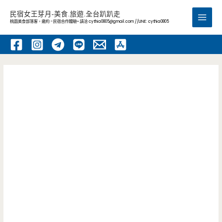
跳
民宿女王芽月-美食.旅遊.全台趴趴走
至
桃園美食部落客，邀約 -民宿合作體驗~ 請洽
cythia0805@gmail.com
//LINE: cythia0805
Main
主
要
Men
內
容