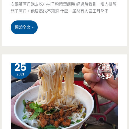
次跟著阿丹跑去吃小村子粉漿蛋餅時 經過時看到一堆人排隊
早
問了阿丹，他居然說不知道 什麼~~居然有大園王丹然不
餐
點，
桃
閱讀全文 »
三
園
蛋
大
蛋
園
12 月
25
餅
美
2021
配
食-
上
禾
小
家
魚
豆
乾
花