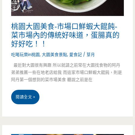
大
園
桃園大園美食-市場口鮮蝦大餛飩-
店-
菜市場內的傳統好味道，蛋腸真的
絕
好好吃！！
美
吃喝玩樂in桃園
,
大園美食景點
,
愛食記
/
芽月
復
最近對大園很有興趣 所以就請之前常在大園找食物的阿丹
弟弟推薦一些在地老店給我 而這家市場口鮮蝦大餛飩，則是
古
阿丹第一個想到的菜市場美食 聽說之前是在
花
磚
桃
閱讀全文 »
令
園
人
大
心
園
11 月