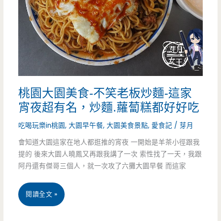
打
阿
婆
油
飯-
桃園大園美食-不笑老板炒麵-這家
大
宵夜超有名，炒麵.蘿蔔糕都好好吃
園
吃喝玩樂in桃園
,
大園早午餐
,
大園美食景點
,
愛食記
/
芽月
人
會知道大園這家在地人都逛推的宵夜 一開始是羊茶小徑跟我
超
提的 後來大園人曉鳳又再跟我講了一次 索性找了一天，我跟
阿丹還有傑哥三個人，就一次攻了六攤大園早餐 而這家
愛
的
桃
閱讀全文 »
鹹
園