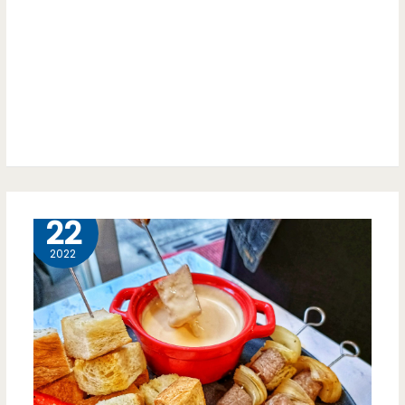
實
剉
在
冰
討
隨
喜
你
無
加，
比
內
10 月
22
用
2022
還
讓
你
續