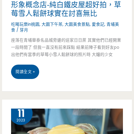
形象概念店-純白鐵皮屋超好拍，草
只
莓雪人鬆餅球實在討喜無比
開
吃喝玩樂in桃園
,
大園下午茶
,
大園美食景點
,
愛食記
,
青埔美
食
/
芽月
幾
座落在青埔華泰名品城旁邊的這家日日蔗 其實他們已經開業
個
一段時間了 但我一直沒有前來踩點 結果前陣子看到好友po
月
出他們有當季的草莓小雪人鬆餅球的照片時 大嬸的少女
的
桃
閱讀全文 »
老
園
冰
大
店，
園
8 月
11
火
美
2023
山
食-
芋