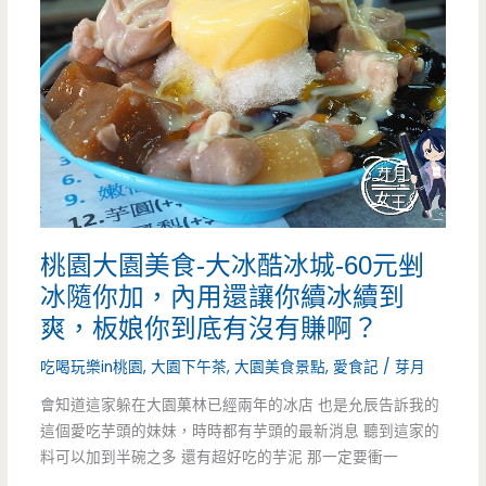
日
頭
日
冰
蔗
爆
Hisatoukibi
炸
形
好
象
吃！！
桃園大園美食-大冰酷冰城-60元剉
概
冰隨你加，內用還讓你續冰續到
念
爽，板娘你到底有沒有賺啊？
店-
吃喝玩樂in桃園
,
大園下午茶
,
大園美食景點
,
愛食記
/
芽月
純
會知道這家躲在大園菓林已經兩年的冰店 也是允辰告訴我的
這個愛吃芋頭的妹妹，時時都有芋頭的最新消息 聽到這家的
白
料可以加到半碗之多 還有超好吃的芋泥 那一定要衝一
鐵