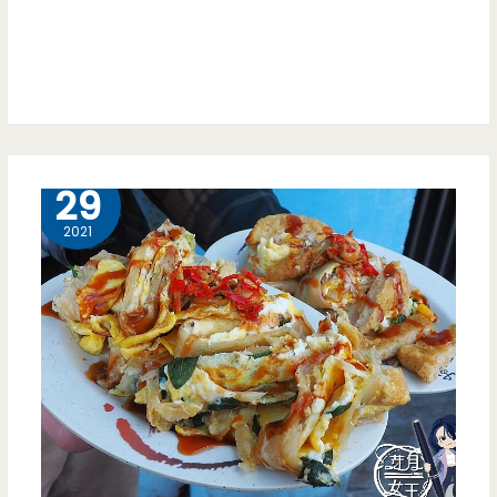
餐
店-
竹
圍
超
12 月
29
人
2021
氣
早
餐
店，
多
樣