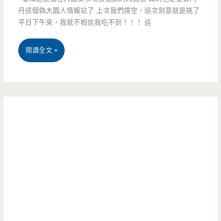
丹這個偽大園人情報站了 上次我們撲空，這次刻意就是挑了
場
平日下午來，我就不相信我吃不到！！！ 這
內
桃
閱讀全文 »
的
園
傳
大
統
園
好
美
味
食-
道，
肉
蛋
圓
腸
伯-
真
菜