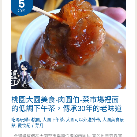
5
動，
美
2021
用
食-
喝
市
的
場
月
口
餅
鮮
超
蝦
驚
大
桃園大園美食-肉圓伯-菜市場裡面
艷
餛
的低調下午茶，傳承30年的老味道
（邀
飩-
吃喝玩樂in桃園
,
大園下午茶
,
大園可以外送外帶
,
大園美食景
約）
菜
點
,
愛食記
/
芽月
市
會知道這個在大園菜市場很低調的肉圓伯 真的也是要靠阿