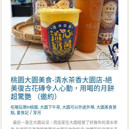
漿
蛋
餅
超
厚
實，
蔥
桃園大園美食-清水茶香大園店-絕
酥
美復古花磚令人心動，用喝的月餅
餅
超驚艷 （邀約）
口
吃喝玩樂in桃園
,
大園下午茶
,
大園可以外送外帶
,
大園美食景
感
點
,
愛食記
/
芽月
最近一直在大園出沒，而這家在大園經營了好幾年的清水茶
甚