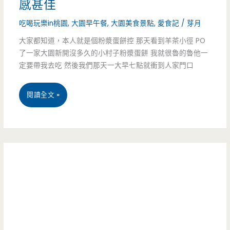
感甚佳
宵
吃喝玩樂in桃園
,
大園早午餐
,
大園美食景點
,
愛食記
/
芽月
夜
大家都知道，本人就是個粉漿蛋餅控 那天看到羊茶小徑 PO
了一家大園新開沒多久的小村子粉漿蛋餅 我就很魯的魯他一
超
定要帶我去吃 然後我們那天一大早七點就衝到人家門口
有
名，
桃
閱讀全文 »
炒
園
麵.
大
蘿
園
蔔
美
糕
食-
都
小
好