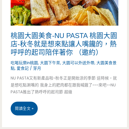
冰
續
到
桃園大園美食-NU PASTA 桃園大園
爽，
店-秋冬就是想來點讓人嘴饞的，熱
板
呼呼的起司陪伴著你 （邀約）
娘
吃喝玩樂in桃園
,
大園下午茶
,
大園可以外送外帶
,
大園美食景
你
點
,
愛食記
/
芽月
NU PASTA又有新產品啦~秋冬正是開始涼的季節 這時候，就
到
是想吃點涮嘴的 我身上的肥肉都在跟我喊餓了~~~來吧~~NU
底
PASTA推出了熱呼呼的起司節 超級
有
桃
閱讀全文 »
沒
園
有