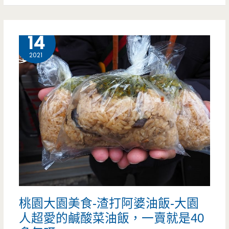
早
午
12 月
14
餐，
2021
豪
邁
頭
家
嬤
太
可
桃園大園美食-渣打阿婆油飯-大園
愛
人超愛的鹹酸菜油飯，一賣就是40