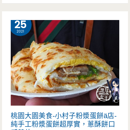
酸
大
菜
園
11 月
25
油
美
2021
飯，
食-
一
不
賣
笑
就
老
是
板
40
炒
多
麵-
年
桃園大園美食-小村子粉漿蛋餅ä店-
這
純手工粉漿蛋餅超厚實，蔥酥餅口
呀
家