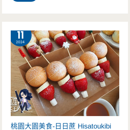
園
大
園
3 月
11
美
2024
食-
一
清
冰
菓
店-
一
桃園大園美食-日日蔗 Hisatoukibi
年