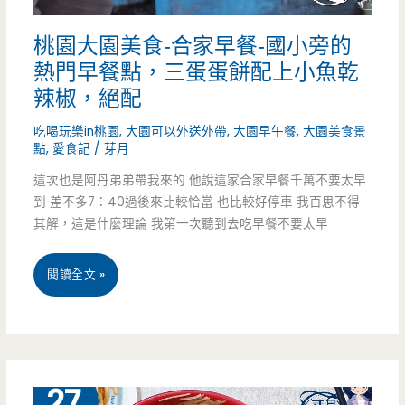
化
桃園大園美食-合家早餐-國小旁的
早
熱門早餐點，三蛋蛋餅配上小魚乾
點
辣椒，絕配
任
吃喝玩樂in桃園
,
大園可以外送外帶
,
大園早午餐
,
大園美食景
你
點
,
愛食記
/
芽月
這次也是阿丹弟弟帶我來的 他說這家合家早餐千萬不要太早
選
到 差不多7：40過後來比較恰當 也比較好停車 我百思不得
~
其解，這是什麼理論 我第一次聽到去吃早餐不要太早
桃
閱讀全文 »
園
大
園
12 月
27