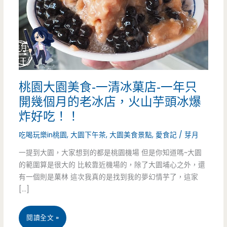
桃園大園美食-一清冰菓店-一年只
開幾個月的老冰店，火山芋頭冰爆
炸好吃！！
吃喝玩樂in桃園
,
大園下午茶
,
大園美食景點
,
愛食記
/
芽月
一提到大園，大家想到的都是桃園機場 但是你知道嗎~大園
的範圍算是很大的 比較靠近機場的，除了大園埔心之外，還
有一個則是菓林 這次我真的是找到我的夢幻情芋了，這家
[…]
桃
閱讀全文 »