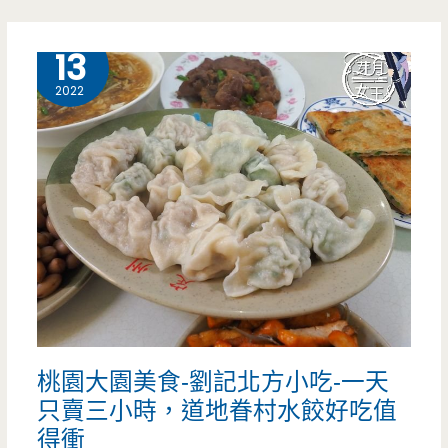
大
賺
園
4 月
13
啊？
美
2022
食-
NU
PASTA
桃
園
大
園
桃園大園美食-劉記北方小吃-一天
店-
只賣三小時，道地眷村水餃好吃值
秋
得衝