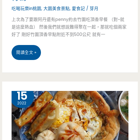
冬
吃喝玩樂in桃園
,
大園美食景點
,
愛食記
/
芽月
就
上次為了要跟阿丹還有penny約去竹圍吃頂香早餐 （對~就
是這麼熱血） 然後我們就想說難得聚在一起，那就吃個兩家
是
好了 剛好竹圍頂香早點附近不到500公尺 就有一
想
來
桃
閱讀全文 »
點
園
讓
大
人
園
3 月
15
嘴
美
2022
饞
食-
的，
劉
熱
記