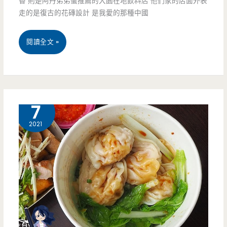
香 則是阿丹弟弟蠻推薦的大園在地飲料店 他們家的店面外表
佳
走的是復古的花磚設計 是我愛的那種中國
桃
閱讀全文 »
園
大
園
11 月
7
美
2021
食-
清
水
茶
香