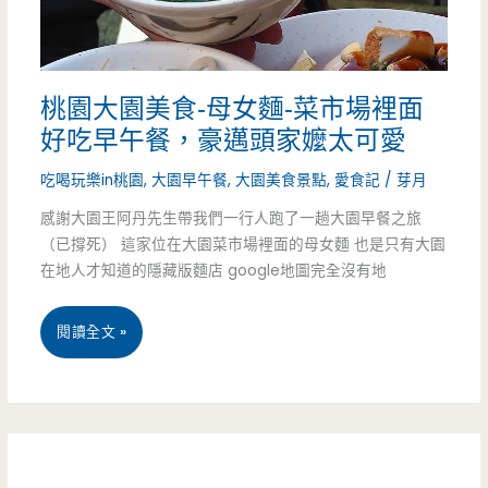
辣
大
椒，
腸
桃園大園美食-母女麵-菜市場裡面
絕
麵
好吃早午餐，豪邁頭家嬤太可愛
配
線-
吃喝玩樂in桃園
,
大園早午餐
,
大園美食景點
,
愛食記
/
芽月
大
感謝大園王阿丹先生帶我們一行人跑了一趟大園早餐之旅
園
（已撐死） 這家位在大園菜市場裡面的母女麵 也是只有大園
在地人才知道的隱藏版麵店 google地圖完全沒有地
隱
藏
桃
閱讀全文 »
版
園
排
大
隊
園
早