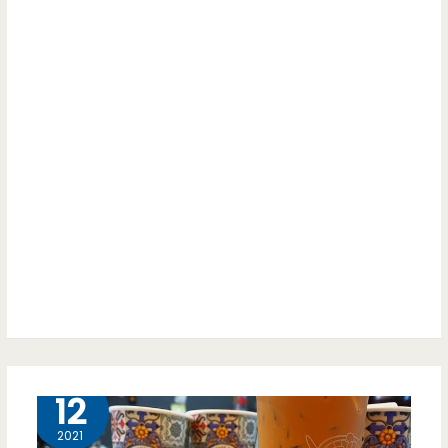
村
好
子
吃
粉
漿
蛋
餅
ä
店-
純
手
工
11 月
12
粉
2021