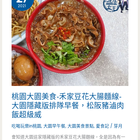
美
2021
食-
合
家
早
餐-
國
小
桃園大園美食-禾家豆花大腸麵線-
旁
大園隱藏版排隊早餐，松阪豬滷肉
的
飯超級威
熱
吃喝玩樂in桃園
,
大園早午餐
,
大園美食景點
,
愛食記
/
芽月
門
會知道大園這家隱藏版的禾家豆花大腸麵線，全是因為有一