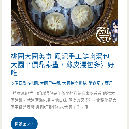
承
30
年
的
老
桃園大園美食-鳳記手工鮮肉湯包-
味
大園平價鼎泰豐，薄皮湯包多汁好
道
吃
吃喝玩樂in桃園
,
大園早午餐
,
大園美食景點
,
愛食記
/
芽月
這家鳳記手工鮮肉湯包是羊茶小徑推薦我來吃看看 他說大
園這邊，就這家湯包最合他口味 薄皮的又多汁，還稱他是大
園平價鼎泰豐呢 剛好我們有來大園工作，晚
桃
閱讀全文 »