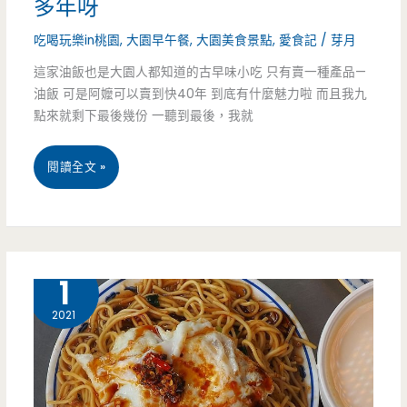
多年呀
吃喝玩樂in桃園
,
大園早午餐
,
大園美食景點
,
愛食記
/
芽月
這家油飯也是大園人都知道的古早味小吃 只有賣一種產品—
油飯 可是阿嬤可以賣到快40年 到底有什麼魅力啦 而且我九
點來就剩下最後幾份 一聽到最後，我就
桃
閱讀全文 »
園
大
園
12 月
1
美
2021
食-
渣