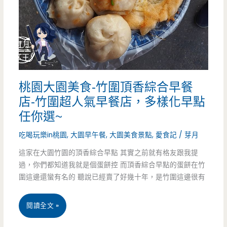
呼
北
呼
方
的
小
起
吃-
桃園大園美食-竹圍頂香綜合早餐
司
一
店-竹圍超人氣早餐店，多樣化早點
陪
天
任你選~
伴
只
吃喝玩樂in桃園
,
大園早午餐
,
大園美食景點
,
愛食記
/
芽月
著
賣
這家在大園竹園的頂香綜合早點 其實之前就有格友跟我提
你
過，你們都知道我就是個蛋餅控 而頂香綜合早點的蛋餅在竹
三
圍這邊還蠻有名的 聽說已經賣了好幾十年，是竹圍這邊很有
（邀
小
約）
時，
桃
閱讀全文 »
道
園