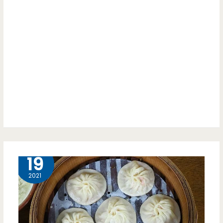
的
市
好
場
好
裡
吃！！
面
的
低
調
下
10 月
19
午
2021
茶，
傳