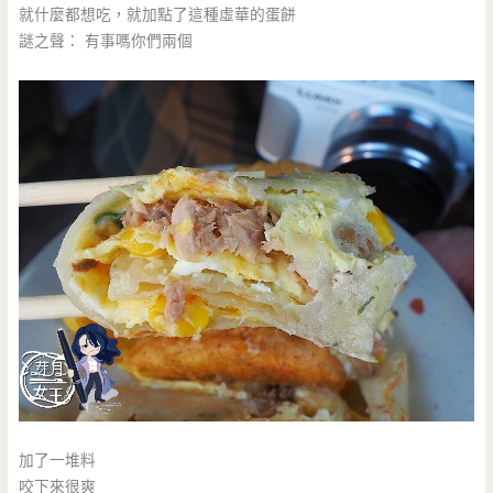
就什麼都想吃，就加點了這種虛華的蛋餅
謎之聲： 有事嗎你們兩個
加了一堆料
咬下來很爽