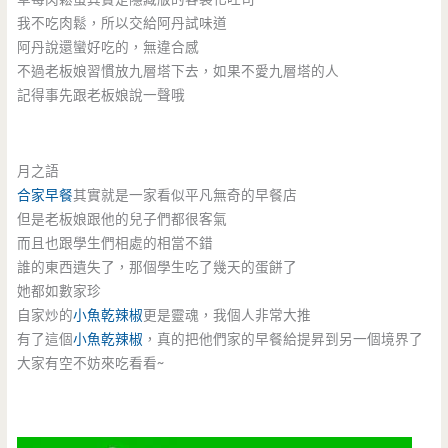
我不吃肉鬆，所以交給阿丹試味道
阿丹說還蠻好吃的，無違合感
不過老板娘習慣放九層塔下去，如果不愛九層塔的人
記得事先跟老板娘說一聲哦
月之語
合家早餐
其實就是一家看似平凡無奇的早餐店
但是老板娘跟他的兒子們都很客氣
而且也跟學生們相處的相當不錯
誰的東西遺失了，那個學生吃了幾天的蛋餅了
她都如數家珍
自家炒的
小魚乾辣椒
更是靈魂，我個人非常大推
有了這個
小魚乾辣椒
，真的把他們家的早餐給提昇到另一個境界了
大家有空不妨來吃看看~