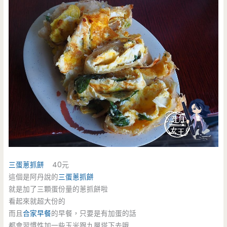
三蛋蔥抓餅
40元
這個是阿丹說的
三蛋蔥抓餅
就是加了三顆蛋份量的蔥抓餅啦
看起來就超大份的
而且
合家早餐
的早餐，只要是有加蛋的話
都會習慣性加一些玉米跟九層塔下去哦