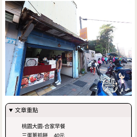
文章重點
桃園大園-合家早餐
三蛋蔥抓餅 40元