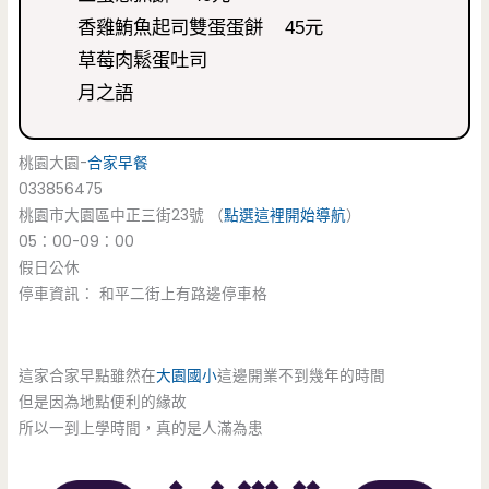
香雞鮪魚起司雙蛋蛋餅 45元
草莓肉鬆蛋吐司
月之語
桃園大園-
合家早餐
033856475
桃園市大園區中正三街23號 （
點選這裡開始導航
）
05：00-09：00
假日公休
停車資訊： 和平二街上有路邊停車格
這家合家早點雖然在
大園國小
這邊開業不到幾年的時間
但是因為地點便利的緣故
所以一到上學時間，真的是人滿為患