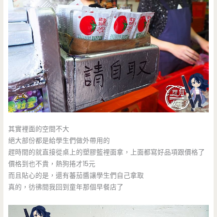
其實裡面的空間不大
絕大部份都是給學生們做外帶用的
趕時間的就直接從桌上的塑膠籃裡面拿，上面都寫好品項跟價格了
價格到也不貴，熱狗捲才15元
而且貼心的是，還有蕃茄醬讓學生們自己拿取
真的，彷彿間我回到童年那個早餐店了