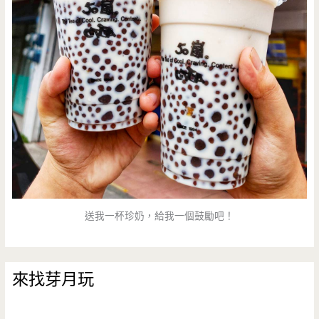
送我一杯珍奶，給我一個鼓勵吧！
來找芽月玩