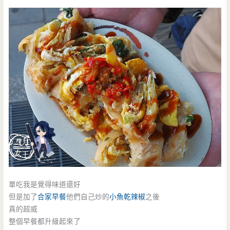
單吃我是覺得味道還好
但是加了
合家早餐
他們自己炒的
小魚乾辣椒
之後
真的超威
整個早餐都升級起來了