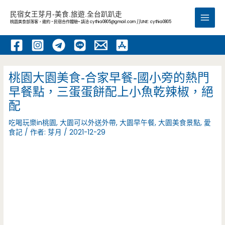
跳
民宿女王芽月-美食.旅遊.全台趴趴走
至
桃園美食部落客，邀約 -民宿合作體驗~ 請洽
cythia0805@gmail.com
//LINE: cythia0805
Main
主
要
Men
內
容
桃園大園美食-合家早餐-國小旁的熱門
早餐點，三蛋蛋餅配上小魚乾辣椒，絕
配
吃喝玩樂in桃園
,
大園可以外送外帶
,
大園早午餐
,
大園美食景點
,
愛
食記
/ 作者:
芽月
/
2021-12-29