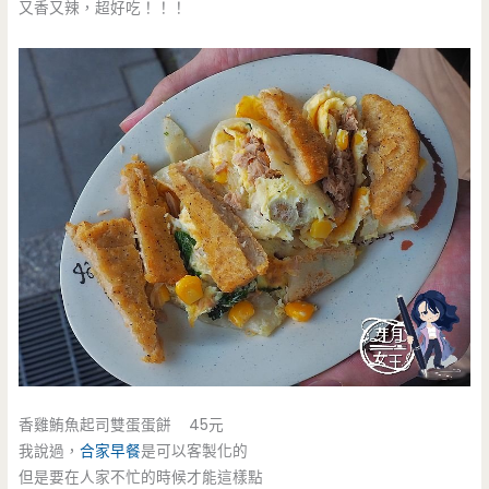
又香又辣，超好吃！！！
香雞鮪魚起司雙蛋蛋餅 45元
我說過，
合家早餐
是可以客製化的
但是要在人家不忙的時候才能這樣點