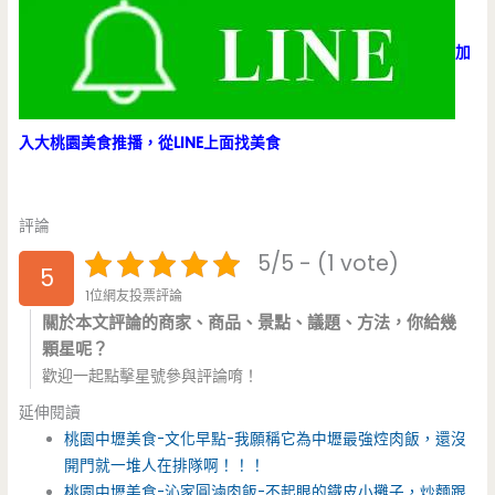
加
入大桃園美食推播，從LINE上面找美食
評論
5/5 - (1 vote)
5
1位網友投票評論
關於本文評論的商家、商品、景點、議題、方法，你給幾
顆星呢？
歡迎一起點擊星號參與評論唷！
延伸閱讀
桃園中壢美食-文化早點-我願稱它為中壢最強焢肉飯，還沒
開門就一堆人在排隊啊！！！
桃園中壢美食-沁家圓滷肉飯-不起眼的鐵皮小攤子，炒麵跟