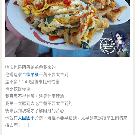
這次也是阿丹弟弟帶我來的
他說這家
合家早餐
千萬不要太早到
差不多7：40過後來比較恰當
也比較好停車
我百思不得其解，這是什麼理論
我第一次聽到去吃早餐不要太早到的
後來我到現場才了解阿丹的苦心
他就在
大園國小
旁邊，難怪不要早點到，太早到就是跟學生們擠來
擠去啊！！！