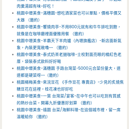
肉羹湯超有味~好吃！
桃園中壢美食-滿穗園-想吃酒家菜也可以單點，價格平價又
大器 （邀約）
桃園中壢美食-饗燒肉亭-不用800元就有和牛牛排吃到飽，
就像是在咖啡廳裡面優雅用餐 （邀約）
桃園中壢美食-羊霸天下羊肉爐（內壢旗艦店）-新店面新氣
象，內裝更寬敞嚕~~ （邀約）
桃園中壢美食-泰式奶茶老撾咖啡-士校對面亮眼的橘紅色老
厝，袋裝泰式飲料好好喝
桃園中壢美食-滿穗園 手路台灣菜-5000元合菜份量大，道
道都是硬菜呀~~（邀約）
桃園楊梅美食-來浣豆花 《手作豆花 專賣店》-少見的炙燒焦
糖豆花在這裡，桂花凍也好好吃
桃園中壢美食-一葉 台灣菜/宴客-在中午也可以吃到有質感
的熱炒台菜，開幕九折優惠好划算 （邀約）
桃園中壢美食-禧園 台菜/海鮮料理-在這個城市裡，留一席
溫暖給你 （邀約）