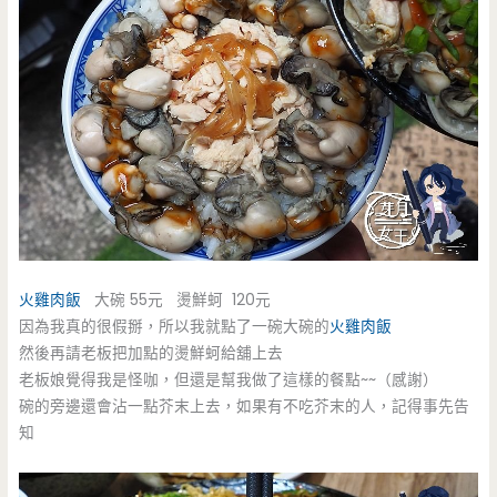
火雞肉飯
大碗 55元 燙鮮蚵 120元
因為我真的很假掰，所以我就點了一碗大碗的
火雞肉飯
然後再請老板把加點的燙鮮蚵給舖上去
老板娘覺得我是怪咖，但還是幫我做了這樣的餐點~~（感謝）
碗的旁邊還會沾一點芥末上去，如果有不吃芥末的人，記得事先告
知