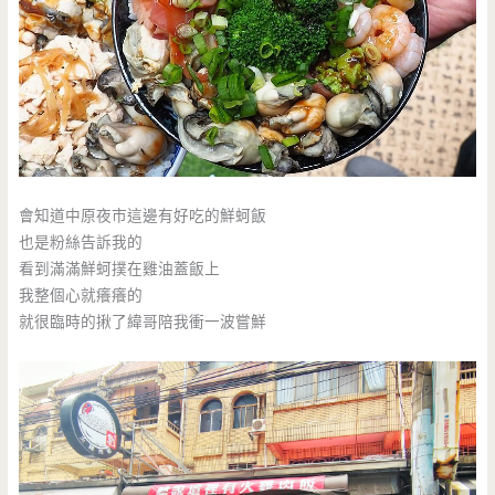
會知道中原夜市這邊有好吃的鮮蚵飯
也是粉絲告訴我的
看到滿滿鮮蚵撲在雞油蓋飯上
我整個心就癢癢的
就很臨時的揪了緯哥陪我衝一波嘗鮮