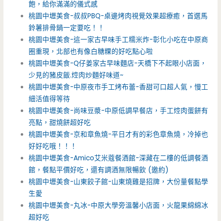
飽，給你滿滿的儀式感
桃園中壢美食-叔叔PBQ-桌邊烤肉視覺效果超療癒，首選馬
鈴薯排骨鍋一定要吃！！
桃園中壢美食-這一家古早味手工糯米炸-彰化小吃在中原商
圈重現，北部也有像白糖粿的好吃點心啦
桃園中壢美食-Q仔姜家古早味麵店-天橋下不起眼小店面，
少見的豬皮飯.焢肉炒麵好味道~
桃園中壢美食-中原夜市手工烤布蕾-香甜可口超人氣，慢工
細活值得等待
桃園中壢美食-尚味豆漿-中原低調早餐店，手工焢肉蛋餅有
亮點，甜燒餅超好吃
桃園中壢美食-京和章魚燒-平日才有的彩色章魚燒，冷掉也
好好吃哦！！！
桃園中壢美食-Amico艾米蔻餐酒館-深藏在二樓的低調餐酒
館，餐點平價好吃，還有調酒無限暢飲 (邀約)
桃園中壢美食-山東餃子館-山東燒雞是招牌，大份量餐點學
生愛
桃園中壢美食-丸冰-中原大學旁溫馨小店面，火龍果綿綿冰
超好吃