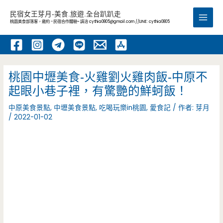
跳
民宿女王芽月-美食.旅遊.全台趴趴走
至
桃園美食部落客，邀約 -民宿合作體驗~ 請洽
cythia0805@gmail.com
//LINE: cythia0805
Main
主
要
Men
內
容
桃園中壢美食-火雞劉火雞肉飯-中原不
起眼小巷子裡，有驚艷的鮮蚵飯！
中原美食景點
,
中壢美食景點
,
吃喝玩樂in桃園
,
愛食記
/ 作者:
芽月
/
2022-01-02