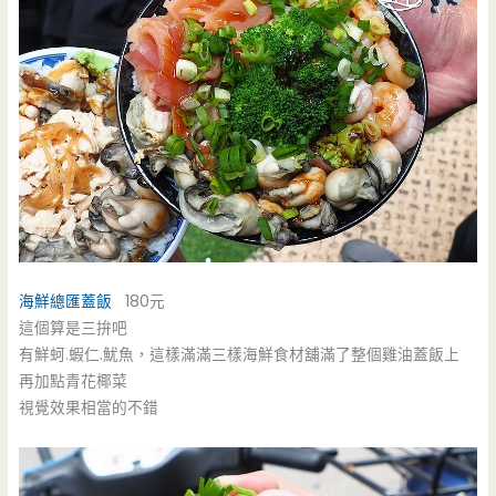
海鮮總匯蓋飯
180元
這個算是三拚吧
有鮮蚵.蝦仁.魷魚，這樣滿滿三樣海鮮食材舖滿了整個雞油蓋飯上
再加點青花椰菜
視覺效果相當的不錯