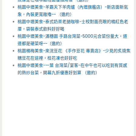
桃園中壢美食-羊霸天下羊肉爐（內壢旗艦店）-新店面新氣
象，內裝更寬敞嚕~~ （邀約）
桃園中壢美食-泰式奶茶老撾咖啡-士校對面亮眼的橘紅色老
厝，袋裝泰式飲料好好喝
桃園中壢美食-滿穗園 手路台灣菜-5000元合菜份量大，道
道都是硬菜呀~~（邀約）
桃園楊梅美食-來浣豆花 《手作豆花 專賣店》-少見的炙燒焦
糖豆花在這裡，桂花凍也好好吃
桃園中壢美食-一葉 台灣菜/宴客-在中午也可以吃到有質感
的熱炒台菜，開幕九折優惠好划算 （邀約）