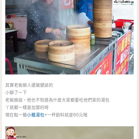
其實老板娘人還蠻健談的
小聊了一下
老板娘說，他也不知道為什麼大家都愛吃他們家的湯包
丫就都一樣是加盟的呀
現在點一籠
小籠湯包
+一杯飲料就是60元哦