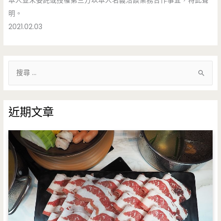
本人並未委託或授權第三方以本人名義洽談業務合作事宜，特此聲
明。
2021.02.03
搜
尋
關
鍵
近期文章
字
: