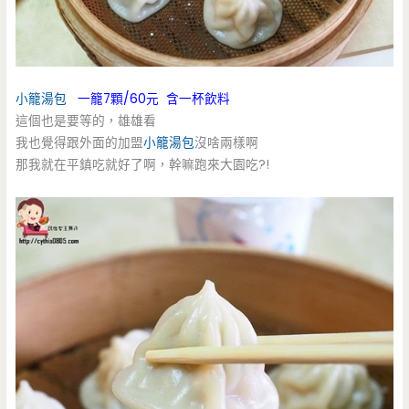
小籠湯包
一籠7顆/60元 含一杯飲料
這個也是要等的，雄雄看
我也覺得跟外面的加盟
小籠湯包
沒啥兩樣啊
那我就在平鎮吃就好了啊，幹嘛跑來大園吃?!