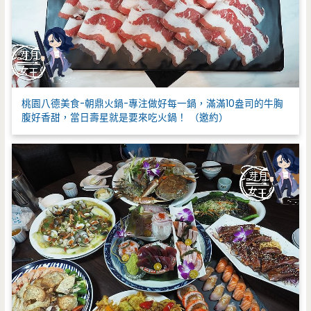
桃園八德美食-朝鼎火鍋-專注做好每一鍋，滿滿10盎司的牛胸
腹好香甜，當日壽星就是要來吃火鍋！ （邀約）