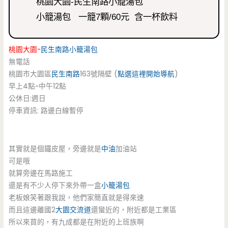
桃園大園-民生南路小籠湯包
小籠湯包 一籠7顆/60元 含一杯飲料
桃園大園-
民生南路
小籠湯包
無電話
桃園市大園區
民生南路
163號隔壁 (
點選這裡開始導航
)
早上4點~中午12點
公休日:週日
停車資訊: 路邊白線暫停
其實就是個鐵皮屋，旁邊就是
中油
加油站
可是哦
就算旁邊在馬路施工
還是有不少人停下來外帶一盒
小籠湯包
老板娘笑著跟我說，他們家簡直就是得來速
而且這邊離國2
大園交流道
還蠻近的，附近都是工業區
所以來買的，有九成都是在附近的上班族啊