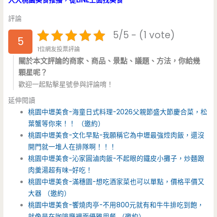
入大桃園美食推播，從LINE上面找美食
評論
5/5 - (1 vote)
5
1位網友投票評論
關於本文評論的商家、商品、景點、議題、方法，你給幾
顆星呢？
歡迎一起點擊星號參與評論唷！
延伸閱讀
桃園中壢美食-海童日式料理-2026父親節盛大節慶合菜，松
葉蟹等你來！！ （邀約）
桃園中壢美食-文化早點-我願稱它為中壢最強焢肉飯，還沒
開門就一堆人在排隊啊！！！
桃園中壢美食-沁家圓滷肉飯-不起眼的鐵皮小攤子，炒麵跟
肉羹湯超有味~好吃！
桃園中壢美食-滿穗園-想吃酒家菜也可以單點，價格平價又
大器 （邀約）
桃園中壢美食-饗燒肉亭-不用800元就有和牛牛排吃到飽，
就像是在咖啡廳裡面優雅用餐 （邀約）