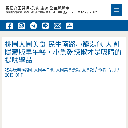
跳
民宿女王芽月-美食.旅遊.全台趴趴走
至
桃園美食部落客，邀約 -民宿合作體驗~ 請洽
cythia0805@gmail.com
//LINE: cythia0805
Main
主
要
Men
內
容
桃園大園美食-民生南路小籠湯包-大園
隱藏版早午餐，小魚乾辣椒才是吸晴的
提味聖品
吃喝玩樂in桃園
,
大園早午餐
,
大園美食景點
,
愛食記
/ 作者:
芽月
/
2019-01-11