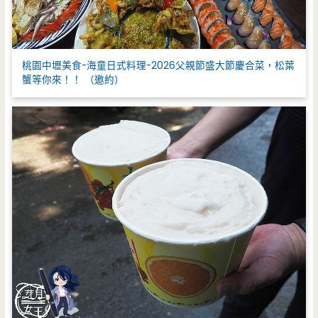
桃園中壢美食-海童日式料理-2026父親節盛大節慶合菜，松葉
蟹等你來！！ （邀約）