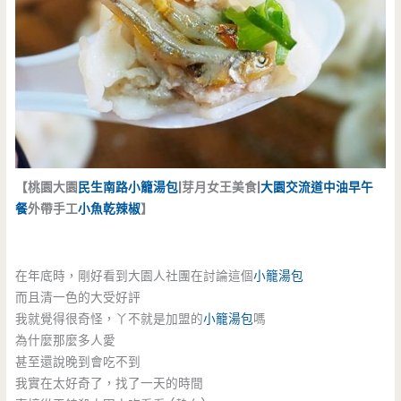
【桃園大園
民生南路
小籠湯包
|芽月女王美食|
大園交流道
中油
早午
餐
外帶手工
小魚乾辣椒
】
在年底時，剛好看到大園人社團在討論這個
小籠湯包
而且清一色的大受好評
我就覺得很奇怪，丫不就是加盟的
小籠湯包
嗎
為什麼那麼多人愛
甚至還說晚到會吃不到
我實在太好奇了，找了一天的時間