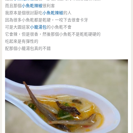
而且那個
小魚乾辣椒
很利害
我原本是個很討厭吃
小魚乾辣椒
的人
因為很多小魚乾都是乾硬，一咬下去很會卡牙
可是大園這家
小籠湯包
的小魚乾不會
它會辣，但是很香，然後那個小魚乾不是乾乾硬硬的
吃起來是有彈性的
配那個小籠湯包真的不錯