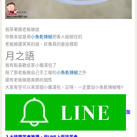
我笑著跟老板娘說
你根本就是用
小魚乾辣椒
把客人給綁住的
老板娘還笑笑的說，好像真的是這樣耶
月之語
我有點喜歡這家小籠湯包了
除了那老板娘自己手工做的
小魚乾辣椒
之外
還有老板娘那爽朗的個性
大家有空可以來買個小籠湯包，記得，一定要加小魚乾辣椒哦!!
加