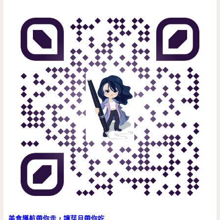
美食導航帶你走，讓芽月帶你吃