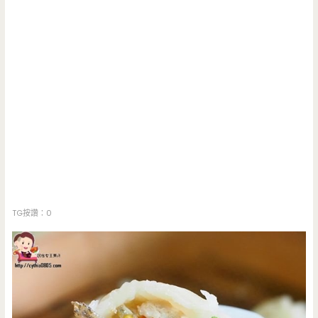
TG按讚：0