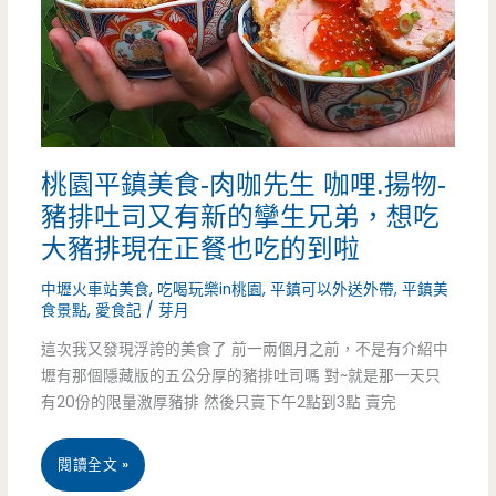
脆
豬
皮
皮
臭
飯.
豆
焢
桃園平鎮美食-肉咖先生 咖哩.揚物-
腐-
肉
豬排吐司又有新的攣生兄弟，想吃
鐵
大豬排現在正餐也吃的到啦
炒
皮
中壢火車站美食
,
吃喝玩樂in桃園
,
平鎮可以外送外帶
,
平鎮美
麵
食景點
,
愛食記
/
芽月
屋
好
這次我又發現浮誇的美食了 前一兩個月之前，不是有介紹中
裡
味
壢有那個隱藏版的五公分厚的豬排吐司嗎 對~就是那一天只
超
有20份的限量激厚豬排 然後只賣下午2點到3點 賣完
道
好
~
桃
閱讀全文 »
吃