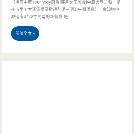
【桃園中壢Your Way廚房|芽月女王美食|中原大學三和一街
內
+燒
夜市手工大漢堡學區燉飯芋泥三明治午餐晚餐】 會知道中
低
肉
原這家6/22才開幕的新餐廳 是
調
組
桃
閱讀全文 »
的
合
園
小
蛋
中
店
餅
壢
面，
好
美
蕃
吃
食-
茄
耶
Your
牛
Way
肉
廚
飯