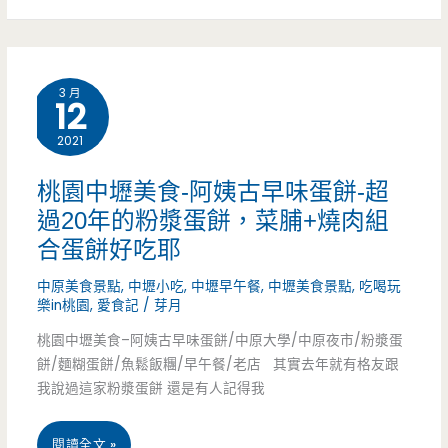
家
滷
3 月
味
12
蔬
2021
菜
桃園中壢美食-阿姨古早味蛋餅-超
夾
過20年的粉漿蛋餅，菜脯+燒肉組
合蛋餅好吃耶
到
中原美食景點
,
中壢小吃
,
中壢早午餐
,
中壢美食景點
,
吃喝玩
飽
樂in桃園
,
愛食記
/
芽月
只
桃園中壢美食–阿姨古早味蛋餅/中原大學/中原夜市/粉漿蛋
餅/麵糊蛋餅/魚鬆飯糰/早午餐/老店 其實去年就有格友跟
要
我說過這家粉漿蛋餅 還是有人記得我
60
元
桃
閱讀全文 »