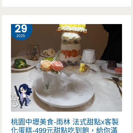
中
壢
10 月
29
美
2025
食-
功
夫
温
泉
海
南
桃園中壢美食-雨林 法式甜點x客製
雞-
化蛋糕-499元甜點吃到飽，給你滿