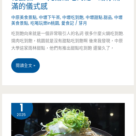
大
滿的儀式感
學
中原美食景點
,
中壢下午茶
,
中壢吃到飽
,
中壢甜點.甜品
,
中壢
美食景點
,
吃喝玩樂in桃園
,
愛食記
/
芽月
旁
吃到飽向來就是一個非常吸引人的名詞 很多什麼火鍋吃到飽.
邊
燒肉吃到飽，桃園就是沒有甜點吃到飽啊 後來我發現，中原
巷
大學這家雨林甜點，他們有推出甜點吃到飽 還蠻久了，
子
桃
閱讀全文 »
裡
園
超
中
隱
壢
10 月
1
密
美
2025
角
食-
落，
雨