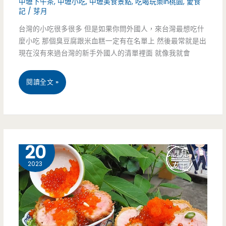
中壢下午茶
,
中壢小吃
,
中壢美食景點
,
吃喝玩樂in桃園
,
愛食
記
/
芽月
天
台灣的小吃很多很多 但是如果你問外國人，來台灣最想吃什
橋
麼小吃 那個臭豆腐跟米血糕一定有在名單上 然後最常就是出
下
現在沒有來過台灣的新手外國人的清單裡面 就像我就會
不
桃
閱讀全文 »
起
園
眼
中
小
壢
7 月
20
店
美
2023
面，
食-
少
老
見
牌
的