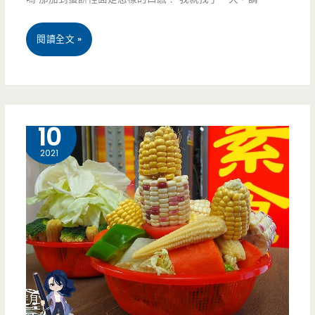
還
桃
閱讀全文 »
有
園
超
中
好
壢
11 月
10
吃
美
2021
的
食-
港
尚
式
味
糯
豆
米
漿-
飯
中