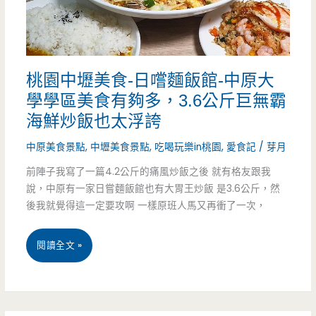
原
不
大
用
學
300
桃園中壢美食-日嚐麵飯館-中原大
旁
元
學學區美食有夠多，3.6公斤巨無霸
溫
就
海鮮炒飯也太浮誇
馨
可
中原美食景點
,
中壢美食景點
,
吃喝玩樂in桃園
,
愛食記
/
芽月
小
以
前陣子我寫了一篇4.2公斤的痛風炒飯之後 就有格友跟我
說，中原有一家日嘗麵飯館也有大胃王炒飯 是3.6公斤，然
店
吃
後我就覺得這一定要攻啊 一樣原班人馬又再衝了一次，
面，
超
火
桃
閱讀全文 »
飽
龍
園
（邀
果
中
約）