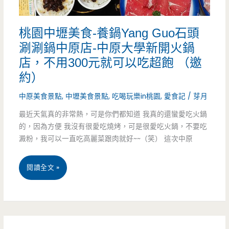
弟，
桃園中壢美食-養鍋Yang Guo石頭
想
涮涮鍋中原店-中原大學新開火鍋
吃
店，不用300元就可以吃超飽 （邀
大
約）
豬
中原美食景點
,
中壢美食景點
,
吃喝玩樂in桃園
,
愛食記
/
芽月
排
最近天氣真的非常熱，可是你們都知道 我真的還蠻愛吃火鍋
的，因為方便 我沒有很愛吃燒烤，可是很愛吃火鍋，不要吃
現
澱粉，我可以一直吃高麗菜跟肉就好~~（笑） 這次中原
在
桃
閱讀全文 »
正
園
餐
中
也
壢
吃
7 月