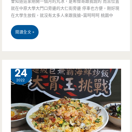
中
會知道這家剛開一個月的丸冰，是希傑哥跟我說的 而且位置
就在中原大學大門口旁邊的大仁街旁邊 停車也方便，剛好現
原
在大學生放假，就沒有太多人來跟我搶~窩呵呵呵 桃園中
店-
桃
閱讀全文 »
中
園
原
中
大
壢
2 月
學
24
美
新
2022
食-
開
丸
火
冰-
鍋
中
店，