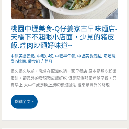
薯
排
桃園中壢美食-Q仔姜家古早味麵店-
骨
天橋下不起眼小店面，少見的豬皮
鍋
飯.焢肉炒麵好味道~
一
中原美食景點
,
中壢小吃
,
中壢早午餐
,
中壢美食景點
,
吃喝玩
定
樂in桃園
,
愛食記
/
芽月
很久很久以前，我曾在龍潭吃過一家早餐店 原本是想吃粉漿
要
蛋餅，卻意外的發現豬皮飯好吃 但是龍潭那家老爹早餐，只
吃！！
賣早上 大中午或是晚上想吃都沒辦法 後來是意外的發現
桃
閱讀全文 »
園
中