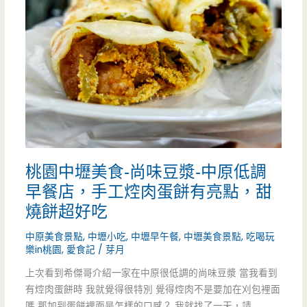
樂
富
香
港
廚-
換
桃園中壢美食-尚味豆漿-中原低調
名
早餐店，手工焢肉蛋餅有亮點，甜
重
燒餅超好吃
新
中原美食景點
,
中壢小吃
,
中壢早午餐
,
中壢美食景點
,
吃喝玩
樂in桃園
,
愛食記
/
芽月
再
上次看到希傑哥介紹一家在中原很低調的尚味豆漿 當我看到
出
有焢肉蛋餅時 我就覺得很特別 覺得焢肉不是要加在刈包裡面
發，
嗎 那加到蛋餅裡面是怎樣的口感？ 我就找了一天，請