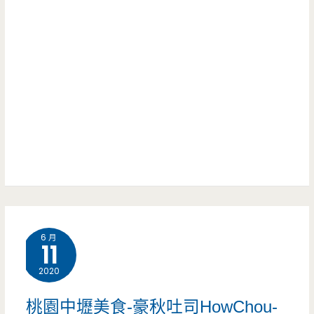
房-
好
中
吃
原
值
新
得
店
一
菜
點
色
令
人
6 月
驚
11
艷，
2020
沙
桃園中壢美食-豪秋吐司HowChou-