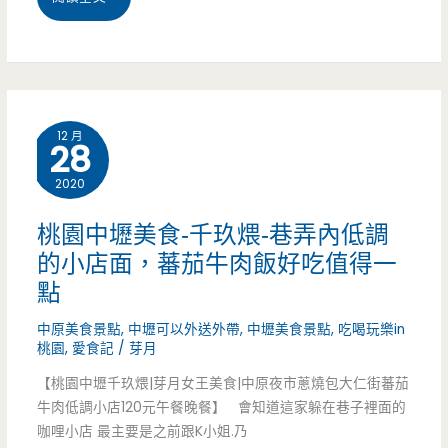
（邀
園
約）
中
壢
12 月
28
美
2020
食-
阿
桃園中壢美食-千玖煨-巷弄內低調
的小店面，蕃茄牛肉飯好吃值得一
姨
點
古
中原美食景點
,
中壢可以外送外帶
,
中壢美食景點
,
吃喝玩樂in
早
桃園
,
愛食記
/
芽月
味
【桃園中壢千玖煨|芽月女王美食|中原夜市蔥燒包大仁街蕃茄
牛肉低調小店120元午餐晚餐】 會知道這家躲在巷子裡面的
蛋
咖哩小店 最主要是之前跟K小姐.乃