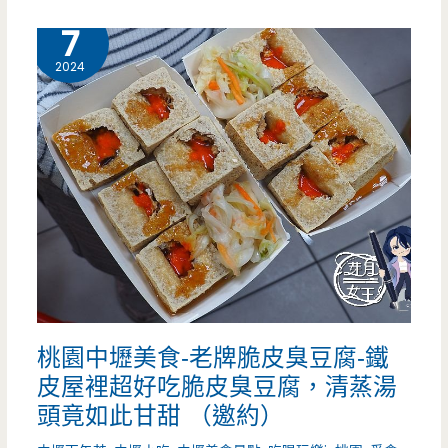
壢
2 月
7
美
2024
食-
Q
仔
姜
家
古
早
桃園中壢美食-老牌脆皮臭豆腐-鐵
味
皮屋裡超好吃脆皮臭豆腐，清蒸湯
麵
頭竟如此甘甜 （邀約）
店-