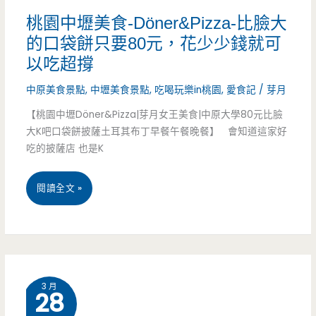
點
豪
桃園中壢美食-Döner&Pizza-比臉大
的口袋餅只要80元，花少少錢就可
（已
秋
以吃超撐
結
吐
中原美食景點
,
中壢美食景點
,
吃喝玩樂in桃園
,
愛食記
/
芽月
束
司
【桃園中壢Döner&Pizza|芽月女王美食|中原大學80元比臉
營
HowChou-
大K吧口袋餅披薩土耳其布丁早餐午餐晚餐】 會知道這家好
吃的披薩店 也是K
業）
豪
氣
桃
閱讀全文 »
超
園
大
中
巨
壢
無
3 月
28
美
霸