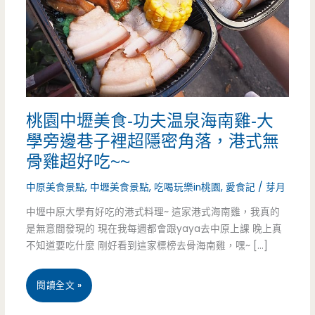
桃園中壢美食-功夫温泉海南雞-大
學旁邊巷子裡超隱密角落，港式無
骨雞超好吃~~
中原美食景點
,
中壢美食景點
,
吃喝玩樂in桃園
,
愛食記
/
芽月
中壢中原大學有好吃的港式料理~ 這家港式海南雞，我真的
是無意間發現的 現在我每週都會跟yaya去中原上課 晚上真
不知道要吃什麼 剛好看到這家標榜去骨海南雞，嘿~ […]
桃
閱讀全文 »
園