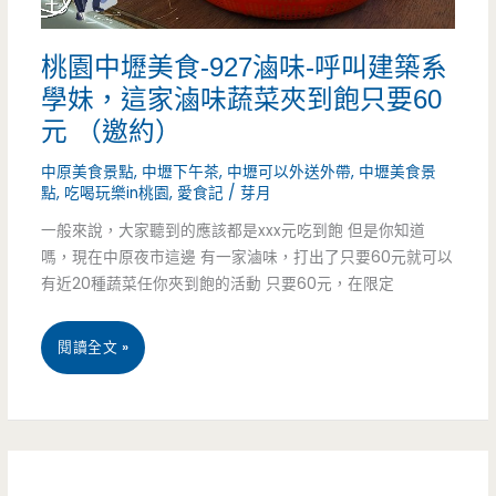
（邀
原
約）
桃園中壢美食-927滷味-呼叫建築系
低
學妹，這家滷味蔬菜夾到飽只要60
調
元 （邀約）
早
中原美食景點
,
中壢下午茶
,
中壢可以外送外帶
,
中壢美食景
點
,
吃喝玩樂in桃園
,
愛食記
/
芽月
餐
一般來說，大家聽到的應該都是xxx元吃到飽 但是你知道
店，
嗎，現在中原夜市這邊 有一家滷味，打出了只要60元就可以
手
有近20種蔬菜任你夾到飽的活動 只要60元，在限定
工
桃
閱讀全文 »
焢
園
肉
中
蛋
壢
餅