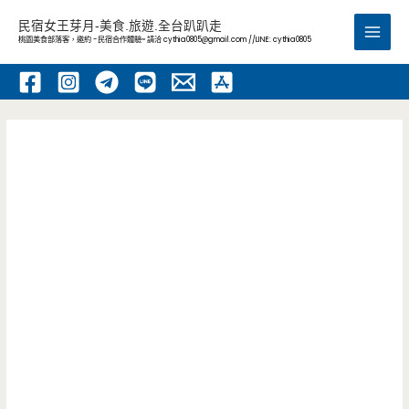
跳
民宿女王芽月-美食.旅遊.全台趴趴走
至
桃園美食部落客，邀約 -民宿合作體驗~ 請洽
cythia0805@gmail.com
//LINE: cythia0805
Main
主
要
Men
內
容