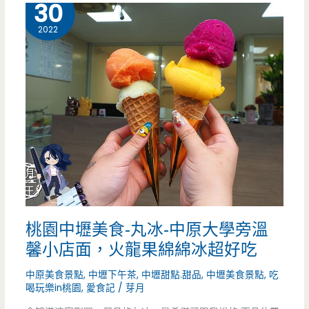
30
美
的
2022
食-
到
養
啦
鍋
Yang
Guo
石
頭
桃園中壢美食-丸冰-中原大學旁溫
涮
馨小店面，火龍果綿綿冰超好吃
涮
中原美食景點
,
中壢下午茶
,
中壢甜點.甜品
,
中壢美食景點
,
吃
鍋
喝玩樂in桃園
,
愛食記
/
芽月