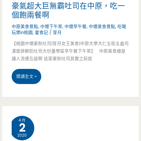
拉.
豪氣超大巨無霸吐司在中原，吃一
個飽兩餐啊
燉
中原美食景點
,
中壢下午茶
,
中壢早午餐
,
中壢美食景點
,
吃喝
飯
玩樂in桃園
,
愛食記
/
芽月
都
【桃園中壢豪秋吐司|芽月女王美食|中原大學大仁五街五盎司
漢堡排鮮奶吐司大份量學區早午餐下午茶】 中原美食總是
好
讓人流連忘返啊 這家豪秋吐司其實之前就
吃，
芋
桃
閱讀全文 »
泥
園
三
中
明
壢
4 月
2
治
美
2020
必
食-