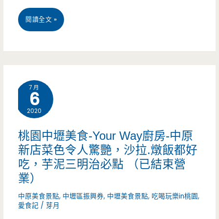
餅-
桃
閱讀全文 »
超
園
過
中
20
壢
年
7 月
6
美
的
2020
食-
粉
千
漿
桃園中壢美食-Your Way廚房-中原
新店菜色令人驚艷，沙拉.燉飯都好
玖
蛋
吃，芋泥三明治必點 （已結束營
煨-
餅，
業）
巷
菜
中原美食景點
,
中壢區振興券
,
中壢美食景點
,
吃喝玩樂in桃園
,
弄
愛食記
/
芽月
脯