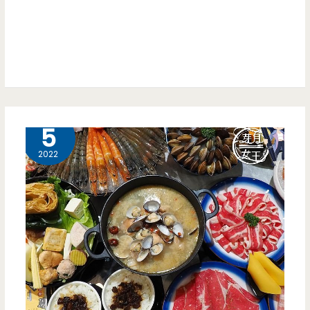
物-
甘
豬
甜
排
（邀
吐
約）
司
8 月
5
又
2022
有
新
的
攣
生
兄