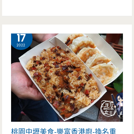
學
區
美
1 月
17
食
2022
有
夠
多，
3.6
公
斤
巨
桃園中壢美食-樂富香港廚-換名重
無