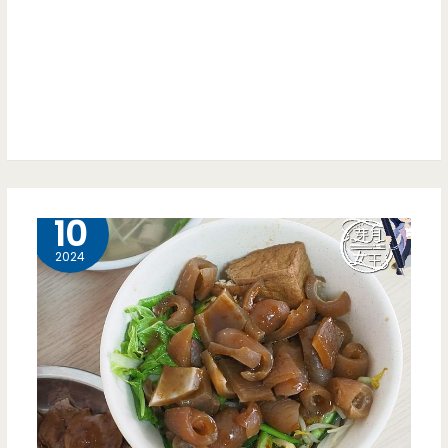
式
肉
感
視
覺
效
果
超
9 月
10
療
2024
癒，
首
選
馬
鈴