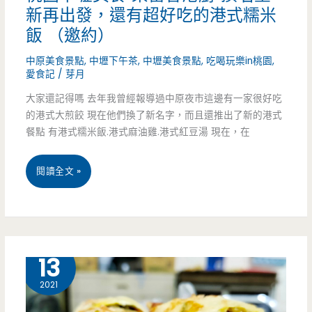
新再出發，還有超好吃的港式糯米
霸
飯 （邀約）
海
中原美食景點
,
中壢下午茶
,
中壢美食景點
,
吃喝玩樂in桃園
,
鮮
愛食記
/
芽月
大家還記得嗎 去年我曾經報導過中原夜市這邊有一家很好吃
炒
的港式大煎餃 現在他們換了新名字，而且還推出了新的港式
飯
餐點 有港式糯米飯.港式麻油雞.港式紅豆湯 現在，在
也
桃
閱讀全文 »
太
園
浮
中
誇
壢
11 月
13
美
2021
食-