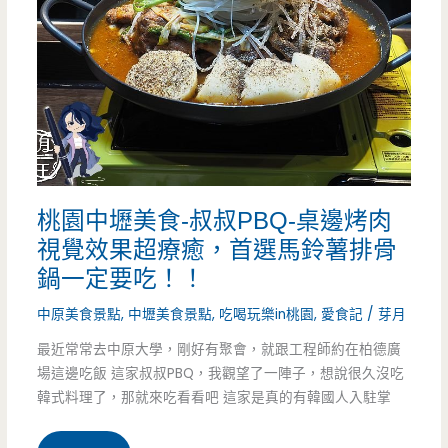
港
林
式
法
無
式
骨
甜
雞
點
超
桃園中壢美食-叔叔PBQ-桌邊烤肉
x
好
視覺效果超療癒，首選馬鈴薯排骨
客
鍋一定要吃！！
吃
製
中原美食景點
,
中壢美食景點
,
吃喝玩樂in桃園
,
愛食記
/
芽月
~~
化
最近常常去中原大學，剛好有聚會，就跟工程師約在柏德廣
場這邊吃飯 這家叔叔PBQ，我觀望了一陣子，想說很久沒吃
蛋
韓式料理了，那就來吃看看吧 這家是真的有韓國人入駐掌
糕-499