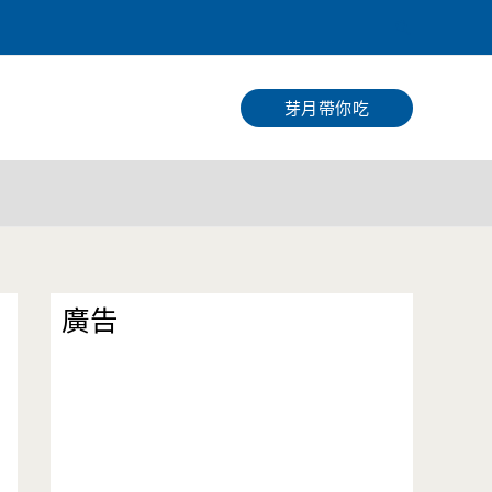
搜
尋
芽月帶你吃
廣告