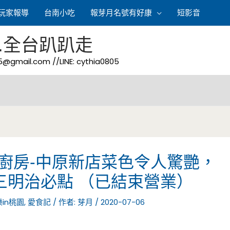
玩家報導
台南小吃
報芽月名號有好康
短影音
.全台趴趴走
05@gmail.com
//LINE: cythia0805
ay廚房-中原新店菜色令人驚艷，
三明治必點 （已結束營業）
in桃園
,
愛食記
/ 作者:
芽月
/
2020-07-06