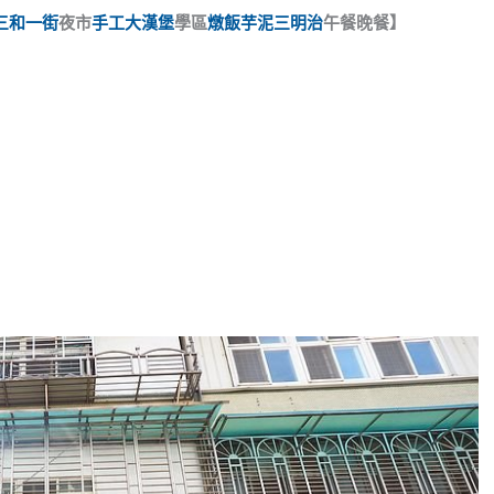
三和一街
夜市
手工大漢堡
學區
燉飯
芋泥三明治
午餐晚餐】