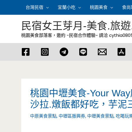
跳
台灣民宿
宜蘭小吃
桃園美食
食尚
至
主
民宿女王芽月-美食.旅遊
要
桃園美食部落客，邀約 -民宿合作體驗~ 請洽
cythia08
內
容
桃園中壢美食-Your W
沙拉.燉飯都好吃，芋泥
中原美食景點
,
中壢區振興券
,
中壢美食景點
,
吃喝玩樂