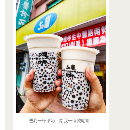
送我一杯珍奶，給我一個鼓勵吧！