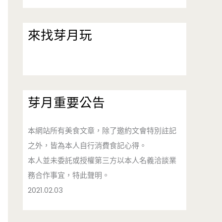
來找芽月玩
芽月重要公告
本網站所有美食文章，除了邀約文會特別註記
之外，皆為本人自行消費食記心得。
本人並未委託或授權第三方以本人名義洽談業
務合作事宜，特此聲明。
2021.02.03