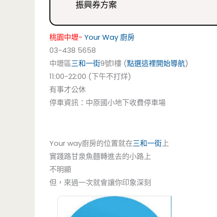
振興券方案
桃園中壢-
Your Way 廚房
03-438 5658
中壢區
三和一街
9號1樓 (
點選這裡開始導航
)
11:00-22:00 (下午不打烊)
有事才公休
停車資訊：中原國小地下收費停車場
Your way廚房的位置就在
三和一街
上
實踐路甘泉魚麵轉進去的小路上
不明顯
但，來過一次就會讓你印象深刻