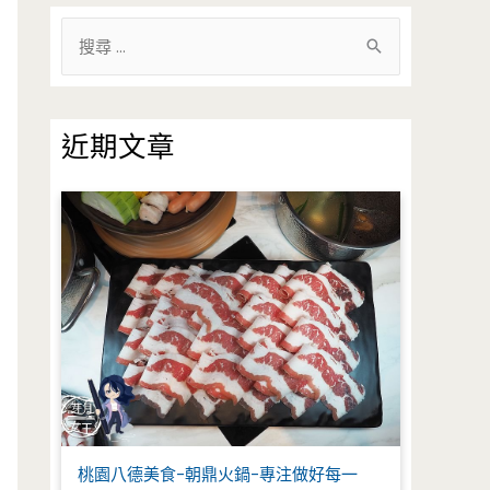
搜
尋
關
鍵
近期文章
字
:
桃園八德美食-朝鼎火鍋-專注做好每一