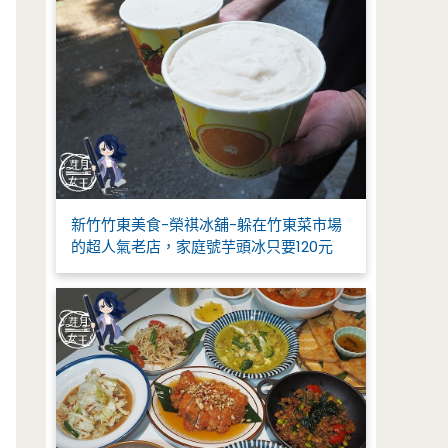
新竹竹東美食-榮祺冰舖-躲在竹東菜市場
的超人氣老店，家庭號芋頭冰只要120元