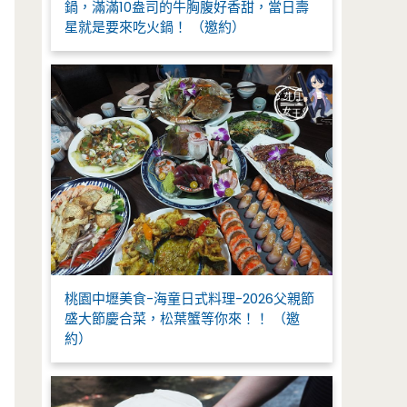
鍋，滿滿10盎司的牛胸腹好香甜，當日壽
星就是要來吃火鍋！ （邀約）
桃園中壢美食-海童日式料理-2026父親節
盛大節慶合菜，松葉蟹等你來！！ （邀
約）