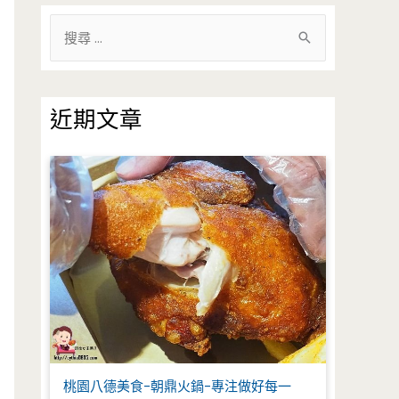
搜
尋
關
鍵
近期文章
字
:
桃園八德美食-朝鼎火鍋-專注做好每一