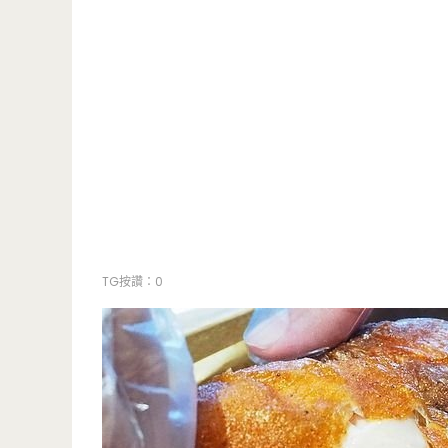
TG按讚：0