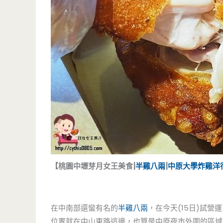
【桃園中壢芽月女王美食|
半雞八兩
|
中原大學
炸雞洋
在中南部還蠻有名的
半雞八兩
，在今天(15日)試營
位置就在中山東路這邊，也算是中原夜市外圍的區域