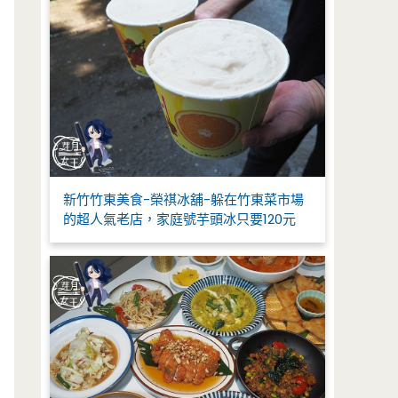
新竹竹東美食-榮祺冰舖-躲在竹東菜市場
的超人氣老店，家庭號芋頭冰只要120元