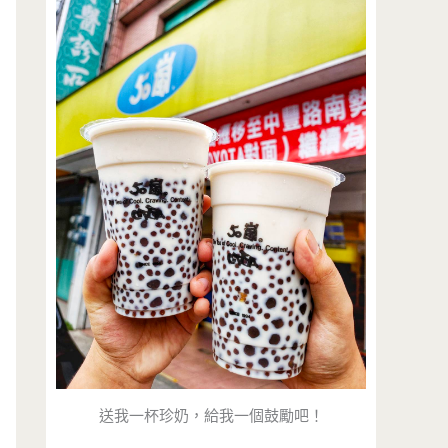
送我一杯珍奶，給我一個鼓勵吧！