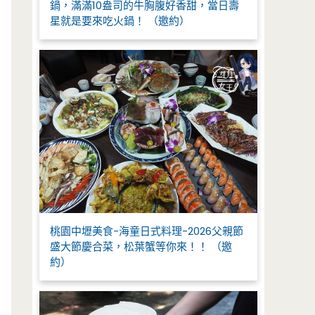
鍋，滿滿10盎司的牛胸腹好香甜，當日壽
星就是要來吃火鍋！ （邀約）
桃園中壢美食-海童日式料理-2026父親節
盛大節慶合菜，松葉蟹等你來！！ （邀
約）