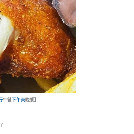
行
午餐
下午茶
晚餐】
運了