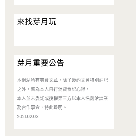
來找芽月玩
芽月重要公告
本網站所有美食文章，除了邀約文會特別註記
之外，皆為本人自行消費食記心得。
本人並未委託或授權第三方以本人名義洽談業
務合作事宜，特此聲明。
2021.02.03