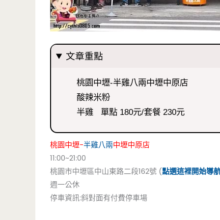
文章重點
桃園中壢-半雞八兩中壢中原店
酸辣米粉
半雞 單點 180元/套餐 230元
桃園中壢-
半雞八兩
中壢中原店
11:00~21:00
桃園市中壢區中山東路二段162號 (
點選這裡開始導
週一公休
停車資訊:斜對面有付費停車場