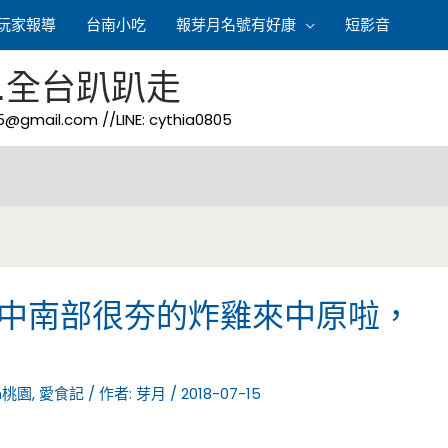
玩家報導
台南小吃
報芽月名號有好康
短影音
.全台趴趴走
05@gmail.com
//LINE: cythia0805
-中南部很夯的炸雞來中原啦，
n桃園
,
愛食記
/ 作者:
芽月
/
2018-07-15