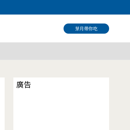
搜
尋
芽月帶你吃
廣告