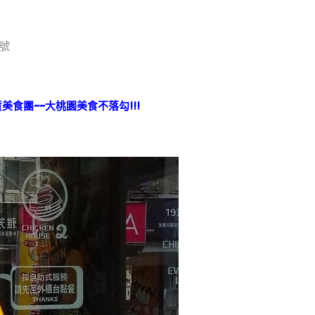
號
美食團~~大桃園美食不落勾!!!