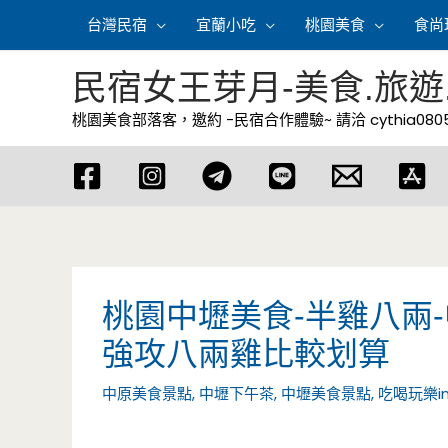
跳
台灣民宿
宜蘭小吃
桃園美食
食尚
至
主
民宿女王芽月-美食.旅遊
要
桃園美食部落客，邀約 -民宿合作體驗~ 請洽
cythia08
內
容
桃園中壢美食-半雞八兩
強攻八兩雞比較划算
中原美食景點
,
中壢下午茶
,
中壢美食景點
,
吃喝玩樂i