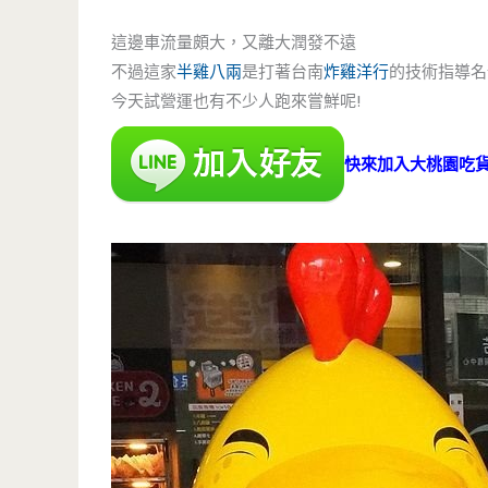
這邊車流量頗大，又離大潤發不遠
不過這家
半雞八兩
是打著台南
炸雞洋行
的技術指導名
今天試營運也有不少人跑來嘗鮮呢!
快來加入大桃園吃貨