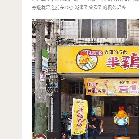
旁邊就是之前在 IG加減滑到會看到的楓茶記啦