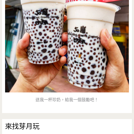
送我一杯珍奶，給我一個鼓勵吧！
來找芽月玩