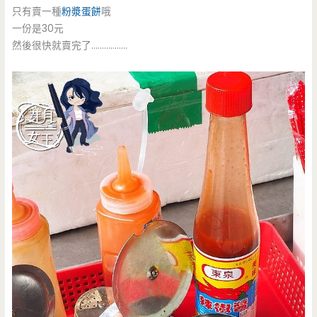
只有賣一種
粉漿蛋餅
哦
一份是30元
然後很快就賣完了……………..