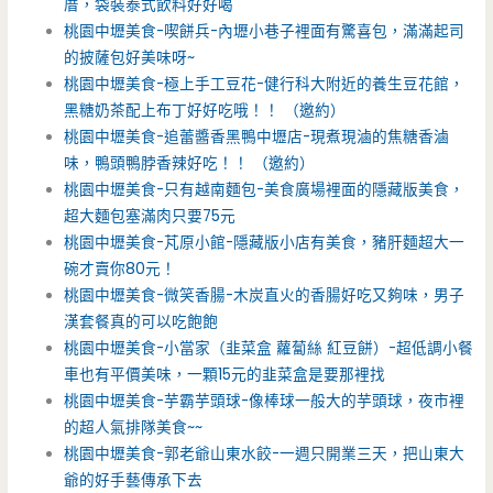
厝，袋裝泰式飲料好好喝
桃園中壢美食-喫餅兵-內壢小巷子裡面有驚喜包，滿滿起司
的披薩包好美味呀~
桃園中壢美食-極上手工豆花-健行科大附近的養生豆花館，
黑糖奶茶配上布丁好好吃哦！！ （邀約）
桃園中壢美食-追蕾醬香黑鴨中壢店-現煮現滷的焦糖香滷
味，鴨頭鴨脖香辣好吃！！ （邀約）
桃園中壢美食-只有越南麵包-美食廣場裡面的隱藏版美食，
超大麵包塞滿肉只要75元
桃園中壢美食-芃原小館-隱藏版小店有美食，豬肝麵超大一
碗才賣你80元！
桃園中壢美食-微笑香腸-木炭直火的香腸好吃又夠味，男子
漢套餐真的可以吃飽飽
桃園中壢美食-小當家（韭菜盒 蘿蔔絲 紅豆餅）-超低調小餐
車也有平價美味，一顆15元的韭菜盒是要那裡找
桃園中壢美食-芋霸芋頭球-像棒球一般大的芋頭球，夜市裡
的超人氣排隊美食~~
桃園中壢美食-郭老爺山東水餃-一週只開業三天，把山東大
爺的好手藝傳承下去