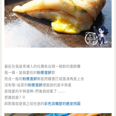
最近在我是青埔人的社團有出現一個新的蛋餅攤
我一看，是我愛吃的
粉漿蛋餅
耶
而且一般的
粉漿蛋餅
都是把雞蛋打成蛋液再放上去
沒有哦~這家的
粉漿蛋餅
裡面放的是半熟蛋
是我愛的半熟蛋啊~然後我就衝了………..
旁邊就是7-11
斜對面就是我之前吃過的
彩色貨櫃屋的脆皮肉圓