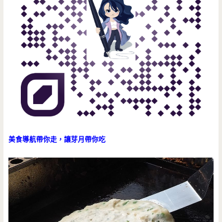
美食導航帶你走，讓芽月帶你吃