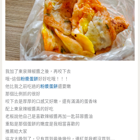
我加了東泉辣椒醬之後，再咬下去
哦~這個
粉漿蛋餅
好好吃哦！！！
他比我之前吃過的
粉漿蛋餅
還要嫩
那個比例抓的很好
咬下去是厚厚的口感又好嫩，還有滿滿的蛋香味
配上東泉辣椒醬真的好吃
老板說他自己是喜歡辣椒醬再加一匙蒜蓉醬油
重點是那個蛋餅的嫩度是我相當喜歡的
推薦給大家
這次太晚到了，只有買到最後幾份，連紅茶我都沒買到…..