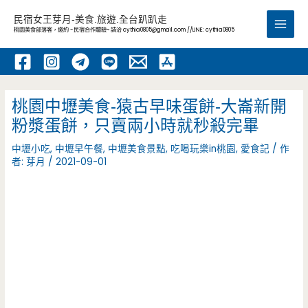
跳
民宿女王芽月-美食.旅遊.全台趴趴走
至
桃園美食部落客，邀約 -民宿合作體驗~ 請洽
cythia0805@gmail.com
//LINE: cythia0805
Main
主
要
Men
內
容
桃園中壢美食-猿古早味蛋餅-大崙新開
粉漿蛋餅，只賣兩小時就秒殺完畢
中壢小吃
,
中壢早午餐
,
中壢美食景點
,
吃喝玩樂in桃園
,
愛食記
/ 作
者:
芽月
/
2021-09-01