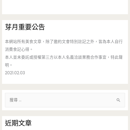
芽月重要公告
本網站所有美食文章，除了邀約文會特別註記之外，皆為本人自行
消費食記心得。
本人並未委託或授權第三方以本人名義洽談業務合作事宜，特此聲
明。
2021.02.03
搜
尋
關
鍵
近期文章
字