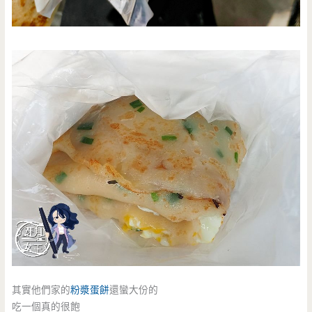
其實他們家的
粉漿蛋餅
還蠻大份的
吃一個真的很飽