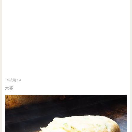
TG按讚：4
木兆