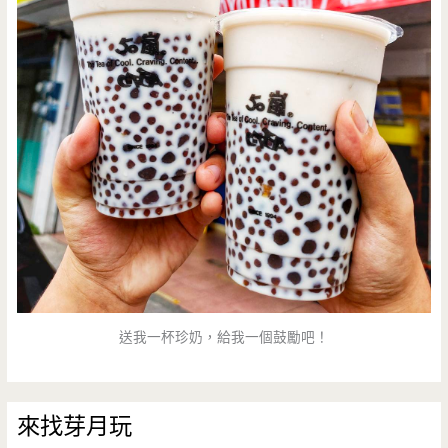
送我一杯珍奶，給我一個鼓勵吧！
來找芽月玩