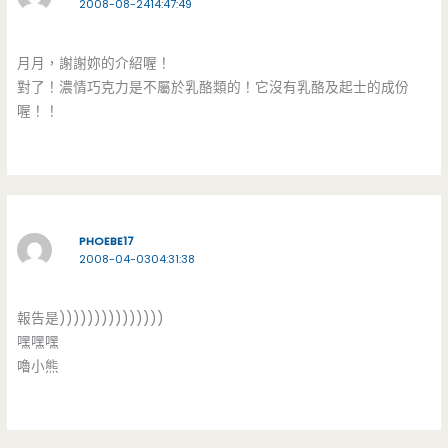
2008-08-2414:47:49
月月，謝謝妳的介紹喔！
對了！濃情巧克力是不屬於乳酪類的！它沒有乳酪及起士的成份
喔！！
PHOEBE17
2008-04-0304:31:38
報告是)))))))))))))))
嘿嘿嘿
嚕小熊