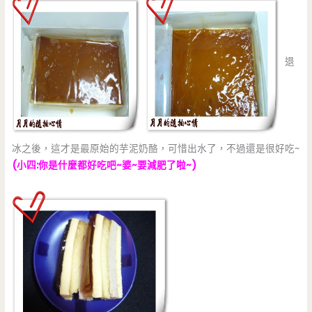
退
冰之後，這才是最原始的芋泥奶酪，可惜出水了，不過還是很好吃~
(小四:你是什麼都好吃吧~婆~要減肥了啦~)