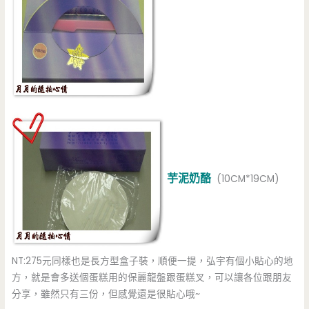
芋泥奶酪
(10CM*19CM)
NT:275元同樣也是長方型盒子裝，順便一提，弘宇有個小貼心的地
方，就是會多送個蛋糕用的保麗龍盤跟蛋糕叉，可以讓各位跟朋友
分享，雖然只有三份，但感覺還是很貼心哦~