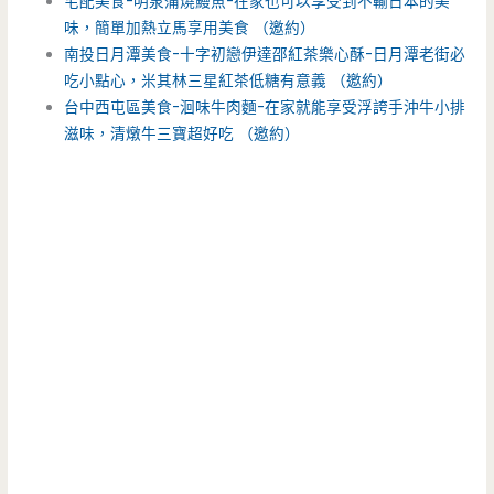
宅配美食-明泉蒲燒鰻魚-在家也可以享受到不輸日本的美
味，簡單加熱立馬享用美食 （邀約）
南投日月潭美食-十字初戀伊達邵紅茶樂心酥-日月潭老街必
吃小點心，米其林三星紅茶低糖有意義 （邀約）
台中西屯區美食-洄味牛肉麵-在家就能享受浮誇手沖牛小排
滋味，清燉牛三寶超好吃 （邀約）