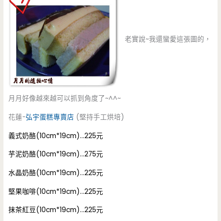
老實說~我還蠻愛這張圖的，
月月好像越來越可以抓到角度了~^^~
花蓮-
弘宇蛋糕專賣店
(堅持手工烘培)
義式奶酪(10cm*19cm)…225元
芋泥奶酪(10cm*19cm)…275元
水晶奶酪(10cm*19cm)…225元
堅果咖啡(10cm*19cm)…225元
抹茶紅豆(10cm*19cm)…225元