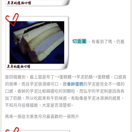
切面圖
，有看到了嗎，仍舊
是四個層別，最上面是布丁–>蛋糕體–>芋泥奶酪–>蛋糕體，口感真
的很棒，而且芋泥很滑順可口，跟
香帥蛋糕
的芋泥是完全不一樣的
口感，香帥的芋泥比較綿還吃的到顆粒，而弘宇的芋泥則是因為有
加了奶酪，所以吃起來有牛奶味道，有點像是芋泥冰淇淋的感覺，
不知月月這樣描敘，大家是否清楚呢~
再來一張這次美食月月最喜歡的一張照片