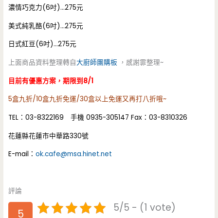
濃情巧克力(6吋)…275元
美式純乳酪(6吋)…275元
日式紅豆(6吋)…275元
上面商品資料整理轉自
大廚師團購板
，感謝霏整理~
目前有優惠方案，期限到8/1
5盒九折/10盒九折免運/30盒以上免運又再打八折哦~
TEL：03-8322169 手機 0935-305147 Fax：03-8310326
花蓮縣花蓮市中華路330號
E-mail：
ok.cafe@msa.hinet.net
評論
5/5 - (1 vote)
5