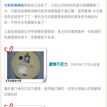
大廚師團購板
開始在訂這家了，之前公司B班的同事已經團購第二
次，可愛的助理婉靖聯同茹萍詢問我要不要訂購，當然要嚕~月月看
到芋泥就受不了了，更何況月月還要靠新開發的美食來充網誌內
容，不然月月快要開天窗了~
上面這張圖是弘宇所附贈的塑膠袋，長方型的蛋糕專用，也有圓形
乳酪蛋糕的袋子，其實都差不多滴~
濃情巧克力
(6吋)NT:275元這是
屬於重口味的巧克力蛋糕，是阿敏訂購的，店家也很細心的幫顧客
切塊切好