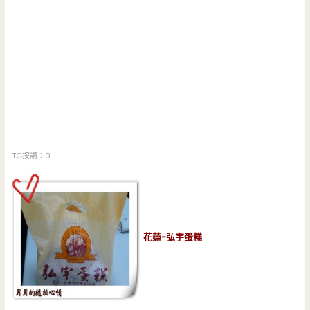
TG按讚：0
花蓮-弘宇蛋糕