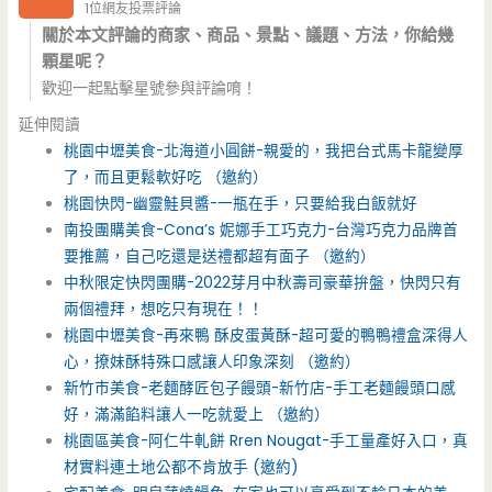
1位網友投票評論
關於本文評論的商家、商品、景點、議題、方法，你給幾
顆星呢？
歡迎一起點擊星號參與評論唷！
延伸閱讀
桃園中壢美食-北海道小圓餅-親愛的，我把台式馬卡龍變厚
了，而且更鬆軟好吃 （邀約）
桃園快閃-幽靈鮭貝醬-一瓶在手，只要給我白飯就好
南投團購美食-Cona’s 妮娜手工巧克力-台灣巧克力品牌首
要推薦，自己吃還是送禮都超有面子 （邀約）
中秋限定快閃團購-2022芽月中秋壽司豪華拚盤，快閃只有
兩個禮拜，想吃只有現在！！
桃園中壢美食-再來鴨 酥皮蛋黃酥-超可愛的鴨鴨禮盒深得人
心，撩妹酥特殊口感讓人印象深刻 （邀約）
新竹市美食-老麵酵匠包子饅頭-新竹店-手工老麵饅頭口感
好，滿滿餡料讓人一吃就愛上 （邀約）
桃園區美食-阿仁牛軋餅 Rren Nougat-手工量產好入口，真
材實料連土地公都不肯放手 (邀約)