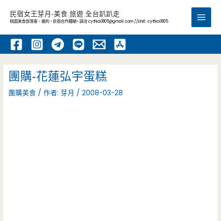
跳
民宿女王芽月-美食.旅遊.全台趴趴走
至
桃園美食部落客，邀約 -民宿合作體驗~ 請洽
cythia0805@gmail.com
//LINE: cythia0805
Main
主
要
Men
內
容
團購-花蓮弘宇蛋糕
團購美食
/ 作者:
芽月
/
2008-03-28