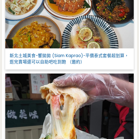
新北土城美食-饗拋拋 (Siam Kaprao)-平價泰式套餐超划算，
逛完賣場還可以自助吧吃到飽 （邀約）