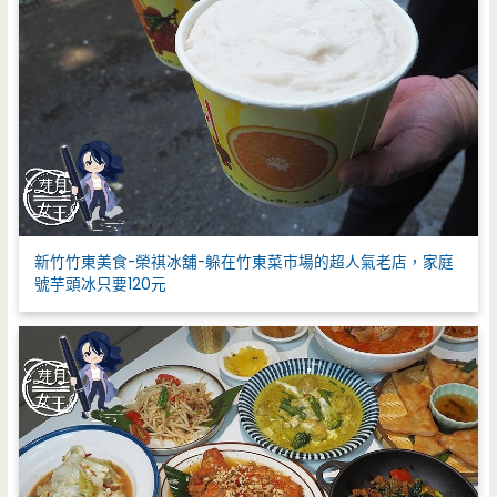
新竹竹東美食-榮祺冰舖-躲在竹東菜市場的超人氣老店，家庭
號芋頭冰只要120元