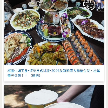
桃園中壢美食-海童日式料理-2026父親節盛大節慶合菜，松葉
蟹等你來！！ （邀約）