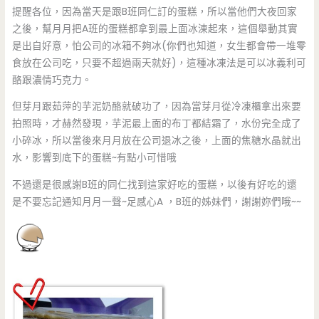
提醒各位，因為當天是跟B班同仁訂的蛋糕，所以當他們大夜回家
之後，幫月月把A班的蛋糕都拿到最上面冰涷起來，這個舉動其實
是出自好意，怕公司的冰箱不夠冰(你們也知道，女生都會帶一堆零
食放在公司吃，只要不超過兩天就好)，這種冰凍法是可以冰義利可
酪跟濃情巧克力。
但芽月跟茹萍的芋泥奶酪就破功了，因為當芽月從冷凍櫃拿出來要
拍照時，才赫然發現，芋泥最上面的布丁都結霜了，水份完全成了
小碎冰，所以當後來月月放在公司退冰之後，上面的焦糖水晶就出
水，影響到底下的蛋糕~有點小可惜哦
不過還是很感謝B班的同仁找到這家好吃的蛋糕，以後有好吃的還
是不要忘記通知月月一聲~足感心A ，B班的姊妹們，謝謝妳們哦~~