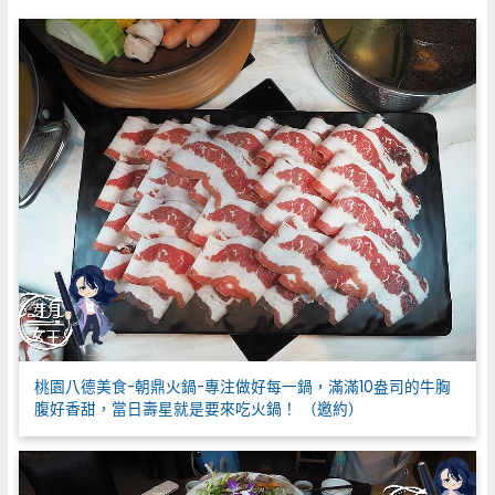
:
桃園八德美食-朝鼎火鍋-專注做好每一鍋，滿滿10盎司的牛胸
腹好香甜，當日壽星就是要來吃火鍋！ （邀約）