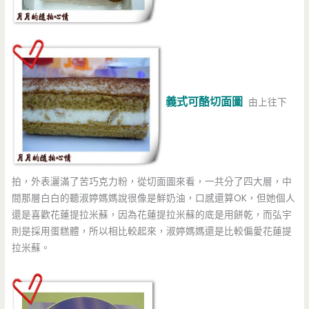
義式可酪切面圖
由上往下
拍，外表灑滿了苦巧克力粉，從切面圖來看，一共分了四大層，中
間那層白白的聽淑婷媽媽說很像是鮮奶油，口感還算OK，但她個人
還是喜歡花蓮提拉米蘇，因為花蓮提拉米蘇的底是用餅乾，而弘宇
則是採用蛋糕體，所以相比較起來，淑婷媽媽還是比較偏愛花蓮提
拉米蘇。