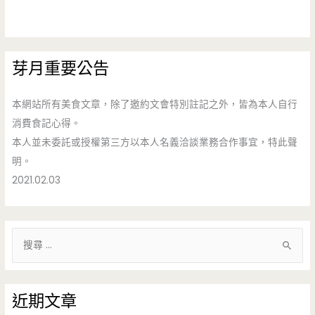
芽月重要公告
本網站所有美食文章，除了邀約文會特別註記之外，皆為本人自行
消費食記心得。
本人並未委託或授權第三方以本人名義洽談業務合作事宜，特此聲
明。
2021.02.03
搜
尋
關
鍵
近期文章
字