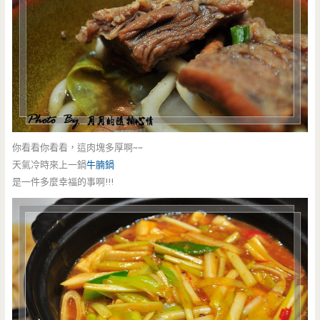
你看看你看看，這肉塊多厚啊~~
天氣冷時來上一鍋
牛腩鍋
是一件多麼幸福的事啊!!!