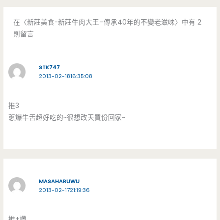
在〈新莊美食-新莊牛肉大王–傳承40年的不變老滋味〉中有 2
則留言
STK747
2013-02-1816:35:08
推3
蔥爆牛舌超好吃的~很想改天買份回家~
MASAHARUWU
2013-02-1721:19:36
推+讚