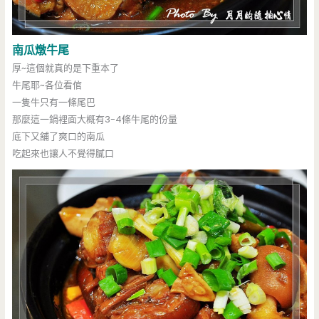
南瓜燉牛尾
厚~這個就真的是下重本了
牛尾耶~各位看倌
一隻牛只有一條尾巴
那麼這一鍋裡面大概有3-4條牛尾的份量
底下又舖了爽口的南瓜
吃起來也讓人不覺得膩口