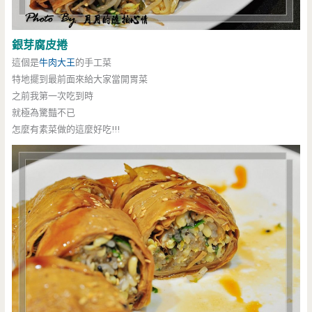
銀芽腐皮捲
這個是
牛肉大王
的手工菜
特地擺到最前面來給大家當開胃菜
之前我第一次吃到時
就極為驚豔不已
怎麼有素菜做的這麼好吃!!!