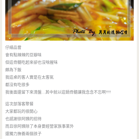
仔細品嘗
會有點辣辣的豆瓣味
但這骨髓吃起來卻也沒啥腥味
頗為下飯
我這桌的客人實是在太客氣
都沒有吃很多
我後面還留下來清盤….其中就以這鍋骨髓讓我念念不忘啊!!!!
這次部落客聚餐
大家都玩的很開心
也感謝徐阿姨的招待
而且徐阿姨除了本身要經營家族事業外
還獨力撫養兩個孩子