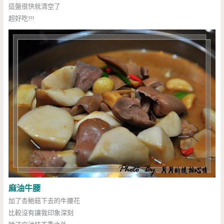
這盤很快就清空了
超好吃!!!
麻油牛腰
加了杏鮑菇下去的牛腰花
比較沒有讓我印象深刻