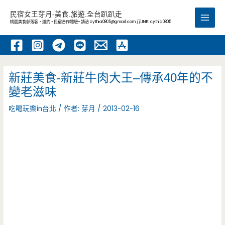
跳
民宿女王芽月-美食.旅遊.全台趴趴走
至
桃園美食部落客，邀約 -民宿合作體驗~ 請洽
cythia0805@gmail.com
//LINE: cythia0805
Main
主
要
Men
內
容
新莊美食-新莊牛肉大王–傳承40年的不
變老滋味
吃喝玩樂in台北
/ 作者:
芽月
/
2013-02-16