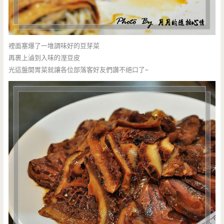
裡面塞爆了一堆調味好的豆芽菜
再裹上滷到入味的溼豆皮
光這盤開胃菜就讓各位部落客好友們讚不絕口了~