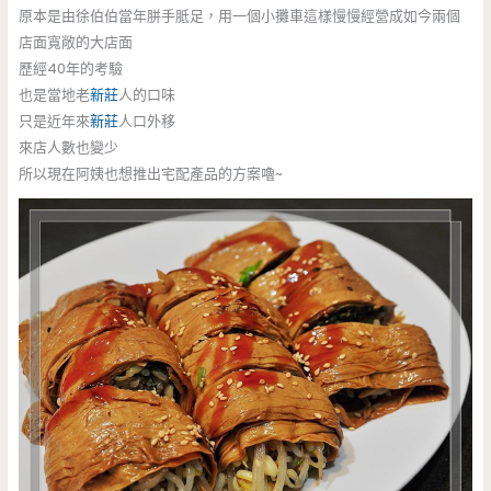
原本是由徐伯伯當年胼手胝足，用一個小攤車這樣慢慢經營成如今兩個
店面寬敞的大店面
歷經40年的考驗
也是當地老
新莊
人的口味
只是近年來
新莊
人口外移
來店人數也變少
所以現在阿姨也想推出宅配產品的方案嚕~