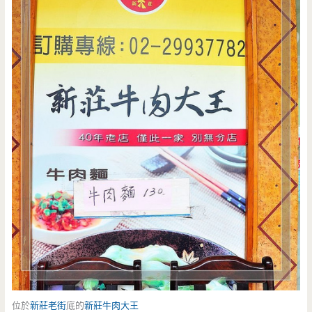
位於
新莊老街
底的
新莊
牛肉大王