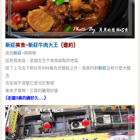
新莊
美食-
新莊
牛肉大王
(邀約)
說到
新莊
~嘖嘖嘖
這對我來說，是個完全不曾來踩點的地區
除了上次去下新壯吃889複合式餐飲之外，我真的對
新莊
沒有什麼大概
念
完全搞不清楚它是位於那裡
後來才發現，它真的離我好遠……
(走國3真的繞好久……)