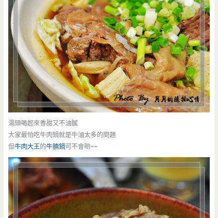
湯頭喝起來香甜又不油膩
大家最怕吃牛肉鍋就是牛油太多的問題
但
牛肉大王
的
牛腩鍋
可不會喲~~