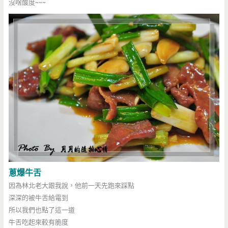
沒啥酸度~~~
蔥爆牛舌
因為林北老大跟我說，他前一天先跑來踩點
深深的被牛舌給電到
所以我們也點了這一道
牛舌吃起來較有脆度