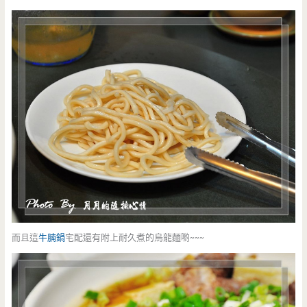
而且這
牛腩鍋
宅配還有附上耐久煮的烏龍麵喲~~~