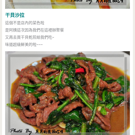
干貝沙拉
這個不是店內的菜色啦
是阿姨這次因為我們在這裡辦聚餐
又再去買干貝乾煎給我們吃~
味道超級鮮美的啦~~~