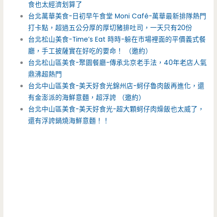
食也太經濟划算了
台北萬華美食-日初早午食堂 Moni Café-萬華最新排隊熱門
打卡點，超過五公分厚的厚切豬排吐司，一天只有20份
台北松山美食-Time’s Eat 時時-躲在市場裡面的平價義式餐
廳，手工披薩實在好吃的要命！ （邀約）
台北松山區美食-聚園餐廳-傳承北京老手法，40年老店人氣
鼎沸超熱門
台北中山區美食-美天好食光錦州店-蚵仔魯肉飯再進化，還
有金澎派的海鮮意麵，超浮誇 （邀約）
台北中山區美食-美天好食光-超大顆蚵仔肉燥飯也太威了，
還有浮誇鍋燒海鮮意麵！！