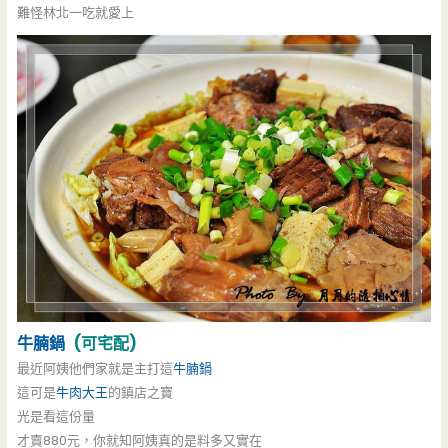
難怪林北一吃就愛上
牛腩鍋
(可宅配)
最近阿姨他們家就是主打這
牛腩鍋
這可是
牛肉大王
的鎮店之寶
光是看這份量
才賣880元，你就知阿姨真的是料多又實在