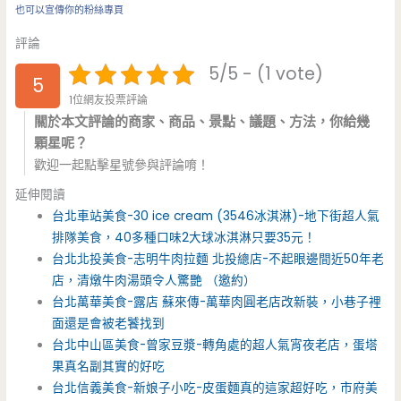
也可以宣傳你的粉絲專頁
評論
5/5 - (1 vote)
5
1位網友投票評論
關於本文評論的商家、商品、景點、議題、方法，你給幾
顆星呢？
歡迎一起點擊星號參與評論唷！
延伸閱讀
台北車站美食-30 ice cream (3546冰淇淋)-地下街超人氣
排隊美食，40多種口味2大球冰淇淋只要35元！
台北北投美食-志明牛肉拉麵 北投總店-不起眼邊間近50年老
店，清燉牛肉湯頭令人驚艷 （邀約）
台北萬華美食-露店 蘇來傳-萬華肉圓老店改新裝，小巷子裡
面還是會被老饕找到
台北中山區美食-曾家豆漿-轉角處的超人氣宵夜老店，蛋塔
果真名副其實的好吃
台北信義美食-新娘子小吃-皮蛋麵真的這家超好吃，市府美