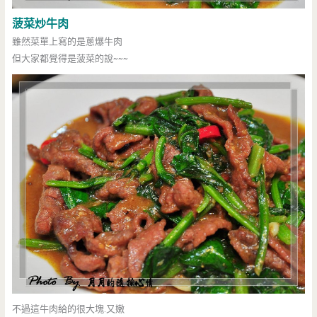
菠菜炒牛肉
雖然菜單上寫的是蔥爆牛肉
但大家都覺得是菠菜的說~~~
不過這牛肉給的很大塊.又嫩