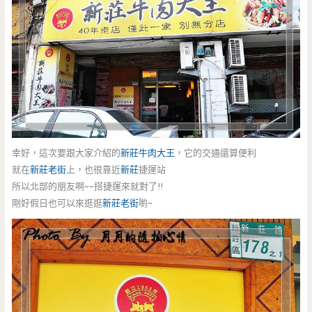
幸好，這次要跟大家介紹的
新莊
牛肉大王
，它的交通還算便利
就在
新莊老街
上，也很靠近
新莊
捷運站
所以北部的朋友啊~~搭捷運來就對了!!
剛好假日也可以來逛逛
新莊老街
喲~