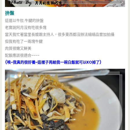
拚盤
這道以牛肚.牛腱的拚盤
老實說阿月沒有吃很多塊
當天我忙著當里長嬤跟主持人，很多東西都沒辦法細細品嘗加拍攝
但我有吃了一兩塊牛腱
肉質很嫩又鮮美
配飯應該很適合~~~~
(唉~我真的很好養~這樣子再給我一碗白飯就可以KO掉了)