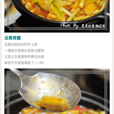
韭黃骨髓
這個也是店內的手工菜
一開始大家都以為是大腸頭
又是以五更腸旺的模式出現
莫怪乎大家會誤會了~~~XD