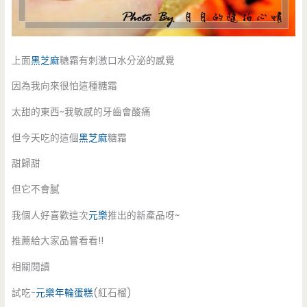
上面
黑芝麻
糖霜有刺激口水分泌的感覺
因為我向來很怕這種糖霜
太甜的東西~我敏感的牙齒會酸痛
但今天吃的這個
黑芝麻
糖霜
甜歸甜
但它不會膩
我個人好喜歡這次
元樂
推出的新產品呀~
推薦給大家品嘗看看!!
相關閱讀
試吃-
元樂年輪蛋糕
(紅石榴)