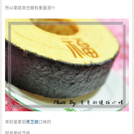
所以拿起來也頗有重量滴!!!
幸好是拿到
黑芝麻
口味的
阿良愛吃芝麻