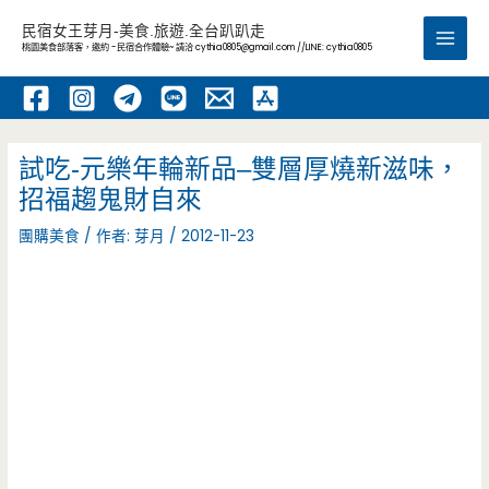
跳
民宿女王芽月-美食.旅遊.全台趴趴走
至
桃園美食部落客，邀約 -民宿合作體驗~ 請洽
cythia0805@gmail.com
//LINE: cythia0805
Main
主
要
Men
內
容
試吃-元樂年輪新品–雙層厚燒新滋味，
招福趨鬼財自來
團購美食
/ 作者:
芽月
/
2012-11-23