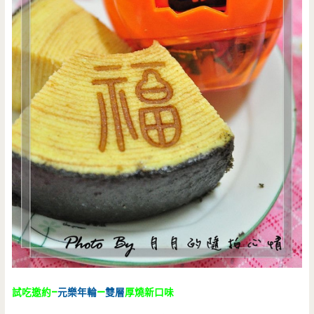
試吃邀約–
元樂
年輪
—
雙層
厚燒新口味