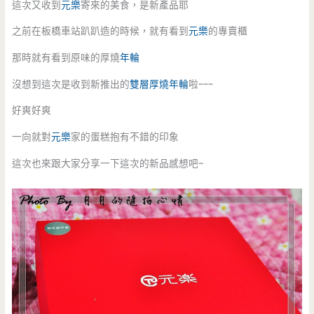
這次又收到
元樂
寄來的美食，是新產品耶
之前在板橋車站趴趴造的時候，就有看到
元樂
的專賣櫃
那時就有看到原味的厚燒
年輪
沒想到這次是收到新推出的
雙層厚燒年輪
啦~~~
好爽好爽
一向就對
元樂
家的蛋糕抱有不錯的印象
這次也來跟大家分享一下這次的新品感想吧~