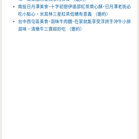
南投日月潭美食-十字初戀伊達邵紅茶樂心酥-日月潭老街必
吃小點心，米其林三星紅茶低糖有意義 （邀約）
台中西屯區美食-洄味牛肉麵-在家就能享受浮誇手沖牛小排
滋味，清燉牛三寶超好吃 （邀約）