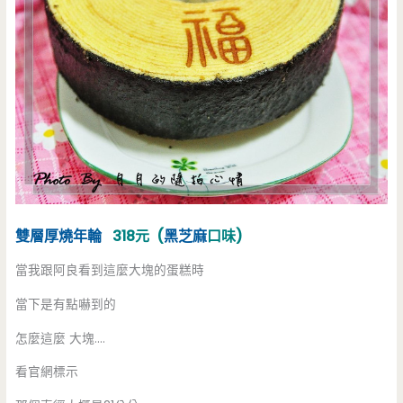
雙層厚燒年輪
318元 (
黑芝麻
口味)
當我跟阿良看到這麼大塊的蛋糕時
當下是有點嚇到的
怎麼這麼 大塊….
看官網標示