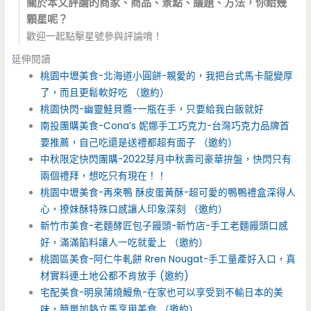
關於本文評論的商家、商品、景點、議題、方法，你給幾
顆星呢？
歡迎一起點擊星號參與評論唷！
延伸閱讀
桃園中壢美食-北海道小圓餅-親愛的，我把台式馬卡龍變厚
了，而且更鬆軟好吃 （邀約）
桃園快閃-幽靈鮭貝醬-一瓶在手，只要給我白飯就好
南投團購美食-Cona’s 妮娜手工巧克力-台灣巧克力品牌首
要推薦，自己吃還是送禮都超有面子 （邀約）
中秋限定快閃團購-2022芽月中秋壽司豪華拚盤，快閃只有
兩個禮拜，想吃只有現在！！
桃園中壢美食-再來鴨 酥皮蛋黃酥-超可愛的鴨鴨禮盒深得人
心，撩妹酥特殊口感讓人印象深刻 （邀約）
新竹市美食-老麵酵匠包子饅頭-新竹店-手工老麵饅頭口感
好，滿滿餡料讓人一吃就愛上 （邀約）
桃園區美食-阿仁牛軋餅 Rren Nougat-手工量產好入口，真
材實料連土地公都不肯放手 (邀約)
宅配美食-明泉蒲燒鰻魚-在家也可以享受到不輸日本的美
味，簡單加熱立馬享用美食 （邀約）