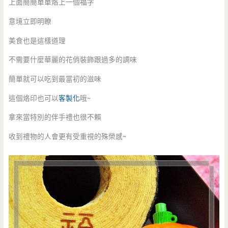
上面簡簡單單烙上一個福字
意境立即明瞭
美食也是這樣道理
不需要什麼華麗的花俏裝飾跟過多的調味
簡單就可以吃到最當初的滋味
這個烙印也可以
客製化
哦~
拿來當特別的伴手禮也很不賴
收到禮物的人會更有受重視的殊榮感~