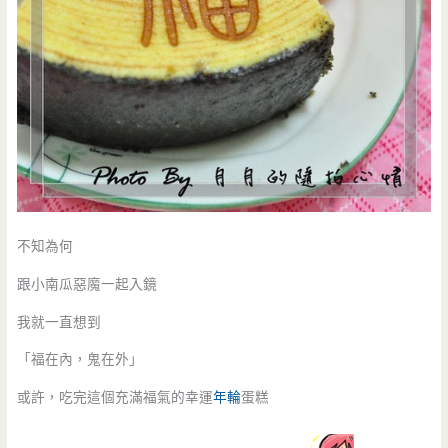
不知為何
跟小南瓜惡魔一起入鏡
我就一直想到
「福在內，鬼在外」
或許，吃完這個充滿福氣的幸運
年輪
蛋糕