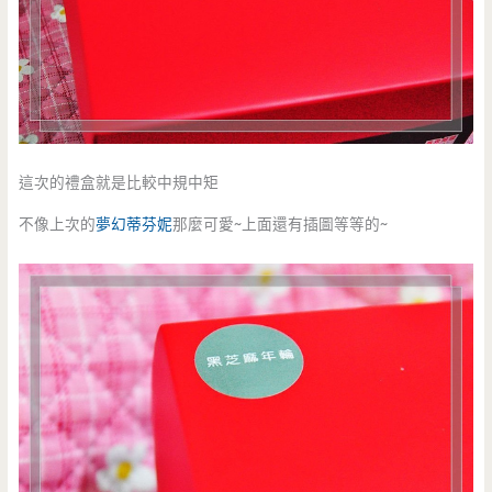
這次的禮盒就是比較中規中矩
不像上次的
夢幻蒂芬妮
那麼可愛~上面還有插圖等等的~