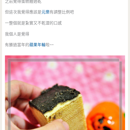
之前覺得蛋糕體過乾
但這次我覺得應該是
元樂
有調整比例吧
一整個就是紮實又不乾澀的口感
我個人是覺得
有勝過當年的
蘋果年輪
啦~~