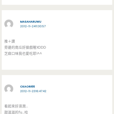
MASAHARUWU
2012-11-2411:30:57
推＋讚
旁邊的南瓜好搶戲喔XDDD
芝麻口味我也愛吃耶!^^
CKAORI66
2012-11-2316:47:42
看起來好濕潤…
甜滋滋的fu…哈