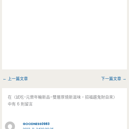
←
上一篇文章
下一篇文章
→
在〈試吃-元樂年輪新品–雙層厚燒新滋味，招福趨鬼財自來〉
中有 6 則留言
GOODNESS0983