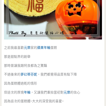
之前我最喜歡
元樂
家的
蘋果年輪
蛋糕
那是甜點界的創舉
那時曾讓我跟阿良都為之驚豔
不過後來的
夢幻蒂芬妮
，我們都覺得品質有點下降
因為蛋糕體過乾的情形
但這次的厚燒
年輪
，又讓我們重抬當初對
元樂
的信心
因為這次的蛋糕體~大大的深受我的喜愛~