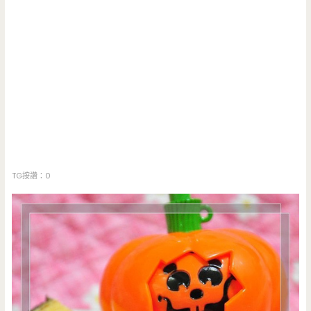
TG按讚：0