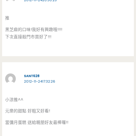
2012-11-2420:30:25
推
黑芝麻的口味!我好有興趣哦!!!!
下次直接殺門市買好了!!!
SANT628
2012-11-2417:32:26
小涼推^^
元樂的甜點 好粗又好看!
當彌月蛋糕 送給親朋好友最棒囉!!