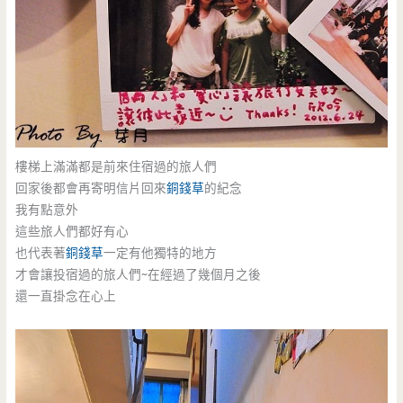
樓梯上滿滿都是前來住宿過的旅人們
回家後都會再寄明信片回來
銅錢草
的紀念
我有點意外
這些旅人們都好有心
也代表著
銅錢草
一定有他獨特的地方
才會讓投宿過的旅人們~在經過了幾個月之後
還一直掛念在心上