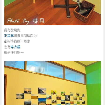
我有發現到
銅錢草
這邊兩個房間內
都有準備好一壺水
也有
穿衣鏡
很是便利啊~~