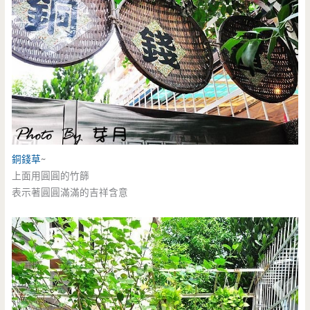
銅錢草
~
上面用圓圓的竹篩
表示著圓圓滿滿的吉祥含意