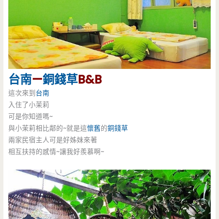
台南
—
銅錢草
B&B
這次來到
台南
入住了小茉莉
可是你知道嗎~
與小茉莉相比鄰的~就是這
懷舊
的
銅錢草
兩家民宿主人可是好姊妹來著
相互扶持的感情~讓我好羨慕啊~