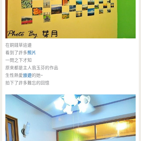
在銅錢草這邊
看到了許多
照片
一問之下才知
原來都是主人翁玉芬的作品
生性熱愛
旅遊
的她~
拍下了許多難忘的回憶