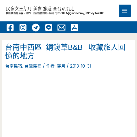
跳
民宿女王芽月-美食.旅遊.全台趴趴走
至
桃園美食部落客，邀約 -民宿合作體驗~ 請洽
cythia0805@gmail.com
//LINE: cythia0805
Main
主
要
Men
內
容
台南中西區–銅錢草B&B –收藏旅人回
憶的地方
台南民宿
,
台灣民宿
/ 作者:
芽月
/
2013-10-31