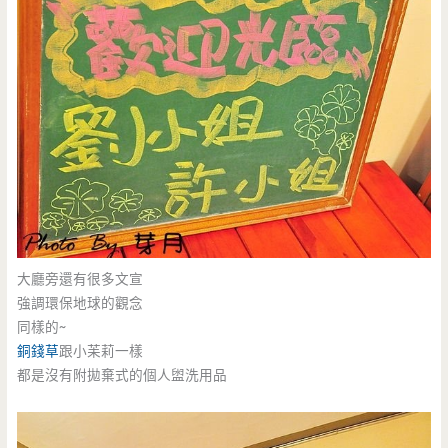
大廳旁還有很多文宣
強調環保地球的觀念
同樣的~
銅錢草
跟小苿莉一樣
都是沒有附拋棄式的個人盥洗用品