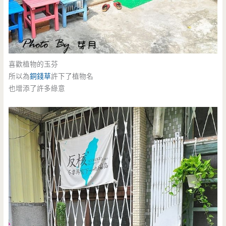
喜歡植物的玉芬
所以為
銅錢草
許下了植物名
也增添了許多綠意