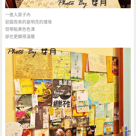
一進入房子內
迎面而來的是明亮的環境
但帶點黃色色澤
卻也更顯得溫暖