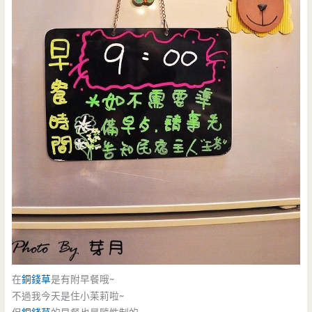
在
銅錢草
是有附早餐哦~
不過我今天是住小苿莉啦~