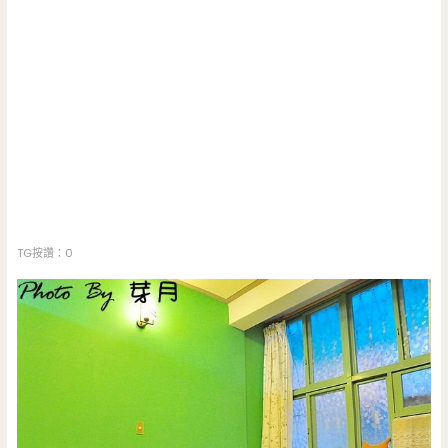
TG按讚：0