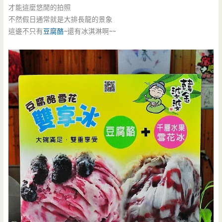
才能這麼悠閒的拍照
不然假日通常就是大排長龍的景象
這邊不只有
豆腐酪
~還有冰淇淋啊~~