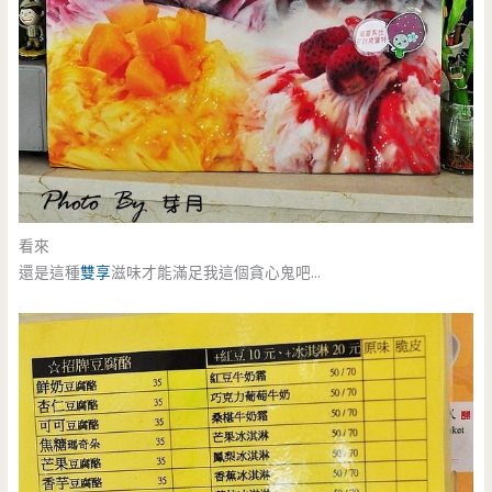
看來
還是這種
雙享
滋味才能滿足我這個貪心鬼吧…