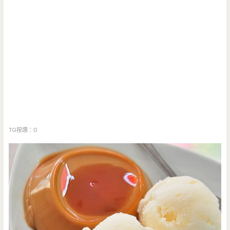
TG按讚：0