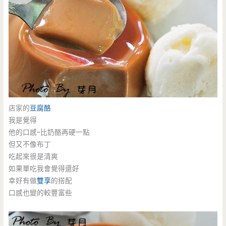
店家的
豆腐酪
我是覺得
他的口感~比奶酪再硬一點
但又不像布丁
吃起來很是清爽
如果單吃我會覺得還好
幸好有做
雙享
的搭配
口感也變的較豐富些