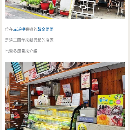
位在
赤崁樓
旁邊的
韓金婆婆
是這三四年來新興起的店家
也蠻多節目來介紹