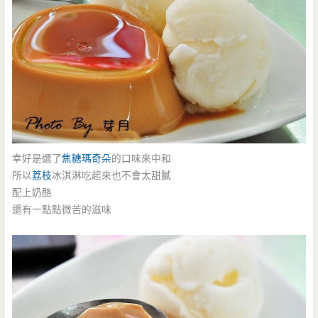
幸好是選了
焦糖瑪奇朵
的口味來中和
所以
荔枝
冰淇淋吃起來也不會太甜膩
配上奶酪
還有一點點微苦的滋味