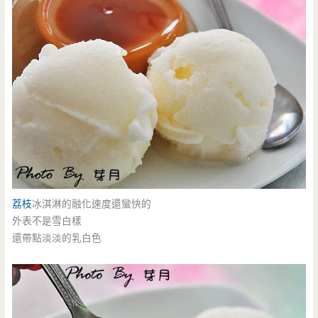
荔枝
冰淇淋的融化速度還蠻快的
外表不是雪白樣
還帶點淡淡的乳白色