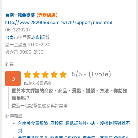
台南
—
韓金婆婆
(赤崁總店)
http://www.2826089.com.tw/zh/support/new.html
06-2220237
台南
市中西區
赤崁街
1號
週一至週五 10:00~21:30
週六日 09:00~21:30
評論
5/5 - (1 vote)
5
1位網友投票評論
關於本文評論的商家、商品、景點、議題、方法，你給幾
顆星呢？
歡迎一起點擊星號參與評論唷！
延伸閱讀
台南美食青鯤鯓-風鈴屋-超低調熱炒小店，沒帶路絕對找不
到!!