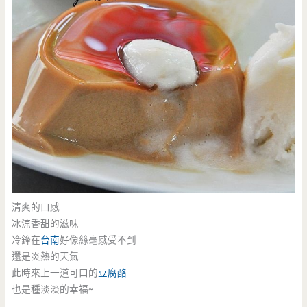
清爽的口感
冰涼香甜的滋味
冷鋒在
台南
好像絲毫感受不到
還是炎熱的天氣
此時來上一道可口的
豆腐酪
也是種淡淡的幸福~