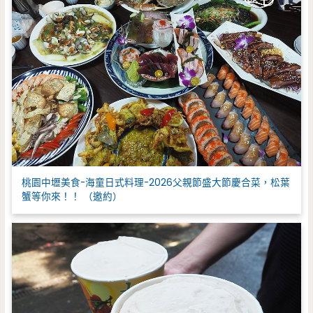
桃園中壢美食-海童日式料理-2026父親節盛大節慶合菜，松葉
蟹等你來！！ （邀約）