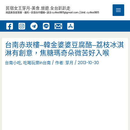
跳
民宿女王芽月-美食.旅遊.全台趴趴走
至
桃園美食部落客，邀約 -民宿合作體驗~ 請洽
cythia0805@gmail.com
//LINE: cythia0805
Main
主
要
Men
內
容
台南赤崁樓–韓金婆婆豆腐酪–荔枝冰淇
淋有創意，焦糖瑪奇朵微苦好入喉
台南小吃
,
吃喝玩樂in台南
/ 作者:
芽月
/
2013-10-30