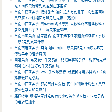
台南市北區美食-延平市場粿仔嬤-來台南一定要吃的傳統小
吃，肉粿跟碗粿到底差別在那裡呢~
台南仁德區美食-捷絲旅台南館-這太有創意了，刈包裡面加
臭豆腐，椪餅裡面有班尼迪克蛋 （邀約）
台南中西區美食-壽sweet奶茶專賣-來飲料店不是喝飲料，
居然是買布丁？！！每天限量50顆
台南南區美食-盧家麵食-南區不起眼住家麵食超級狂，水餃
一顆2元到底賺什麼
台南西港區美食-阿得肉圓-肉圓一顆只要5元，肉焿湯15元，
傳統早市的經濟奇蹟
團購美食–啵蒡養生牛蒡脆餅–閒暇無事隨手杯，消磨時光超
涮嘴 (文末送好吃牛蒡脆餅喲)
台南中西區美食-W&B手作雞蛋糕-新版御守燒排排站，拉皮
雞蛋糕好吃必點
台南中西區美食-郭記蒸好味湯包-民生圓環爆汁湯包，臭豆
腐煎包讓人印象深刻
連假特集-精選14家好吃的台南小吃美食懶人包，IG.巷子內
的老店通通來