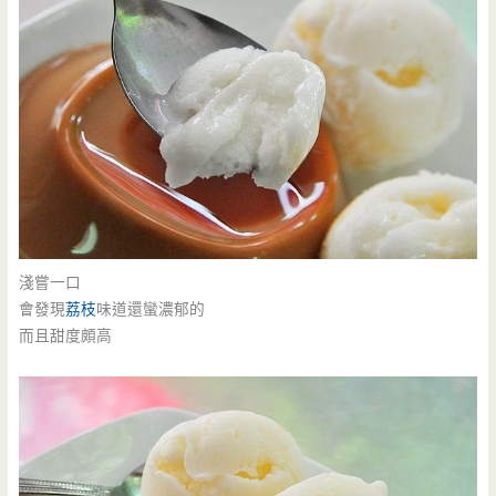
淺嘗一口
會發現
荔枝
味道還蠻濃郁的
而且甜度頗高