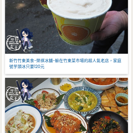
新竹竹東美食-榮祺冰舖-躲在竹東菜市場的超人氣老店，家庭
號芋頭冰只要120元