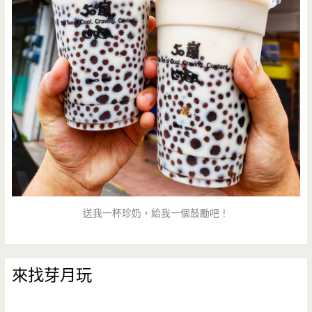
送我一杯珍奶，給我一個鼓勵吧！
來找芽月玩