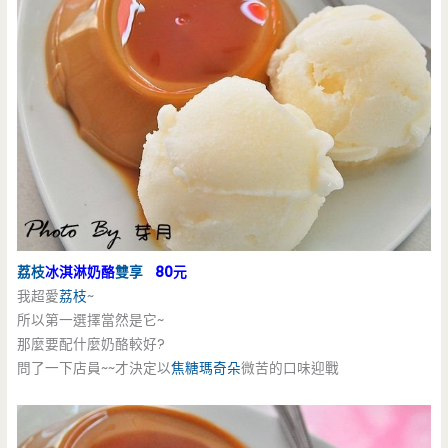
荔枝
冰淇淋奶酪
雙享
80元
我超愛
荔枝
~
所以第一選擇當然是它~
那麼要配什麼奶酪較好?
問了一下店員~~才決定以
焦糖瑪奇朵
微苦的口味迎戰