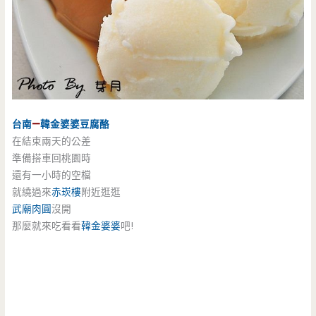
台南
—
韓金婆婆
豆腐酪
在結束兩天的公差
準備搭車回桃園時
還有一小時的空檔
就繞過來
赤崁樓
附近逛逛
武廟肉圓
沒開
那麼就來吃看看
韓金婆婆
吧!