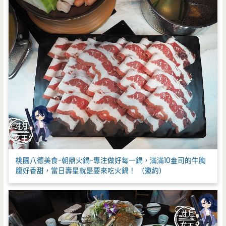
桃園八德美食-朝鼎火鍋-專注做好每一鍋，滿滿10盎司的牛胸
腹好香甜，當日壽星就是要來吃火鍋！ （邀約）