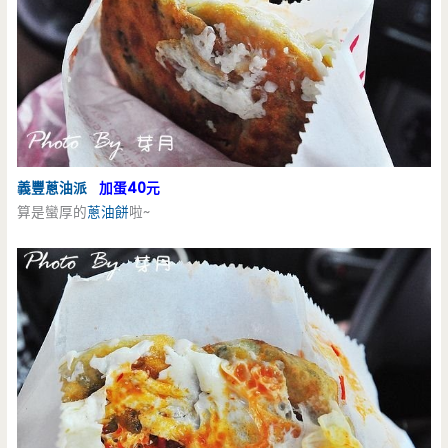
義豐
蔥油派
加蛋40元
算是蠻厚的
蔥油餅
啦~