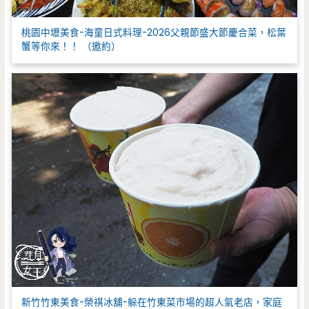
桃園中壢美食-海童日式料理-2026父親節盛大節慶合菜，松葉
蟹等你來！！ （邀約）
新竹竹東美食-榮祺冰舖-躲在竹東菜市場的超人氣老店，家庭