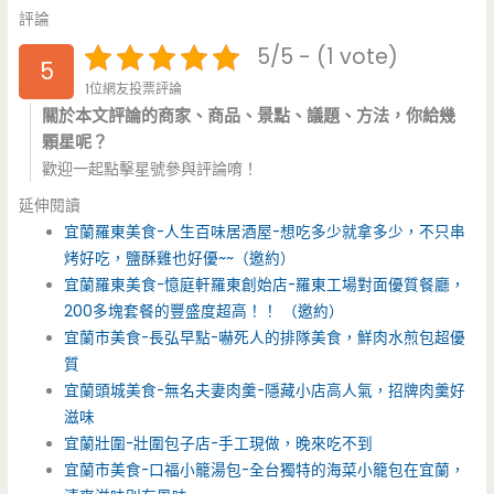
評論
5/5 - (1 vote)
5
1位網友投票評論
關於本文評論的商家、商品、景點、議題、方法，你給幾
顆星呢？
歡迎一起點擊星號參與評論唷！
延伸閱讀
宜蘭羅東美食-人生百味居酒屋-想吃多少就拿多少，不只串
烤好吃，鹽酥雞也好優~~（邀約）
宜蘭羅東美食-憶庭軒羅東創始店-羅東工場對面優質餐廳，
200多塊套餐的豐盛度超高！！ （邀約）
宜蘭市美食-長弘早點-嚇死人的排隊美食，鮮肉水煎包超優
質
宜蘭頭城美食-無名夫妻肉羹-隱藏小店高人氣，招牌肉羹好
滋味
宜蘭壯圍-壯圍包子店-手工現做，晚來吃不到
宜蘭市美食-口福小籠湯包-全台獨特的海菜小籠包在宜蘭，