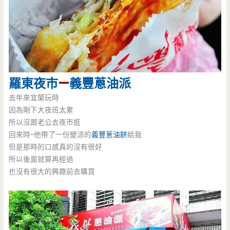
羅東夜市
—
義豐
蔥油派
去年來宜蘭玩時
因為剛下大夜班太累
所以沒跟老公去夜市逛
回來時~他帶了一份變涼的
義豐
蔥油餅
給我
但是那時的口感真的沒有很好
所以後面就算再經過
也沒有很大的興趣前去購買