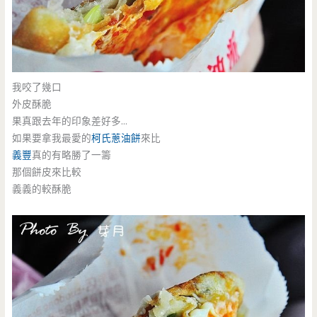
我咬了幾口
外皮酥脆
果真跟去年的印象差好多…
如果要拿我最愛的
柯氏
蔥油餅
來比
義豐
真的有略勝了一籌
那個餅皮來比較
義義的較酥脆