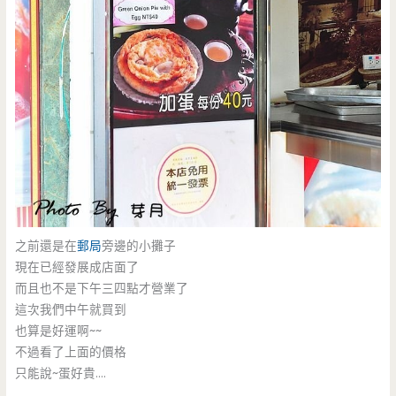
之前還是在
郵局
旁邊的小攤子
現在已經發展成店面了
而且也不是下午三四點才營業了
這次我們中午就買到
也算是好運啊~~
不過看了上面的價格
只能說~蛋好貴….