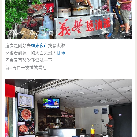
這次是剛好去
羅東夜市
找霜淇淋
然後看到週一的大白天沒人
排隊
阿良又再鼓吹我嘗試一下
就…再買一次試試看吧