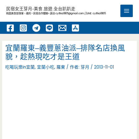
跳
民宿女王芽月-美食.旅遊.全台趴趴走
至
桃園美食部落客，邀約 -民宿合作體驗~ 請洽
cythia0805@gmail.com
//LINE: cythia0805
Main
主
要
Men
內
容
宜蘭羅東–義豐蔥油派–排隊名店換風
貌，趁熱現吃才是王道
吃喝玩樂in宜蘭
,
宜蘭小吃
,
羅東
/ 作者:
芽月
/
2013-11-01