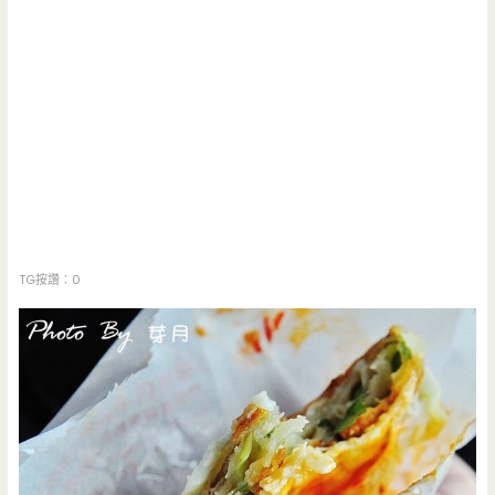
TG按讚：0