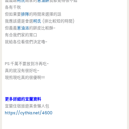
義義跟
柯氏
兩家的
蔥油餅
我都覺得很不錯
各有千秋
但如果要
排隊
的時間來選擇的話
我應該還是會選
柯氏
(排比較短的時間)
但義義
蔥油派
的餅皮比較酥~
有合我們家的胃口
就給各位看倌們決定嚕~
PS:千萬不要放到冷再吃~
真的就沒有很好吃~
現煎現吃真的很優啊!!!
更多詳細的宜蘭資料
宜蘭住宿旅遊美食懶人包
https://cythia.net/4600