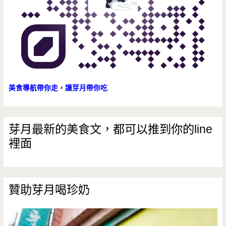
美食導航帶你走，讓芽月帶你吃
芽月最新的美食文，都可以推到你的line
裡面
贊助芽月喝珍奶