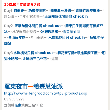
2013.10月宜蘭爆食之旅
Day1.
肉羹慶
—>
巧來美食館
—>
羅東紅豆湯圓
—>
青梅竹馬酸梅湯
—>
談公事—>年年小館晚餐—>
正華陶藝休閒民宿 check in
Day2.
正華陶藝休閒民宿 check out
—>
羅東民生商場麥芽糖紅豆
冰
—>林記鮮肉小籠包—>
冰戀飲料舖
—>
義豐
蔥油餅
–>
冬山玩皮館
—>冬山車站—>
水岸楓林民宿 check in
—>
晚餐.牛仔
驛站
Day3.
水岸楓林民宿 check out
—>
春記麥芽酥+順進蜜餞工廠
—>
明
冠小吃部
—>
金味坊三色豆花
—>返航
羅東夜市
—
義豐
蔥油派
http://www.yi-fengfood.com.tw/p3-products.asp
03 955 3223
宜蘭縣
羅東
鎮民生路98號