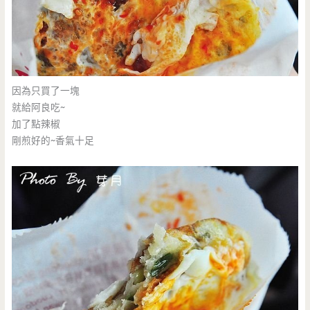
因為只買了一塊
就給阿良吃~
加了點辣椒
剛煎好的~香氣十足