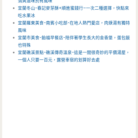
清爽滋味別有風味
宜蘭冬山-春記麥芽酥+順進蜜餞行–一次二種選擇，快點來
吃水果冰
宜蘭羅東美食-南賓小吃部-在地人熱門愛店，肉焿湯有獨特
風味
宜蘭市美食-飴福早餐店-陪伴著學生長大的金香堡，蛋包飯
也特殊
宜蘭礁溪景點-礁溪傳奇溫泉-這是一間很奇妙的平價湯屋，
一個人只要一百元，露營車宿的划算好去處