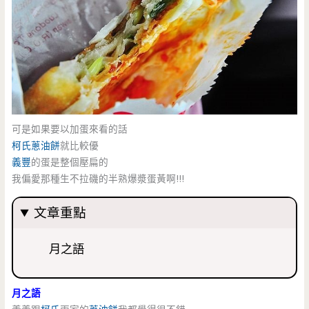
可是如果要以加蛋來看的話
柯氏
蔥油餅
就比較優
義豐
的蛋是整個壓扁的
我偏愛那種生不拉磯的半熟爆漿蛋黃啊!!!
文章重點
月之語
月之語