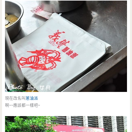
現在改名叫
蔥油派
啊~~應該都一樣吧~