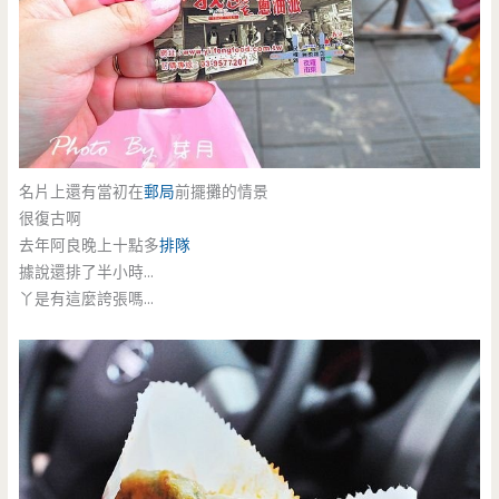
名片上還有當初在
郵局
前擺攤的情景
很復古啊
去年阿良晚上十點多
排隊
據說還排了半小時…
丫是有這麼誇張嗎…