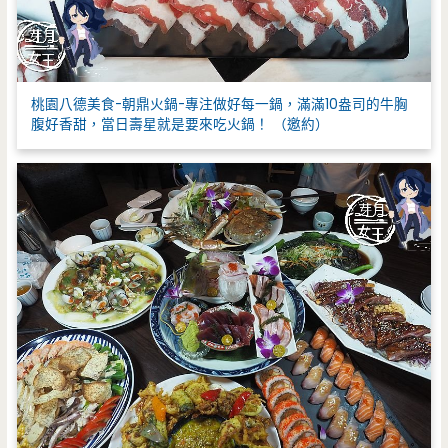
桃園八德美食-朝鼎火鍋-專注做好每一鍋，滿滿10盎司的牛胸
腹好香甜，當日壽星就是要來吃火鍋！ （邀約）