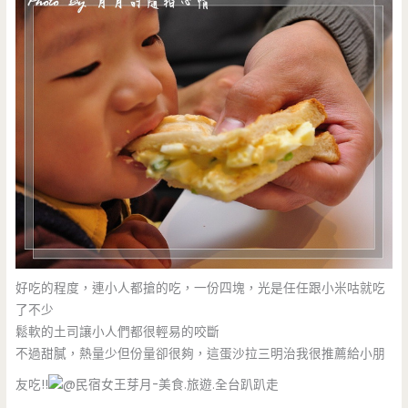
好吃的程度，連小人都搶的吃，一份四塊，光是任任跟小米咕就吃
了不少
鬆軟的土司讓小人們都很輕易的咬斷
不過甜膩，熱量少但份量卻很夠，這蛋沙拉三明治我很推薦給小朋
友吃!!