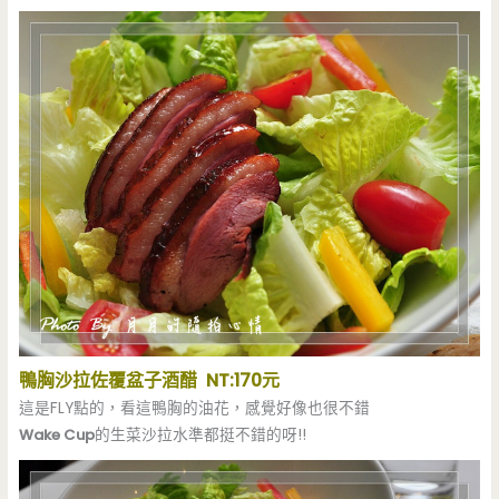
鴨胸沙拉佐覆盆子酒醋 NT:170元
這是FLY點的，看這鴨胸的油花，感覺好像也很不錯
Wake Cup
的生菜沙拉水準都挺不錯的呀!!