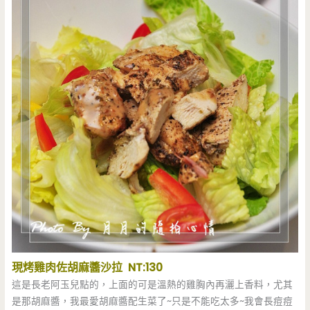
現烤雞肉佐胡麻醬沙拉 NT:130
這是長老阿玉兒點的，上面的可是溫熱的雞胸內再灑上香料，尤其
是那胡麻醬，我最愛胡麻醬配生菜了~只是不能吃太多~我會長痘痘