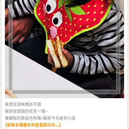
我想這滋味應該不錯
蘇菲很賞臉的吃完一塊~
後續點的飲品也有喝~蘇菲今天是乖小孩
(結果全場最吵的是我家任任….)