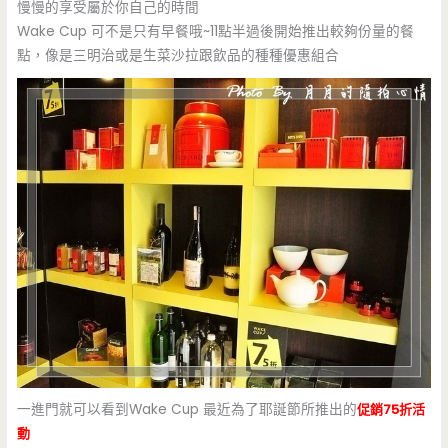
慢慢的享受屬於你自己的時間
Wake Cup 可不是只有早餐哦~11點半過後開始推出較夠份量的餐
點，像是三明治或是生菜沙拉跟飲品的種種優惠組合
一進門就可以看到Wake Cup 最近為了耶誕節所推出的
促銷75折活
動