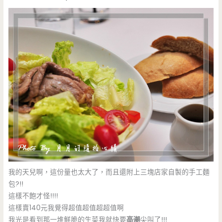
我的天兒啊，這份量也太大了，而且還附上三塊店家自製的手工麵
包?!!
這樣不飽才怪!!!!
這樣賣140元我覺得超值超值超超值啊
我光是看到那一堆鮮脆的生菜我就快要
高潮
尖叫了!!!