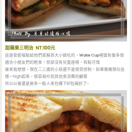
甜蘋果三明治 NT:100元
這是安妮喵點給他們家蘇菲大小姐吃的，
Wake Cup
裡面有蠻多很
適合小朋友們的輕食，但卻沒有兒童座椅，有點可惜
後來我想想，現在二三歲的小孩還不是很受控制，如果像豬頭任這
樣一high起來，很容易吵到其他來消費的顧客
所以以後還是揪多一點人來包樓下B1包廂好了~