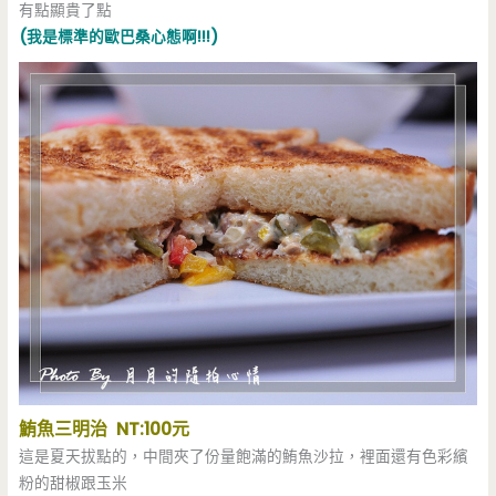
有點顯貴了點
(我是標準的歐巴桑心態啊!!!)
鮪魚三明治 NT:100元
這是夏天拔點的，中間夾了份量飽滿的鮪魚沙拉，裡面還有色彩繽
粉的甜椒跟玉米