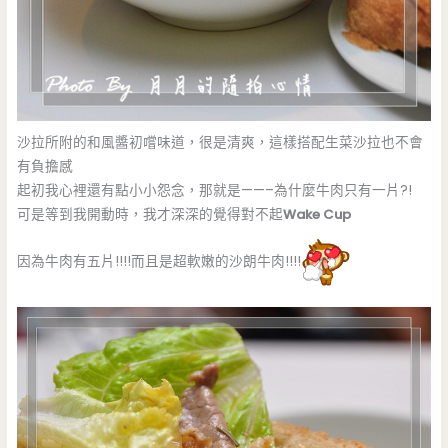
沙拉所附的和風醬初嚐味道，很是清爽，這樣搭配生菜沙拉也不會
有負擔感
起初我心裡還有點小小怨念，那就是——–為什麼牛肉只有一片?!
可是等到我開動時，我才深深的覺得對不起
Wake Cup
因為牛肉有五片!!!!而且是超軟嫩的沙朗牛肉!!!!