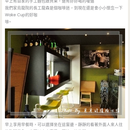
早上有自家的手工麵包跟貝果，還有好好喝的嗄逼
我們家烏龍院的長工龍森是個咖啡迷，到現在還是會小小懷念一下
Wake Cup的好咖
啡~
早上享用早餐時，可以選擇坐在這窗邊，靜靜的看著外面人來人往