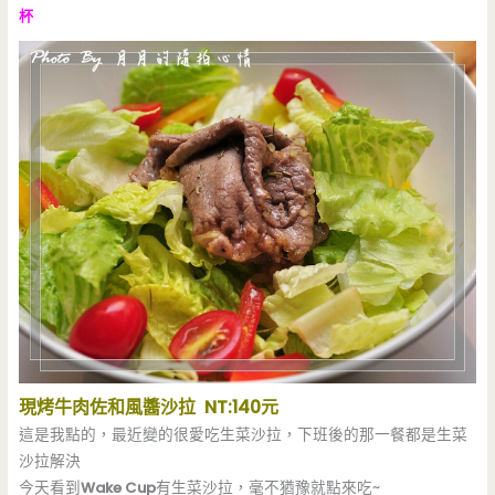
杯
現烤牛肉佐和風醬沙拉 NT:140元
這是我點的，最近變的很愛吃生菜沙拉，下班後的那一餐都是生菜
沙拉解決
今天看到
Wake Cup
有生菜沙拉，毫不猶豫就點來吃~