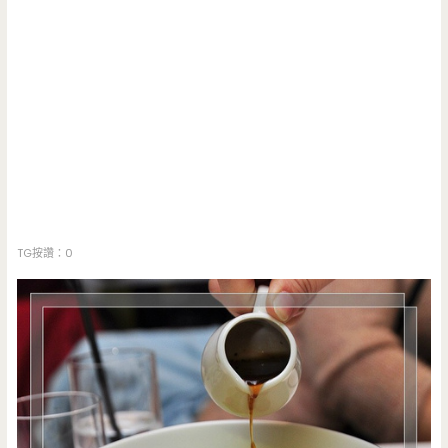
TG按讚：0