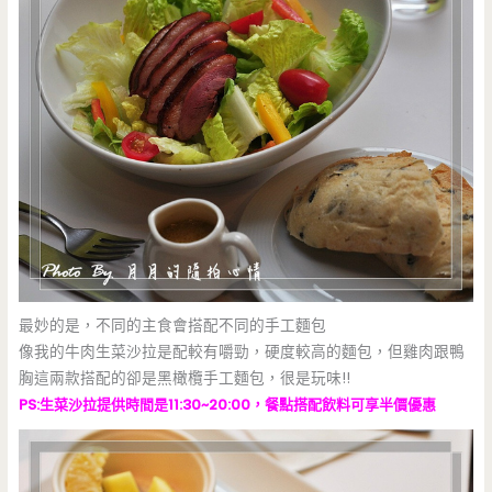
最妙的是，不同的主食會搭配不同的手工麵包
像我的牛肉生菜沙拉是配較有嚼勁，硬度較高的麵包，但雞肉跟鴨
胸這兩款搭配的卻是黑橄欖手工麵包，很是玩味!!
PS:生菜沙拉提供時間是11:30~20:00，餐點搭配飲料可享半價優惠