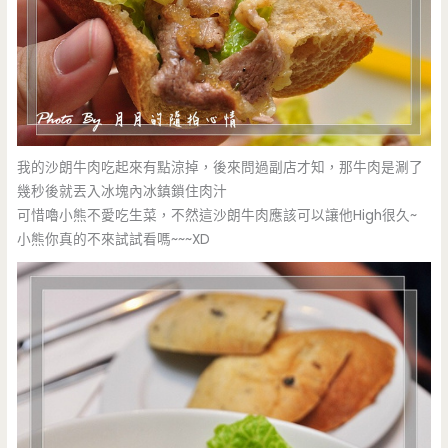
我的沙朗牛肉吃起來有點涼掉，後來問過副店才知，那牛肉是涮了
幾秒後就丟入冰塊內冰鎮鎖住肉汁
可惜嚕小熊不愛吃生菜，不然這沙朗牛肉應該可以讓他High很久~
小熊你真的不來試試看嗎~~~XD