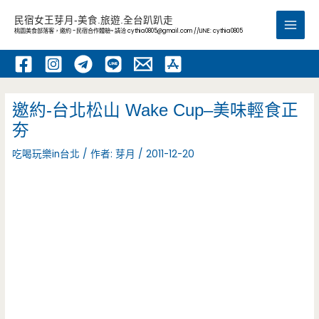
跳
民宿女王芽月-美食.旅遊.全台趴趴走
至
桃園美食部落客，邀約 -民宿合作體驗~ 請洽
cythia0805@gmail.com
//LINE: cythia0805
Main
主
要
Men
內
容
邀約-台北松山 Wake Cup–美味輕食正
夯
吃喝玩樂in台北
/ 作者:
芽月
/
2011-12-20