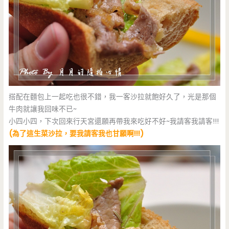
搭配在麵包上一起吃也很不錯，我一客沙拉就飽好久了，光是那個
牛肉就讓我回味不已~
小四小四，下次回來行天宮還願再帶我來吃好不好~我請客我請客!!!
(為了這生菜沙拉，要我請客我也甘願啊!!!)