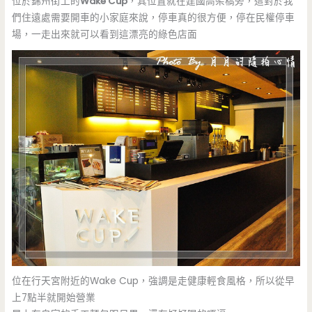
位於錦州街上的
Wake Cup
，其位置就在建國高架橋旁，這對於我
們住遠處需要開車的小家庭來說，停車真的很方便，停在民權停車
場，一走出來就可以看到這漂亮的綠色店面
位在行天宮附近的Wake Cup，強調是走健康輕食風格，所以從早
上7點半就開始營業