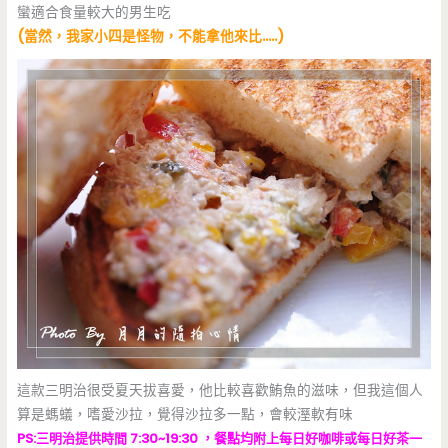
蠻適合食量較大的男生吃
(當然，我家小四是怪物，不能拿他來比…..)
這款三明治很受夏天拔喜愛，他比較喜歡鮪魚的滋味，但我這個人
算是螞蟻，嗜愛沙拉，覺得沙拉多一點，會較溼軟有味
PS:三明治提供時間 7:30~19:30 ，餐點均附上每日好咖啡或每日好茶一