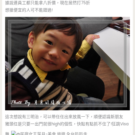
據說連員工都只能拿八折價，現在居然打75折
想搶便宜的人可不能錯過!
這次想說有三明治，可以帶任任出來放風一下，順便認識新朋友
豬頭任是只要一出門就很high的個性，快點有點抓不住了!狂跳Visa
舞..