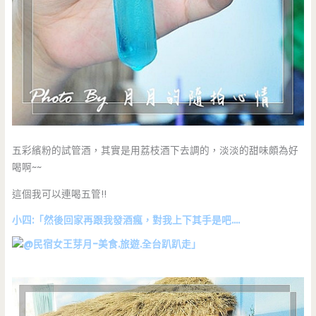
五彩繽粉的試管酒，其實是用荔枝酒下去調的，淡淡的甜味頗為好
喝啊~~
這個我可以連喝五管!!
小四:「然後回家再跟我發酒瘋，對我上下其手是吧….
」