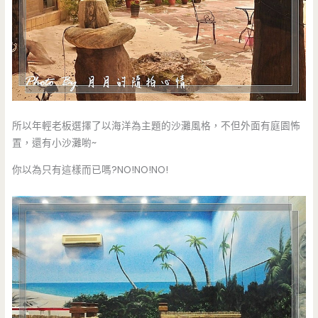
所以年輕老板選擇了以海洋為主題的沙灘風格，不但外面有庭園怖
置，還有小沙灘喲~
你以為只有這樣而已嗎?NO!NO!NO!