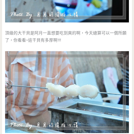
頂級的大干貝是阿月一直想要吃到爽的啊，今天總算可以一償所願
了，你看看~這干貝有多厚啊!!!