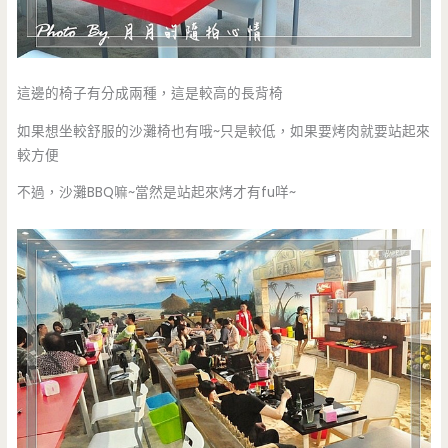
這邊的椅子有分成兩種，這是較高的長背椅
如果想坐較舒服的沙灘椅也有哦~只是較低，如果要烤肉就要站起來
較方便
不過，沙灘BBQ嘛~當然是站起來烤才有fu咩~