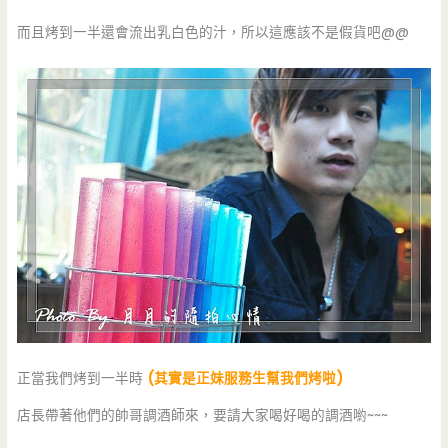
而且烤到一半還會流出乳白色的汁，所以這應該不是假貨吧@@
正當我們烤到一半時
(其實是正妹服務生幫我們烤啦)
店長帶著他們的帥哥調酒師來，要請大家喝好喝的調酒喲~~~