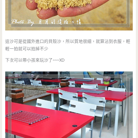
這沙可是從國外進口的貝殼沙，所以質地很細，就算沾到衣服，輕
輕一拍就可以拍掉不少
下次可以帶小孩來玩沙了~~~XD