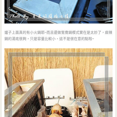
爐子上面真的有小火鍋耶~而且還做鴛鴦鍋模式實在是太妙了，麻辣
鍋的湯底很夠，只是容量比較小，這不是很在意的點啦~