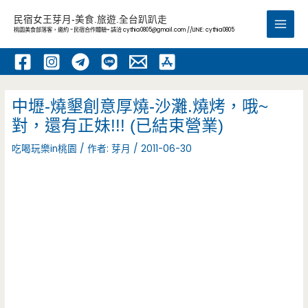
跳
民宿女王芽月-美食.旅遊.全台趴趴走
至
桃園美食部落客，邀約 -民宿合作體驗~ 請洽
cythia0805@gmail.com
//LINE: cythia0805
Main
主
要
Men
內
容
中壢-燒墾創意厚燒-沙灘.燒烤，哦~
對，還有正妹!!! (已結束營業)
吃喝玩樂in桃園
/ 作者:
芽月
/
2011-06-30