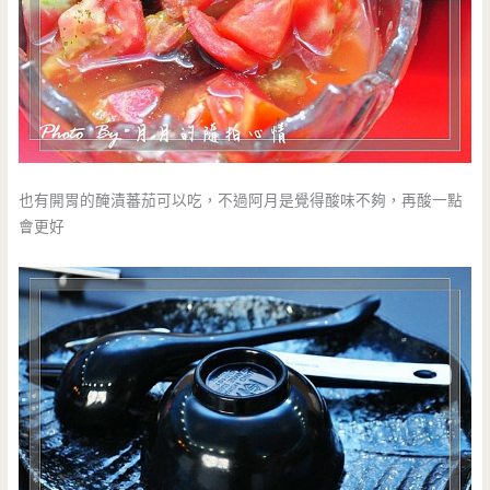
也有開胃的醃漬蕃茄可以吃，不過阿月是覺得酸味不夠，再酸一點
會更好