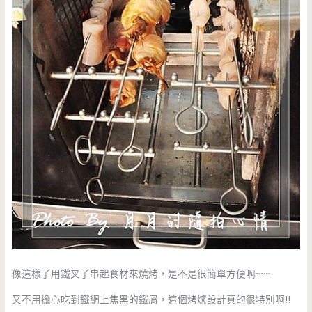
像這樣子用鐵叉子串起食材來燒烤，是不是很簡單方便啊~~~
又不用擔心吃到鐵網上焦黑的鐵屑，這個烤爐設計真的很特別啊!!