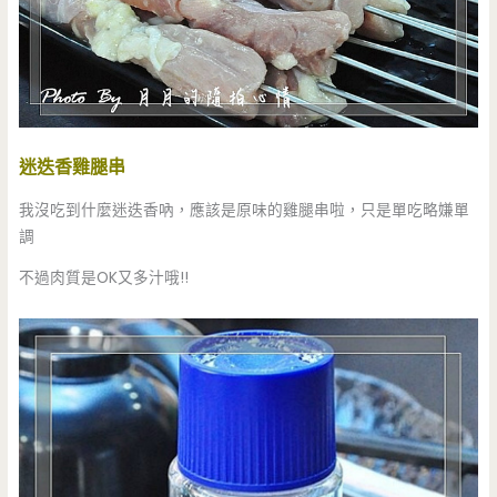
迷迭香雞腿串
我沒吃到什麼迷迭香吶，應該是原味的雞腿串啦，只是單吃略嫌單
調
不過肉質是OK又多汁哦!!