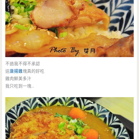
不過我不得不承認
這
唐揚雞
塊真的好吃
雞肉鮮美多汁
我只吃到一塊…