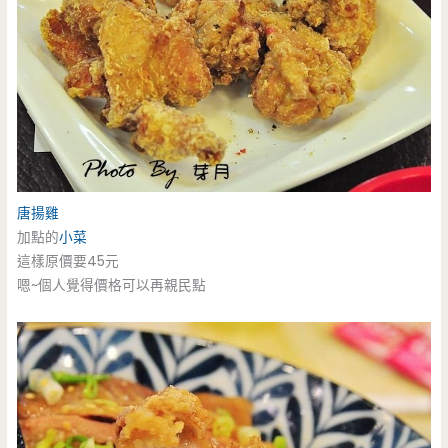
唐揚雞
加點的
小菜
這樣原價要45元
嗯~個人覺得價格可以再親民點