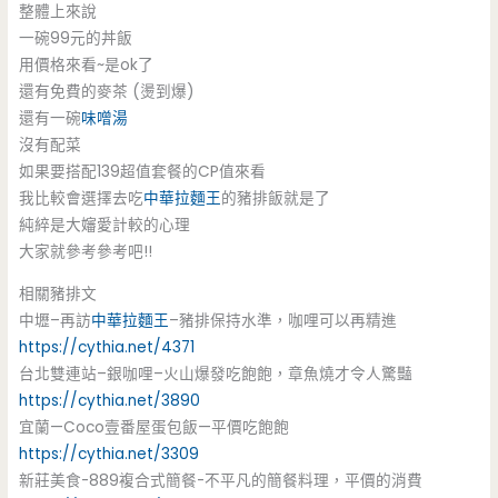
整體上來說
一碗99元的丼飯
用價格來看~是ok了
還有免費的麥茶 (燙到爆)
還有一碗
味噌湯
沒有配菜
如果要搭配139超值套餐的CP值來看
我比較會選擇去吃
中華拉麵王
的豬排飯就是了
純綷是大嬸愛計較的心理
大家就參考參考吧!!
相關豬排文
中壢–再訪
中華拉麵王
–豬排保持水準，咖哩可以再精進
https://cythia.net/4371
台北雙連站–銀咖哩–火山爆發吃飽飽，章魚燒才令人驚豔
https://cythia.net/3890
宜蘭—Coco壹番屋蛋包飯—平價吃飽飽
https://cythia.net/3309
新莊美食-889複合式簡餐-不平凡的簡餐料理，平價的消費