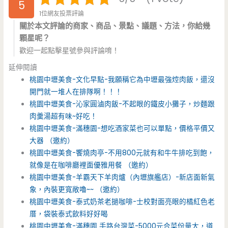
5
1位網友投票評論
關於本文評論的商家、商品、景點、議題、方法，你給幾
顆星呢？
歡迎一起點擊星號參與評論唷！
延伸閱讀
桃園中壢美食-文化早點-我願稱它為中壢最強焢肉飯，還沒
開門就一堆人在排隊啊！！！
桃園中壢美食-沁家圓滷肉飯-不起眼的鐵皮小攤子，炒麵跟
肉羹湯超有味~好吃！
桃園中壢美食-滿穗園-想吃酒家菜也可以單點，價格平價又
大器 （邀約）
桃園中壢美食-饗燒肉亭-不用800元就有和牛牛排吃到飽，
就像是在咖啡廳裡面優雅用餐 （邀約）
桃園中壢美食-羊霸天下羊肉爐（內壢旗艦店）-新店面新氣
象，內裝更寬敞嚕~~ （邀約）
桃園中壢美食-泰式奶茶老撾咖啡-士校對面亮眼的橘紅色老
厝，袋裝泰式飲料好好喝
桃園中壢美食-滿穗園 手路台灣菜-5000元合菜份量大，道