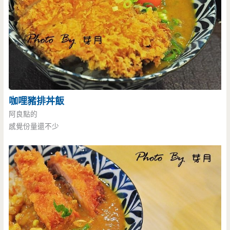
咖哩豬排丼飯
阿良點的
感覺份量還不少