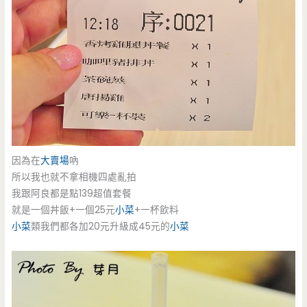
因為在
大賣場
吶
所以我也就不拿相機四處亂拍
我跟阿良都是點139超值套餐
就是一個丼飯+一個25元
小菜
+一杯飲料
小菜
類我們都各加20元升級成45元的
小菜