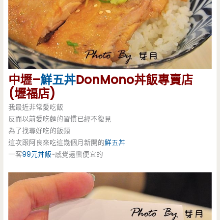
中壢–
鮮五丼
DonMono丼飯專賣店
(壢福店)
我最近非常愛吃飯
反而以前愛吃麵的習慣已經不復見
為了找尋好吃的飯類
這次跟阿良來吃這幾個月新開的
鮮五丼
一客
99元丼飯
~感覺還蠻便宜的