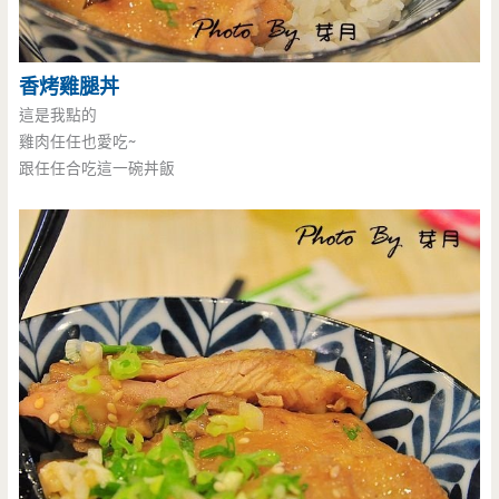
香烤雞腿丼
這是我點的
雞肉任任也愛吃~
跟任任合吃這一碗丼飯