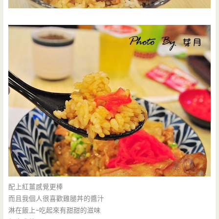
配上紅薑感覺更棒
而且我個人很喜歡雞腿丼的醬汁
淋在飯上~吃起來有甜甜的滋味