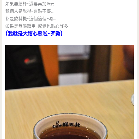
如果要續杯~還要再加15元
我個人是覺得~有點不優…
都是飲料機~這個這個~嗯…
如果是無限取用~感覺也貼心許多
(我就是大嬸心態啦~歹勢)