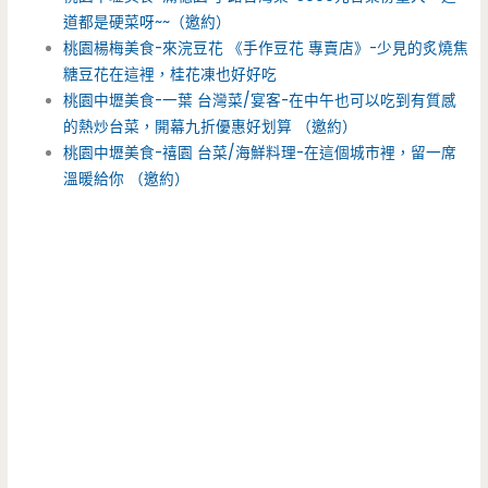
道都是硬菜呀~~（邀約）
桃園楊梅美食-來浣豆花 《手作豆花 專賣店》-少見的炙燒焦
糖豆花在這裡，桂花凍也好好吃
桃園中壢美食-一葉 台灣菜/宴客-在中午也可以吃到有質感
的熱炒台菜，開幕九折優惠好划算 （邀約）
桃園中壢美食-禧園 台菜/海鮮料理-在這個城市裡，留一席
溫暖給你 （邀約）