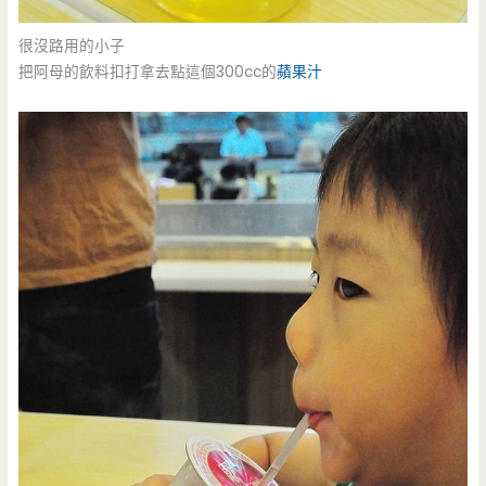
很沒路用的小子
把阿母的飲料扣打拿去點這個300cc的
蘋果汁