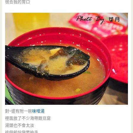
很合我的胃口
對~還有附一碗
味噌湯
裡面放了不少海帶跟豆腐
湯頭也不會太淡
這個部份我要拍手