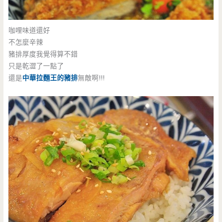
咖哩味道還好
不怎麼辛辣
豬排厚度我覺得算不錯
只是乾澀了一點了
還是
中華拉麵王的豬排
無敵啊!!!