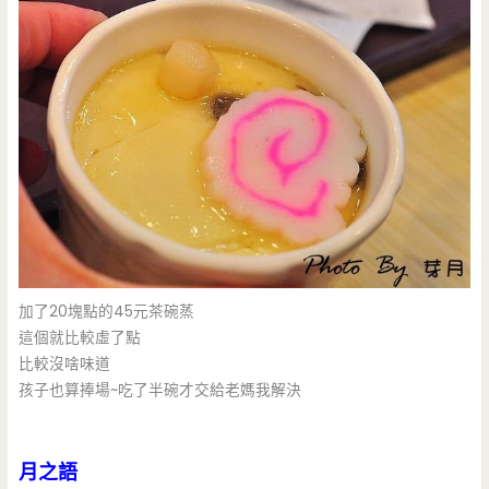
加了20塊點的45元茶碗蒸
這個就比較虛了點
比較沒啥味道
孩子也算捧場~吃了半碗才交給老媽我解決
月之語