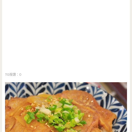
TG按讚：0