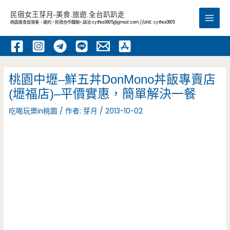
跳
民宿女王芽月-美食.旅遊.全台趴趴走
至
桃園美食部落客，邀約 -民宿合作體驗~ 請洽
cythia0805@gmail.com
//LINE: cythia0805
Main
主
要
Men
內
容
桃園中壢–鮮五丼DonMono丼飯專賣店
(壢福店)–平價實惠，簡單解決一餐
吃喝玩樂in桃園
/ 作者:
芽月
/
2013-10-02