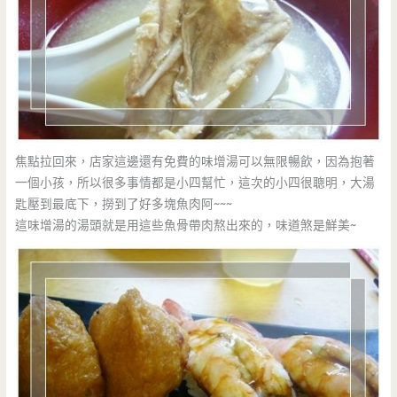
焦點拉回來，店家這邊還有免費的味增湯可以無限暢飲，因為抱著
一個小孩，所以很多事情都是小四幫忙，這次的小四很聰明，大湯
匙壓到最底下，撈到了好多塊魚肉阿~~~
這味增湯的湯頭就是用這些魚骨帶肉熬出來的，味道煞是鮮美~