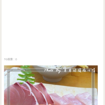
TG按讚：0