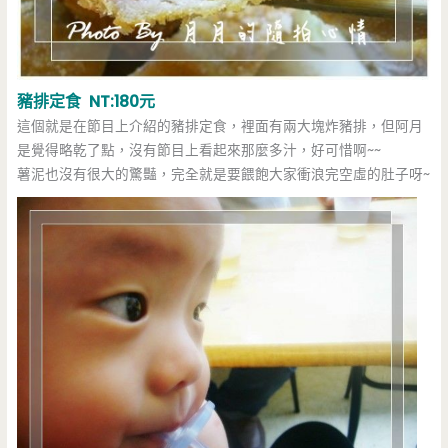
豬排定食 NT:180元
這個就是在節目上介紹的豬排定食，裡面有兩大塊炸豬排，但阿月
是覺得略乾了點，沒有節目上看起來那麼多汁，好可惜啊~~
薯泥也沒有很大的驚豔，完全就是要餵飽大家衝浪完空虛的肚子呀~