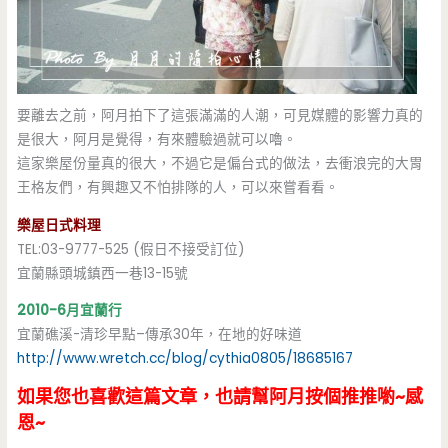
要離去之前，阿月拍下了這張滿滿的人潮，可見媒體的影響力真的
是很大，阿月是覺得，有來體驗過就可以嚕。
這家樂屋份量真的很大，不過它是偏台式的做法，去衝浪完的大胃
王格友們，有興趣又不怕排隊的人，可以來嘗看看。
樂屋日式料理
TEL:03-9777-525 (假日不接受訂位)
宜蘭縣頭城鎮西一巷13-15號
2010-6月宜蘭行
宜蘭礁溪-清珍早點–傳承30年，在地的好味道
http://www.wretch.cc/blog/cythia0805/18685167
如果您也喜歡這篇文章，也請幫阿月按個推推喲~感
恩~