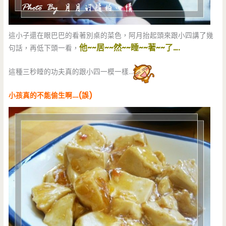
這小子還在眼巴巴的看著別桌的菜色，阿月抬起頭來跟小四講了幾
他~~居~~然~~睡~~著~~了….
句話，再低下頭一看，
這種三秒睡的功夫真的跟小四一模一樣…
小孩真的不能偷生啊….(誤)