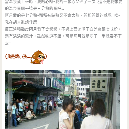
當溫泉蛋上來時，我的心呀~我的一顆心又碎了一次…這不是我想要
的溫泉蛋啊~~這是三分熟的蛋吧…
阿月愛的是七分熟~那種有點熟又不會太熟，若即若離的感覺…唉~
我在胡言亂語什麼
反正這種熟度阿月看了會驚驚，不過上面灑滿了白芝麻跟七味粉，
還有淡淡的醬汁，雖然味道不錯，可是阿月就是吃了一半就吞不下
去~
(我是壞小孩….
)