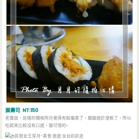
握壽司 NT:150
老實說，這樣的價格阿月覺得有點偏貴了，醋飯過於溼軟了，所以
吃起來比較沒有口感，蠻可惜的~