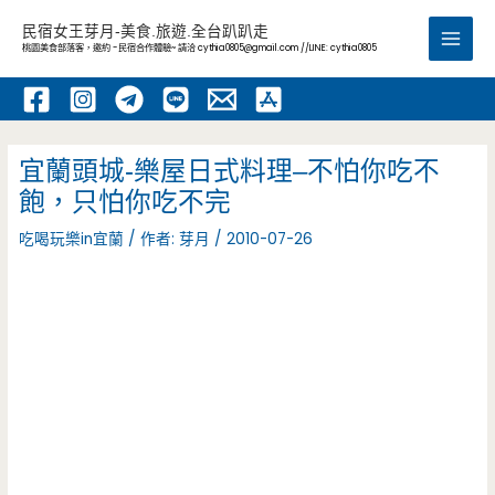
跳
民宿女王芽月-美食.旅遊.全台趴趴走
至
桃園美食部落客，邀約 -民宿合作體驗~ 請洽
cythia0805@gmail.com
//LINE: cythia0805
Main
主
要
Men
內
容
宜蘭頭城-樂屋日式料理–不怕你吃不
飽，只怕你吃不完
吃喝玩樂in宜蘭
/ 作者:
芽月
/
2010-07-26