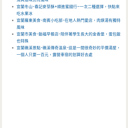
宜蘭冬山-春記麥芽酥+順進蜜餞行–一次二種選擇，快點來
吃水果冰
宜蘭羅東美食-南賓小吃部-在地人熱門愛店，肉焿湯有獨特
風味
宜蘭市美食-飴福早餐店-陪伴著學生長大的金香堡，蛋包飯
也特殊
宜蘭礁溪景點-礁溪傳奇溫泉-這是一間很奇妙的平價湯屋，
一個人只要一百元，露營車宿的划算好去處