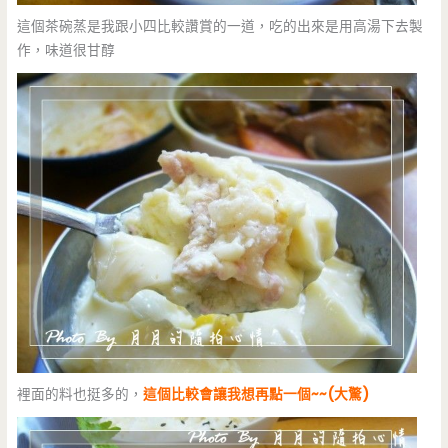
這個茶碗蒸是我跟小四比較讚賞的一道，吃的出來是用高湯下去製
作，味道很甘醇
裡面的料也挺多的，
這個比較會讓我想再點一個~~(大驚)