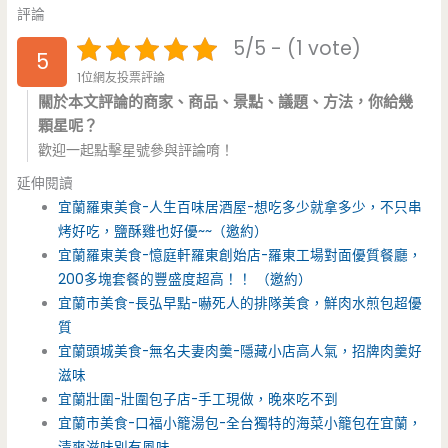
評論
5/5 - (1 vote)
5
1位網友投票評論
關於本文評論的商家、商品、景點、議題、方法，你給幾
顆星呢？
歡迎一起點擊星號參與評論唷！
延伸閱讀
宜蘭羅東美食-人生百味居酒屋-想吃多少就拿多少，不只串
烤好吃，鹽酥雞也好優~~（邀約）
宜蘭羅東美食-憶庭軒羅東創始店-羅東工場對面優質餐廳，
200多塊套餐的豐盛度超高！！ （邀約）
宜蘭市美食-長弘早點-嚇死人的排隊美食，鮮肉水煎包超優
質
宜蘭頭城美食-無名夫妻肉羹-隱藏小店高人氣，招牌肉羹好
滋味
宜蘭壯圍-壯圍包子店-手工現做，晚來吃不到
宜蘭市美食-口福小籠湯包-全台獨特的海菜小籠包在宜蘭，
清爽滋味別有風味