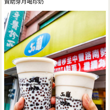
贊助芽月喝珍奶