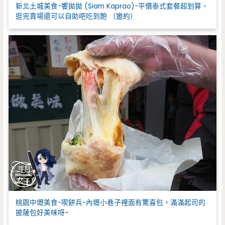
新北土城美食-饗拋拋 (Siam Kaprao)-平價泰式套餐超划算，
逛完賣場還可以自助吧吃到飽 （邀約）
桃園中壢美食-喫餅兵-內壢小巷子裡面有驚喜包，滿滿起司的
披薩包好美味呀~