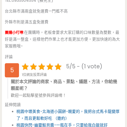
TEL:0935504554 (蘇先生)
台北縣市滿兩盒就免運費—門檻不高
外縣市則是滿五盒免運費
團購小叮嚀
:在團購時，老板會要求大家訂購的口味數量為雙數，最
好是滿一整盒，這樣他們作業上也才能更加方便，更加快速的為大
家服務哦~
評論
5/5 - (1 vote)
5
1位網友投票評論
關於本文評論的商家、商品、景點、議題、方法，你給幾
顆星呢？
歡迎一起點擊星號參與評論唷！
延伸閱讀
桃園中壢美食-北海道小圓餅-親愛的，我把台式馬卡龍變厚
了，而且更鬆軟好吃 （邀約）
桃園快閃-幽靈鮭貝醬-一瓶在手，只要給我白飯就好