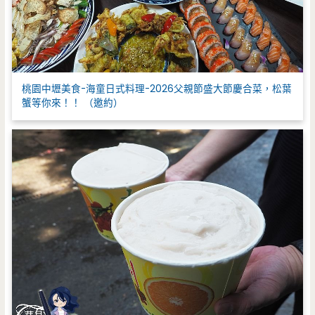
桃園中壢美食-海童日式料理-2026父親節盛大節慶合菜，松葉
蟹等你來！！ （邀約）