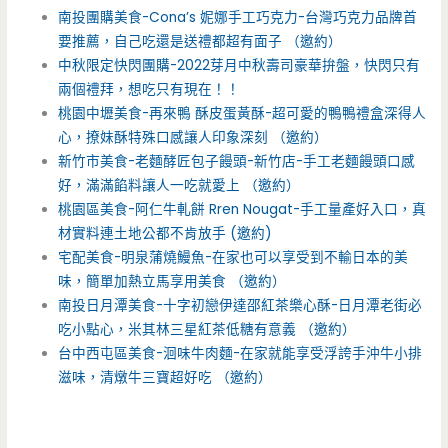
南投團購美食-Cona’s 妮娜手工巧克力-台灣巧克力品牌首
要推薦，自己吃還是送禮都超有面子 （邀約）
中秋限定快閃團購-2022芽月中秋壽司豪華拚盤，快閃只有
兩個禮拜，想吃只有現在！！
桃園中壢美食-再來鴨 酥皮蛋黃酥-超可愛的鴨鴨禮盒深得人
心，撩妹酥特殊口感讓人印象深刻 （邀約）
新竹市美食-老麵酵匠包子饅頭-新竹店-手工老麵饅頭口感
好，滿滿餡料讓人一吃就愛上 （邀約）
桃園區美食-阿仁牛軋餅 Rren Nougat-手工量產好入口，真
材實料連土地公都不肯放手 (邀約)
宅配美食-明泉蒲燒鰻魚-在家也可以享受到不輸日本的美
味，簡單加熱立馬享用美食 （邀約）
南投日月潭美食-十字初戀伊達邵紅茶樂心酥-日月潭老街必
吃小點心，米其林三星紅茶低糖有意義 （邀約）
台中西屯區美食-洄味牛肉麵-在家就能享受浮誇手沖牛小排
滋味，清燉牛三寶超好吃 （邀約）