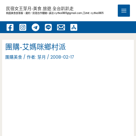
跳
民宿女王芽月-美食.旅遊.全台趴趴走
至
桃園美食部落客，邀約 -民宿合作體驗~ 請洽
cythia0805@gmail.com
//LINE: cythia0805
Main
主
要
Men
內
容
團購-艾媽咪鄉村派
團購美食
/ 作者:
芽月
/
2008-02-17