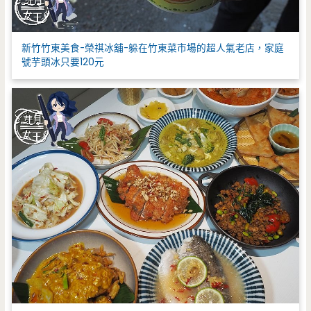
新竹竹東美食-榮祺冰舖-躲在竹東菜市場的超人氣老店，家庭
號芋頭冰只要120元