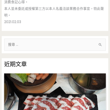
消費食記心得。
本人並未委託或授權第三方以本人名義洽談業務合作事宜，特此聲
明。
2021.02.03
搜
尋
關
鍵
近期文章
字
: