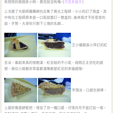
有短短的兩個多小時，賣完就沒有嚕~(
可見多搶手
)
上次跟了大廚師團購網也召集了黃光工程師，小小的訂了兩盒，其
中有位工程師原本是一口氣就要訂一整盒的…後來我才不好意思的
說，歹勢，大哥你只剩下三塊的名額….
王小儀跟吳小萍訂的紅
豆派，看起來真的很飽滿，紅豆給的不小氣，詢問正主兒吃的感
想，兩位小姐都非常喜歡滿嘴都是紅豆的幸福感哦~
芋頭派，口感也很棒，
上面好像是餅乾吧，增加了另一種口感，可惜月月不是訂這一塊，