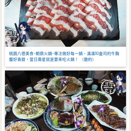
桃園八德美食-朝鼎火鍋-專注做好每一鍋，滿滿10盎司的牛胸
腹好香甜，當日壽星就是要來吃火鍋！ （邀約）