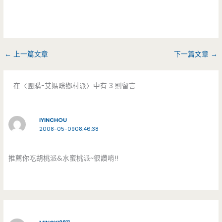
←
上一篇文章
下一篇文章
→
在〈團購-艾媽咪鄉村派〉中有 3 則留言
IYINCHOU
2008-05-0908:46:38
推薦你吃胡桃派&水蜜桃派~很讚唷!!