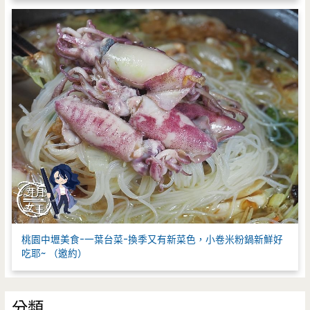
桃園中壢美食-一葉台菜-換季又有新菜色，小卷米粉鍋新鮮好
吃耶~ （邀約）
分類