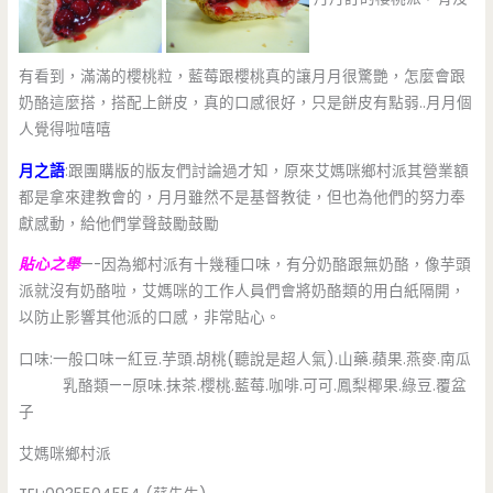
有看到，滿滿的櫻桃粒，藍莓跟櫻桃真的讓月月很驚艷，怎麼會跟
奶酪這麼搭，搭配上餅皮，真的口感很好，只是餅皮有點弱..月月個
人覺得啦嘻嘻
月之語
:跟團購版的版友們討論過才知，原來艾媽咪鄉村派其營業額
都是拿來建教會的，月月雖然不是基督教徒，但也為他們的努力奉
獻感動，給他們掌聲鼓勵鼓勵
貼心之舉
—-因為鄉村派有十幾種口味，有分奶酪跟無奶酪，像芋頭
派就沒有奶酪啦，艾媽咪的工作人員們會將奶酪類的用白紙隔開，
以防止影響其他派的口感，非常貼心。
口味:一般口味—紅豆.芋頭.胡桃(聽說是超人氣).山藥.蘋果.燕麥.南瓜
乳酪類—–原味.抹茶.櫻桃.藍莓.咖啡.可可.鳳梨椰果.綠豆.覆盆
子
艾媽咪鄉村派