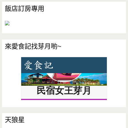
飯店訂房專用
來愛食記找芽月喲~
天狼星