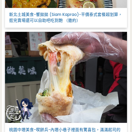
新北土城美食-饗拋拋 (Siam Kaprao)-平價泰式套餐超划算，
逛完賣場還可以自助吧吃到飽 （邀約）
桃園中壢美食-喫餅兵-內壢小巷子裡面有驚喜包，滿滿起司的