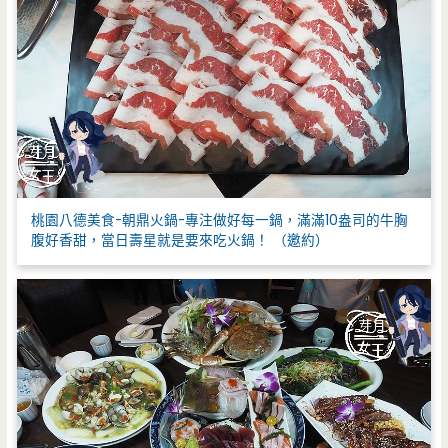
桃園八德美食-朝鼎火鍋-專注做好每一鍋，滿滿10盎司的牛胸
腹好香甜，當日壽星就是要來吃火鍋！ （邀約）