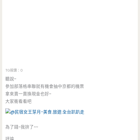
TG按讚：0
聽說~
參加部落格串聯就有機會抽中京都的機票
拿來賣一賣換現金也好~
大家衝看看吧
為了錢~我拚了~~
評論