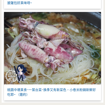
披薩包好美味呀~
桃園中壢美食-一葉台菜-換季又有新菜色，小卷米粉鍋新鮮好
吃耶~ （邀約）