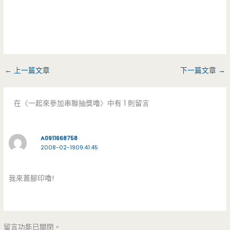
←
上一篇文章
下一篇文章
→
在〈一起來參加串聯抽獎嚕〉中有 1 則留言
A0911668758
2008-02-1909:41:45
我來蓋腳印嚕!
留言功能已關閉。