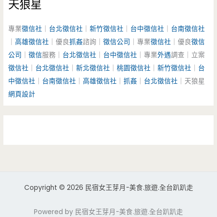
天狼星
專業
徵信社
｜
台北徵信社
｜
新竹徵信社
｜
台中徵信社
｜
台南徵信社
｜
高雄徵信社
｜優良
抓姦
諮詢｜
徵信公司
｜專業
徵信社
｜優良
徵信
公司
｜
徵信
服務｜
台北徵信社
｜
台中徵信社
｜專業
外遇
調查｜立案
徵信社
｜
台北徵信社
｜
新北徵信社
｜
桃園徵信社
｜
新竹徵信社
｜
台
中徵信社
｜
台南徵信社
｜
高雄徵信社
｜
抓姦
｜
台北徵信社
｜天狼星
網頁設計
Copyright © 2026 民宿女王芽月-美食.旅遊.全台趴趴走
Powered by 民宿女王芽月-美食.旅遊.全台趴趴走