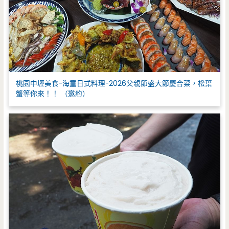
桃園中壢美食-海童日式料理-2026父親節盛大節慶合菜，松葉
蟹等你來！！ （邀約）