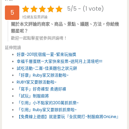
5/5 - (1 vote)
5
1位網友投票評論
關於本文評論的商家、商品、景點、議題、方法，你給幾
顆星呢？
歡迎一起點擊星號參與評論唷！
延伸閱讀
好康-2011民宿瘋一夏-緊來玩抽獎
幸福千層蛋糕—大家快來投票~送阿月上清境吧!!!
試吃活動-二崙-佳美麵包之狀元餅
「好康」Ruby家又辦活動啦~
RUBY家又要辦活動啦~
「寫手」好奇褲型 柔適好褲
「試玩」制服麻將
「引用」小不點家的200萬抓抓樂~
「引用」Ruby家又要辦抓抓樂啦~
【免費線上遊戲】就是要玩『全民開打-制服麻將OnLine』