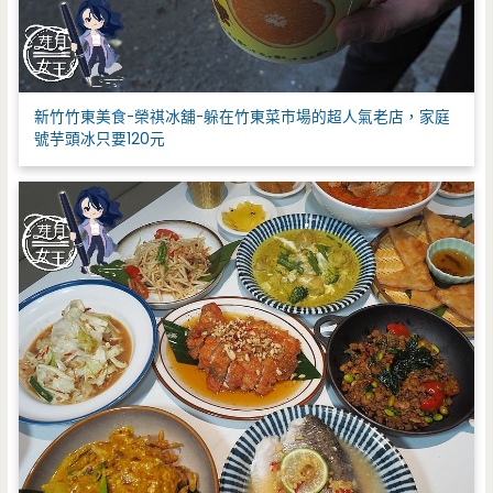
新竹竹東美食-榮祺冰舖-躲在竹東菜市場的超人氣老店，家庭
號芋頭冰只要120元