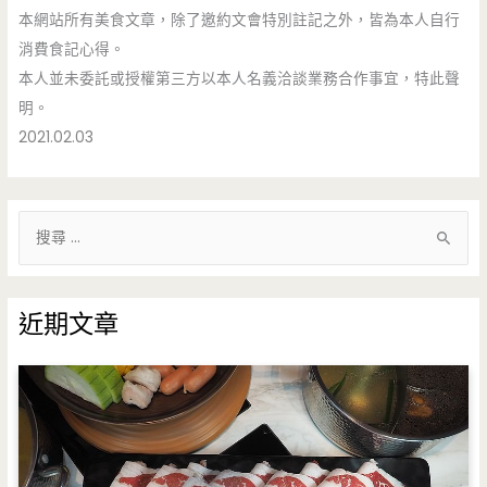
本網站所有美食文章，除了邀約文會特別註記之外，皆為本人自行
消費食記心得。
本人並未委託或授權第三方以本人名義洽談業務合作事宜，特此聲
明。
2021.02.03
搜
尋
關
鍵
近期文章
字
: