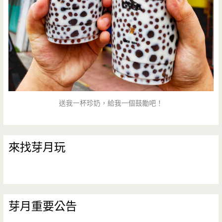
送我一杯珍奶，給我一個鼓勵吧！
來找芽月玩
芽月重要公告