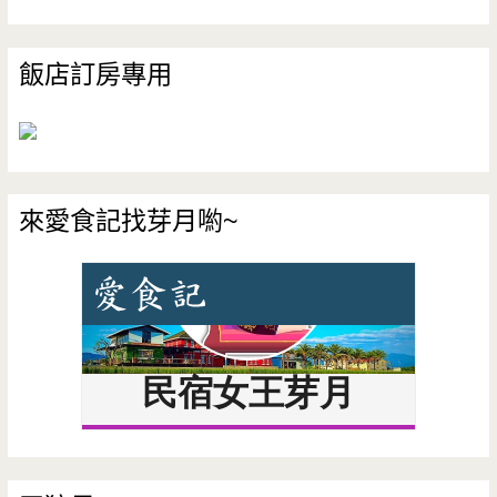
飯店訂房專用
來愛食記找芽月喲~