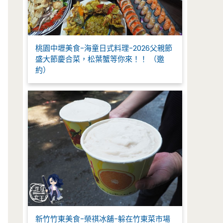
桃園中壢美食-海童日式料理-2026父親節
盛大節慶合菜，松葉蟹等你來！！ （邀
約）
新竹竹東美食-榮祺冰舖-躲在竹東菜市場