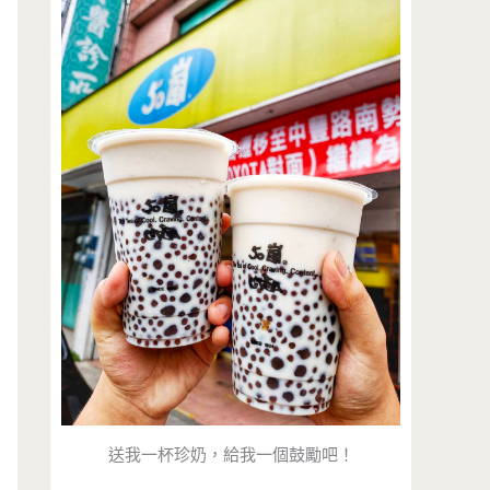
送我一杯珍奶，給我一個鼓勵吧！