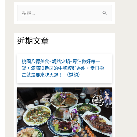
搜
尋
關
鍵
近期文章
字
:
桃園八德美食-朝鼎火鍋-專注做好每一
鍋，滿滿10盎司的牛胸腹好香甜，當日壽
星就是要來吃火鍋！ （邀約）