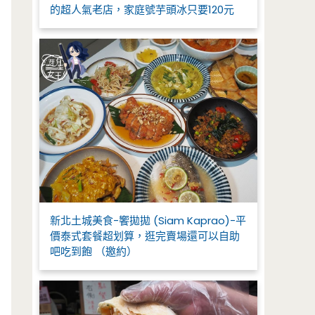
的超人氣老店，家庭號芋頭冰只要120元
新北土城美食-饗拋拋 (Siam Kaprao)-平
價泰式套餐超划算，逛完賣場還可以自助
吧吃到飽 （邀約）