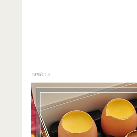
TG按讚：0