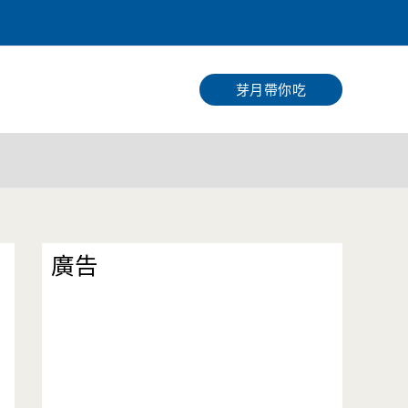
搜
尋
芽月帶你吃
廣告