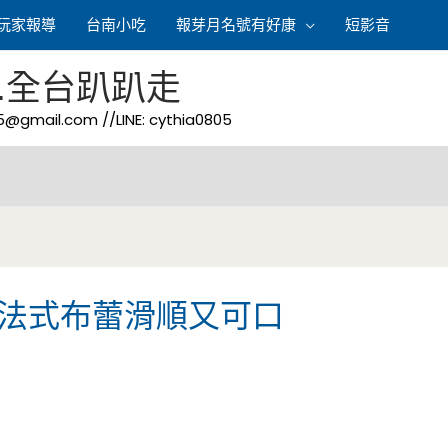
玩家報導
台南小吃
報芽月名號有好康
短影音
.全台趴趴走
05@gmail.com
//LINE: cythia0805
-法式布蕾滑順又可口