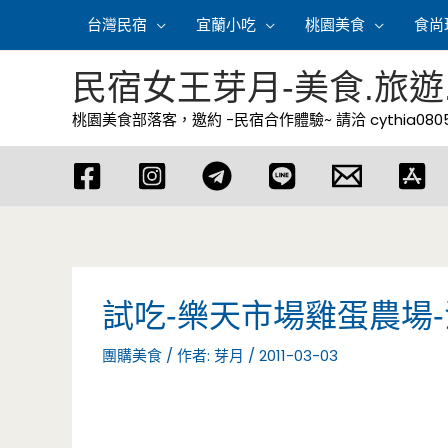
跳
台灣民宿
宜蘭小吃
桃園美食
食尚
至
主
民宿女王芽月-美食.旅遊
要
桃園美食部落客，邀約 -民宿合作體驗~ 請洽
cythia08
內
容
試吃-樂天市場雞蛋農場
團購美食
/ 作者:
芽月
/
2011-03-03