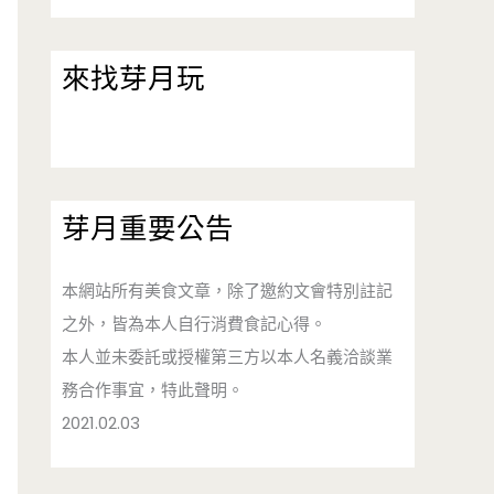
來找芽月玩
芽月重要公告
本網站所有美食文章，除了邀約文會特別註記
之外，皆為本人自行消費食記心得。
本人並未委託或授權第三方以本人名義洽談業
務合作事宜，特此聲明。
2021.02.03