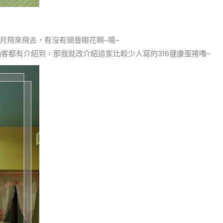
月飛來飛去，有沒有頭昏眼花啊~嘻~
g客都有介紹到，那我就改介紹這家比較少人寫的316健康蛋捲嚕~