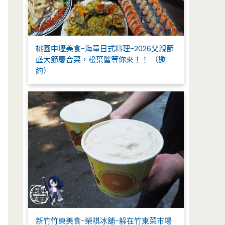
桃園中壢美食-海童日式料理-2026父親節
盛大節慶合菜，松葉蟹等你來！！ （邀
約）
新竹竹東美食-榮祺冰舖-躲在竹東菜市場