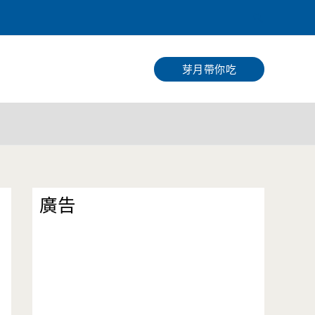
搜
尋
芽月帶你吃
廣告