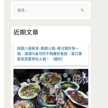
搜
尋
關
鍵
近期文章
字
:
桃園八德美食-朝鼎火鍋-專注做好每一
鍋，滿滿10盎司的牛胸腹好香甜，當日壽
星就是要來吃火鍋！ （邀約）