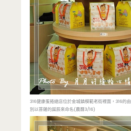
316健康蛋捲總店位於金城鎮模範老街裡面，316
別以菩薩的誕辰來命名(農曆3/16)