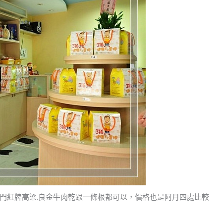
門紅牌高梁.良金牛肉乾跟一條根都可以，價格也是阿月四處比較