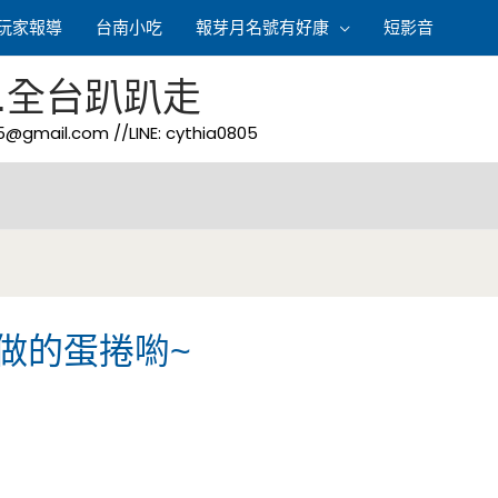
玩家報導
台南小吃
報芽月名號有好康
短影音
.全台趴趴走
05@gmail.com
//LINE: cythia0805
梁做的蛋捲喲~