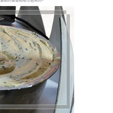
濃郁的蛋香給吸引過來的~