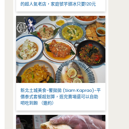
的超人氣老店，家庭號芋頭冰只要120元
新北土城美食-饗拋拋 (Siam Kaprao)-平
價泰式套餐超划算，逛完賣場還可以自助
吧吃到飽 （邀約）