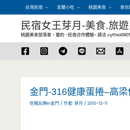
跳
台灣民宿
宜蘭小吃
桃園美食
食尚
至
主
民宿女王芽月-美食.旅遊
要
桃園美食部落客，邀約 -民宿合作體驗~ 請洽
cythia08
內
容
金門-316健康蛋捲–高
吃喝玩樂in金門
/ 作者:
芽月
/
2010-12-11