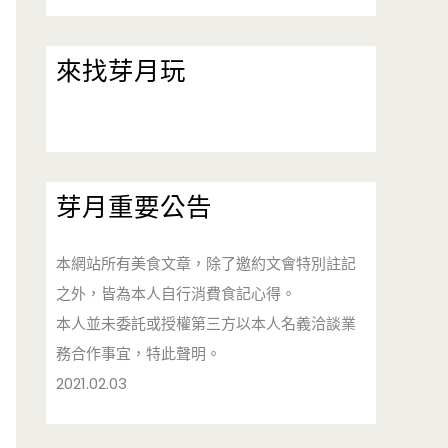
來找芽月玩
芽月重要公告
本網站所有美食文章，除了邀約文會特別註記
之外，皆為本人自行消費食記心得。
本人並未委託或授權第三方以本人名義洽談業
務合作事宜，特此聲明。
2021.02.03