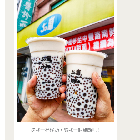
送我一杯珍奶，給我一個鼓勵吧！