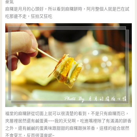
豪氣
麻糬是月月的心頭好，所以看到麻糬餅時，阿月整個人就是巴在試
吃那邊不走，狂拍又狂吃
福堂的麻糬餅從切面上就可以很清楚的看到，不是只有麻糬而已，
夾層裡居然還有鹹蛋黃~~~我的天兒啊，吃進嘴裡除了有滿滿的餅香
之外，還有鹹鹹的蛋黃味跟甜甜的麻糬跟抹茶香，這樣的組合居然
不會突兀，反而很清爽呢~