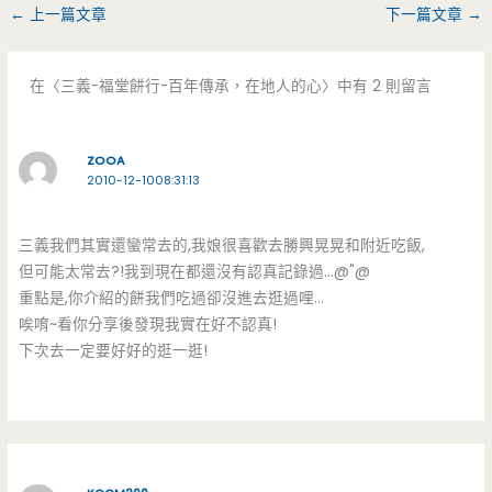
←
上一篇文章
下一篇文章
→
在〈三義-福堂餅行-百年傳承，在地人的心〉中有 2 則留言
ZOOA
2010-12-1008:31:13
三義我們其實還蠻常去的,我娘很喜歡去勝興晃晃和附近吃飯,
但可能太常去?!我到現在都還沒有認真記錄過…@"@
重點是,你介紹的餅我們吃過卻沒進去逛過哩…
唉唷~看你分享後發現我實在好不認真!
下次去一定要好好的逛一逛!