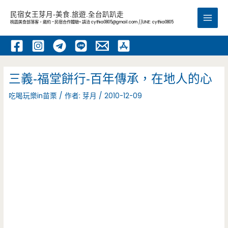
跳
民宿女王芽月-美食.旅遊.全台趴趴走
至
桃園美食部落客，邀約 -民宿合作體驗~ 請洽
cythia0805@gmail.com
//LINE: cythia0805
Main
主
要
Men
內
容
三義-福堂餅行-百年傳承，在地人的心
吃喝玩樂in苗栗
/ 作者:
芽月
/
2010-12-09