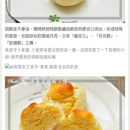
因餅皮不摻油，燒烤烘焙時餅餡總由餅皮的密合口流出，形成特殊
的造型，也因狀似奶頭或月亮，又有「綠豆凸」、「月光餅」、
「奶頭餅」之稱。
真是令人害羞~人家原本還沒想到這一層，沒想到查了一下官網的介
紹~居然還有奶頭餅這個名稱