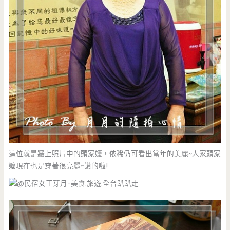
這位就是牆上照片中的頭家嬤，依稀仍可看出當年的美麗~人家頭家
嬤現在也是穿著很亮麗~讚的啦!