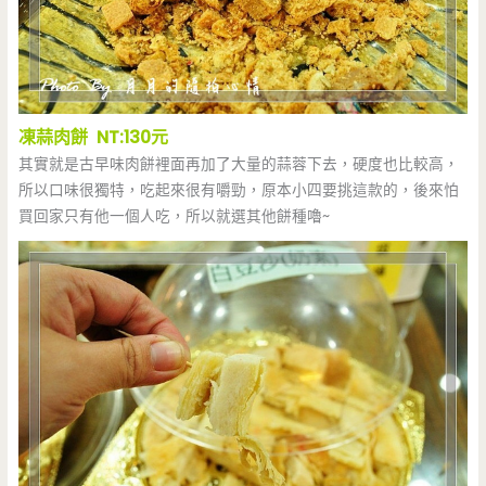
凍蒜肉餅 NT:130元
其實就是古早味肉餅裡面再加了大量的蒜蓉下去，硬度也比較高，
所以口味很獨特，吃起來很有嚼勁，原本小四要挑這款的，後來怕
買回家只有他一個人吃，所以就選其他餅種嚕~