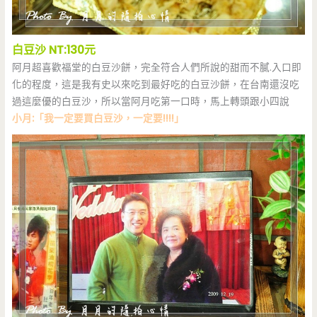
白豆沙 NT:130元
阿月超喜歡福堂的白豆沙餅，完全符合人們所說的甜而不膩.入口即
化的程度，這是我有史以來吃到最好吃的白豆沙餅，在台南還沒吃
過這麼優的白豆沙，所以當阿月吃第一口時，馬上轉頭跟小四說
小月:「我一定要買白豆沙，一定要!!!!」