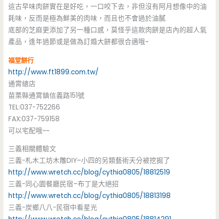
這古早味肉餅實在是好吃，一口咬下去，非但沒有阿月想像中的油
耗味，反而是極為鮮美的肉味，而且也不會過於油膩
底部的芝麻更添加了另一種口感，莫怪乎這款肉餅是店內的超人氣
產品，逢年過節或是做為訂婚大餅都很合適哦~
福堂餅行
http://www.ft1899.com.tw/
通霄總店
苗栗縣通霄鎮信義路151號
TEL:037-752266
FAX:037-759158
可以宅配哦~~
三義相關體驗文
三義-札木工坊木雕DIY–小四的另類藝術天分被挖掘了
http://www.wretch.cc/blog/cythia0805/18812519
三義-同心園餐廳民宿–布丁是大絕招
http://www.wretch.cc/blog/cythia0805/18813198
三義-炭鄉八八-民宿中看星光