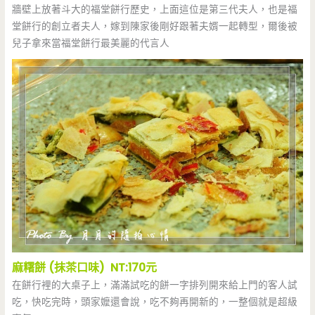
牆壁上放著斗大的福堂餅行歷史，上面這位是第三代夫人，也是福
堂餅行的創立者夫人，嫁到陳家後剛好跟著夫婿一起轉型，爾後被
兒子拿來當福堂餅行最美麗的代言人
麻糬餅 (抹茶口味) NT:170元
在餅行裡的大桌子上，滿滿試吃的餅一字排列開來給上門的客人試
吃，快吃完時，頭家嬤還會說，吃不夠再開新的，一整個就是超級