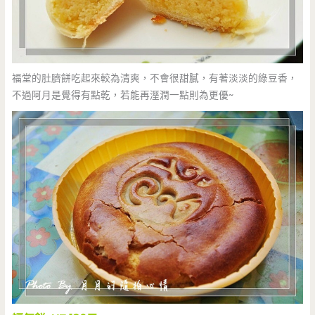
福堂的肚臍餅吃起來較為清爽，不會很甜膩，有著淡淡的綠豆香，
不過阿月是覺得有點乾，若能再溼潤一點則為更優~