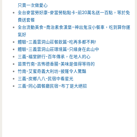
只賣一次做愛心
全台麥當勞好康-麥當勞點點卡-前20萬名送一百點，等於免
費送套餐
全台流動美食–喬治素食漢堡–神出鬼沒小餐車，吃到算你運
氣好
體驗-三義雲洞山莊餐飲篇-吃再多都不夠!
體驗-三義雲洞山莊環境篇-只緣身在此山中
三義-福堂餅行-百年傳承，在地人的心
苗栗竹南-吉怖德香腸-美味是值得等待的
竹南-艾蜜奇義大利坊-披蕯令人驚豔
三義-炭鄉八八-民宿中看星光
三義-同心園餐廳民宿–布丁是大絕招