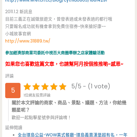
http://www.wretch.cc/blog/cythia0805/18814291
2011.1.2 新訊息
目前三義正在誠徵旅遊文，曾發表過或未發表過的都行哦
只要報名成功就有機會拿到免費住宿券~快來搶好康~~
小城故事官網
http://www.31889.tw/
參加經濟部商業司委託中視百大商圈舉辦之店家體驗活動
如果您也喜歡這篇文章，也請幫阿月按個推推喲~感恩~
評論
5/5 - (1 vote)
5
1位網友投票評論
關於本文評論的商家、商品、景點、議題、方法，你給幾
顆星呢？
歡迎一起點擊星號參與評論唷！
延伸閱讀
全台環島公益-WOW美式餐廳-環島義賣漢堡超有名，一年