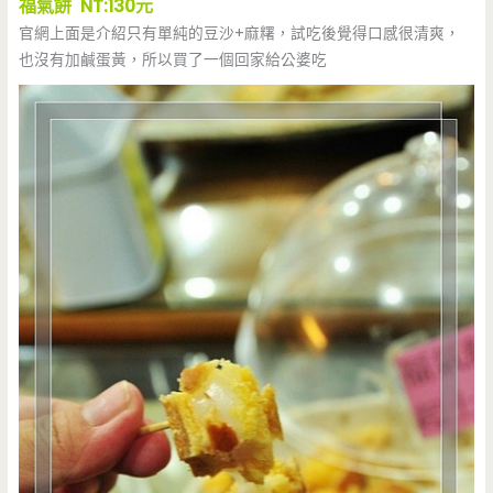
福氣餅 NT:130元
官網上面是介紹只有單純的豆沙+麻糬，試吃後覺得口感很清爽，
也沒有加鹹蛋黃，所以買了一個回家給公婆吃