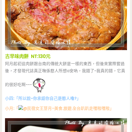
古早味肉餅 NT:130元
阿月起初這肉餅跟台南的傳統大餅是一樣的東西，但後來實際嘗過
後，才發現代誌真正嘸係憨人所想a安吶，我錯了~我真的錯，它真
的很好吃啊~~~
小四:「所以說~你承認你自己是憨人嚕?」
小月:「
嘿啦嘿啦」