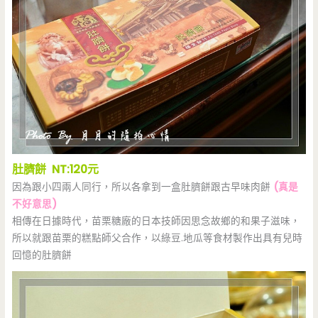
肚臍餅 NT:120元
因為跟小四兩人同行，所以各拿到一盒肚臍餅跟古早味肉餅
(真是
不好意思)
相傳在日據時代，苗栗糖廠的日本技師因思念故鄉的和果子滋味，
所以就跟苗栗的糕點師父合作，以綠豆.地瓜等食材製作出具有兒時
回憶的肚臍餅