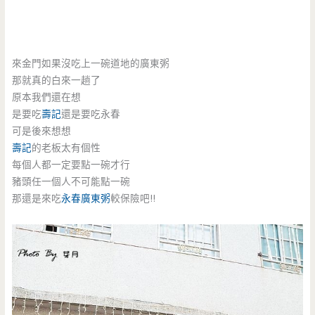
來金門如果沒吃上一碗道地的廣東粥
那就真的白來一趟了
原本我們還在想
是要吃
壽記
還是要吃永春
可是後來想想
壽記
的老板太有個性
每個人都一定要點一碗才行
豬頭任一個人不可能點一碗
那還是來吃
永春廣東粥
較保險吧!!