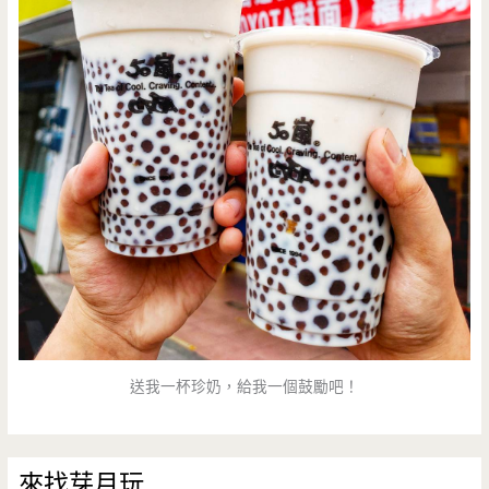
送我一杯珍奶，給我一個鼓勵吧！
來找芽月玩