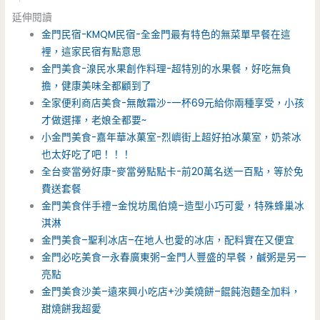
延伸閱讀
金門民宿-KMQM民宿-全金門最有特色的無菜單早餐在這
裡，這家民宿有點意思
金門美食-湶民水果創作料理-超特別的水果餐，好吃無負
擔，健康美味全都顧到了
全家便利商店美食-無敵霜沙-一杯69元給你兩種享受，小孩
才做選擇，老娘全都要~
小金門美食-嘉年華冰菓室-烈嶼街上超好拍冰菓室，奶茶冰
也太好吃了吧！！！
全台麥當勞好康-麥當勞點點卡-前20萬名送一百點，等於免
費送套餐
金門美食伴手禮–金悅坊風伯燒–造型小巧可愛，特殊蜂巢冰
淇淋
金門美食–聖利冰店–在地人也愛的冰店，配料實在又便宜
金門必吃美食—永春廣東粥–金門人豐盛的早餐，鹹粥是另一
亮點
金門美食沙美–遠來興小吃店+沙美燒餅–餛飩泡麵全加料，
甜燒餅我超愛