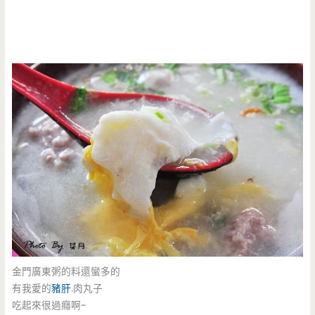
金門廣東粥的料還蠻多的
有我愛的
豬肝
.肉丸子
吃起來很過癮啊~