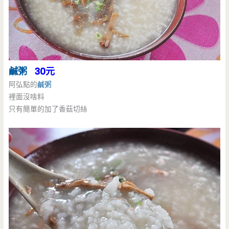
鹹粥
30元
阿弘點的
鹹粥
裡面沒啥料
只有簡單的加了香菇切絲