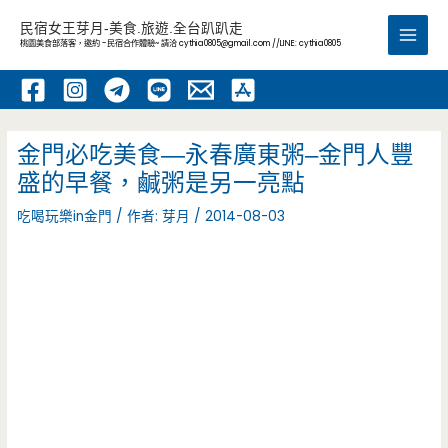
跳
民宿女王芽月-美食.旅遊.全台趴趴走
至
桃園美食部落客，邀約 -民宿合作體驗~ 請洽
cythia0805@gmail.com
//LINE: cythia0805
Main
主
要
Men
內
容
金門必吃美食—永春廣東粥–金門人豐
盛的早餐，鹹粥是另一亮點
吃喝玩樂in金門
/ 作者:
芽月
/
2014-08-03