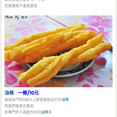
其實價格不會很貴啦
油條
一條/10元
據說金門有8成以上都是跟和記訂的
油條
而我們後來也看到
有專門的人員送炸好的
油條
來