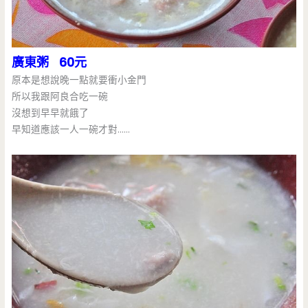
廣東粥 60元
原本是想說晚一點就要衝小金門
所以我跟阿良合吃一碗
沒想到早早就餓了
早知道應該一人一碗才對……