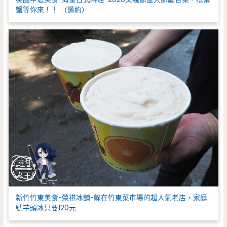
蟹等你來！！ （邀約）
新竹竹東美食-榮祺冰舖-躲在竹東菜市場的超人氣老店，家庭
號芋頭冰只要120元