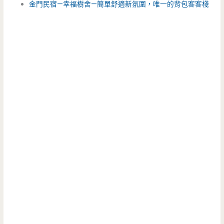
金門民宿—幸福樹舍—簡單舒適新氛圍，唯一的背包客客棧