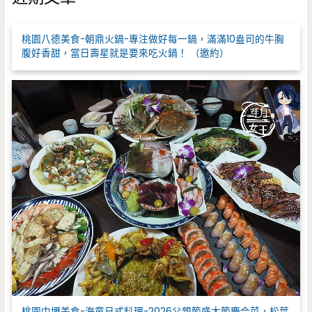
字
:
桃園八德美食-朝鼎火鍋-專注做好每一鍋，滿滿10盎司的牛胸
腹好香甜，當日壽星就是要來吃火鍋！ （邀約）
桃園中壢美食-海童日式料理-2026父親節盛大節慶合菜，松葉