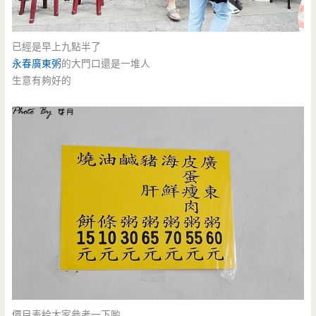
已經是早上九點半了
永春廣東粥
的大門口還是一堆人
生意有夠好的
價目表給大家參考一下喲