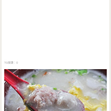
TG按讚：0