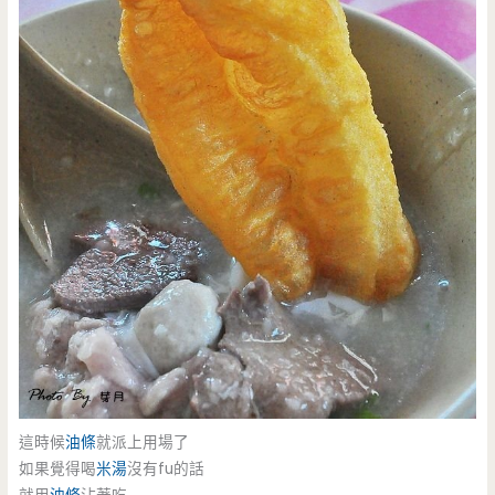
這時候
油條
就派上用場了
如果覺得喝
米湯
沒有fu的話