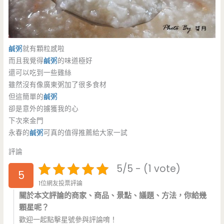
鹹粥
就有顆粒感啦
而且我覺得
鹹粥
的味道極好
還可以吃到一些雞絲
雖然沒有像廣東粥加了很多食材
但這簡單的
鹹粥
卻是意外的擄獲我的心
下次來金門
永春的
鹹粥
可真的值得推薦給大家一試
評論
5/5 - (1 vote)
5
1位網友投票評論
關於本文評論的商家、商品、景點、議題、方法，你給幾
顆星呢？
歡迎一起點擊星號參與評論唷！