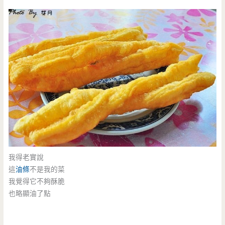
我得老實說
這
油條
不是我的菜
我覺得它不夠酥脆
也略顯油了點