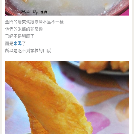
金門的廣東粥跟臺灣本島不一樣
他們的米熬的非常透
已經不是粥糜了
而是
米湯
了
所以是吃不到顆粒的口感