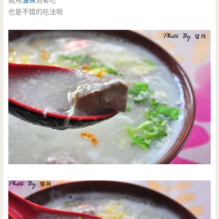
就用
油條
沾著吃
也是不錯的吃法啦