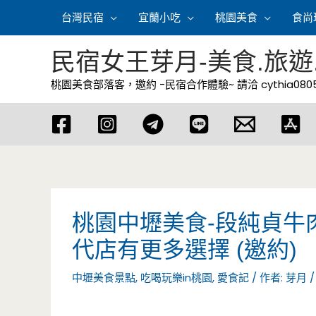
跳
台灣民宿
宜蘭小吃
桃園美食
食尚
至
主
民宿女王芽月-美食.旅遊
要
桃園美食部落客，邀約 -民宿合作體驗~ 請洽
cythia08
內
容
桃園中壢美食-段純貞牛
代店有更多選擇 (邀約)
中壢美食景點
,
吃喝玩樂in桃園
,
愛食記
/ 作者:
芽月