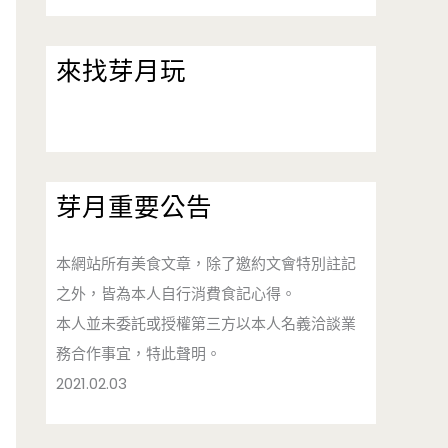
來找芽月玩
芽月重要公告
本網站所有美食文章，除了邀約文會特別註記
之外，皆為本人自行消費食記心得。
本人並未委託或授權第三方以本人名義洽談業
務合作事宜，特此聲明。
2021.02.03