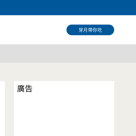
搜
尋
芽月帶你吃
廣告