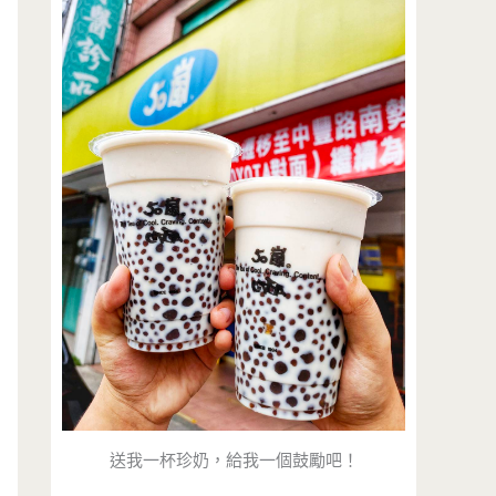
送我一杯珍奶，給我一個鼓勵吧！