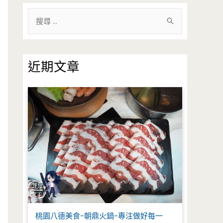
搜
尋
關
鍵
近期文章
字
:
桃園八德美食-朝鼎火鍋-專注做好每一