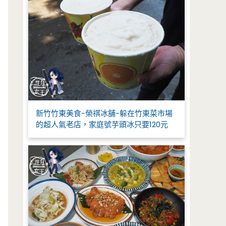
新竹竹東美食-榮祺冰舖-躲在竹東菜市場
的超人氣老店，家庭號芋頭冰只要120元