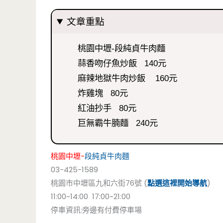
文章重點
桃園中壢-段純貞牛肉麵
蒜香吻仔魚炒飯 140元
麻辣地獄牛肉炒飯 160元
炸雞塊 80元
紅油抄手 80元
巨無霸牛腩麵 240元
桃園中壢-
段純貞牛肉麵
03-425-1589
桃園市中壢區九和六街76號 (
點選這裡開始導航
)
11:00~14:00 17:00~21:00
停車資訊:旁邊有付費停車場