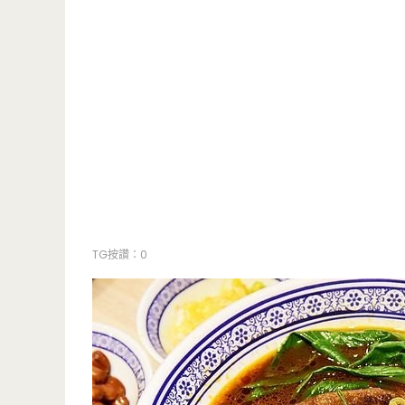
TG按讚：0