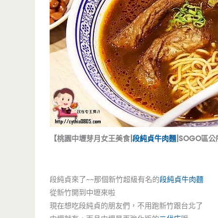
【桃園中壢芽月女王美食|
段純貞牛肉麵
|SOGO區
段純貞來了~~那個新竹超級有名的
段純貞牛肉麵
從新竹開到中壢來啦
現在想吃段純貞的朋友們，不用跑新竹跟台北了