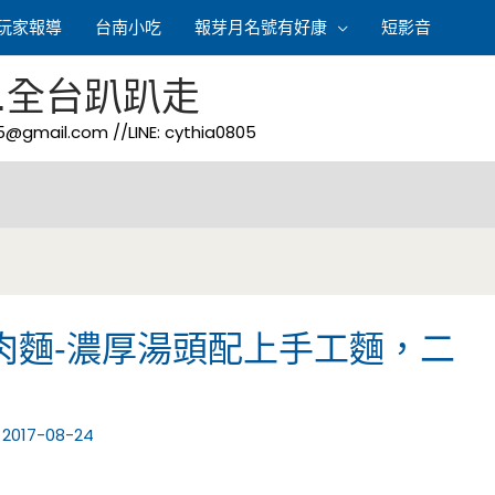
玩家報導
台南小吃
報芽月名號有好康
短影音
.全台趴趴走
05@gmail.com
//LINE: cythia0805
肉麵-濃厚湯頭配上手工麵，二
/
2017-08-24