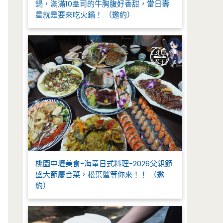
鍋，滿滿10盎司的牛胸腹好香甜，當日壽
星就是要來吃火鍋！ （邀約）
桃園中壢美食-海童日式料理-2026父親節
盛大節慶合菜，松葉蟹等你來！！ （邀
約）