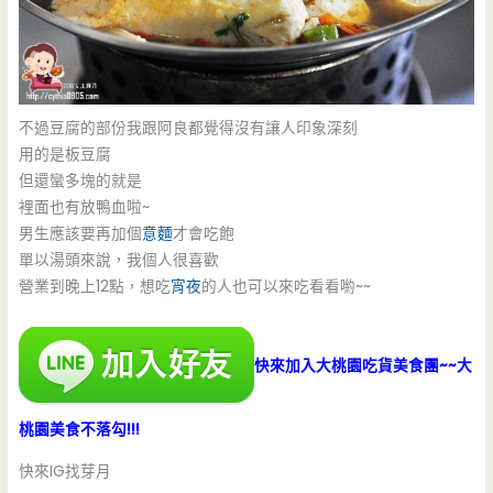
不過豆腐的部份我跟阿良都覺得沒有讓人印象深刻
用的是板豆腐
但還蠻多塊的就是
裡面也有放鴨血啦~
男生應該要再加個
意麵
才會吃飽
單以湯頭來說，我個人很喜歡
營業到晚上12點，想吃
宵夜
的人也可以來吃看看喲~~
快來加入大桃園吃貨美食團~~大
桃園美食不落勾!!!
快來IG找芽月