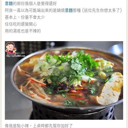
意麵
的部份我個人是覺得還好
阿良一直以為可能端出來的是鍋燒
意麵
那種 (這位先生你想太多了)
基本上，份量不會太少
任任吃的還蠻開心
用的湯底也是不辣的
像我是點小辣，上桌時都先幫你加好了