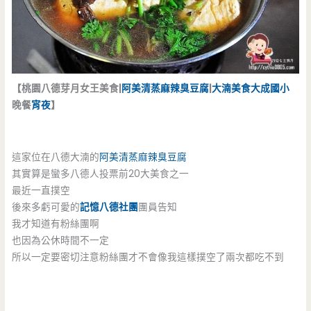
【桃園八德芽月女王美食|
阿美清蒸麻辣臭豆腐
|
大湳美食
大成國小
晚餐
宵夜
】
這家位在八德大湳的
阿美清蒸麻辣臭豆腐
其實算是蠻多八德人投票前20大美食之一
最近一直撲空
後來多虧可愛的
記憶八德社團
團員告知
我才知道有粉絲團啊
也因為公休時間不一定
所以一定要密切注意粉絲團才不會像我這樣撲空了兩次都吃不到