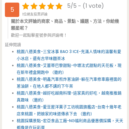
5/5 - (1 vote)
5
1位網友投票評論
關於本文評論的商家、商品、景點、議題、方法，你給幾
顆星呢？
歡迎一起點擊星號參與評論唷！
延伸閱讀
桃園八德美食-三宝冰事 BAO 3 ICE-充滿人情味的溫馨有愛
小冰店，還有古早味麵茶冰
桃園八德美食-艾蕾蒂巴黎甜點-中壢法式甜點的天花板，現
在新年禮盒開跑中 （邀約）
桃園八德美食-明鑫汽車煎炸蔥油餅-躲在汽車修車廠裡面的
蔥油餅，在地人都不講的下午茶
桃園八德美食-越好吃越南料理-這家真的好吃，越南推推鍋
真趣味 （邀約）
桃園八德美食-愛豆屋洋菓子工坊桃園旗艦店-台南十幾年老
店來桃園，把娘家的味道傳承下去 （邀約）
桃園採購景點-宏亞食品工廠-NG福利商品優惠價採購，天天
都像是在玩彩蛋