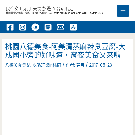
跳
民宿女王芽月-美食.旅遊.全台趴趴走
至
桃園美食部落客，邀約 -民宿合作體驗~ 請洽
cythia0805@gmail.com
//LINE: cythia0805
Main
主
要
Men
內
容
桃園八德美食-阿美清蒸麻辣臭豆腐-大
成國小旁的好味道，宵夜美食又來啦
八德美食景點
,
吃喝玩樂in桃園
/ 作者:
芽月
/
2017-05-23