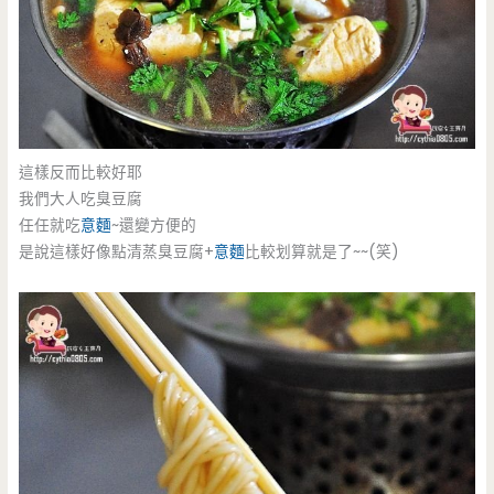
這樣反而比較好耶
我們大人吃臭豆腐
任任就吃
意麵
~還變方便的
是說這樣好像點清蒸臭豆腐+
意麵
比較划算就是了~~(笑)