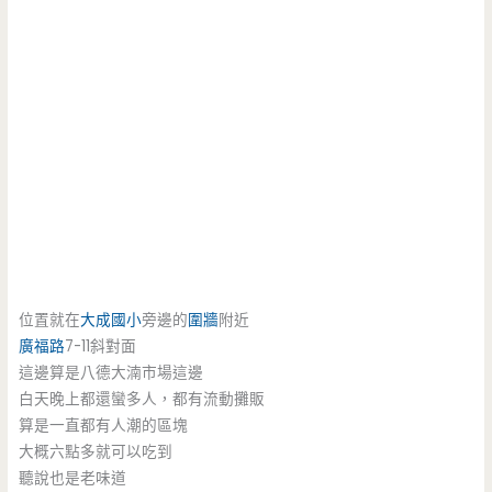
位置就在
大成國小
旁邊的
圍牆
附近
廣福路
7-11斜對面
這邊算是八德大湳市場這邊
白天晚上都還蠻多人，都有流動攤販
算是一直都有人潮的區塊
大概六點多就可以吃到
聽說也是老味道