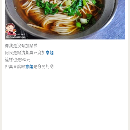
像我是沒有加點啦
阿良是點清蒸臭豆腐加
意麵
這樣也是90元
但臭豆腐跟
意麵
是分開的喲