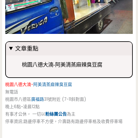
文章重點
桃園八德大湳-阿美清蒸麻辣臭豆腐
桃園八德大湳-
阿美清蒸麻辣臭豆腐
無電話
桃園市八德區
廣福路
31號附近 (7-11斜對面)
晚上6點~凌晨12點
有事才公休， 一切以
粉絲團公告
為主
停車資訊:路邊停車不方便，介壽路有路邊停車格及收費停車場