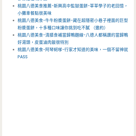
桃園八德美食推薦-新興高中監獄蛋餅-莘莘學子的老回憶，
小攤車餐點很美味
桃園八德美食-牛牛粉漿蛋餅-藏在超隱密小巷子裡面的巨型
粉漿蛋餅，十多種口味讓你挑到吃不膩 （邀約）
桃園八德美食-清膳食補當歸鴨麵線-八德人都稱讚的當歸鴨
好湯頭，皮蛋滷肉飯很特別
桃園八德美食-阿琴蚵嗲-行家才知道的美味，一個不留神就
PASS