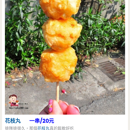
花枝丸
一串/20元
排隊排很久，那個
花枝丸
真的鬆軟好吃