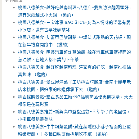
延伸閱讀
桃園八德美食-越好吃越南料理-八德店-雙魚叻沙麵湯頭好，
還有米紙越式小火鍋 （邀約）
桃園八德美食-三宝冰事 BAO 3 ICE-充滿人情味的溫馨有愛
小冰店，還有古早味麵茶冰
桃園八德美食-艾蕾蒂巴黎甜點-中壢法式甜點的天花板，現
在新年禮盒開跑中 （邀約）
桃園八德美食-明鑫汽車煎炸蔥油餅-躲在汽車修車廠裡面的
蔥油餅，在地人都不講的下午茶
桃園八德美食-越好吃越南料理-這家真的好吃，越南推推鍋
真趣味 （邀約）
桃園八德美食-愛豆屋洋菓子工坊桃園旗艦店-台南十幾年老
店來桃園，把娘家的味道傳承下去 （邀約）
桃園採購景點-宏亞食品工廠-NG福利商品優惠價採購，天天
都像是在玩彩蛋
桃園八德美食推薦-新興高中監獄蛋餅-莘莘學子的老回憶，
小攤車餐點很美味
桃園八德美食-牛牛粉漿蛋餅-藏在超隱密小巷子裡面的巨型
粉漿蛋餅，十多種口味讓你挑到吃不膩 （邀約）