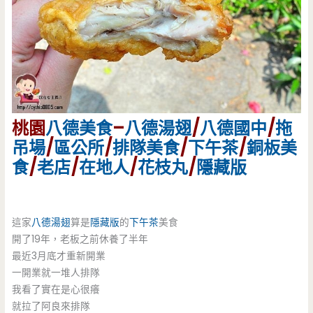
桃園
八德美食
–
八德湯翅
/
八德國中
/
拖
吊場
/
區公所
/
排隊美食
/
下午茶
/
銅板美
食
/
老店
/
在地人
/
花枝丸
/
隱藏版
這家
八德湯翅
算是
隱藏版
的
下午茶
美食
開了19年，老板之前休養了半年
最近3月底才重新開業
一開業就一堆人排隊
我看了實在是心很癢
就拉了阿良來排隊