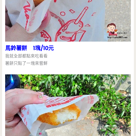
馬鈴薯餅 1塊/10元
我就全部都點來吃看看
薯餅只點了一塊來嘗鮮