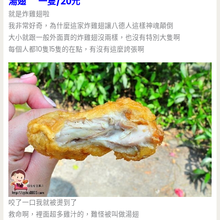
湯翅 一隻/20元
就是炸雞翅啦
我非常好奇，為什麼這家炸雞翅讓八德人這樣神魂顛倒
大小就跟一般外面賣的炸雞翅沒兩樣，也沒有特別大隻啊
每個人都10隻15隻的在點，有沒有這麼誇張啊
咬了一口我就被燙到了
救命啊，裡面超多雞汁的，難怪被叫做湯翅