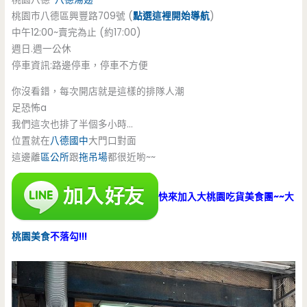
桃園市八德區興豐路709號 (
點選這裡開始導航
)
中午12:00~賣完為止 (約17:00)
週日.週一公休
停車資訊:路邊停車，停車不方便
你沒看錯，每次開店就是這樣的排隊人潮
足恐怖a
我們這次也排了半個多小時…
位置就在
八德國中
大門口對面
這邊離
區公所
跟
拖吊場
都很近喲~~
快來加入大桃園吃貨美食團~~大
桃園美食
不落勾!!!