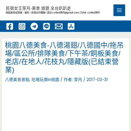
跳
民宿女王芽月-美食.旅遊.全台趴趴走
至
桃園美食部落客，邀約 -民宿合作體驗~ 請洽
cythia0805@gmail.com
//LINE: cythia0805
Main
主
要
Men
內
容
桃園八德美食-八德湯翅/八德國中/拖吊
場/區公所/排隊美食/下午茶/銅板美食/
老店/在地人/花枝丸/隱藏版(已結束營
業)
八德美食景點
,
吃喝玩樂in桃園
/ 作者:
芽月
/
2017-03-31