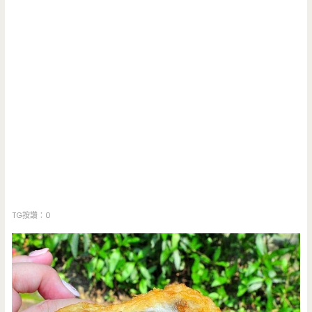
TG按讚：0