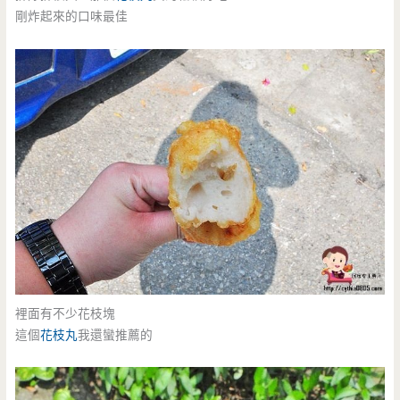
剛炸起來的口味最佳
裡面有不少花枝塊
這個
花枝丸
我還蠻推薦的