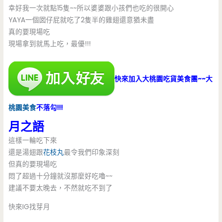
幸好我一次就點15隻~~所以婆婆跟小孩們也吃的很開心
YAYA一個囡仔屁就吃了2隻半的雞翅還意猶未盡
真的要現場吃
現場拿到就馬上吃，最優!!!
快來加入大桃園吃貨美食團~~大
桃園美食
不落勾!!!
月之語
這樣一輪吃下來
還是湯翅跟
花枝丸
最令我們印象深刻
但真的要現場吃
悶了超過十分鐘就沒那麼好吃嚕~~
建議不要太晚去，不然就吃不到了
快來IG找芽月