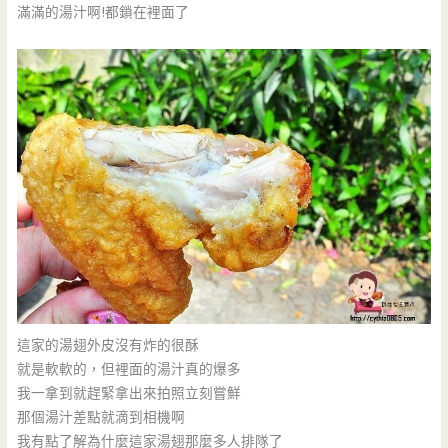
滿滿的湯汁啊!都鎖在裡面了
這家的湯翅外皮沒有炸的很酥
就是軟軟的，但裡面的湯汁真的爆多
我一拿到就趕緊拿出來拍照立刻嘗鮮
那個湯汁差點就滴到相機啊
我有點了解為什麼這家湯翅那麼多人排隊了