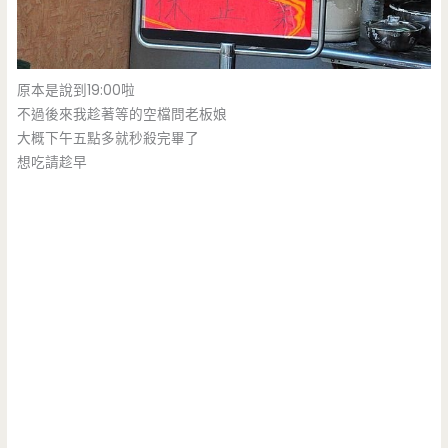
原本是說到19:00啦
不過後來我趁著等的空檔問老板娘
大概下午五點多就秒殺完畢了
想吃請趁早