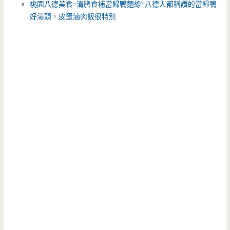
桃園八德美食-清膳食補當歸鴨麵線-八德人都稱讚的當歸鴨
好湯頭，皮蛋滷肉飯很特別