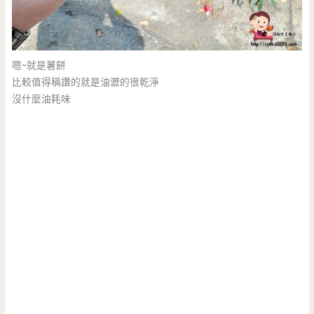
嗯~就是薯餅
比較值得稱讚的就是油瀝的很乾淨
沒什麼油耗味