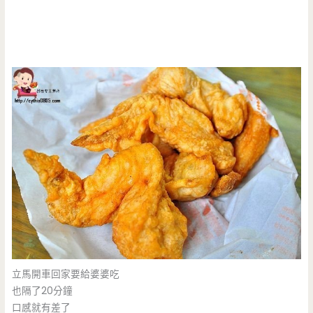
立馬開車回家要給婆婆吃
也隔了20分鐘
口感就有差了