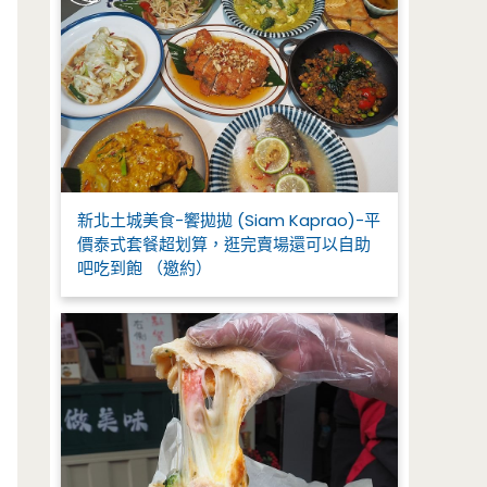
新北土城美食-饗拋拋 (Siam Kaprao)-平
價泰式套餐超划算，逛完賣場還可以自助
吧吃到飽 （邀約）