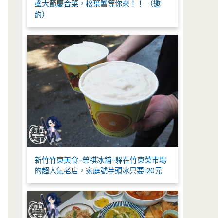
盛大節慶合菜，松葉蟹等你來！！ （邀
約）
新竹竹東美食-榮祺冰舖-躲在竹東菜市場
的超人氣老店，家庭號芋頭冰只要120元