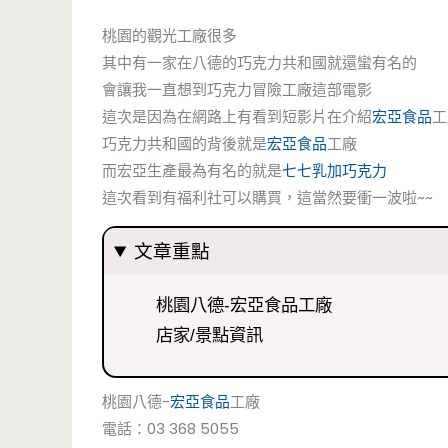
桃園的觀光工廠很多
其中有一家在八德的巧克力共和國就還蠻有名的
會讓我一直想到巧克力冒險工廠這部電影
這次是因為在網路上有看到短影片在介紹
宏亞食品
工
巧克力共和國的背後就是
宏亞食品
工廠
而宏亞生產最為有名的就是
七七乳加巧克力
這次看到有福利社可以購買，這當然要衝一波啦~~
文章重點
桃園八德-宏亞食品工廠
店家/景點資訊
桃園八德-
宏亞食品
工廠
電話：03 368 5055