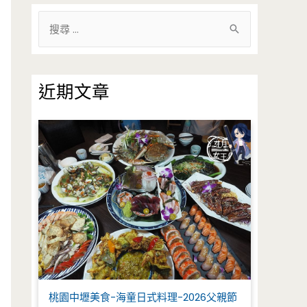
搜
尋
關
鍵
近期文章
字
:
桃園中壢美食-海童日式料理-2026父親節