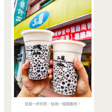
送我一杯珍奶，給我一個鼓勵吧！