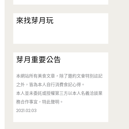
來找芽月玩
芽月重要公告
本網站所有美食文章，除了邀約文會特別註記
之外，皆為本人自行消費食記心得。
本人並未委託或授權第三方以本人名義洽談業
務合作事宜，特此聲明。
2021.02.03