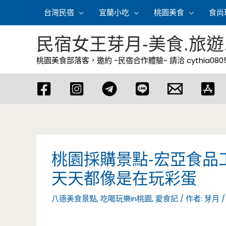
跳
台灣民宿
宜蘭小吃
桃園美食
食尚
至
主
民宿女王芽月-美食.旅遊
要
桃園美食部落客，邀約 -民宿合作體驗~ 請洽
cythia08
內
容
桃園採購景點-宏亞食品
天天都像是在玩彩蛋
八德美食景點
,
吃喝玩樂in桃園
,
愛食記
/ 作者:
芽月