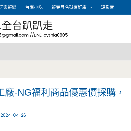
玩家報導
台南小吃
報芽月名號有好康
短影音
.全台趴趴走
05@gmail.com
//LINE: cythia0805
工廠-NG福利商品優惠價採購，
/
2024-04-26