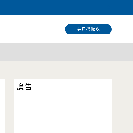
搜
尋
芽月帶你吃
廣告