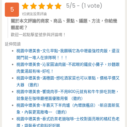
5/5 - (1 vote)
5
1位網友投票評論
關於本文評論的商家、商品、景點、議題、方法，你給幾
顆星呢？
歡迎一起點擊星號參與評論唷！
延伸閱讀
桃園中壢美食-文化早點-我願稱它為中壢最強焢肉飯，還沒
開門就一堆人在排隊啊！！！
桃園中壢美食-沁家圓滷肉飯-不起眼的鐵皮小攤子，炒麵跟
肉羹湯超有味~好吃！
桃園中壢美食-滿穗園-想吃酒家菜也可以單點，價格平價又
大器 （邀約）
桃園中壢美食-饗燒肉亭-不用800元就有和牛牛排吃到飽，
就像是在咖啡廳裡面優雅用餐 （邀約）
桃園中壢美食-羊霸天下羊肉爐（內壢旗艦店）-新店面新氣
象，內裝更寬敞嚕~~ （邀約）
桃園中壢美食-泰式奶茶老撾咖啡-士校對面亮眼的橘紅色老
厝，袋裝泰式飲料好好喝