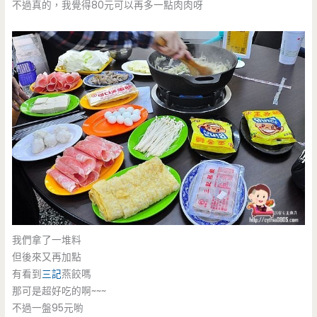
不過真的，我覺得80元可以再多一點肉肉呀
我們拿了一堆料
但後來又再加點
有看到
三記
燕餃嗎
那可是超好吃的啊~~~
不過一盤95元喲