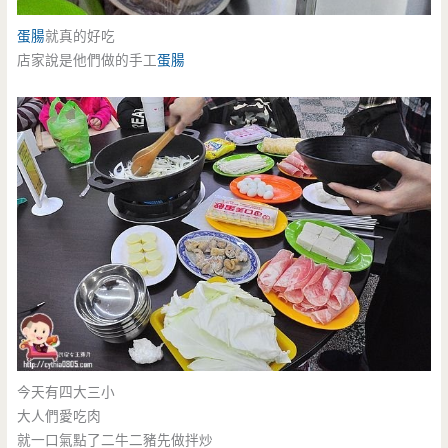
蛋腸
就真的好吃
店家說是他們做的手工
蛋腸
今天有四大三小
大人們愛吃肉
就一口氣點了二牛二豬先做拌炒