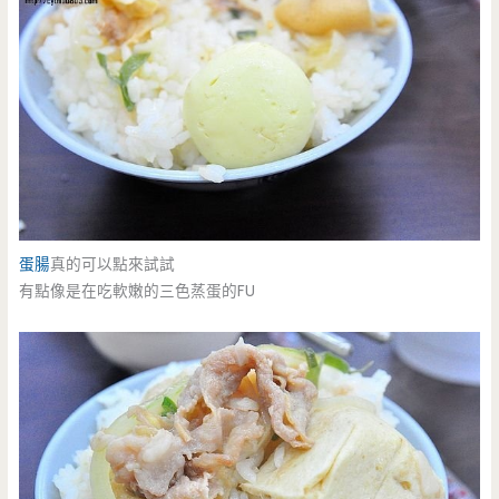
蛋腸
真的可以點來試試
有點像是在吃軟嫩的三色蒸蛋的FU