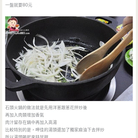
一盤就要80元
石頭火鍋的做法就是先用洋蔥跟蔥花拌炒後
再加入肉類增加香氣
肉汁留存在鍋中再加入高湯
比較特別的是，呷佳的湯頭還加了獨家麻油下去拌炒
所以湯頭喝起來特甘甜