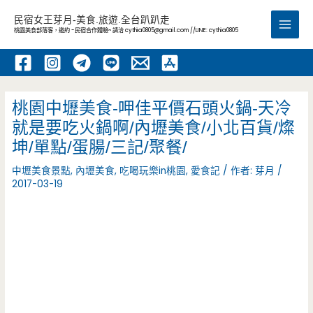
跳
民宿女王芽月-美食.旅遊.全台趴趴走
至
桃園美食部落客，邀約 -民宿合作體驗~ 請洽
cythia0805@gmail.com
//LINE: cythia0805
Main
主
要
Men
內
容
桃園中壢美食-呷佳平價石頭火鍋-天冷
就是要吃火鍋啊/內壢美食/小北百貨/燦
坤/單點/蛋腸/三記/聚餐/
中壢美食景點
,
內壢美食
,
吃喝玩樂in桃園
,
愛食記
/ 作者:
芽月
/
2017-03-19