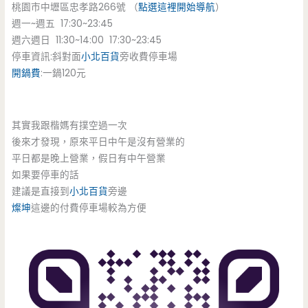
桃園市中壢區忠孝路266號 （
點選這裡開始導航
）
週一~週五 17:30~23:45
週六週日 11:30~14:00 17:30~23:45
停車資訊:斜對面
小北百貨
旁收費停車場
開鍋費
:一鍋120元
其實我跟楷媽有撲空過一次
後來才發現，原來平日中午是沒有營業的
平日都是晚上營業，假日有中午營業
如果要停車的話
建議是直接到
小北百貨
旁邊
燦坤
這邊的付費停車場較為方便