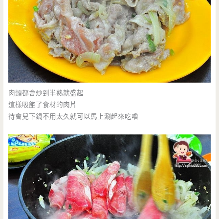
肉類都會炒到半熟就盛起
這樣吸飽了食材的肉片
待會兒下鍋不用太久就可以馬上涮起來吃嚕