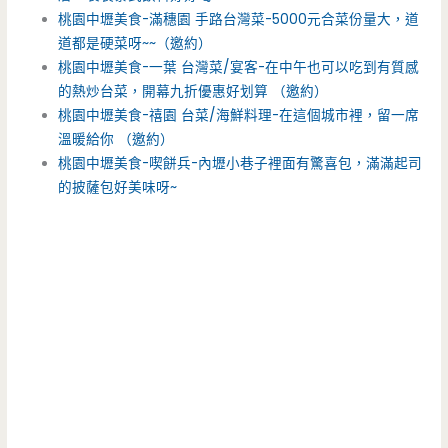
桃園中壢美食-滿穗園 手路台灣菜-5000元合菜份量大，道
道都是硬菜呀~~（邀約）
桃園中壢美食-一葉 台灣菜/宴客-在中午也可以吃到有質感
的熱炒台菜，開幕九折優惠好划算 （邀約）
桃園中壢美食-禧園 台菜/海鮮料理-在這個城市裡，留一席
溫暖給你 （邀約）
桃園中壢美食-喫餅兵-內壢小巷子裡面有驚喜包，滿滿起司
的披薩包好美味呀~