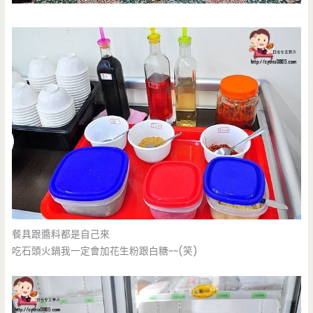
餐具跟醬料都是自己來
吃石頭火鍋我一定會加花生粉跟白糖~~(笑)