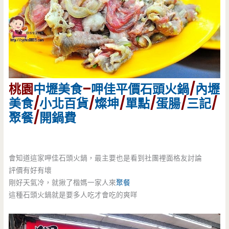
桃園
中壢美食
–
呷佳平價石頭火鍋
/
內壢
美食
/
小北百貨
/
燦坤
/
單點
/
蛋腸
/
三記
/
聚餐
/
開鍋費
會知道這家呷佳石頭火鍋，最主要也是看到社團裡面格友討論
評價有好有壞
剛好天氣冷，就揪了楷媽一家人來
聚餐
這種石頭火鍋就是要多人吃才會吃的爽咩