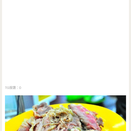
TG按讚：0