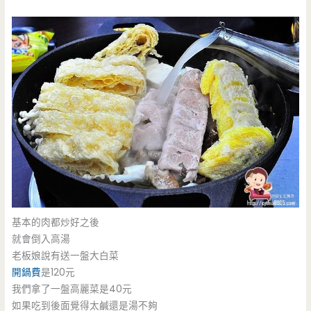
基本的肉都炒好之後
就會倒入高湯
老板娘說有送一盤大白菜
開鍋費
是120元
我們拿了一盤高麗菜是40元
如果吃到後面覺得太鹹還是湯不夠