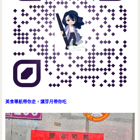
美食導航帶你走，讓芽月帶你吃