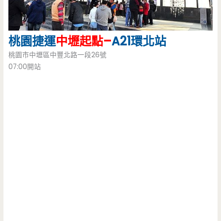
桃園捷運
中壢起點–
A21
環北站
桃園市中壢區中豐北路一段26號
07:00開站