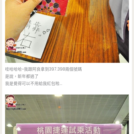
哇哈哈哈~我跟阿良拿到397.398兩個號碼
是說，新年都過了
我是覺得可以不用給我紅包啦…