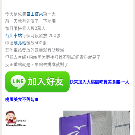
今天是免費
自由搭乘
第一天
前一天就有先做了一下功課
每日限搭乘人數2萬人
台北車站
每個時段發放1200張
中壢
環北站
發放500張
其他車站發放的數量就有所增減
但我去官網+粉絲團怎麼找都找不到詳細資料就是了
反正重點就是，早點去排隊就對了
快來加入大桃園吃貨美食團~~大
桃園美食不落勾!!!