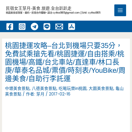
跳
民宿女王芽月-美食.旅遊.全台趴趴走
至
桃園美食部落客，邀約 -民宿合作體驗~ 請洽
cythia0805@gmail.com
//LINE: cythia0805
Main
主
要
Men
內
容
桃園捷運攻略–台北到機場只要35分，
免費試乘搶先看/桃園捷運/自由搭乘/桃
園機場/高鐵/台北車站/直達車/林口長
庚/華泰名品城/票價/時刻表/YouBike/周
邊美食/自助行李託運
中壢美食景點
,
八德美食景點
,
吃喝玩樂in桃園
,
大園美食景點
,
龜山
美食景點
/ 作者:
芽月
/
2017-02-16