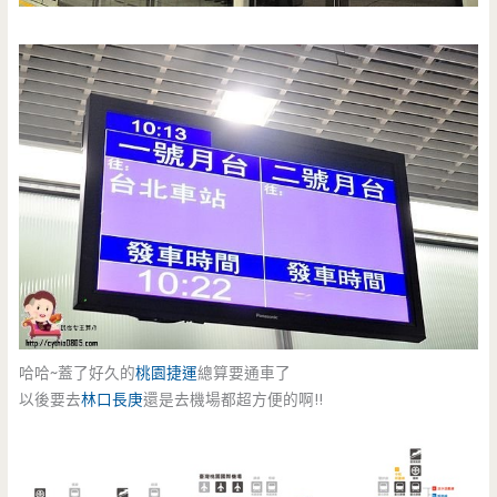
哈哈~蓋了好久的
桃園捷運
總算要通車了
以後要去
林口長庚
還是去機場都超方便的啊!!