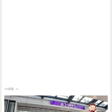
TG按讚：0