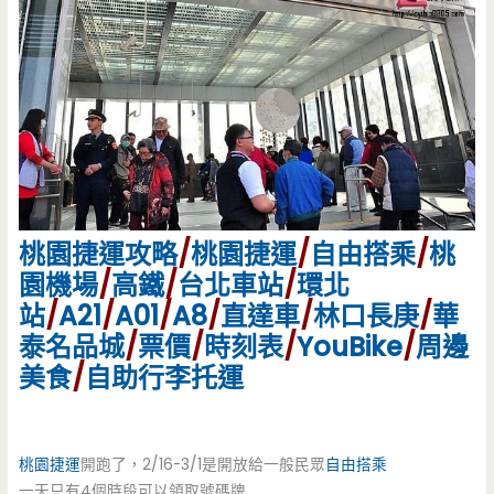
桃園捷運攻略
/
桃園捷運
/
自由搭乘
/
桃
園機場
/
高鐵
/
台北車站
/
環北
站
/
A21
/
A01
/
A8
/
直達車
/
林口長庚
/
華
泰名品城
/
票價
/
時刻表
/
YouBike
/
周邊
美食
/
自助行李托運
桃園捷運
開跑了，2/16-3/1是開放給一般民眾
自由搭乘
一天只有4個時段可以領取號碼牌