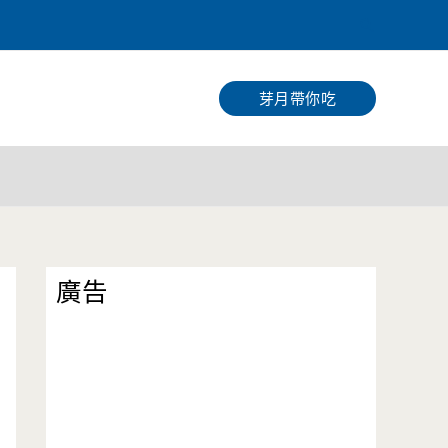
搜
尋
芽月帶你吃
廣告