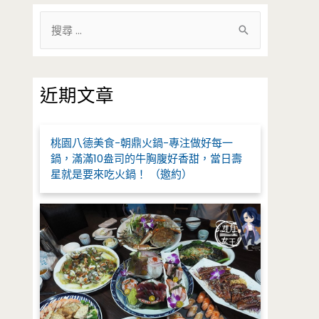
搜
尋
關
鍵
近期文章
字
:
桃園八德美食-朝鼎火鍋-專注做好每一
鍋，滿滿10盎司的牛胸腹好香甜，當日壽
星就是要來吃火鍋！ （邀約）