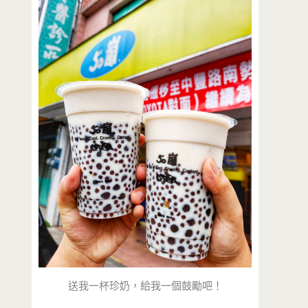
送我一杯珍奶，給我一個鼓勵吧！