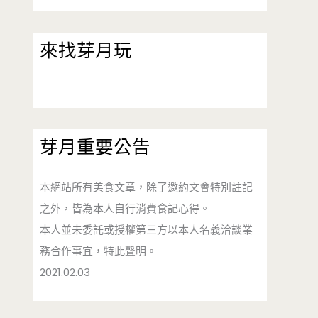
來找芽月玩
芽月重要公告
本網站所有美食文章，除了邀約文會特別註記
之外，皆為本人自行消費食記心得。
本人並未委託或授權第三方以本人名義洽談業
務合作事宜，特此聲明。
2021.02.03