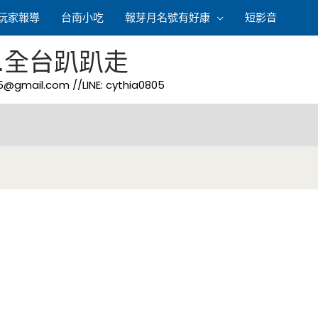
玩家報導
台南小吃
報芽月名號有好康
短影音
.全台趴趴走
05@gmail.com
//LINE: cythia0805