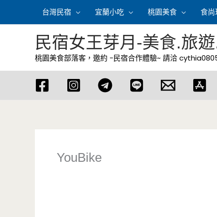
跳
台灣民宿
宜蘭小吃
桃園美食
食尚
至
主
民宿女王芽月-美食.旅遊
要
桃園美食部落客，邀約 -民宿合作體驗~ 請洽
cythia08
內
容
YouBike