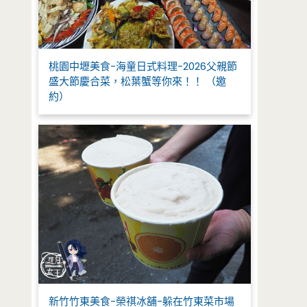
桃園中壢美食-海童日式料理-2026父親節
盛大節慶合菜，松葉蟹等你來！！ （邀
約）
新竹竹東美食-榮祺冰舖-躲在竹東菜市場