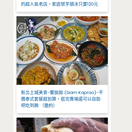
的超人氣老店，家庭號芋頭冰只要120元
新北土城美食-饗拋拋 (Siam Kaprao)-平
價泰式套餐超划算，逛完賣場還可以自助
吧吃到飽 （邀約）