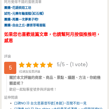
阿月覺得不錯的蛋糕清單
團購-花語烘焙工坊
試吃-元樂年輪蛋糕(紅石榴)
團購-再團一次夢果子吧!
團購-自由之丘-膠原草莓蛋糕
如果您也喜歡這篇文章，也請幫阿月按個推推吧，
感恩
評論
5/5 - (1 vote)
5
1位網友投票評論
關於本文評論的商家、商品、景點、議題、方法，你給幾
顆星呢？
歡迎一起點擊星號參與評論唷！
延伸閱讀
口碑NO.13 台北思慕昔15號(本館)–百聞不如一見