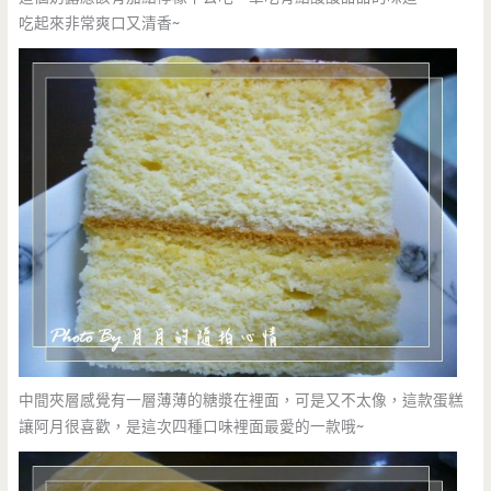
吃起來非常爽口又清香~
中間夾層感覺有一層薄薄的糖漿在裡面，可是又不太像，這款蛋糕
讓阿月很喜歡，是這次四種口味裡面最愛的一款哦~