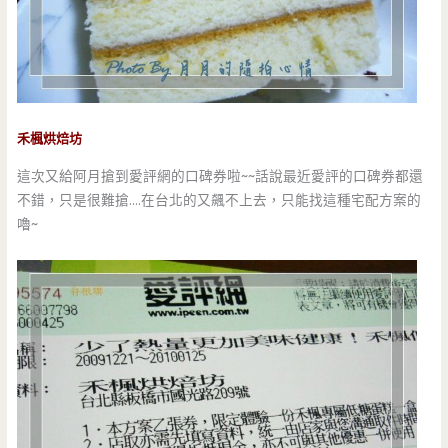
禾楓烘焙坊
這次又給阿月搶到愛評網的口碑券啦~~話說最近愛評的口碑券都還
不錯，只是很難搶….在台北的又飆不上去，只能找這種宅配方案的
嚕~