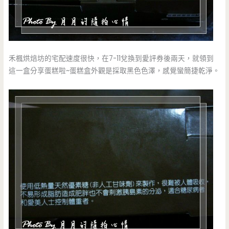
禾楓烘焙坊的宅配速度很快，在7-11兌換到愛評券後兩天，就領到
這一盒分享蛋糕啦~蛋糕盒外觀是採取黑色色澤，感覺蠻簡捷乾淨。