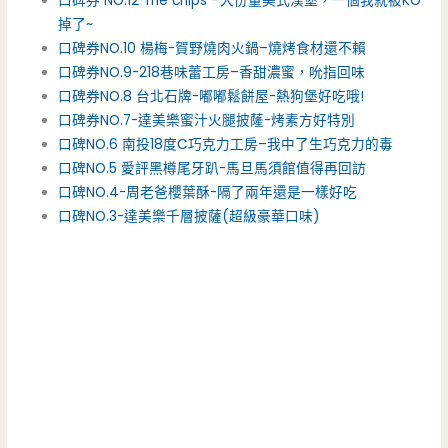
口碑券 NO.12 The chips –大份量美式漢堡，一個我就被KO
掉了~
口碑券NO.10 楊梅-賀野燒肉火鍋–燒烤食材還不賴
口碑券NO.9-218巷味蕾工房–香甜濃蜜，吮指回味
口碑券NO.8 台北石牌-嘟嘟鬆餅屋-熱狗堡好吃哦!
口碑券NO.7-達美樂蜜汁火腿披蕯-烤素方好特別
口碑NO.6 南投18度C巧克力工房–我中了生巧克力的毒
口碑NO.5 愛評黑樽尾牙趴-馬旦馬須館值得再回訪
口碑NO.4-周老爸櫻葉酥-隔了兩年還是一樣好吃
口碑NO.3-達美樂千層披薩(超級豪華口味)