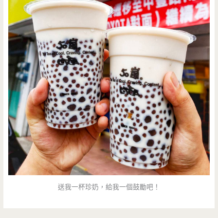
送我一杯珍奶，給我一個鼓勵吧！