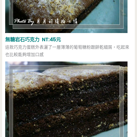
無糖岩石巧克力 NT:45元
這款巧克力蛋糕外表灑了一層薄薄的葡萄糖粉跟餅乾細屑，吃起來
也比較能夠增加口感