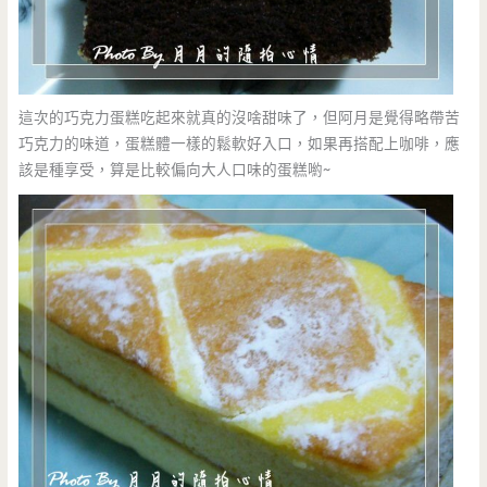
這次的巧克力蛋糕吃起來就真的沒啥甜味了，但阿月是覺得略帶苦
巧克力的味道，蛋糕體一樣的鬆軟好入口，如果再搭配上咖啡，應
該是種享受，算是比較偏向大人口味的蛋糕喲~