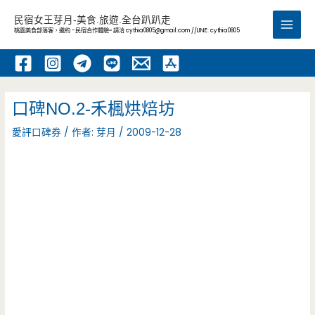
跳
民宿女王芽月-美食.旅遊.全台趴趴走
至
桃園美食部落客，邀約 -民宿合作體驗~ 請洽
cythia0805@gmail.com
//LINE: cythia0805
Main
主
要
Men
內
容
口碑NO.2-禾楓烘焙坊
愛評口碑券
/ 作者:
芽月
/
2009-12-28