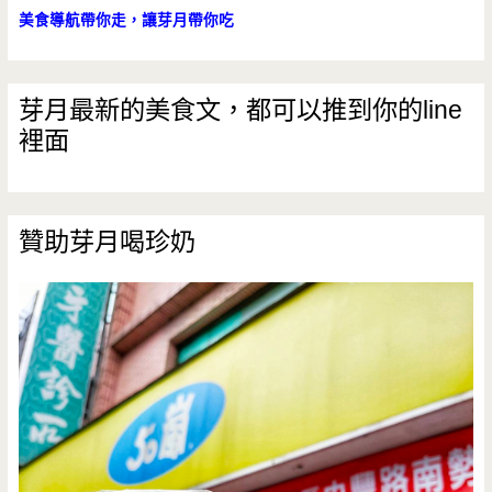
美食導航帶你走，讓芽月帶你吃
芽月最新的美食文，都可以推到你的line
裡面
贊助芽月喝珍奶