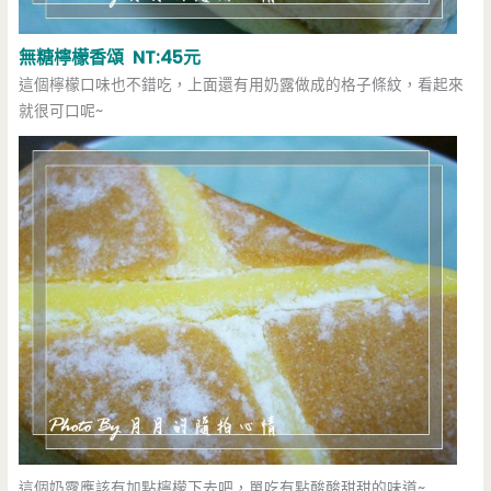
無糖檸檬香頌 NT:45元
這個檸檬口味也不錯吃，上面還有用奶露做成的格子條紋，看起來
就很可口呢~
這個奶露應該有加點檸檬下去吧，單吃有點酸酸甜甜的味道~