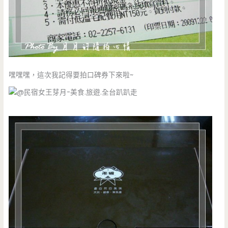
嘿嘿嘿，這次我記得要拍口碑券下來啦~