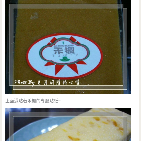
上面還貼著禾楓的專屬貼紙~