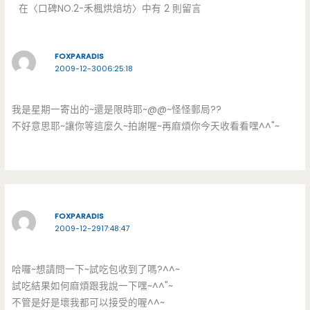
在〈口碑NO.2-禾楓烘焙坊〉中有 2 則留言
FOXPARADIS
2009-12-3006:25:18
我是星期一寄出的~還是限時耶~@@~怪怪郵局??
不好意思耶~讓你等這麼久~拍謝喔~再麻煩你今天收看看嘿^^"~
FOXPARADIS
2009-12-2917:48:47
哈囉~想請問一下~試吃包收到了嗎?^^~
試吃結果如何麻煩跟我說一下嘿~^^"~
不管是好是壞我都可以接受的喔^^~