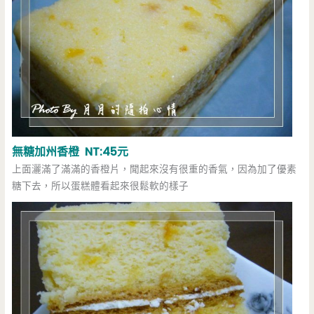
無糖加州香橙 NT:45元
上面灑滿了滿滿的香橙片，聞起來沒有很重的香氣，因為加了優素
糖下去，所以蛋糕體看起來很鬆軟的樣子