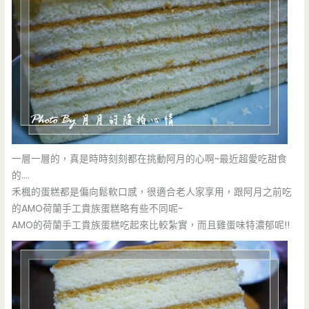
一層一層的，真是時時刻刻都在挑動阿月的心啊~最近超愛吃甜食
的….
禾楓的蛋糕都是偏向鬆軟口感，很適合老人家享用，跟阿月之前吃
的AMO荷蘭手工貴族蛋糕略有些不同呢~
AMO的荷蘭手工貴族蛋糕吃起來比較紮實，而且雞蛋味特濃郁呢!!