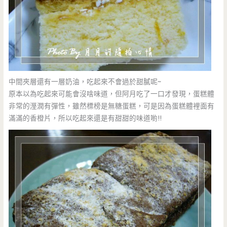
中間夾層還有一層奶油，吃起來不會過於甜膩呢~
原本以為吃起來可能會沒啥味道，但阿月吃了一口才發現，蛋糕體
非常的溼潤有彈性，雖然標榜是無糖蛋糕，可是因為蛋糕體裡面有
滿滿的香橙片，所以吃起來還是有甜甜的味道喲!!