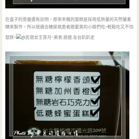
在盒子的旁邊還有註明，原來禾楓的蛋糕是採用低熱量的天然優素
糖來製作，所以很適合糖尿病患者跟愛美的小姐們吃~輕鬆吃又不怕
發胖~