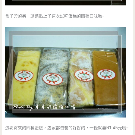
盒子旁的另一頭還貼上了這次試吃蛋糕的四種口味喲~
這次寄來的四種蛋糕，店家都包裝的好好的，一條就要NT:45元喲~