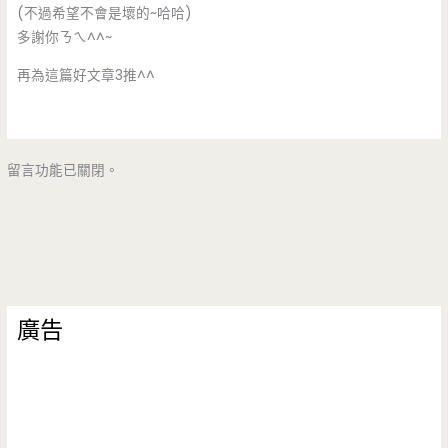
(不過希望不會是壞的~哈哈)
多謝你ㄋㄟ^^~
再為這篇好文章3推^^
留言功能已關閉。
廣告