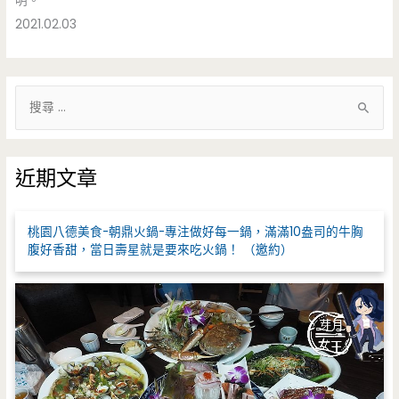
明。
2021.02.03
搜
尋
關
鍵
近期文章
字
:
桃園八德美食-朝鼎火鍋-專注做好每一鍋，滿滿10盎司的牛胸
腹好香甜，當日壽星就是要來吃火鍋！ （邀約）