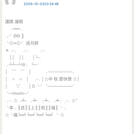
2009-10-0202:26:48
讓開 讓開
╭══╮
╭╯ΘΘ ║
╰⊙═⊙╯ 送月餅
＊╭╮ ╭╮ ╭╮
││ ││ │└╮
╭┴┴─┴Ⅲ╮ └─╯
│ ﹋ ﹋ │ ╭────────╮
│ ∩ ∩ │ ╭╮│☆中 秋 節快樂 ☆│
│ ▽ │Ｏ╰╯╰────────╯
╰─ｍ∞ｍ─╯
╭╮☆╭╧╮╭╧╮╭╧╮╭╧╮╭╮☆〞
╰幸╮║送║║上║║祝║║福║╰ ╮
☆╰福╘∞╛╘∞╛╘∞╛╘∞╛ ╰ ☆