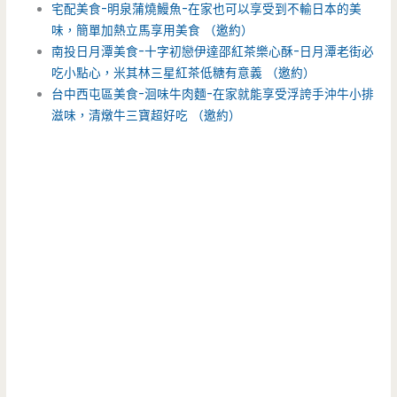
宅配美食-明泉蒲燒鰻魚-在家也可以享受到不輸日本的美
味，簡單加熱立馬享用美食 （邀約）
南投日月潭美食-十字初戀伊達邵紅茶樂心酥-日月潭老街必
吃小點心，米其林三星紅茶低糖有意義 （邀約）
台中西屯區美食-洄味牛肉麵-在家就能享受浮誇手沖牛小排
滋味，清燉牛三寶超好吃 （邀約）