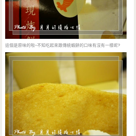
這個是原味的啦~不知吃起來跟傳統蝦餅的口味有沒有一樣呢?