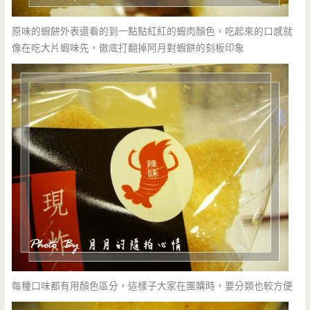
原味的蝦餅外表還看的到一點點紅紅的蝦肉顏色，吃起來的口感就
像在吃大片蝦味先，徹底打翻掉阿月對蝦餅的刻板印象
每種口味都有用顏色區分，這樣子大家在團購時，要分類也較方便