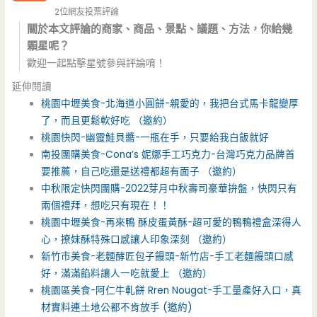
2位網友投票評論
關於本文評論的商家、商品、景點、議題、方法，你給幾
顆星呢？
歡迎一起點擊星號參與評論唷！
延伸閱讀
桃園中壢美食-北海道小圓餅-親愛的，我把台式馬卡龍變厚
了，而且更鬆軟好吃 （邀約）
桃園快閃-幽靈鮭貝醬-一瓶在手，只要給我白飯就好
南投團購美食-Cona’s 妮娜手工巧克力-台灣巧克力品牌首
要推薦，自己吃還是送禮都超有面子 （邀約）
中秋限定快閃團購-2022芽月中秋壽司豪華拚盤，快閃只有
兩個禮拜，想吃只有現在！！
桃園中壢美食-再來鴨 酥皮蛋黃酥-超可愛的鴨鴨禮盒深得人
心，撩妹酥特殊口感讓人印象深刻 （邀約）
新竹市美食-老麵酵匠包子饅頭-新竹店-手工老麵饅頭口感
好，滿滿餡料讓人一吃就愛上 （邀約）
桃園區美食-阿仁牛軋餅 Rren Nougat-手工量產好入口，真
材實料連土地公都不肯放手 (邀約)