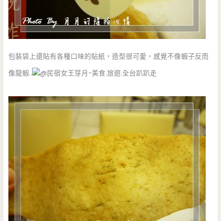
包裝袋上還貼有各種口味的貼紙，造型很可愛，感覺不像蝦子反而
像龍蝦..