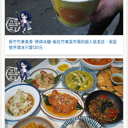
新竹竹東美食-榮祺冰舖-躲在竹東菜市場的超人氣老店，家庭
號芋頭冰只要120元