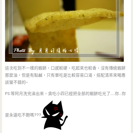
這次吃到不一樣的蝦餅，口感較硬，吃起來也較香，沒有傳統蝦餅
那麼油，但是有點鹹，只有單吃是比較容易口渴，搭配清茶來喝應
該蠻不錯的~
PS:等阿月洗完澡出來，貪吃小四已經把全部的蝦餅吃光了…..你…你
是永遠吃不飽嗎???