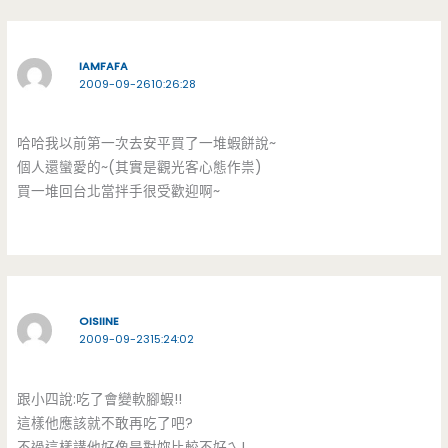
IAMFAFA
2009-09-2610:26:28
哈哈我以前第一次去安平買了一堆蝦餅說~
個人還蠻愛的~(其實是觀光客心態作祟)
買一堆回台北當拌手很受歡迎啊~
OISIINE
2009-09-2315:24:02
跟小四說:吃了會變軟腳蝦!!
這樣他應該就不敢再吃了吧?
不過這樣講他好像是對妳比較不好ㄟ!