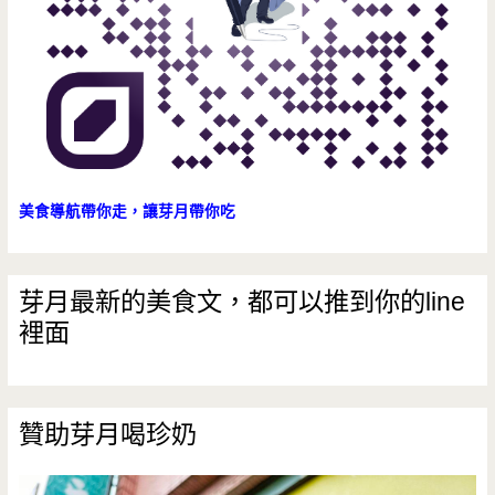
美食導航帶你走，讓芽月帶你吃
芽月最新的美食文，都可以推到你的line
裡面
贊助芽月喝珍奶