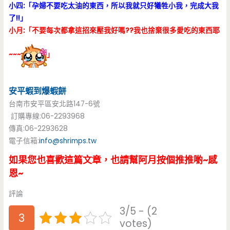
小四:「孕婦不要吃太油的東西，所以我就只好犧牲小我，完成大我
了!!」
小月:「不要每次都拿這招來壓我好嗎??我也捨棄很多愛吃的東西耶
~~~
」
安平蝦到爆蝦餅
台南市安平區安北路147-6號
訂購專線:06-2293968
傳真:06-2293628
電子信箱:
info@shrimps.tw
如果您也喜歡這篇文章，也請幫阿月按個推推喲~感
恩~
評論
3/5 - (2
3
votes)