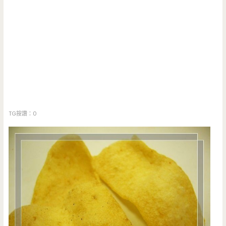
TG按讚：0