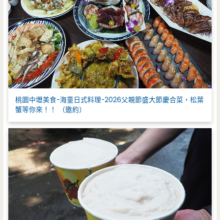
桃園中壢美食-海童日式料理-2026父親節盛大節慶合菜，松葉
蟹等你來！！ （邀約）