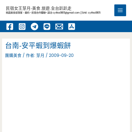
跳
民宿女王芽月-美食.旅遊.全台趴趴走
至
桃園美食部落客，邀約 -民宿合作體驗~ 請洽
cythia0805@gmail.com
//LINE: cythia0805
Main
主
要
Men
內
容
台南-安平蝦到爆蝦餅
團購美食
/ 作者:
芽月
/
2009-09-20