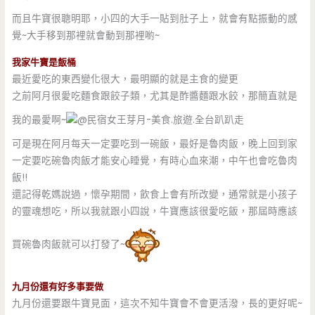
而且牛寶很聰明耶，小四的大手一貼到肚子上，就會有點振動的感
覺~大手移到那裡就會動到那裡喲~
我家牛寶是飯桶
最近愛吃的東西變化很大，最明顯的就是主食的變更
之前阿月很愛吃麵食跟餃子類，尤其是酢醬麵跟水餃，那簡直就是
我的最愛啊~
可是現在阿月每天一定要吃到一碗飯，最好是魯肉飯，晚上回到家
一定要吃碗魯肉飯才能安心睡覺，有時心血來潮，中午也會吃魯肉
飯!!
還記得乾媽說過，懷孕期間，飲食上會有所改變，通常就是小孩子
的靈魂想吃，所以我就跟小四說，牛寶應該很愛吃飯，那屆時應該
買碗魯肉飯就可以打發了~
九月份還有好多事要做
九月份還要跟牛寶見面，這次不知牛寶會不會更活潑，長的更好呢~