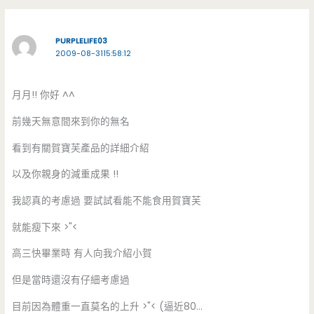
PURPLELIFE03
2009-08-3115:58:12
月月!! 你好 ^^
前幾天無意間來到你的無名
看到有關賀寶芙產品的詳細介紹
以及你親身的減重成果 !!
我認真的考慮過 要試試看能不能食用賀寶芙
就能瘦下來 >"<
高三快畢業時 有人向我介紹小賀
但是當時還沒有仔細考慮過
目前因為體重一直莫名的上升 >"< (逼近80…