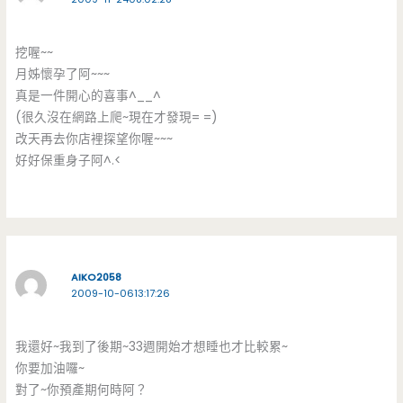
挖喔~~
月姊懷孕了阿~~~
真是一件開心的喜事^__^
(很久沒在網路上爬~現在才發現= =)
改天再去你店裡探望你喔~~~
好好保重身子阿^.<
AIKO2058
2009-10-0613:17:26
我還好~我到了後期~33週開始才想睡也才比較累~
你要加油囉~
對了~你預產期何時阿？