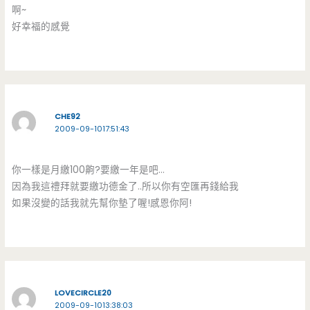
啊~
好幸福的感覺
CHE92
2009-09-1017:51:43
你一樣是月繳100齁?要繳一年是吧…
因為我這禮拜就要繳功德金了..所以你有空匯再錢給我
如果沒變的話我就先幫你墊了喔!感恩你阿!
LOVECIRCLE20
2009-09-1013:38:03