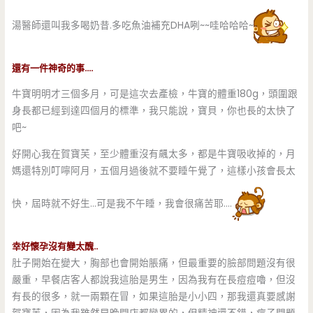
湯醫師還叫我多喝奶昔.多吃魚油補充DHA咧~~哇哈哈哈~
還有一件神奇的事….
牛寶明明才三個多月，可是這次去產檢，牛寶的體重180g，頭圍跟
身長都已經到達四個月的標準，我只能說，寶貝，你也長的太快了
吧~
好開心我在賀寶芙，至少體重沒有飆太多，都是牛寶吸收掉的，月
媽還特別叮嚀阿月，五個月過後就不要睡午覺了，這樣小孩會長太
快，屆時就不好生…可是我不午睡，我會很痛苦耶….
幸好懷孕沒有變太醜..
肚子開始在變大，胸部也會開始脹痛，但最重要的臉部問題沒有很
嚴重，早餐店客人都說我這胎是男生，因為我有在長痘痘嚕，但沒
有長的很多，就一兩顆在冒，如果這胎是小小四，那我還真要感謝