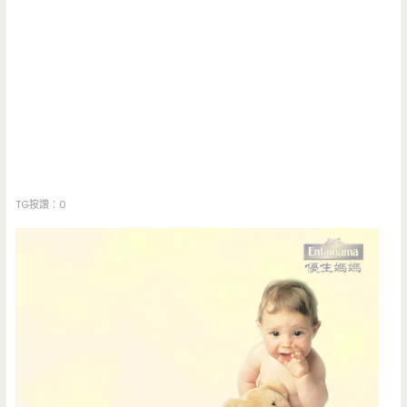
TG按讚：0