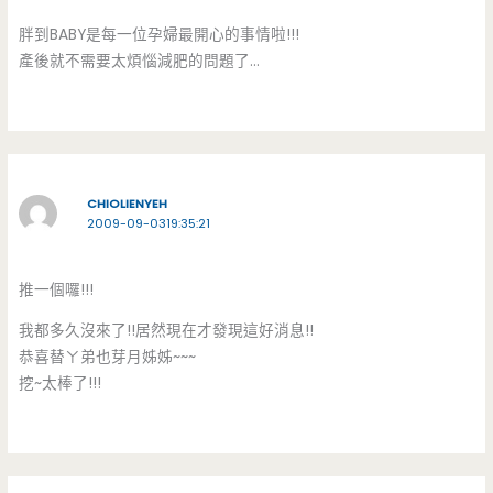
胖到BABY是每一位孕婦最開心的事情啦!!!
產後就不需要太煩惱減肥的問題了…
CHIOLIENYEH
2009-09-0319:35:21
推一個囉!!!
我都多久沒來了!!居然現在才發現這好消息!!
恭喜替ㄚ弟也芽月姊姊~~~
挖~太棒了!!!