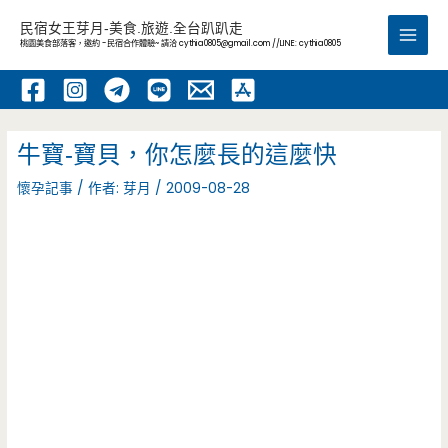
跳
民宿女王芽月-美食.旅遊.全台趴趴走
至
桃園美食部落客，邀約 -民宿合作體驗~ 請洽
cythia0805@gmail.com
//LINE: cythia0805
Main
主
要
Men
內
容
牛寶-寶貝，你怎麼長的這麼快
懷孕記事
/ 作者:
芽月
/
2009-08-28