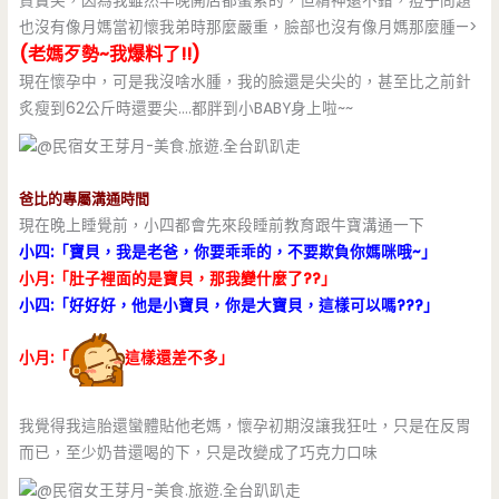
賀寶芙，因為我雖然早晚開店都蠻累的，但精神還不錯，痘子問題
也沒有像月媽當初懷我弟時那麼嚴重，臉部也沒有像月媽那麼腫—>
(老媽歹勢~我爆料了!!)
現在懷孕中，可是我沒啥水腫，我的臉還是尖尖的，甚至比之前針
炙瘦到62公斤時還要尖….都胖到小BABY身上啦~~
爸比的專屬溝通時間
現在晚上睡覺前，小四都會先來段睡前教育跟牛寶溝通一下
小四:「寶貝，我是老爸，你要乖乖的，不要欺負你媽咪哦~」
小月:「肚子裡面的是寶貝，那我變什麼了??」
小四:「好好好，他是小寶貝，你是大寶貝，這樣可以嗎???」
小月:「
這樣還差不多」
我覺得我這胎還蠻體貼他老媽，懷孕初期沒讓我狂吐，只是在反胃
而已，至少奶昔還喝的下，只是改變成了巧克力口味