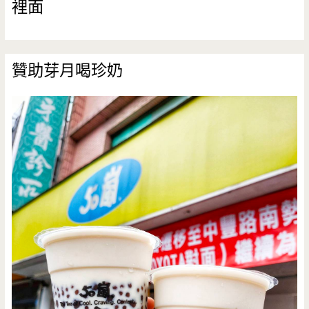
裡面
贊助芽月喝珍奶