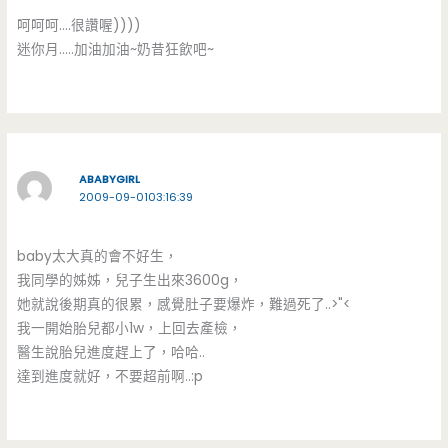
呵呵呵….很讚喔))))
迷你月…..加油加油~奶昔狂飲吧~
ABABYGIRL
2009-09-0103:16:39
baby太大真的會不好生，
我同學的姊姊，兒子生出來3600g，
她就說後期真的很累，感覺肚子要爆炸，難過死了..>"<
我一開始胎兒都小1w，上回去產檢，
醫生說胎兒進度趕上了，哈哈..
達到進度就好，不要超前啊..:p