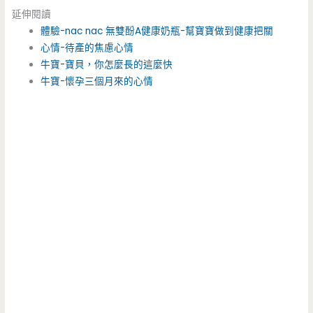
延伸閱讀
體驗-nac nac 無雙酚A健康奶瓶-幫寶寶做到健康把關
心情-待產的焦慮心情
牛寶-寶貝，你怎麼長的這麼快
牛寶-懷孕三個月來的心情