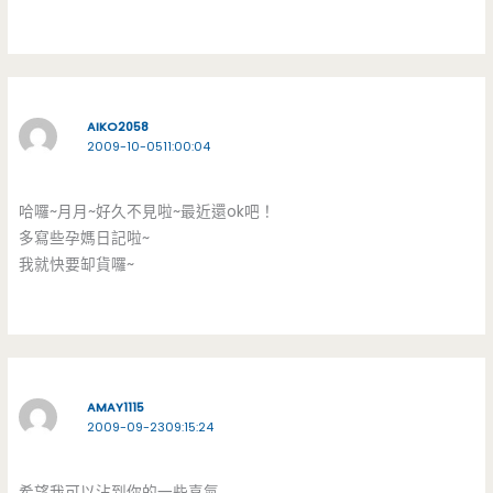
AIKO2058
2009-10-0511:00:04
哈囉~月月~好久不見啦~最近還ok吧！
多寫些孕媽日記啦~
我就快要缷貨囉~
AMAY1115
2009-09-2309:15:24
希望我可以沾到你的一些喜氣