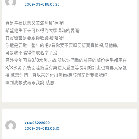
2009-09-0115:08:28
真是幸福快樂又美滿阿!好棒喔!
希望他生下來可以得到大家滿滿的愛喔!
其實留言是要跟你收錢囉!哈哈!
你還是要繳一整年的吧?看你要不要順便幫寶寶植福,幫他繳,
可是我不曉得你取名字了沒!
另外今年因為8/8水災之故,所以你們繳的慈善的部份幾乎都用在
8/8水災了,後面陸續還有興建大愛屋等長期的計畫也需要大家護
持,感恩你們一直以來的付出喔!你應該還記得我帳號吧!
匯到我帳號再跟我說!感恩!
YOU03222000
2009-09-0112:06:10