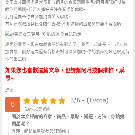
會不會才四個多月就長到五個月的身長跟體重呢?阿月媽咪好期待
跟你見面啊~我要去抓好多好多音樂給你聽~
九月還要帶你去參加賀寶芙大學喲~
有阿達叔叔跟爸比會陪你去哦~不知道你的山豬舅舅要不要跟吶~~
親愛的寶貝，現在你就會開始有聽力了，我們一起成長，一起去參
加會議，剛好這次還有合格派對可以參加喲~你的素美阿姨也很期待
你的出生喲~
如果您也喜歡這篇文章，也請幫阿月按個推推，感
恩~
評論
5/5 - (1 vote)
5
1位網友投票評論
關於本文評論的商家、商品、景點、議題、方法，你給幾
顆星呢？
歡迎一起點擊星號參與評論唷！