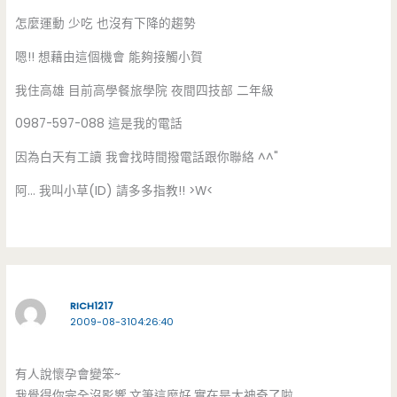
怎麼運動 少吃 也沒有下降的趨勢
嗯!! 想藉由這個機會 能夠接觸小賀
我住高雄 目前高學餐旅學院 夜間四技部 二年級
0987-597-088 這是我的電話
因為白天有工讀 我會找時間撥電話跟你聯絡 ^^"
阿… 我叫小草(ID) 請多多指教!! >W<
RICH1217
2009-08-3104:26:40
有人說懷孕會變笨~
我覺得你完全沒影響,文筆這麼好,實在是太神奇了啦