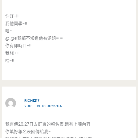
你好~!!
我他同學~!!
哈~
@.@!!我都不知道他有姐姐= =
你有即時ㄇ~!!
我想++
哈~!!
RICH1217
2009-09-0900:25:04
我有傳26,27日去屏東的報名表,還有上課內容
你填好報名表回傳給我~