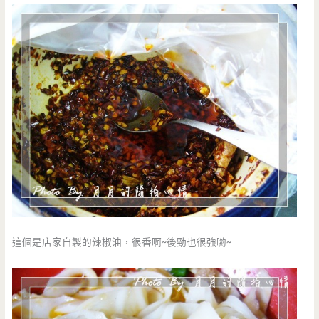
這個是店家自製的辣椒油，很香啊~後勁也很強喲~