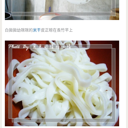
白拋拋幼咪咪的
米干
皮正晾在長竹芉上