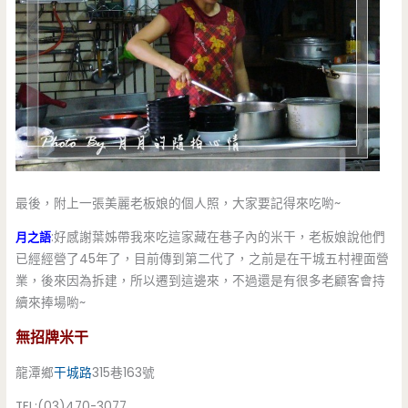
最後，附上一張美麗老板娘的個人照，大家要記得來吃喲~
月之語
:好感謝葉姊帶我來吃這家藏在巷子內的米干，老板娘說他們
已經經營了45年了，目前傳到第二代了，之前是在干城五村裡面營
業，後來因為拆建，所以遷到這邊來，不過還是有很多老顧客會持
續來捧場喲~
無招牌米干
龍潭鄉
干城路
315巷163號
TEL:(03)470-3077