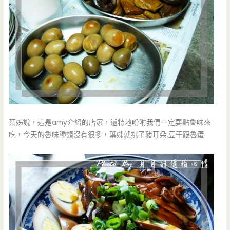
葉姊說，這是amy介紹的店家，還特地吩咐我們一定要點魯味來
吃，今天的魯味種類沒有很多，葉姊就挑了豬耳朵.豆干跟魯蛋