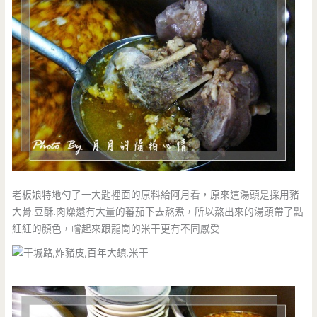
老板娘特地勺了一大匙裡面的原料給阿月看，原來這湯頭是採用豬
大骨.豆酥.肉燥還有大量的蕃茄下去熬煮，所以熬出來的湯頭帶了點
紅紅的顏色，嚐起來跟龍崗的米干更有不同感受