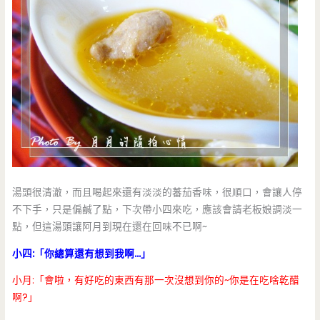
湯頭很清澈，而且喝起來還有淡淡的蕃茄香味，很順口，會讓人停
不下手，只是偏鹹了點，下次帶小四來吃，應該會請老板娘調淡一
點，但這湯頭讓阿月到現在還在回味不已啊~
小四:「你總算還有想到我啊…」
小月:「會啦，有好吃的東西有那一次沒想到你的~你是在吃啥乾醋
啊?」