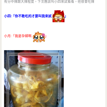
有分中辣跟大辣程度，下次應該叫小四來試看看，他很會吃辣
小四:「你不敢吃的才要叫我來試
」
小月:「我是孕婦啊..
」