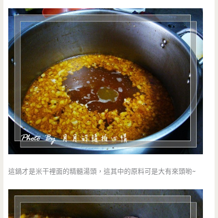
這鍋才是米干裡面的精髓湯頭，這其中的原料可是大有來頭喲~