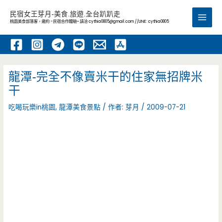
跳
民宿女王芽月-美食.旅遊.全台趴趴走
至
桃園美食部落客，邀約 -民宿合作體驗~ 請洽
cythia0805@gmail.com
//LINE: cythia0805
Main
主
要
Men
內
容
龍潭-完全不像賣米干的住家無招牌米
干
吃喝玩樂in桃園
,
龍潭美食景點
/ 作者:
芽月
/
2009-07-21