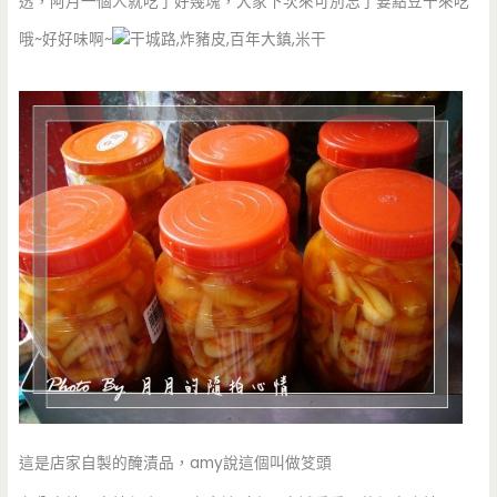
透，阿月一個人就吃了好幾塊，大家下次來可別忘了要點豆干來吃
哦~好好味啊~
這是店家自製的醃漬品，amy說這個叫做笅頭