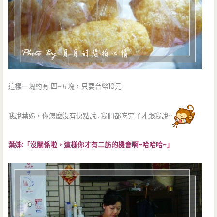
這樣一塊約有 四~五塊，只要台幣10元
我說葉姊，你怎麼沒有快點說…我們都吃完了才跟我說~
葉姊:「沒關係啦，這樣你才有二訪的機會啊~哈哈哈~」