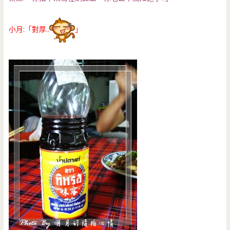
小月:「對厚..
」