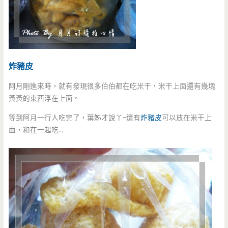
炸豬皮
阿月剛進來時，就有發現很多伯伯都在吃米干，米干上面還有幾塊
黃黃的東西浮在上面。
等到阿月一行人吃完了，葉姊才說丫~還有
炸豬皮
可以放在米干上
面，和在一起吃…