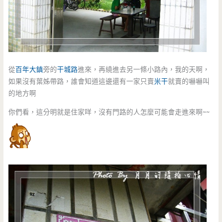
從
百年大鎮
旁的
干城路
進來，再繞進去另一條小路內，我的天啊，
如果沒有葉姊帶路，誰會知道這邊還有一家只賣
米干
就賣的嚇嚇叫
的地方啊
你們看，這分明就是住家咩，沒有門路的人怎麼可能會走進來啊~~