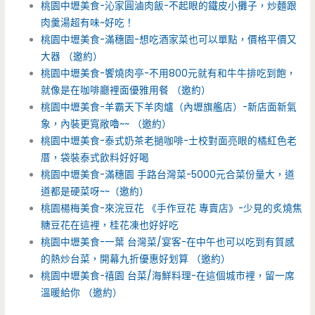
桃園中壢美食-沁家圓滷肉飯-不起眼的鐵皮小攤子，炒麵跟
肉羹湯超有味~好吃！
桃園中壢美食-滿穗園-想吃酒家菜也可以單點，價格平價又
大器 （邀約）
桃園中壢美食-饗燒肉亭-不用800元就有和牛牛排吃到飽，
就像是在咖啡廳裡面優雅用餐 （邀約）
桃園中壢美食-羊霸天下羊肉爐（內壢旗艦店）-新店面新氣
象，內裝更寬敞嚕~~ （邀約）
桃園中壢美食-泰式奶茶老撾咖啡-士校對面亮眼的橘紅色老
厝，袋裝泰式飲料好好喝
桃園中壢美食-滿穗園 手路台灣菜-5000元合菜份量大，道
道都是硬菜呀~~（邀約）
桃園楊梅美食-來浣豆花 《手作豆花 專賣店》-少見的炙燒焦
糖豆花在這裡，桂花凍也好好吃
桃園中壢美食-一葉 台灣菜/宴客-在中午也可以吃到有質感
的熱炒台菜，開幕九折優惠好划算 （邀約）
桃園中壢美食-禧園 台菜/海鮮料理-在這個城市裡，留一席
溫暖給你 （邀約）