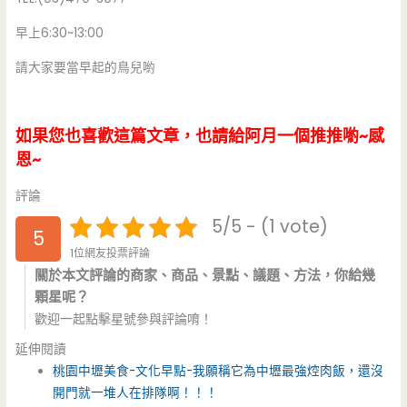
早上6:30~13:00
請大家要當早起的鳥兒喲
如果您也喜歡這篇文章，也請給阿月一個推推喲~感
恩~
評論
5/5 - (1 vote)
5
1位網友投票評論
關於本文評論的商家、商品、景點、議題、方法，你給幾
顆星呢？
歡迎一起點擊星號參與評論唷！
延伸閱讀
桃園中壢美食-文化早點-我願稱它為中壢最強焢肉飯，還沒
開門就一堆人在排隊啊！！！