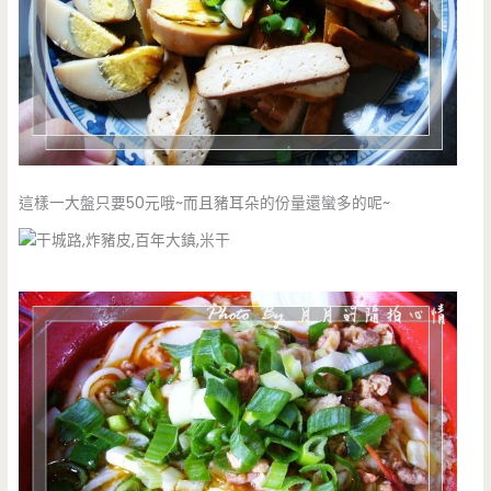
這樣一大盤只要50元哦~而且豬耳朵的份量還蠻多的呢~