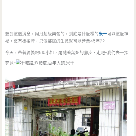
聽到這個消息，阿月超級興奮的，到底是什麼樣的
米干
可以這麼神
祕，沒有掛招牌，只做鄰居的生意就可以營業45年??
今天，帶著婆婆跟510小姐，尾隨著葉姊的腳步，走吧~我們去一探
究竟~