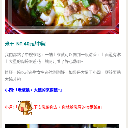
米干 NT:40元/中碗
我們都點了中碗來吃，一端上來就可以聞到一股清香，上面還有淋
上大量的肉燥跟蔥花，讓阿月看了好心動啊~
這樣一碗吃起來對女生來說剛剛好，如果是大胃王小四，應該要點
大碗才夠
小四:「老板娘，大碗的來兩碗~」
小月:「
..下次我帶你去，你就給我真的嗑兩碗!!」