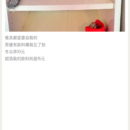
餐具都是要自取的
旁邊有飲料櫃我忘了拍
冬瓜茶10元
鋁箔裝的飲料則是15元