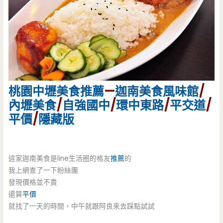
桃園
中壢美食
推薦
—
迦南美食風味館
/
內壢美食
/
自強國中
/
環中東路
/
平交道
/
平價
/
隱藏版
這家迦南美食是line生活圈的格友
推薦
的
我上網查了一下粉絲團
發現價格並不貴
還算
平價
就找了一天的時間，中午就跟阿良來去踩點試試