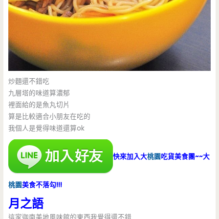
炒麵還不錯吃
九層塔的味道算濃郁
裡面給的是魚丸切片
算是比較適合小朋友在吃的
我個人是覺得味道還算ok
快來加入大
桃園
吃貨美食團~~大
桃園
美食不落勾!!!
月之語
這家迦南美地風味館的東西我覺得還不錯