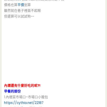
價格也算
平價
划算
雖然就在巷子裡面不起眼
但還算可以試試喲~~
內壢還有什麼好吃的呢?!
早餐的部份
1.內壢菜市場口–市場口小籠包
https://cythia.net/22187