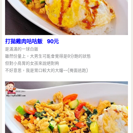
打拋雞肉咕咕飯 90元
是滿滿的一球白飯
雖然份量上，大男生可能會覺得是8分飽的狀態
但對小鳥胃的女孩來說絕對夠
不好意思，我是胃口較大的大嬸~~(掩面逃跑)