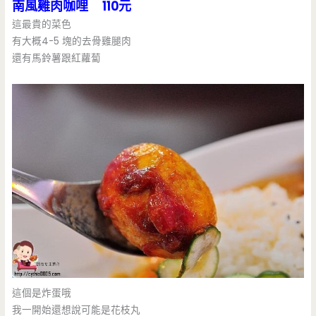
南風雞肉咖哩 110元
這最貴的菜色
有大概4-5 塊的去骨雞腿肉
還有馬鈴薯跟紅蘿蔔
這個是炸蛋哦
我一開始還想說可能是花枝丸