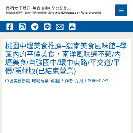
跳
民宿女王芽月-美食.旅遊.全台趴趴走
至
桃園美食部落客，邀約 -民宿合作體驗~ 請洽
cythia0805@gmail.com
//LINE: cythia0805
Main
主
要
Men
內
容
桃園中壢美食推薦–迦南美食風味館–學
區內的平價美食，南洋風味還不賴/內
壢美食/自強國中/環中東路/平交道/平
價/隱藏版(已結束營業)
中壢美食景點
,
吃喝玩樂in桃園
/ 作者:
芽月
/
2016-07-21