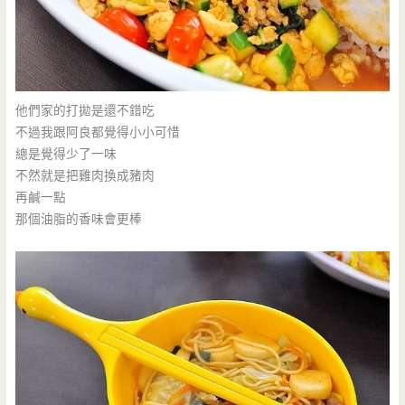
他們家的打拋是還不錯吃
不過我跟阿良都覺得小小可惜
總是覺得少了一味
不然就是把雞肉換成豬肉
再鹹一點
那個油脂的香味會更棒