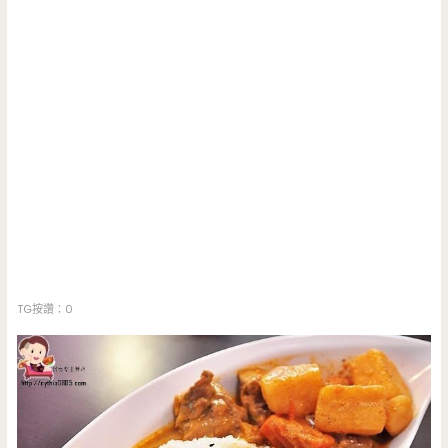
TG按讚：0