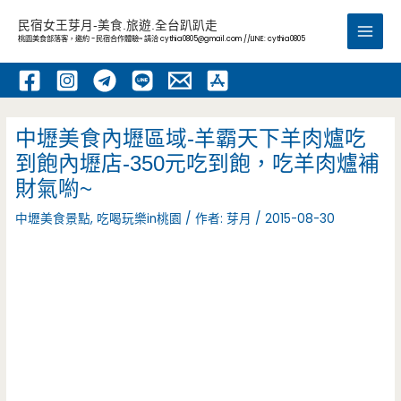
跳
民宿女王芽月-美食.旅遊.全台趴趴走
至
桃園美食部落客，邀約 -民宿合作體驗~ 請洽
cythia0805@gmail.com
//LINE: cythia0805
Main
主
要
Men
內
容
中壢美食內壢區域-羊霸天下羊肉爐吃
到飽內壢店-350元吃到飽，吃羊肉爐補
財氣喲~
中壢美食景點
,
吃喝玩樂in桃園
/ 作者:
芽月
/
2015-08-30