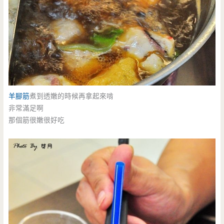
羊腳筋
煮到透嫩的時候再拿起來啃
非常滿足啊
那個筋很嫩很好吃