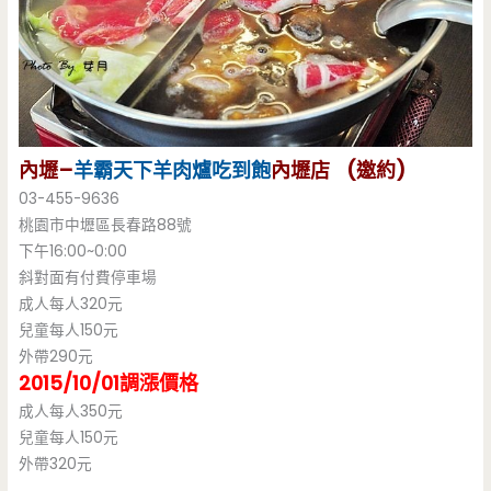
內壢–
羊霸天下
羊肉爐吃到飽
內壢店 (邀約)
03-455-9636
桃園市中壢區長春路88號
下午16:00~0:00
斜對面有付費停車場
成人每人320元
兒童每人150元
外帶290元
2015/10/01調漲價格
成人每人350元
兒童每人150元
外帶320元