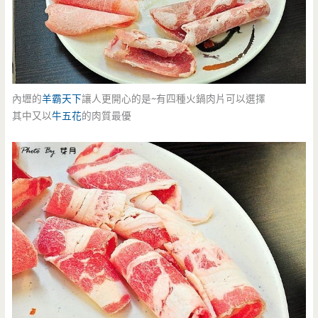
內壢的
羊霸天下
讓人更開心的是~有四種火鍋肉片可以選擇
其中又以
牛五花
的肉質最優