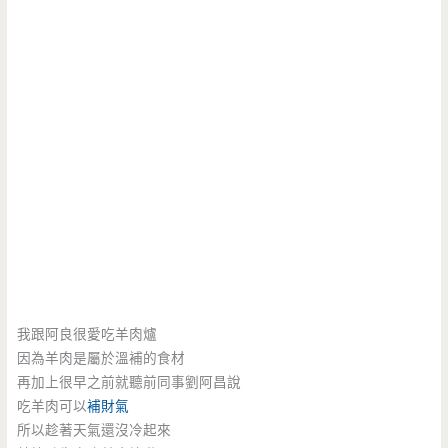
我跟阿良很愛吃羊肉爐
因為羊肉是屬於溫補的食材
再加上很早之前就聽前同事劉阿昌說
吃羊肉可以
補財氣
所以趁著天氣還沒冷起來