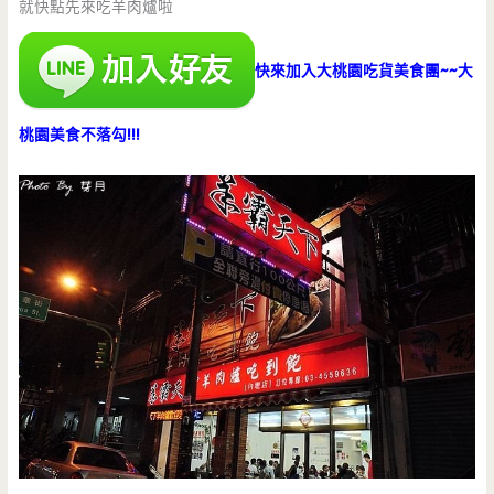
就快點先來吃羊肉爐啦
快來加入大桃園吃貨美食團~~大
桃園美食不落勾!!!