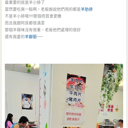
最重要的就是羊小排了
當然要吃爽一點啊，老板娘說他們用的都是
羊肋排
不是羊小排哦!!!!那個肉質會更嫩
而且我跟阿良都很滿意
那個羊燥味沒有很重，老板他們處理的很好
還有我愛的
羊腳筋
~~~