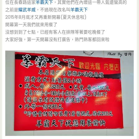
位在長春路這家
羊霸天下
，其實他們在內壢這一帶人氣還蠻高的
之前是
耀武羊威
，不過現在改名叫
羊霸天下
2015年8月底才又再重新開幕(夏天休息啦)
開幕第一天我們就來用餐了
沒想到到了七點，已經有客人在排隊等著要吃晚餐了
大家好強，第一天開幕沒有打廣告，熟門熟客都回來啦