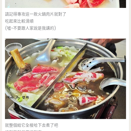
請記得專攻這一款火鍋肉片就對了
吃起來比較滑順
(噓~不要跟人家說是我講的)
就整個給它全梭哈下去煮了吧