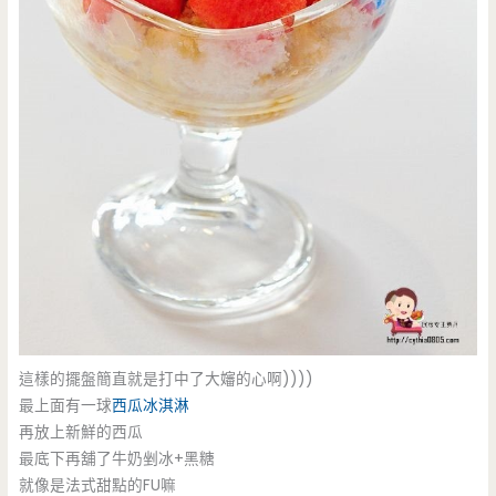
這樣的擺盤簡直就是打中了大嬸的心啊))))
最上面有一球
西瓜冰淇淋
再放上新鮮的西瓜
最底下再舖了牛奶剉冰+黑糖
就像是法式甜點的FU嘛