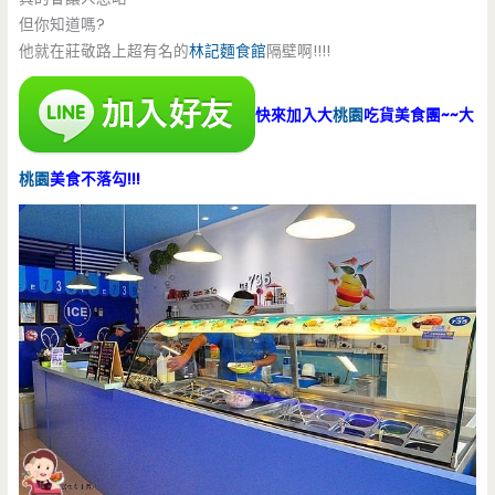
但你知道嗎?
他就在莊敬路上超有名的
林記麵食館
隔壁啊!!!!
快來加入大
桃園
吃貨美食團~~大
桃園
美食不落勾!!!