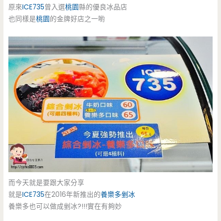
原來
ICE735
曾入選
桃園
縣的優良冰品店
也同樣是
桃園
的金牌好店之一喲
而今天就是要跟大家分享
就是
ICE735
在2016年新推出的
養樂多剉冰
養樂多也可以做成剉冰?!!!實在有夠妙