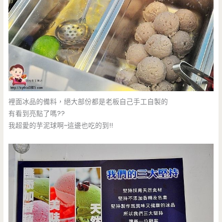
裡面冰品的備料，絕大部份都是老板自己手工自製的
有看到亮點了嗎??
我超愛的芋泥球啊~這邊也吃的到!!