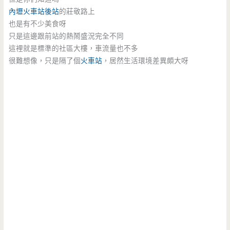
內壢
火車站
後站
的莊敬路上
也是有不少美食呀
只是這邊跟前站的熱鬧盛況完全不同
這裡就是標準的社區大樓，車流量也不多
很難想像，只是隔了個
火車站
，居然生活環境差異頗大呀