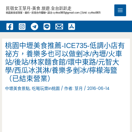
跳
民宿女王芽月-美食.旅遊.全台趴趴走
至
桃園美食部落客，邀約 -民宿合作體驗~ 請洽
cythia0805@gmail.com
//LINE: cythia0805
Main
主
要
Men
內
容
桃園中壢美食推薦-ICE735-低調小店有
祕方，養樂多也可以做剉冰/內壢/火車
站/後站/林家麵食館/環中東路/元智大
學/西瓜冰淇淋/養樂多剉冰/檸檬海盬
（已結束營業）
中壢美食景點
,
吃喝玩樂in桃園
/ 作者:
芽月
/
2016-06-14