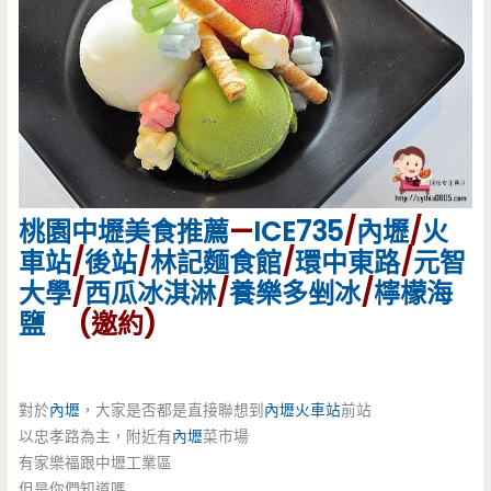
桃園
中壢美食
推薦
—
ICE735
/
內壢
/
火
車站
/
後站
/
林記麵食館
/
環中東路
/
元智
大學
/
西瓜冰淇淋
/
養樂多剉冰
/
檸檬海
鹽
(邀約)
對於
內壢
，大家是否都是直接聯想到
內壢
火車站
前站
以忠孝路為主，附近有
內壢
菜市場
有家樂福跟中壢工業區
但是你們知道嗎