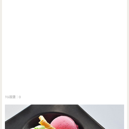
TG按讚：0