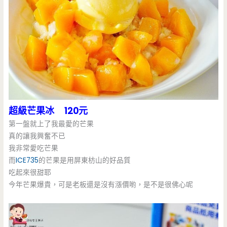
超級芒果冰 120元
第一盤就上了我最愛的芒果
真的讓我興奮不已
我非常愛吃芒果
而
ICE735
的芒果是用屏東枋山的好品質
吃起來很甜耶
今年芒果爆貴，可是老板還是沒有漲價喲，是不是很佛心呢