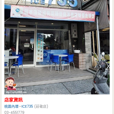
店家資訊
桃園
內壢
—
ICE735
(莊敬店)
03-4551779