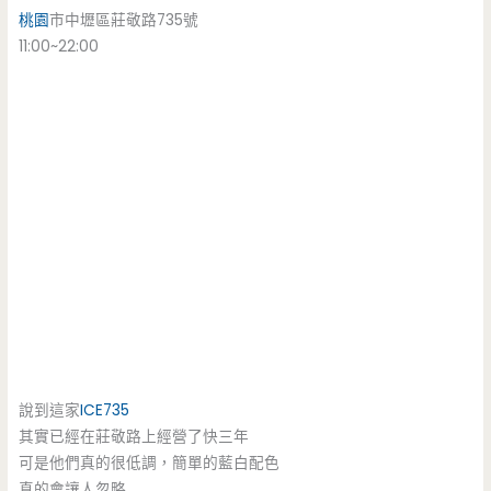
桃園
市中壢區莊敬路735號
11:00~22:00
說到這家
ICE735
其實已經在莊敬路上經營了快三年
可是他們真的很低調，簡單的藍白配色
真的會讓人忽略