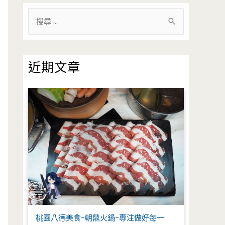
搜
尋
關
鍵
近期文章
字
:
桃園八德美食-朝鼎火鍋-專注做好每一