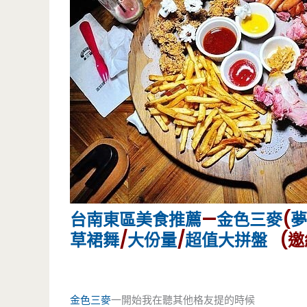
台南
東區美食
推薦
—
金色三麥
(
夢
草裙舞
/
大份量
/
超值大拼盤
(邀
金色三麥
一開始我在聽其他格友提的時候