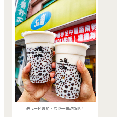
送我一杯珍奶，給我一個鼓勵吧！