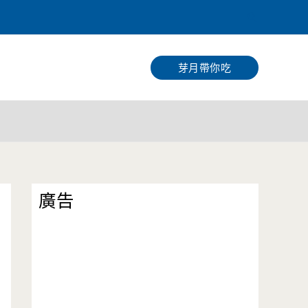
搜
尋
芽月帶你吃
廣告