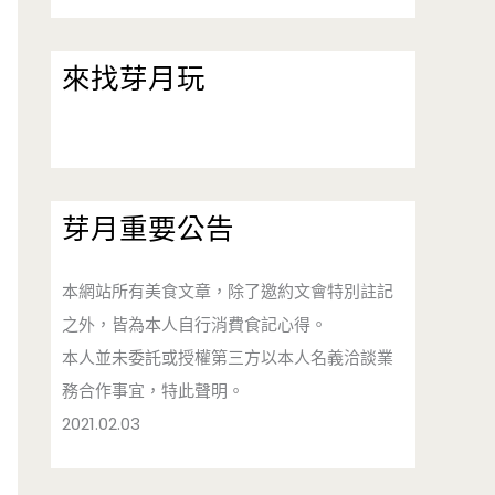
來找芽月玩
芽月重要公告
本網站所有美食文章，除了邀約文會特別註記
之外，皆為本人自行消費食記心得。
本人並未委託或授權第三方以本人名義洽談業
務合作事宜，特此聲明。
2021.02.03