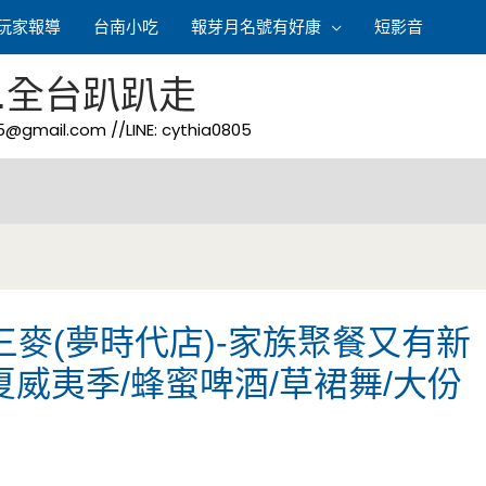
玩家報導
台南小吃
報芽月名號有好康
短影音
.全台趴趴走
05@gmail.com
//LINE: cythia0805
三麥(夢時代店)-家族聚餐又有新
威夷季/蜂蜜啤酒/草裙舞/大份