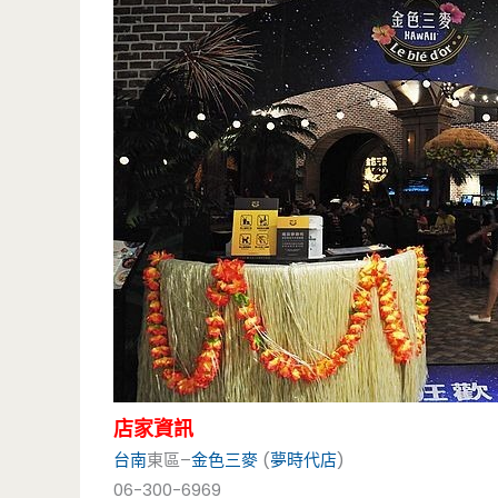
店家資訊
台南
東區–
金色三麥
(
夢時代店
)
06-300-6969