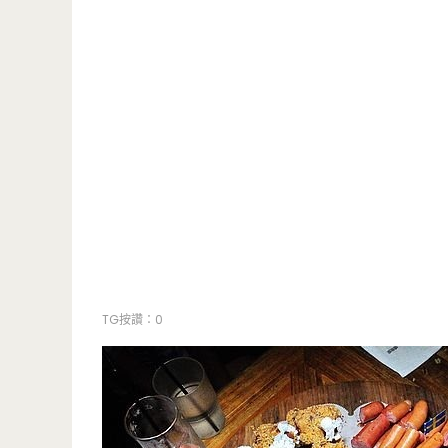
TG按讚：0