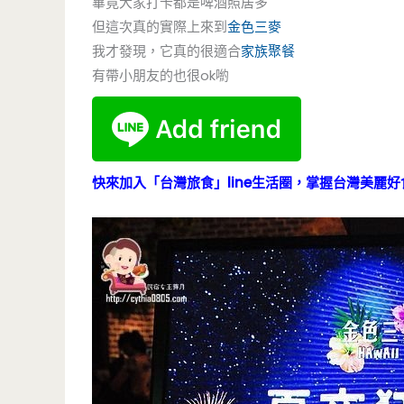
畢竟大家打卡都是啤酒照居多
但這次真的實際上來到
金色三麥
我才發現，它真的很適合
家族聚餐
有帶小朋友的也很ok喲
快來加入「台灣旅食」line生活圈，掌握台灣美麗好