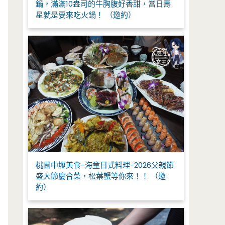
鍋，滿滿10盎司的牛胸腹好香甜，當日壽
星就是要來吃火鍋！ （邀約）
桃園中壢美食-海童日式料理-2026父親節
盛大節慶合菜，松葉蟹等你來！！ （邀
約）