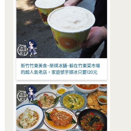
新竹竹東美食-榮祺冰舖-躲在竹東菜市場
的超人氣老店，家庭號芋頭冰只要120元