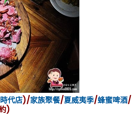
時代店
)/
家族聚餐
/
夏威夷季
/
蜂蜜啤酒
/
約)