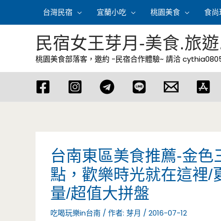
跳
台灣民宿
宜蘭小吃
桃園美食
食尚
至
主
民宿女王芽月-美食.旅遊
要
桃園美食部落客，邀約 -民宿合作體驗~ 請洽
cythia08
內
容
台南東區美食推薦-金色
點，歡樂時光就在這裡/夏
量/超值大拼盤
吃喝玩樂in台南
/ 作者:
芽月
/
2016-07-12