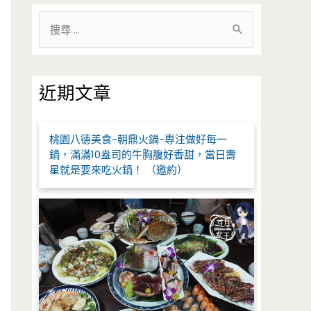
搜
尋
關
鍵
近期文章
字
:
桃園八德美食-朝鼎火鍋-專注做好每一
鍋，滿滿10盎司的牛胸腹好香甜，當日壽
星就是要來吃火鍋！ （邀約）