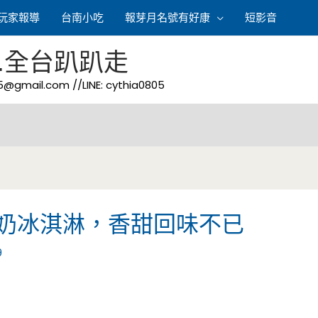
玩家報導
台南小吃
報芽月名號有好康
短影音
.全台趴趴走
05@gmail.com
//LINE: cythia0805
奶冰淇淋，香甜回味不已
9