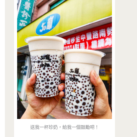
送我一杯珍奶，給我一個鼓勵吧！