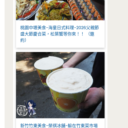
桃園中壢美食-海童日式料理-2026父親節
盛大節慶合菜，松葉蟹等你來！！ （邀
約）
新竹竹東美食-榮祺冰舖-躲在竹東菜市場