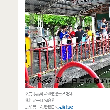
領完冰品可以到這邊坐著吃冰
我們是平日來的喲
之前第一次是假日來
光復糖廠