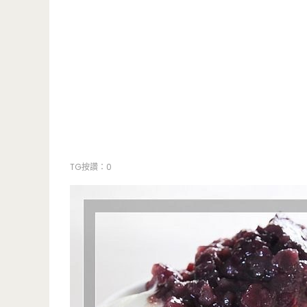
TG按讚：0