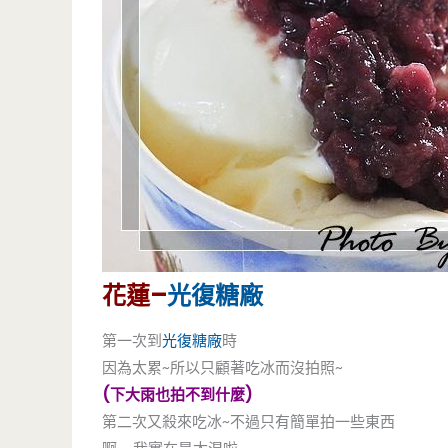
花蓮–
光復糖廠
第一次到
光復糖廠
時
因為太累~所以只顧著吃冰而沒拍照~
(下大雨也拍不到什麼)
第二次又殺來吃冰~不過只有簡單拍一些東西