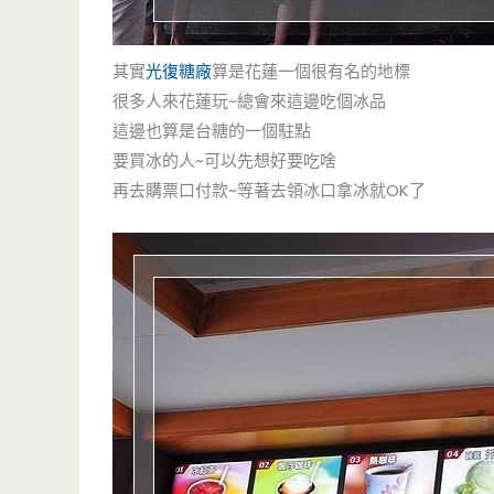
其實
光復糖廠
算是花蓮一個很有名的地標
很多人來花蓮玩~總會來這邊吃個冰品
這邊也算是台糖的一個駐點
要買冰的人~可以先想好要吃啥
再去購票口付款~等著去領冰口拿冰就OK了