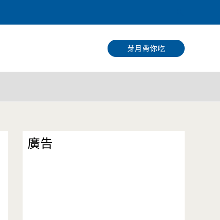
搜
尋
芽月帶你吃
廣告