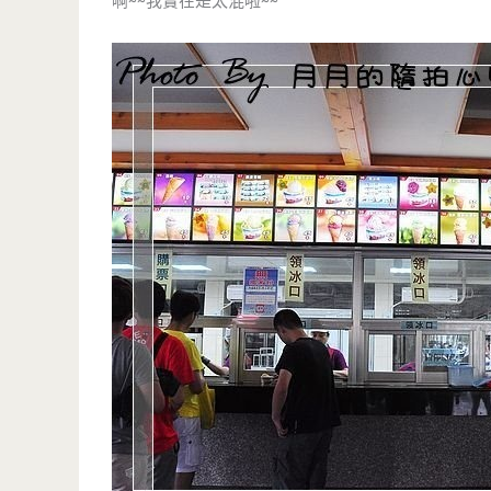
啊~~我實在是太混啦~~