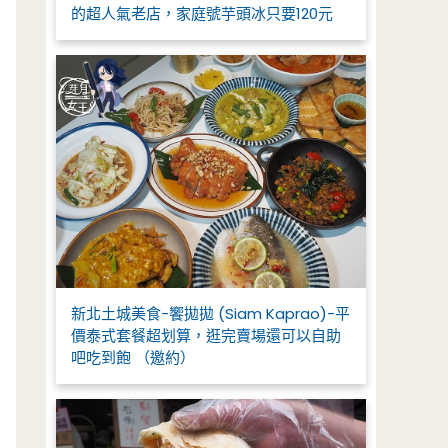
的超人氣老店，家庭號芋頭冰只要120元
新北土城美食-饗拋拋 (Siam Kaprao)-平
價泰式套餐超划算，逛完賣場還可以自助
吧吃到飽 （邀約）