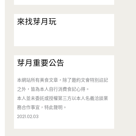
來找芽月玩
芽月重要公告
本網站所有美食文章，除了邀約文會特別註記
之外，皆為本人自行消費食記心得。
本人並未委託或授權第三方以本人名義洽談業
務合作事宜，特此聲明。
2021.02.03