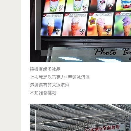
這邊有超多冰品
上次我是吃巧克力+芋頭冰淇淋
這邊還有芥末冰淇淋
不知誰會挑戰~