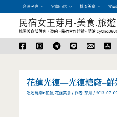
跳
台灣民宿
宜蘭小吃
桃園美食
食尚
至
主
民宿女王芽月-美食.旅遊
要
桃園美食部落客，邀約 -民宿合作體驗~ 請洽
cythia08
內
容
花蓮光復—光復糖廠–鮮
吃喝玩樂in花蓮
,
花蓮美食
/ 作者:
芽月
/
2013-07-0