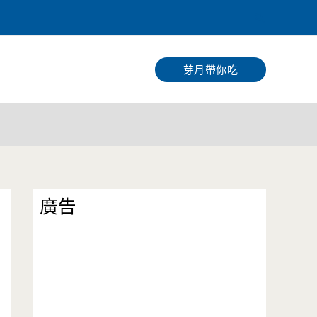
搜
尋
芽月帶你吃
廣告