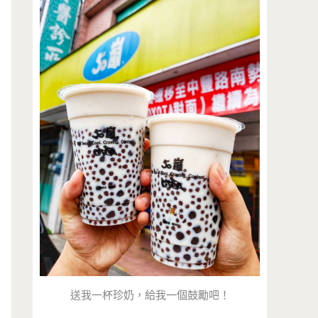
送我一杯珍奶，給我一個鼓勵吧！