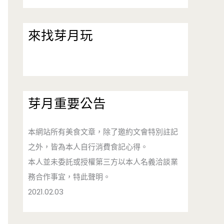
來找芽月玩
芽月重要公告
本網站所有美食文章，除了邀約文會特別註記
之外，皆為本人自行消費食記心得。
本人並未委託或授權第三方以本人名義洽談業
務合作事宜，特此聲明。
2021.02.03