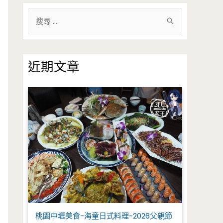
搜
尋
關
鍵
近期文章
字
:
桃園中壢美食-海童日式料理-2026父親節