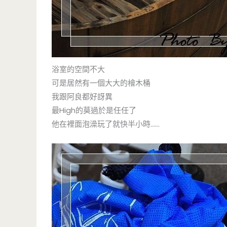
浴室的空間不大
可是居然有一個大大的檜木桶
我跟阿良都好訝異
最High的莫過於是任任了
他在裡面泡澡玩了就快半小時……