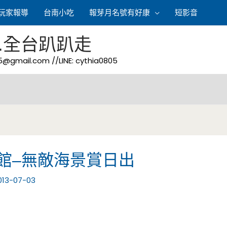
玩家報導
台南小吃
報芽月名號有好康
短影音
.全台趴趴走
05@gmail.com
//LINE: cythia0805
館–無敵海景賞日出
013-07-03