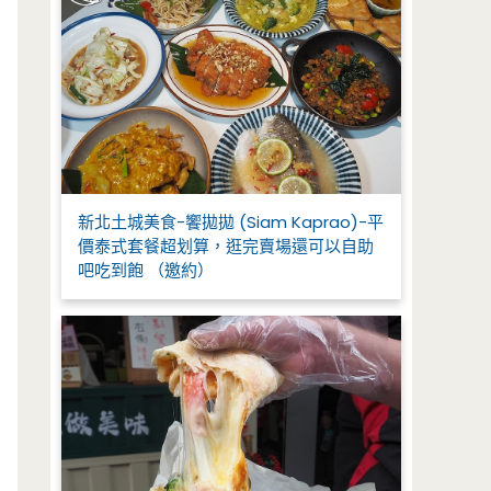
新北土城美食-饗拋拋 (Siam Kaprao)-平
價泰式套餐超划算，逛完賣場還可以自助
吧吃到飽 （邀約）