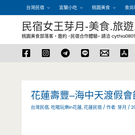
跳
台灣民宿
宜蘭小吃
桃園美食
食尚
至
主
民宿女王芽月-美食.旅遊
要
桃園美食部落客，邀約 -民宿合作體驗~ 請洽
cythia08
內
容
花蓮壽豐–海中天渡假會
台灣民宿
,
吃喝玩樂in花蓮
,
花蓮民宿
/ 作者:
芽月
/
2