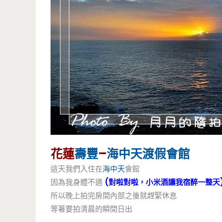
花蓮
壽豐
–
海中天
渡假會館
這天我們入住在
海中天
會館
因為我身體不適
(對啦對啦，小米酒讓我宿醉一整天
所以晚上拍完房間內部之後就趕緊休息
等著要拍清晨的瞬間日出