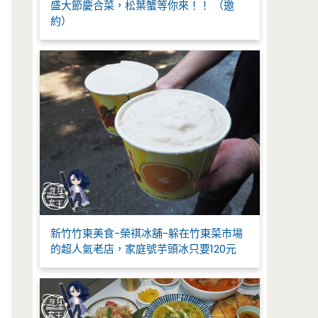
盛大節慶合菜，松葉蟹等你來！！ （邀
約）
新竹竹東美食-榮祺冰舖-躲在竹東菜市場
的超人氣老店，家庭號芋頭冰只要120元