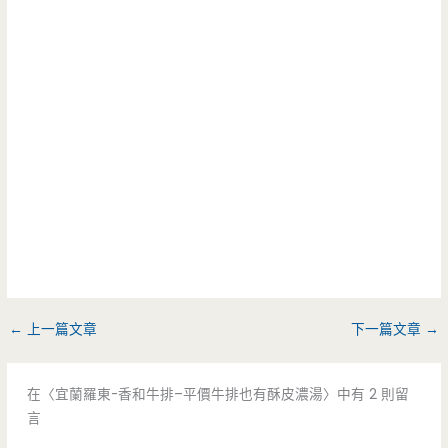
←
上一篇文章
下一篇文章
→
在〈宜蘭羅東-香和牛排–平價牛排也有酥皮濃湯〉中有 2 則留
言