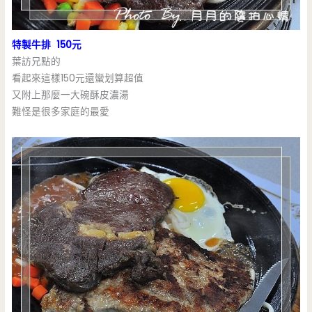
特製牛排 150元
葉訪兄點的
看起來這樣150元還蠻划算超值
又附上那麼一大碗酥皮濃湯
難怪是很多家庭的最愛