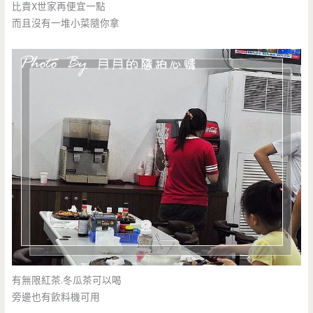
比貴X世家再便宜一點
而且沒有一堆小菜隨你拿
有無限紅茶.冬瓜茶可以喝
旁邊也有飲料機可用