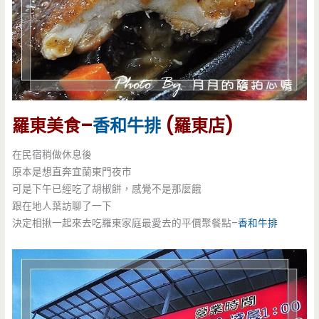
羅東美食–
香和牛排
(羅東店)
在民宿稍做休息後
原本是想直奔宜蘭東門夜市
可是下午已經吃了胡椒餅，感覺不是那麼餓
跟在地人葉訪聊了一下
決定相揪一起來去吃羅東家庭最愛去的平價聚餐點–
香和牛排