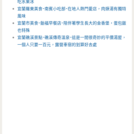
吃水果冰
宜蘭羅東美食-南賓小吃部-在地人熱門愛店，肉焿湯有獨特
風味
宜蘭市美食-飴福早餐店-陪伴著學生長大的金香堡，蛋包飯
也特殊
宜蘭礁溪景點-礁溪傳奇溫泉-這是一間很奇妙的平價湯屋，
一個人只要一百元，露營車宿的划算好去處