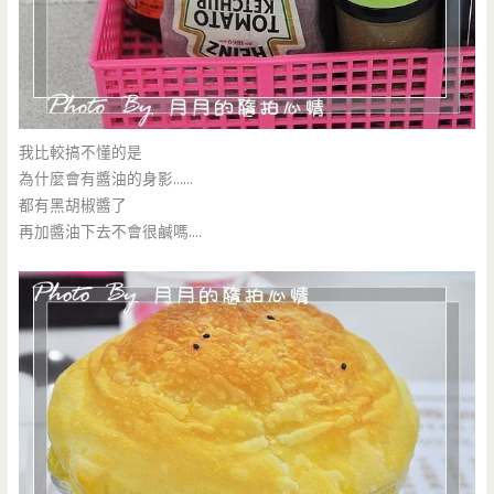
我比較搞不懂的是
為什麼會有醬油的身影……
都有黑胡椒醬了
再加醬油下去不會很鹹嗎….