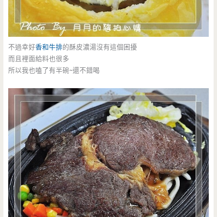
不過幸好
香和牛排
的酥皮濃湯沒有這個困擾
而且裡面給料也很多
所以我也嗑了有半碗~還不錯喝