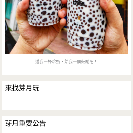
送我一杯珍奶，給我一個鼓勵吧！
來找芽月玩
芽月重要公告