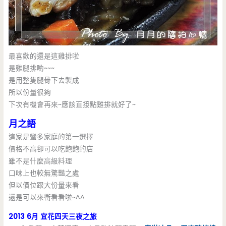
最喜歡的還是這雞排啦
是雞腿排喲~~~
是用整隻腿骨下去製成
所以份量很夠
下次有機會再來~應該直接點雞排就好了~
月之語
這家是蠻多家庭的第一選擇
價格不高卻可以吃飽飽的店
雖不是什麼高級料理
口味上也較無驚豔之處
但以價位跟大份量來看
還是可以來衝看看啦~^^
2013 6月 宜花四天三夜之旅