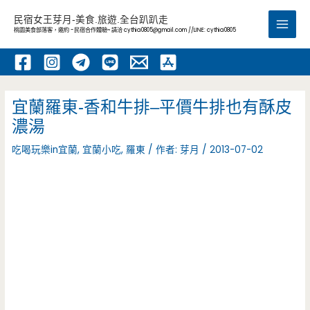
跳
民宿女王芽月-美食.旅遊.全台趴趴走
至
桃園美食部落客，邀約 -民宿合作體驗~ 請洽
cythia0805@gmail.com
//LINE: cythia0805
Main
主
要
Men
內
容
宜蘭羅東-香和牛排–平價牛排也有酥皮
濃湯
吃喝玩樂in宜蘭
,
宜蘭小吃
,
羅東
/ 作者:
芽月
/
2013-07-02