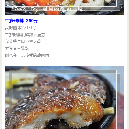
牛排+雞排 260元
我的麵都給任任了
牛排的厚度頗讓人滿意
我覺得牛肉不會太乾
雖沒令人驚豔
倒也在可以接受的範圍內