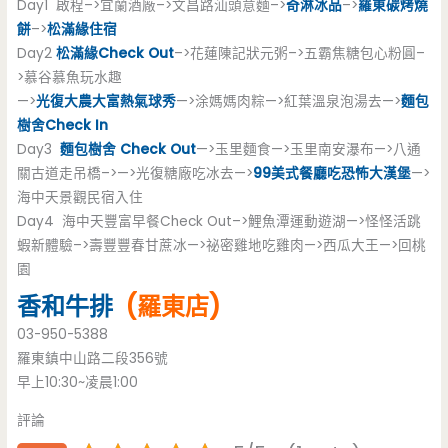
Day1 啟程–>宜蘭酒廠–>文昌路汕頭意麵–>
奇淋冰品
–>
羅東碳烤燒
餅
–>
松滿緣住宿
Day2
松滿緣Check Out
–>花蓮陳記狀元粥–>五霸焦糖包心粉圓–
>慕谷慕魚玩水趣
—>
光復大農大富熱氣球秀
—>涂媽媽肉粽—>紅葉溫泉泡湯去—>
麵包
樹舍Check In
Day3
麵包樹舍 Check Out
—>玉里麵食—>玉里南安瀑布—>八通
關古道走吊橋–>—>光復糖廠吃冰去—>
99美式餐廳吃恐怖大漢堡
—>
海中天景觀民宿入住
Day4 海中天豐富早餐Check Out–>鯉魚潭運動遊湖—>怪怪活跳
蝦新體驗–>壽豐豐春甘蔗冰—>祕密雞地吃雞肉—>西瓜大王—>回桃
園
香和牛排
(羅東店)
03-950-5388
羅東鎮中山路二段356號
早上10:30~凌晨1:00
評論