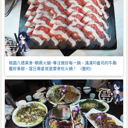
桃園八德美食-朝鼎火鍋-專注做好每一鍋，滿滿10盎司的牛胸
腹好香甜，當日壽星就是要來吃火鍋！ （邀約）