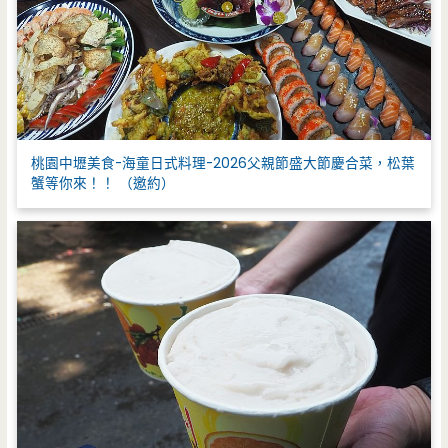
桃園中壢美食-海童日式料理-2026父親節盛大節慶合菜，松葉
蟹等你來！！ （邀約）