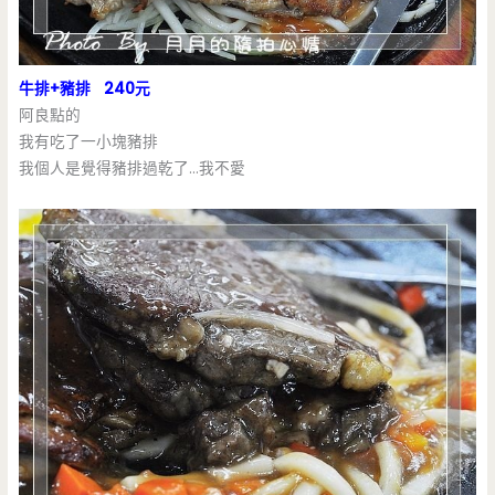
牛排+豬排 240元
阿良點的
我有吃了一小塊豬排
我個人是覺得豬排過乾了…我不愛