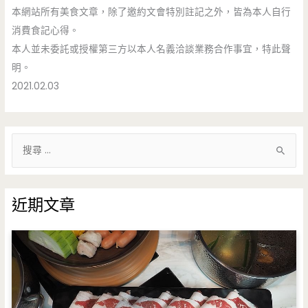
本網站所有美食文章，除了邀約文會特別註記之外，皆為本人自行
消費食記心得。
本人並未委託或授權第三方以本人名義洽談業務合作事宜，特此聲
明。
2021.02.03
搜
尋
關
鍵
近期文章
字
: