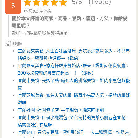
5/5 - (1 vote)
5
1位網友投票評論
關於本文評論的商家、商品、景點、議題、方法，你給幾
顆星呢？
歡迎一起點擊星號參與評論唷！
延伸閱讀
宜蘭羅東美食-人生百味居酒屋-想吃多少就拿多少，不只串
烤好吃，鹽酥雞也好優~~（邀約）
宜蘭羅東美食-憶庭軒羅東創始店-羅東工場對面優質餐廳，
200多塊套餐的豐盛度超高！！ （邀約）
宜蘭市美食-長弘早點-嚇死人的排隊美食，鮮肉水煎包超優
質
宜蘭頭城美食-無名夫妻肉羹-隱藏小店高人氣，招牌肉羹好
滋味
宜蘭壯圍-壯圍包子店-手工現做，晚來吃不到
宜蘭市美食-口福小籠湯包-全台獨特的海菜小籠包在宜蘭，
清爽滋味別有風味
宜蘭冬山-春記麥芽酥+順進蜜餞行–一次二種選擇，快點來