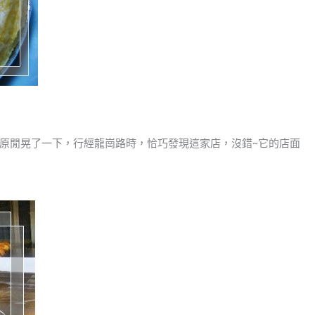
原閒晃了一下，行經龍崗路時，恰巧發現這家店，沒錯~它的店面