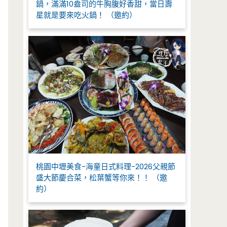
鍋，滿滿10盎司的牛胸腹好香甜，當日壽
星就是要來吃火鍋！ （邀約）
桃園中壢美食-海童日式料理-2026父親節
盛大節慶合菜，松葉蟹等你來！！ （邀
約）