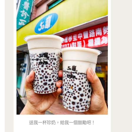
送我一杯珍奶，給我一個鼓勵吧！