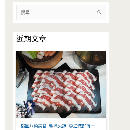
搜
尋
關
鍵
近期文章
字
:
桃園八德美食-朝鼎火鍋-專注做好每一