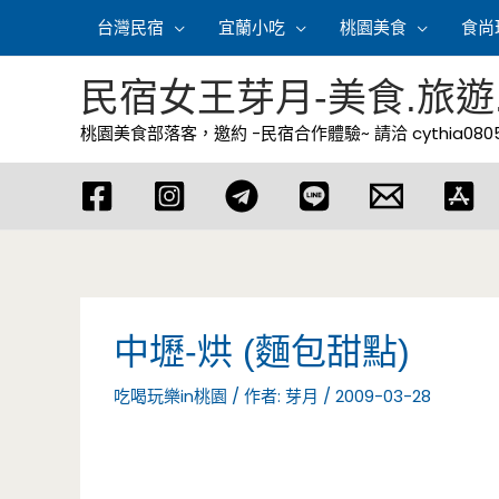
跳
台灣民宿
宜蘭小吃
桃園美食
食尚
至
主
民宿女王芽月-美食.旅遊
要
桃園美食部落客，邀約 -民宿合作體驗~ 請洽
cythia08
內
容
中壢-烘 (麵包甜點)
吃喝玩樂in桃園
/ 作者:
芽月
/
2009-03-28