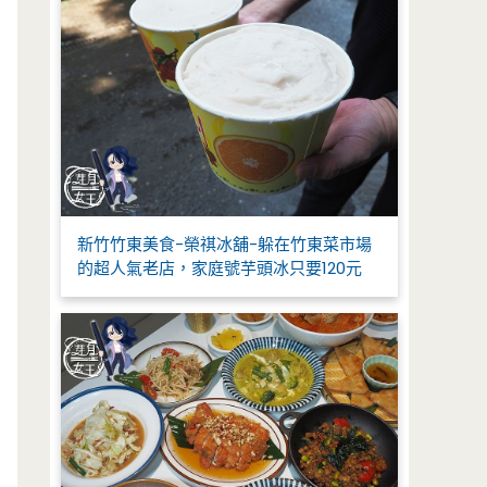
新竹竹東美食-榮祺冰舖-躲在竹東菜市場
的超人氣老店，家庭號芋頭冰只要120元