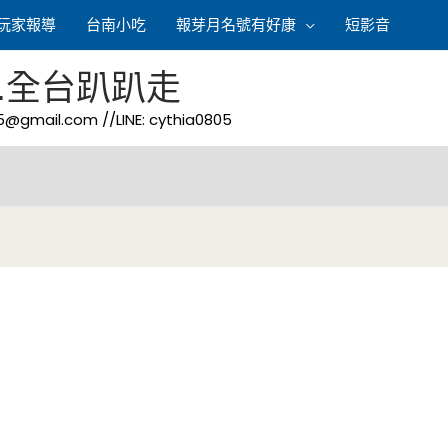
玩家報導
台南小吃
報芽月名號有好康
短影音
.全台趴趴走
05@gmail.com
//LINE: cythia0805