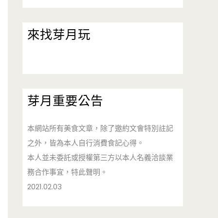
來找芽月玩
芽月重要公告
本網站所有美食文章，除了邀約文會特別註記
之外，皆為本人自行消費食記心得。
本人並未委託或授權第三方以本人名義洽談業
務合作事宜，特此聲明。
2021.02.03