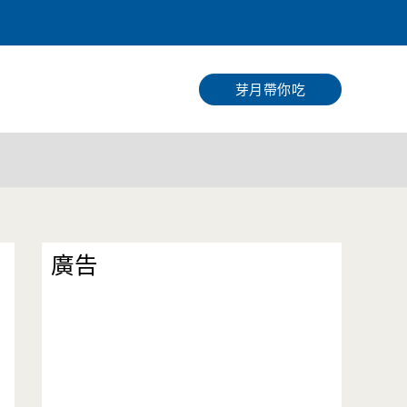
搜
尋
芽月帶你吃
廣告