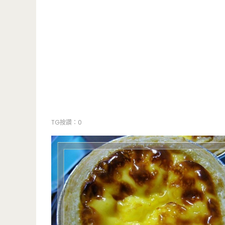
TG按讚：0