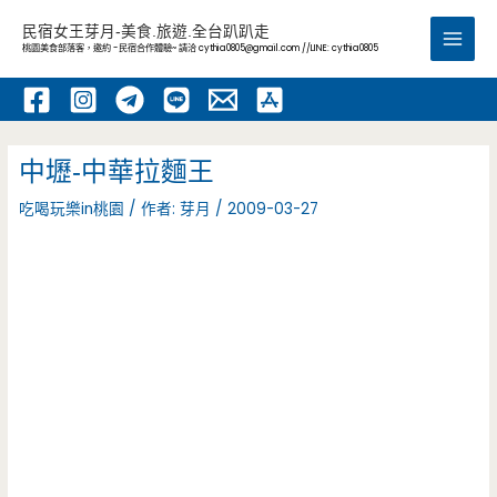
跳
民宿女王芽月-美食.旅遊.全台趴趴走
至
桃園美食部落客，邀約 -民宿合作體驗~ 請洽
cythia0805@gmail.com
//LINE: cythia0805
Main
主
要
Men
內
容
中壢-中華拉麵王
吃喝玩樂in桃園
/ 作者:
芽月
/
2009-03-27