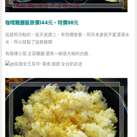
咖哩雞腿飯原價144元，特價98元
這是阿月點的，這天是週三，有特價套餐，阿月本身就不愛湯湯水
水，所以就點了這款飯類
有兩樣小菜.主菜雞腿.還有一碗很大碗的白飯…