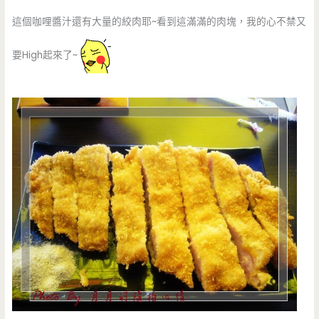
這個咖哩醬汁還有大量的絞肉耶~看到這滿滿的肉塊，我的心不禁又
要High起來了~