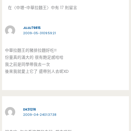
在〈中壢-中華拉麵王〉中有 17 則留言
JUJU79815
2009-05-3109:59:21
中華拉麵王的豬排拉麵好吃!!
份量真的滿大的 很有飽足感哈哈
我之前是同學帶我去一次
後來我就愛上它了 還帶別人去呢XD
DK31216
2009-04-2401:37:38