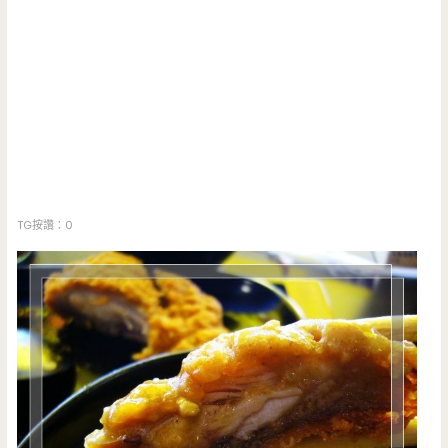
TG按讚：0