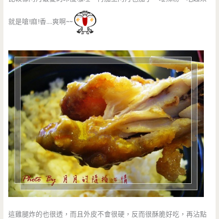
就是嗆!麻!香….爽啊~~
這雞腿炸的也很透，而且外皮不會很硬，反而很酥脆好吃，再沾點