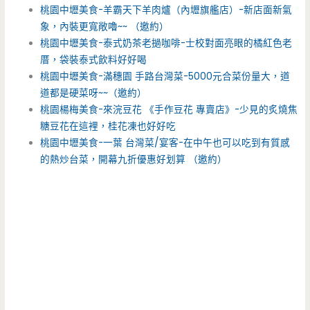
桃園中壢美食-羊霸天下羊肉爐（內壢旗艦店）-新店面新氣
象，內裝更寬敞嚕~~ （邀約）
桃園中壢美食-泰式奶茶老撾咖啡-士校對面亮眼的橘紅色老
厝，袋裝泰式飲料好好喝
桃園中壢美食-滿穗園 手路台灣菜-5000元合菜份量大，道
道都是硬菜呀~~（邀約）
桃園楊梅美食-來浣豆花 《手作豆花 專賣店》-少見的炙燒焦
糖豆花在這裡，桂花凍也好好吃
桃園中壢美食-一葉 台灣菜/宴客-在中午也可以吃到有質感
的熱炒台菜，開幕九折優惠好划算 （邀約）