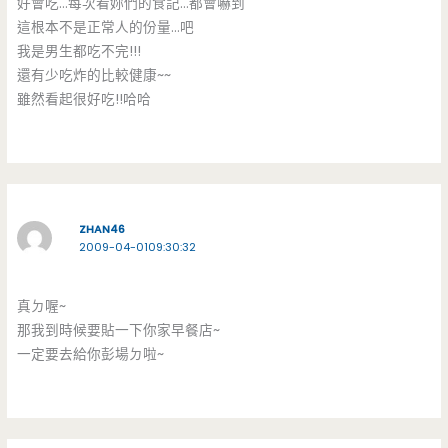
好會吃…每次看妳們的食記…都會嚇到
這根本不是正常人的份量…吧
我是男生都吃不完!!!
還有少吃炸的比較健康~~
雖然看起很好吃!!哈哈
ZHAN46
2009-04-0109:30:32
真ㄉ喔~
那我到時候要貼一下你家早餐店~
一定要去給你彭場ㄉ啦~