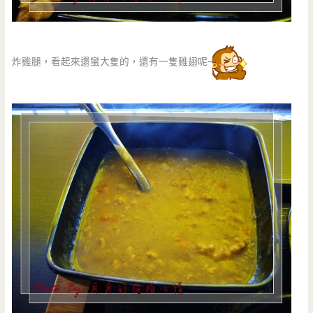
炸雞腿，看起來還蠻大隻的，還有一隻雞翅呢~