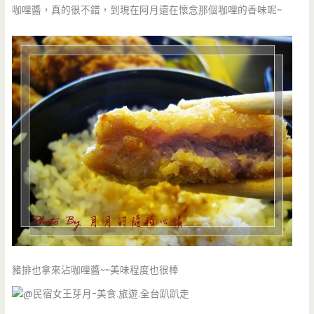
咖哩醬，真的很不錯，到現在阿月還在懷念那個咖哩的香味呢~
豬排也拿來沾咖哩醬~~美味程度也很棒