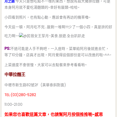
月之語
:今天只是想吃點不一樣的東西，想說有超大豬排拉麵，可是
本身阿月就不愛吃湯麵類的~幸好有飯類~哈哈~
小四看到照片，也有點心動，應該會有再訪的機率嚕~
今天這一頓，阿月吃不完…飯剩一堆啊!!!少了一個小四，真是拚的好
吃力啊~~
PS:
不過可能是人手不夠吧，一入座時，菜單給阿月後就進去忙，
等了10分鐘，店員才出現，阿月覺得這個部份是可以改進的啦~^^~
上菜速度不會很慢，大家可以去點餐來參考看看喲~
中華拉麵王
中壢市新生路82號2F (美華泰斜對面)
TEL:(03)280-5282
11:00~21:00
如果您也喜歡這篇文章，也請幫阿月按個推推喲~感恩