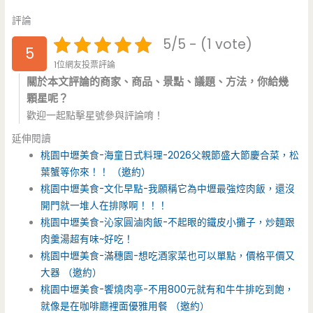
評論
5/5 - (1 vote)
5
1位網友投票評論
關於本文評論的商家、商品、景點、議題、方法，你給幾
顆星呢？
歡迎一起點擊星號參與評論唷！
延伸閱讀
桃園中壢美食-海童日式料理-2026父親節盛大節慶合菜，松
葉蟹等你來！！ （邀約）
桃園中壢美食-文化早點-我願稱它為中壢最強焢肉飯，還沒
開門就一堆人在排隊啊！！！
桃園中壢美食-沁家圓滷肉飯-不起眼的鐵皮小攤子，炒麵跟
肉羹湯超有味~好吃！
桃園中壢美食-滿穗園-想吃酒家菜也可以單點，價格平價又
大器 （邀約）
桃園中壢美食-饗燒肉亭-不用800元就有和牛牛排吃到飽，
就像是在咖啡廳裡面優雅用餐 （邀約）