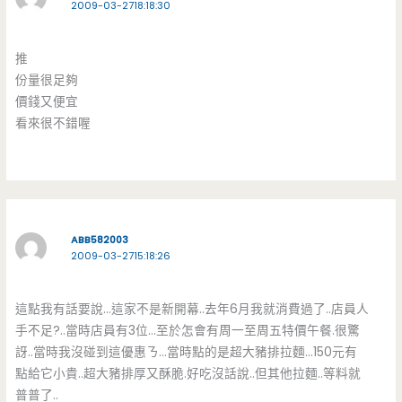
2009-03-2718:18:30
推
份量很足夠
價錢又便宜
看來很不錯喔
ABB582003
2009-03-2715:18:26
這點我有話要說…這家不是新開幕..去年6月我就消費過了..店員人
手不足?..當時店員有3位…至於怎會有周一至周五特價午餐.很驚
訝..當時我沒碰到這優惠ㄋ…當時點的是超大豬排拉麵…150元有
點給它小貴..超大豬排厚又酥脆.好吃沒話說..但其他拉麵..等料就
普普了..