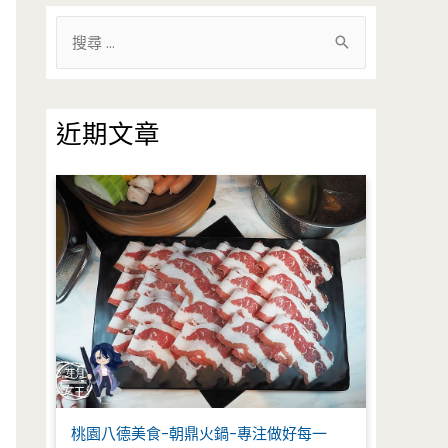
搜
尋
關
鍵
近期文章
字
:
桃園八德美食-朝鼎火鍋-專注做好每一