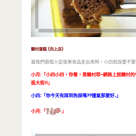
糖村蛋糕 (向上店)
當我們兩個人從俊美食品走出來時，小四就說要不要
小月:「小四小四，你看，是糖村耶~網路上說糖村
逛大街!!」
小四:「你今天有踩到狗屎嗎??運氣那麼好..」
小月:「
」