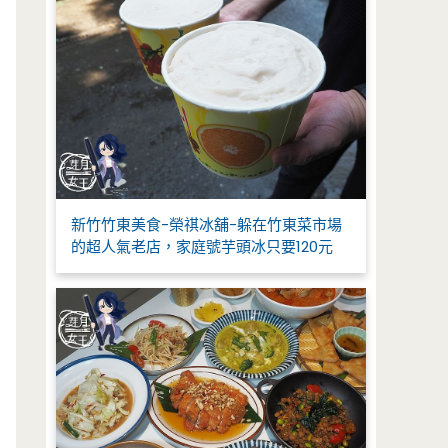
新竹竹東美食-榮祺冰舖-躲在竹東菜市場
的超人氣老店，家庭號芋頭冰只要120元