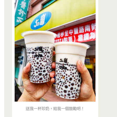
送我一杯珍奶，給我一個鼓勵吧！