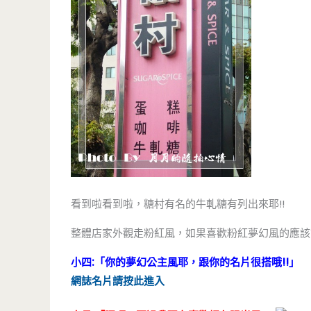
看到啦看到啦，糖村有名的牛軋糖有列出來耶!!
整體店家外觀走粉紅風，如果喜歡粉紅夢幻風的應該
小四:「你的夢幻公主風耶，跟你的名片很搭哦!!」
網誌名片請按此進入