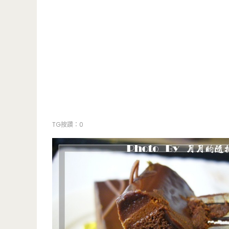
TG按讚：0