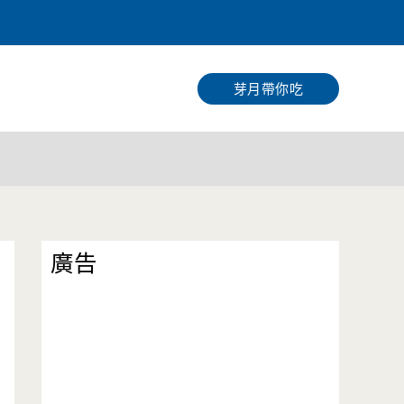
搜
尋
芽月帶你吃
廣告