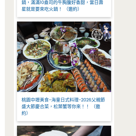
鍋，滿滿10盎司的牛胸腹好香甜，當日壽
星就是要來吃火鍋！ （邀約）
桃園中壢美食-海童日式料理-2026父親節
盛大節慶合菜，松葉蟹等你來！！ （邀
約）