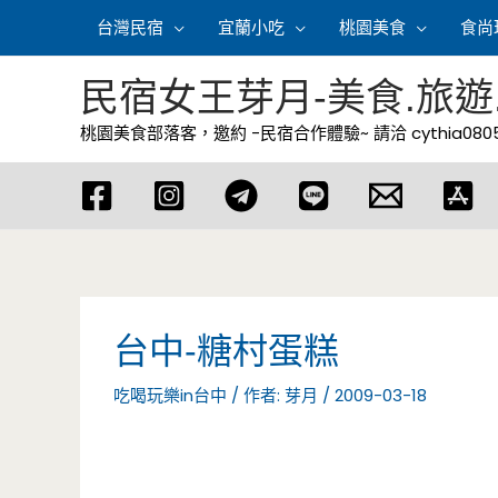
跳
台灣民宿
宜蘭小吃
桃園美食
食尚
至
主
民宿女王芽月-美食.旅遊
要
桃園美食部落客，邀約 -民宿合作體驗~ 請洽
cythia08
內
容
台中-糖村蛋糕
吃喝玩樂in台中
/ 作者:
芽月
/
2009-03-18