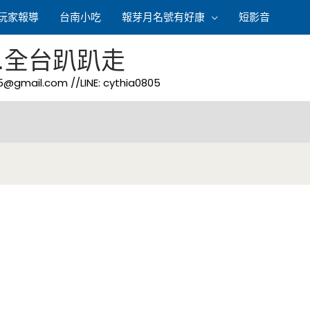
玩家報導
台南小吃
報芽月名號有好康
短影音
.全台趴趴走
05@gmail.com
//LINE: cythia0805