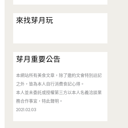
來找芽月玩
芽月重要公告
本網站所有美食文章，除了邀約文會特別註記
之外，皆為本人自行消費食記心得。
本人並未委託或授權第三方以本人名義洽談業
務合作事宜，特此聲明。
2021.02.03