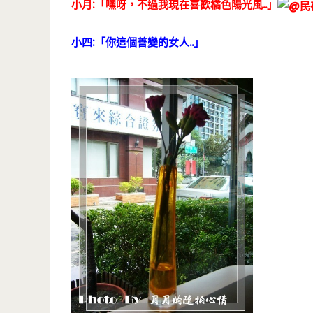
小月:「嘿呀，不過我現在喜歡橘色陽光風..」
小四:「你這個善變的女人..」