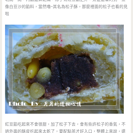
像白豆沙的餡料，當然嚕~其名為松子酥，那麼裡面的松子也看的見
啦
紅豆餡吃起來不會很甜，加了松子下去，會有些許松子的香氣，不
過外面的酥皮吃起來太乾了，要配點茶才好入口，整體上來說，還