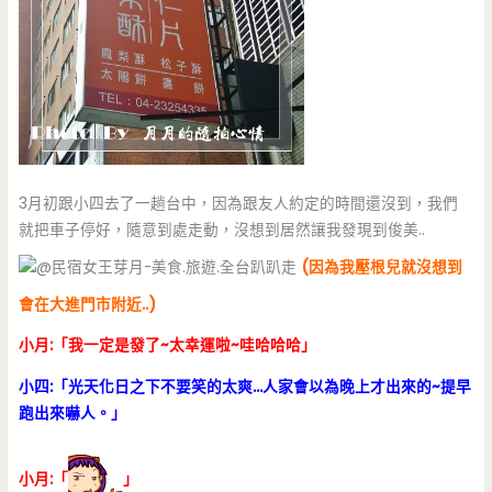
3月初跟小四去了一趟台中，因為跟友人約定的時間還沒到，我們
就把車子停好，隨意到處走動，沒想到居然讓我發現到俊美..
(因為我壓根兒就沒想到
會在大進門市附近..)
小月:「我一定是發了~太幸運啦~哇哈哈哈」
小四:「光天化日之下不要笑的太爽…人家會以為晚上才出來的~提早
跑出來嚇人。」
小月:「
」