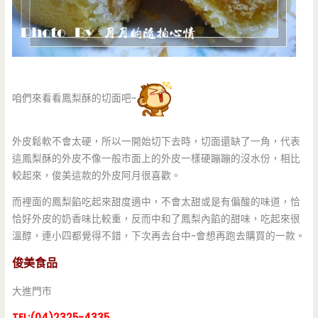
咱們來看看鳳梨酥的切面吧~
外皮鬆軟不會太硬，所以一開始切下去時，切面還缺了一角，代表
這鳳梨酥的外皮不像一般市面上的外皮一樣硬蹦蹦的沒水份，相比
較起來，俊美這款的外皮阿月很喜歡。
而裡面的鳳梨餡吃起來甜度適中，不會太甜或是有偏酸的味道，恰
恰好外皮的奶香味比較重，反而中和了鳳梨內餡的甜味，吃起來很
溫醇，連小四都覺得不錯，下次再去台中~會想再跑去購買的一款。
俊美食品
大進門市
TEL:(04)2325-4335