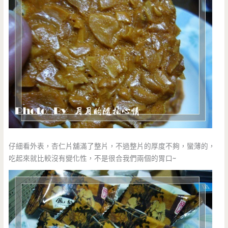
仔細看外表，杏仁片舖滿了整片，不過整片的厚度不夠，蠻薄的，
吃起來就比較沒有變化性，不是很合我們兩個的胃口~