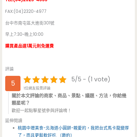
FAX:(04)2320-4977
台中市南屯區大進街301號
早上7:30~晚上10:00
購買產品達1萬元則免運費
評論
5/5 - (1 vote)
5
1位網友投票評論
關於本文評論的商家、商品、景點、議題、方法，你給幾
顆星呢？
歡迎一起點擊星號參與評論唷！
延伸閱讀
桃園中壢美食-北海道小圓餅-親愛的，我把台式馬卡龍變厚
了，而且更鬆軟好吃 （邀約）