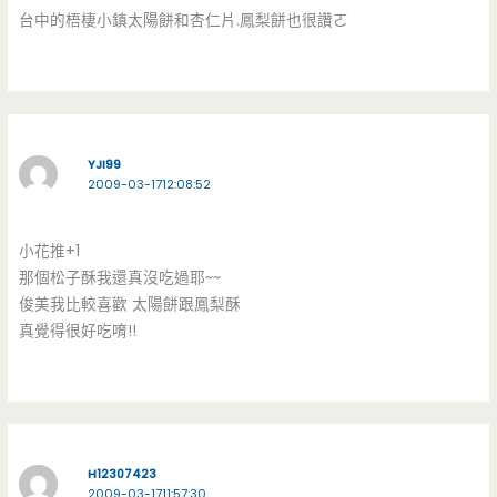
台中的梧棲小鎮太陽餅和杏仁片.鳳梨餅也很讚ㄛ
YJI99
2009-03-1712:08:52
小花推+1
那個松子酥我還真沒吃過耶~~
俊美我比較喜歡 太陽餅跟鳳梨酥
真覺得很好吃唷!!
H12307423
2009-03-1711:57:30