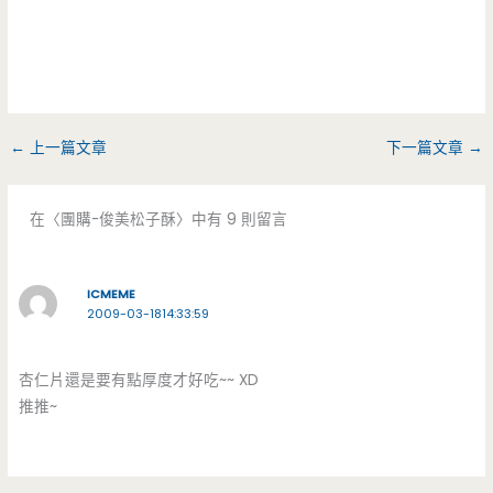
←
上一篇文章
下一篇文章
→
在〈團購-俊美松子酥〉中有 9 則留言
ICMEME
2009-03-1814:33:59
杏仁片還是要有點厚度才好吃~~ XD
推推~