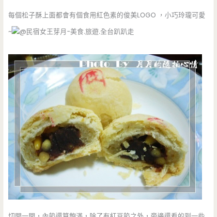
每個松子酥上面都會有個食用紅色素的俊美LOGO ，小巧玲瓏可愛
~
切開一開，內餡還算飽滿，除了有紅豆餡之外，旁邊還看的到一些