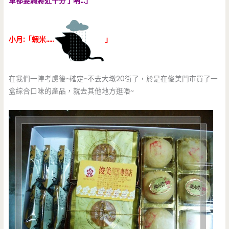
車都要騎將近十分了吶…」
小月:「蝦米…..
」
在我們一陣考慮後~確定~不去大墩20街了，於是在俊美門市買了一
盒綜合口味的產品，就去其他地方逛嚕~