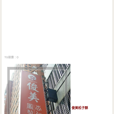
TG按讚：0
俊美松子酥