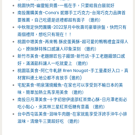
桃園快閃-幽靈鮭貝醬-一瓶在手，只要給我白飯就好
南投團購美食-Cona’s 妮娜手工巧克力-台灣巧克力品牌首
要推薦，自己吃還是送禮都超有面子 （邀約）
中秋限定快閃團購-2022芽月中秋壽司豪華拚盤，快閃只有
兩個禮拜，想吃只有現在！！
桃園中壢美食-再來鴨 酥皮蛋黃酥-超可愛的鴨鴨禮盒深得人
心，撩妹酥特殊口感讓人印象深刻 （邀約）
新竹市美食-老麵酵匠包子饅頭-新竹店-手工老麵饅頭口感
好，滿滿餡料讓人一吃就愛上 （邀約）
桃園區美食-阿仁牛軋餅 Rren Nougat-手工量產好入口，真
材實料連土地公都不肯放手 (邀約)
宅配美食-明泉蒲燒鰻魚-在家也可以享受到不輸日本的美
味，簡單加熱立馬享用美食 （邀約）
南投日月潭美食-十字初戀伊達邵紅茶樂心酥-日月潭老街必
吃小點心，米其林三星紅茶低糖有意義 （邀約）
台中西屯區美食-洄味牛肉麵-在家就能享受浮誇手沖牛小排
滋味，清燉牛三寶超好吃 （邀約）