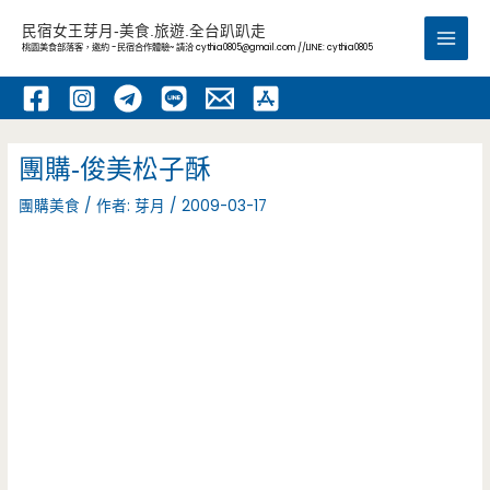
跳
民宿女王芽月-美食.旅遊.全台趴趴走
至
桃園美食部落客，邀約 -民宿合作體驗~ 請洽
cythia0805@gmail.com
//LINE: cythia0805
Main
主
要
Men
內
容
團購-俊美松子酥
團購美食
/ 作者:
芽月
/
2009-03-17