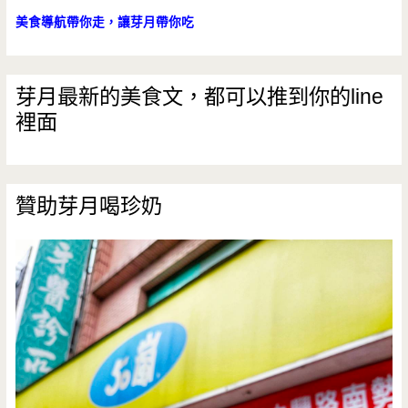
美食導航帶你走，讓芽月帶你吃
芽月最新的美食文，都可以推到你的line
裡面
贊助芽月喝珍奶