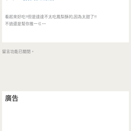
看起來好吃!!但是達達不太吃鳳梨酥的,因為太甜了!!
不過還是幫你推一ㄍ~~
留言功能已關閉。
廣告