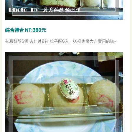
綜合禮合 NT:380元
有鳳梨酥6個 杏仁片8包 松子酥6入，送禮也蠻大方實用的喲~