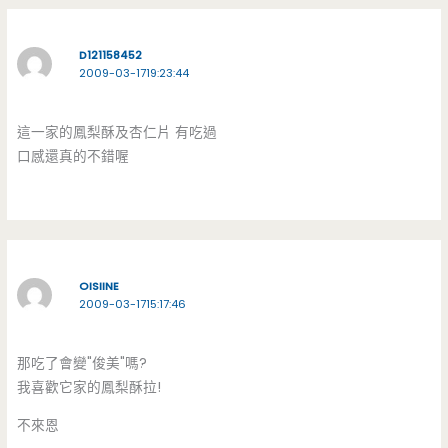
D121158452
2009-03-1719:23:44
這一家的鳳梨酥及杏仁片 有吃過
口感還真的不錯喔
OISIINE
2009-03-1715:17:46
那吃了會變"俊美"嗎?
我喜歡它家的鳳梨酥拉!
不來恩