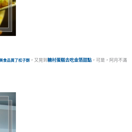
，又晃到
糖村蛋糕去吃金箔甜點
，可是，阿月不滿
美食品買了松子酥