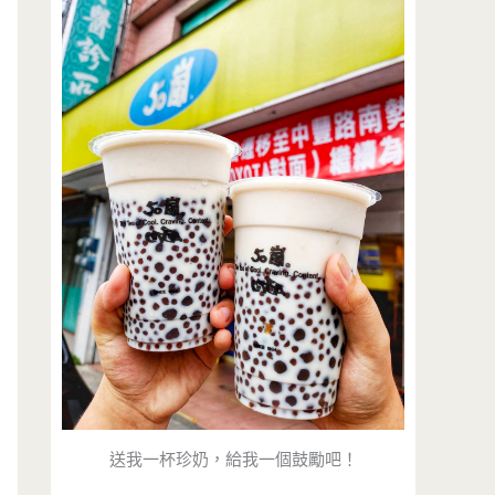
送我一杯珍奶，給我一個鼓勵吧！