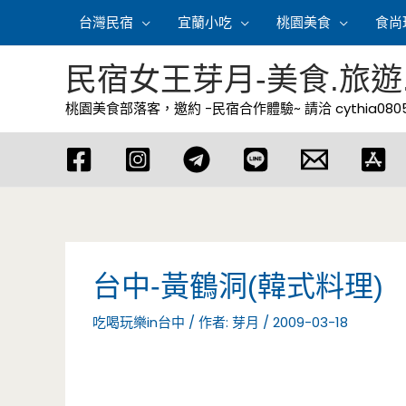
跳
台灣民宿
宜蘭小吃
桃園美食
食尚
至
主
民宿女王芽月-美食.旅遊
要
桃園美食部落客，邀約 -民宿合作體驗~ 請洽
cythia08
內
容
台中-黃鶴洞(韓式料理)
吃喝玩樂in台中
/ 作者:
芽月
/
2009-03-18