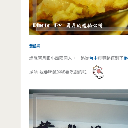
黃鶴洞
話說阿月跟小四兩個人，一路從
台中
東興路逛到了
俊
足吶..我要吃鹹的我要吃鹹的啦~~