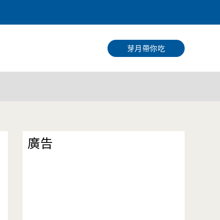
搜
尋
芽月帶你吃
廣告