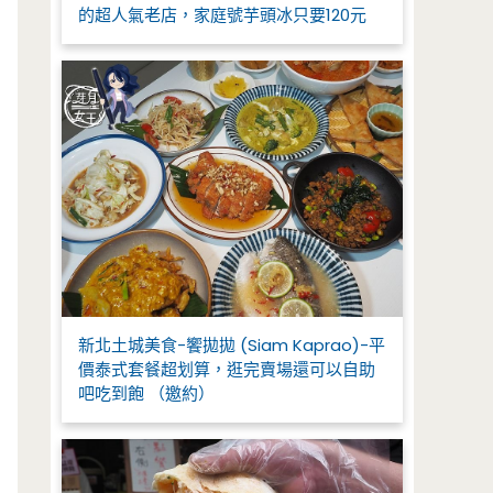
的超人氣老店，家庭號芋頭冰只要120元
新北土城美食-饗拋拋 (Siam Kaprao)-平
價泰式套餐超划算，逛完賣場還可以自助
吧吃到飽 （邀約）