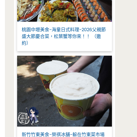
桃園中壢美食-海童日式料理-2026父親節
盛大節慶合菜，松葉蟹等你來！！ （邀
約）
新竹竹東美食-榮祺冰舖-躲在竹東菜市場