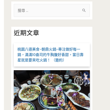
搜
尋
關
鍵
近期文章
字
:
桃園八德美食-朝鼎火鍋-專注做好每一
鍋，滿滿10盎司的牛胸腹好香甜，當日壽
星就是要來吃火鍋！ （邀約）