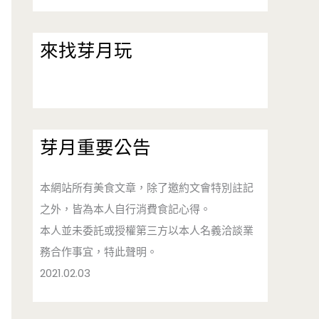
來找芽月玩
芽月重要公告
本網站所有美食文章，除了邀約文會特別註記
之外，皆為本人自行消費食記心得。
本人並未委託或授權第三方以本人名義洽談業
務合作事宜，特此聲明。
2021.02.03