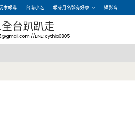
玩家報導
台南小吃
報芽月名號有好康
短影音
.全台趴趴走
05@gmail.com
//LINE: cythia0805