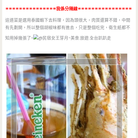
===============我係分隔線================
這道菜是選用泰國蝦下去料理，因為頭很大，肉質還算不錯，中間
有先劃開，所以整個胡椒味都有進去，只是整個吃完，衛生紙都不
知用掉幾張了~