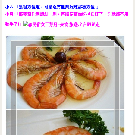
小四:「是很方便啦，可是沒有鳳梨蝦球那樣方便..」
小月:「那我幫你剝蝦剝一剝，再順便幫你吃掉它好了，你就都不用
動手了!」