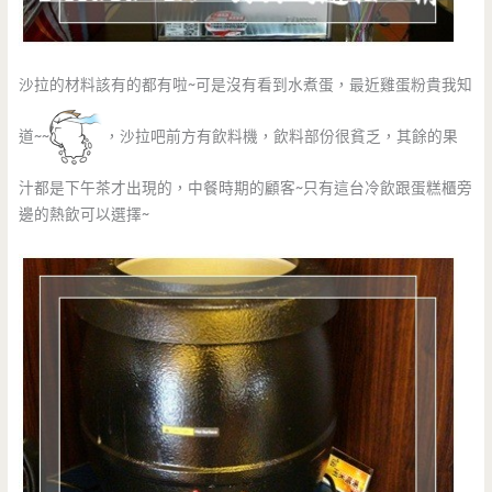
沙拉的材料該有的都有啦~可是沒有看到水煮蛋，最近雞蛋粉貴我知
道~~
，沙拉吧前方有飲料機，飲料部份很貧乏，其餘的果
汁都是下午茶才出現的，中餐時期的顧客~只有這台冷飲跟蛋糕櫃旁
邊的熱飲可以選擇~