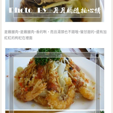
是雞腿肉~是雞腿肉~香的咧，而且湯頭也不錯哦~蠻甘甜的~還有加
紅紅的枸杞在裡面