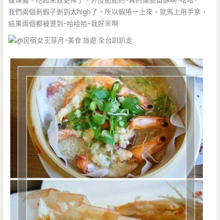
酸辣醬，吃起來就更棒了，外皮脆脆的~真的像脆笛酥啊~哈哈~
我們兩個剝蝦子剝到太high了，所以蝦捲一上來，就馬上用手拿，
結果兩個都被燙到~哈哈哈~我好呆啊