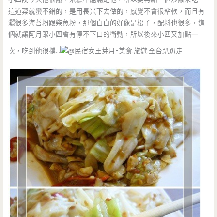
這道菜就蠻不錯的，是用長米下去做的，感覺不會很粘軟，而且有
灑很多海苔粉跟柴魚粉，那個白白的好像是松子，配料也很多，這
個就讓阿月跟小四會有停不下口的衝動，所以後來小四又加點一
次，吃到他很撐…