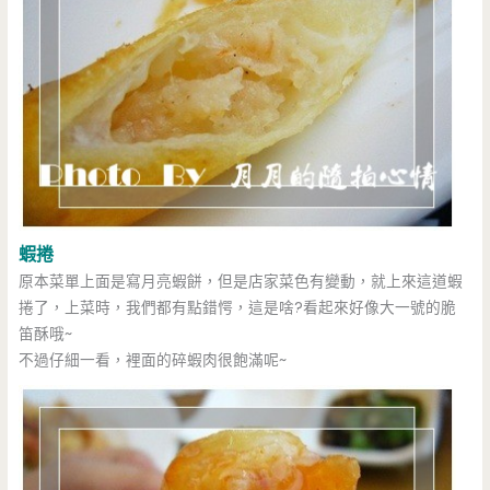
蝦捲
原本菜單上面是寫月亮蝦餅，但是店家菜色有變動，就上來這道蝦
捲了，上菜時，我們都有點錯愕，這是啥?看起來好像大一號的脆
笛酥哦~
不過仔細一看，裡面的碎蝦肉很飽滿呢~