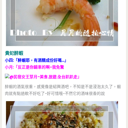
貴妃醉蝦
小四:「醉蝦耶，有酒精成份好嗎…」
小月:「反正是你騎車的啊~我免驚
」
醉蝦的酒氣很重，感覺像是紹興酒吧，不知是不是浸泡太久了，蝦
肉就有點過軟不好吃了~好可惜哦~不然它的酒味很香的說