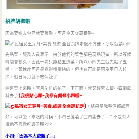
招牌胡椒蝦
因為要進去包廂就要脫鞋，阿月今天穿高跟鞋~
很不方便，所以就請小四
先點菜，服務人員表示，由於他們的菜色都是現點現做，所以等候
時間會較久，因此一次只能點五道菜，所以小四先生就先點了五
道，上菜速度阿月是覺得還蠻快的，但也有可能是因為平日人較
少，假日阿月就不敢保証了。
這道菜上來時，阿月匆忙的拍了一下正面，就又趕緊去幫小四倒飲
料去了
(我很貼心厚~我都有伺候小四哦~
)
，結果當我整個都處理
好，可以坐下來吃的時候，小四已經嗑了三四隻去了….丫不是有人
說他不喜歡吃蝦子嗎???
小四:「因為本大爺餓了….」