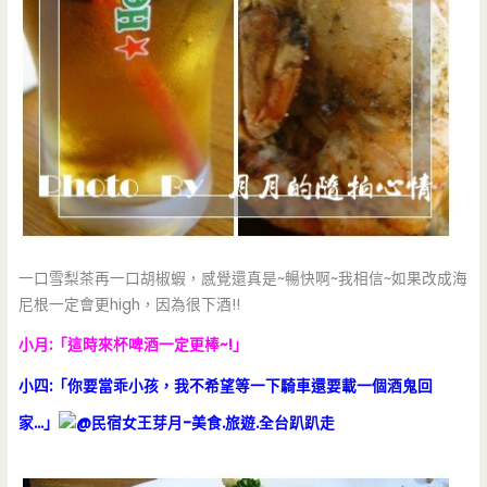
一口雪梨茶再一口胡椒蝦，感覺還真是~暢快啊~我相信~如果改成海
尼根一定會更high，因為很下酒!!
小月:「這時來杯啤酒一定更棒~!」
小四:「你要當乖小孩，我不希望等一下騎車還要載一個酒鬼回
家…」