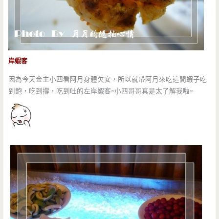
岸蝦客
因為今天金主小四看阿月身體欠安，所以就帶阿月來吃這間蝦子吃
到飽，吃到撐，吃到吐的左岸蝦客~小四哥哥真是太了解我啦~