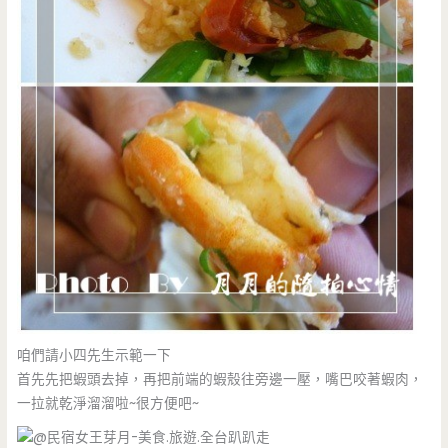
咱們請小四先生示範一下
首先先把蝦頭去掉，再把前端的蝦殼往旁邊一壓，嘴巴咬著蝦肉，
一拉就乾淨溜溜啦~很方便吧~