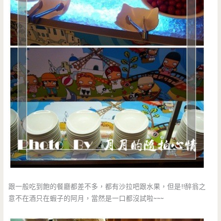
跟一般吃到飽的餐廳都差不多，都有沙拉吧跟水果，但是!!醉翁之
意不在酒只在蝦子的阿月，當然是一口都沒試啦~~~