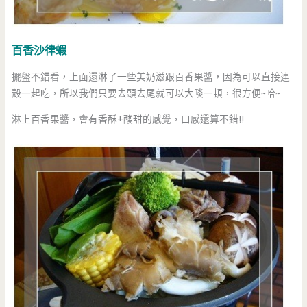
百香沙律蝦
擺盤不錯看，上面還淋了一些美奶滋跟百香果醬，因為可以直接連
殼一起吃，所以我們只要去頭去尾就可以大啖一頓，很方便~哈~
淋上百香果醬，會有香酥+酸甜的感覺，口感還算不錯!!