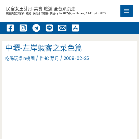
跳
民宿女王芽月-美食.旅遊.全台趴趴走
至
桃園美食部落客，邀約 -民宿合作體驗~ 請洽
cythia0805@gmail.com
//LINE: cythia0805
Main
主
要
Men
內
容
中壢-左岸蝦客之菜色篇
吃喝玩樂in桃園
/ 作者:
芽月
/
2009-02-25