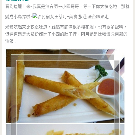
看到這籠上來~我真是無言啊~~小四哥哥，等一下你太快吃飽，那就
變成小鳥胃啦~
米糕吃起來比較沒味道，雖然有舖滿很多櫻花蝦，也有很多配料，
但這道還是大部份都進了小四的肚子裡，阿月還是比較懷念南部的
油飯…