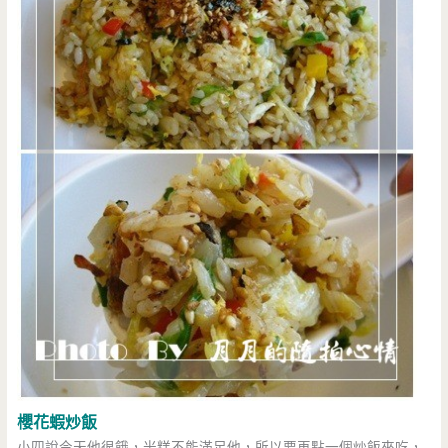
櫻花蝦炒飯
小四說今天他很餓，米糕不能滿足他，所以要再點一個炒飯來吃，