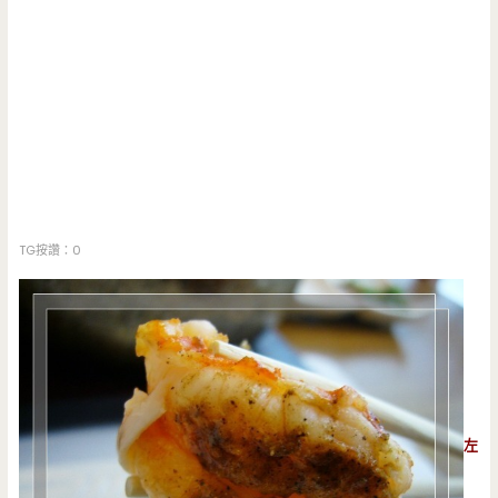
TG按讚：0
左