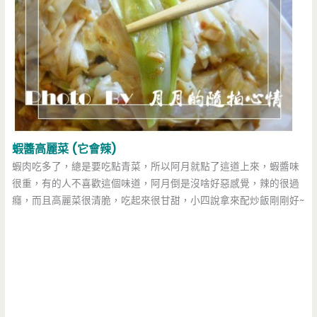
蝦醬高麗菜 (它會辣)
蝦肉吃多了，總是要吃點青菜，所以阿月就點了這道上來，蝦醬味
很重，有的人不喜歡這個味道，阿月倒是沒啥好惡感覺，辣的很過
癮，而且高麗菜很清脆，吃起來很甘甜，小四說拿來配炒飯剛剛好~