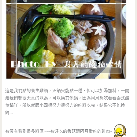
這是我們點的養生雞鍋，火鍋只能點一種，但可以加湯加料，一開
始我們都很天真的以為，可以換其他鍋，因為阿月想吃看看泰式酸
辣鍋咩，所以就跟小四很努力很努力的吃料吃完，結果它不能換
鍋….
有沒有看到很多料厚~~~有好吃的香菇跟阿月愛吃的雞肉~