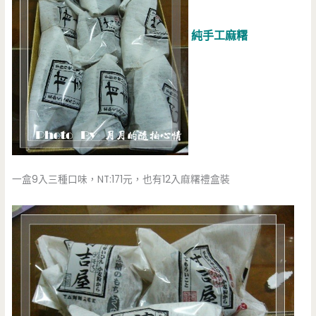
純手工麻糬
一盒9入三種口味，NT:171元，也有12入麻糬禮盒裝