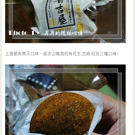
上面都有標示口味，這次山豬買的有花生.芝麻.紅豆三種口味~