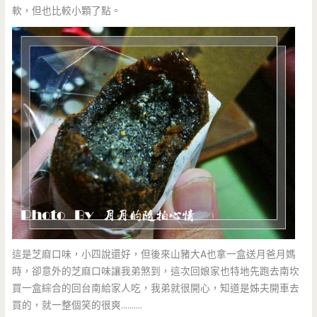
軟，但也比較小顆了點。
這是芝麻口味，小四說還好，但後來山豬大A也拿一盒送月爸月媽
時，卻意外的芝麻口味讓我弟煞到，這次回娘家也特地先跑去南坎
買一盒綜合的回台南給家人吃，我弟就很開心，知道是姊夫開車去
買的，就一整個笑的很爽……….