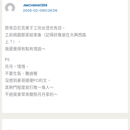
JIMCHENG1256
2009-02-0901:26:06
原來亞尼克果子工坊台茂也有店，
之前桃園那家結束後（記得好像是在大興西路
上？），
我還覺得有點有惜說～
PS.
月月，惜惜，
不要生氣、難過喔
沒想到豪哥隨便PO的文，
其熱門程度就打敗一堆人～
不過我會常來關照月月家的～