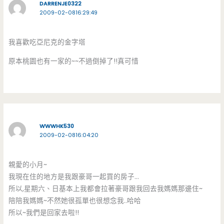
DARRENJE0322
2009-02-0816:29:49
我喜歡吃亞尼克的金字塔
原本桃園也有一家的~~不過倒掉了!!真可惜
WWWHK530
2009-02-0816:04:20
親愛的小月~
我現在住的地方是我跟豪哥一起買的房子…
所以,星期六、日基本上我都會拉著豪哥跟我回去我媽媽那邊住~
陪陪我媽媽~不然她很孤單也很想念我..哈哈
所以~我們是回家去啦!!