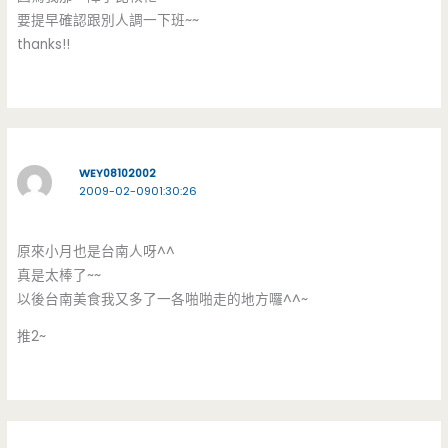
要提早確認跟別人調一下班~~
thanks!!
WEY08102002
2009-02-0901:30:26
原來小月也是台南人呀^^
真是太棒了~~
以後台南美食我又多了一各啪啪走的地方囉^^~
推2~