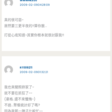
WWWHK530
2009-02-0904:28:09
真的很可惡~
居然要三更半夜的!!算你狠…
打從心底知道~其實你根本就很討厭我!!
RT009211
2009-02-0901:32:21
我也來關照妳家了~
就不要在抓狂了~~
(豪格..還不來懺悔~)
不過…聚餐統計好了嗎?
因為我那一陣子比較忙~~