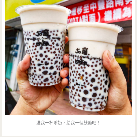
送我一杯珍奶，給我一個鼓勵吧！