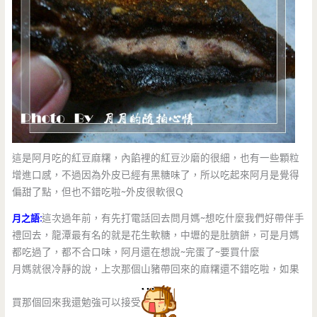
這是阿月吃的紅豆麻糬，內餡裡的紅豆沙磨的很細，也有一些顆粒
增進口感，不過因為外皮已經有黑糖味了，所以吃起來阿月是覺得
偏甜了點，但也不錯吃啦~外皮很軟很Q
月之語:
這次過年前，有先打電話回去問月媽~想吃什麼我們好帶伴手
禮回去，龍潭最有名的就是花生軟糖，中壢的是肚臍餅，可是月媽
都吃過了，都不合口味，阿月還在想說~完蛋了~要買什麼
月媽就很冷靜的說，上次那個山豬帶回來的麻糬還不錯吃啦，如果
買那個回來我還勉強可以接受