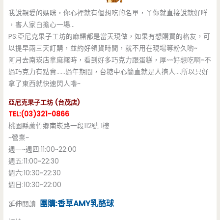
我說親愛的媽咪，你心裡就有個想吃的名單，丫你就直接說就好咩
，害人家白擔心一場…
PS:亞尼克果子工坊的麻糬都是當天現做，如果有想購買的格友，可
以提早兩三天訂購，並約好領貨時間，就不用在現場等粉久喲~
阿月去南崁店拿麻糬時，看到好多巧克力跟蛋糕，厚~~好想吃啊~不
過巧克力有點貴……過年期間，台糖中心簡直就是人擠人….所以只好
拿了東西就快速閃人嚕~
亞尼克果子工坊 (台茂店)
TEL:(03)321-0866
桃園縣蘆竹鄉南崁路一段112號 1樓
~營業~
週一~週四:11:00~22:00
週五:11:00~22:30
週六:10:30~22:30
週日:10:30~22:00
團購:香草AMY乳酪球
延伸閱讀