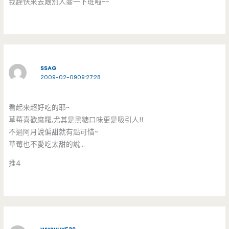
我趕快來去跟別人喬一下班啦~~
SSAG
2009-02-0909:27:28
看起來超好吃的耶~
草莓喜歡麻糬,尤其是黑糖口味更是吸引人!!
不過阿月說偏甜就有點可惜~
草莓也不愛吃太甜的說…
推4