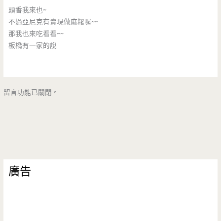
頭香我來也~
不過亞尼克有賣現做麻糬喔~~
那我也來吃看看~~
板橋有一家的說
留言功能已關閉。
廣告