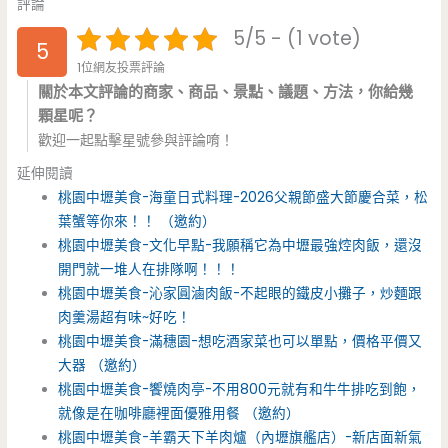
評論
5/5 - (1 vote)
5
1位網友投票評論
關於本文評論的商家、商品、景點、議題、方法，你給幾
顆星呢？
歡迎一起點擊星號參與評論唷！
延伸閱讀
桃園中壢美食-海童日式料理-2026父親節盛大節慶合菜，松
葉蟹等你來！！ （邀約）
桃園中壢美食-文化早點-我願稱它為中壢最強焢肉飯，還沒
開門就一堆人在排隊啊！！！
桃園中壢美食-沁家圓滷肉飯-不起眼的鐵皮小攤子，炒麵跟
肉羹湯超有味~好吃！
桃園中壢美食-滿穗園-想吃酒家菜也可以單點，價格平價又
大器 （邀約）
桃園中壢美食-饗燒肉亭-不用800元就有和牛牛排吃到飽，
就像是在咖啡廳裡面優雅用餐 （邀約）
桃園中壢美食-羊霸天下羊肉爐（內壢旗艦店）-新店面新氣