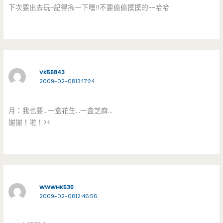
下次要出去玩~記得揪一下嘿!!不要偷偷摸摸的~~哈哈
VK56843
2009-02-0813:17:24
月：我也要…一盒花生…一盒芝麻…
謝謝！啦！><
WWWHK530
2009-02-0812:46:56