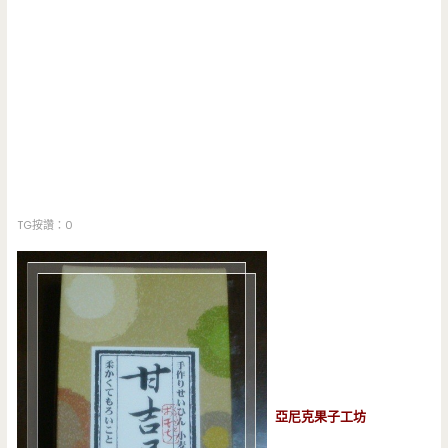
TG按讚：0
亞尼克果子工坊