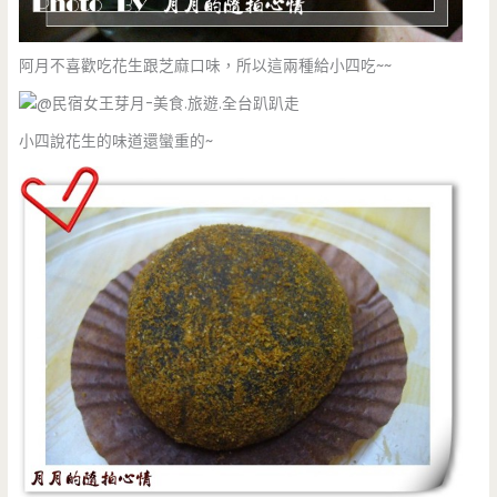
阿月不喜歡吃花生跟芝麻口味，所以這兩種給小四吃~~
小四說花生的味道還蠻重的~