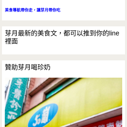
美食導航帶你走，讓芽月帶你吃
芽月最新的美食文，都可以推到你的line
裡面
贊助芽月喝珍奶