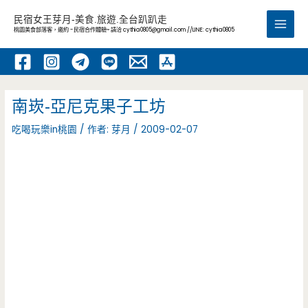
跳
民宿女王芽月-美食.旅遊.全台趴趴走
至
桃園美食部落客，邀約 -民宿合作體驗~ 請洽
cythia0805@gmail.com
//LINE: cythia0805
Main
主
要
Men
內
容
南崁-亞尼克果子工坊
吃喝玩樂in桃園
/ 作者:
芽月
/
2009-02-07