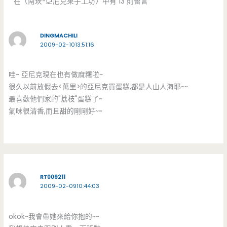
在〈南崁-亞尼克果子工坊〉中有 13 則留言
DINGMACHILI
2009-02-1013:51:16
哇~ 亞尼克現在也有做麻糬啦~
很久以前放假去<萬里>的亞尼克買蛋糕,都是人山人海耶~~
最喜歡他們家的"荔枝"蛋糕了~
氣味很清香,而且甜的剛剛好~~
RT009211
2009-02-0910:44:03
okok~我會帶她來給你抱的~~