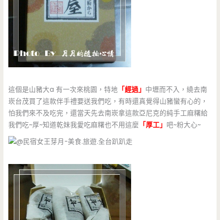
這個是山豬大a 有一次來桃園，特地
「經過」
中壢而不入，繞去南
崁台茂買了這款伴手禮要送我們吃，有時還真覺得山豬蠻有心的，
怕我們來不及吃完，還當天先去南崁拿這款亞尼克的純手工麻糬給
我們吃~厚~知道乾妹我愛吃麻糬也不用這麼
「厚工」
吧~粉大心~