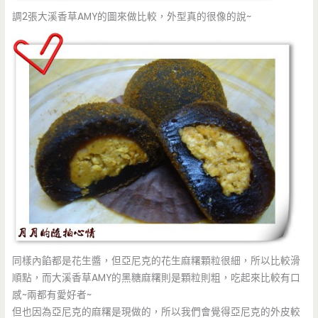
調2張大溪香草AMY的圖來做比較，外型真的很像的說~
同樣內餡都是花生醬，但亞尼克的花生麻糬顆粒很細，所以比較滑
順點，而大溪香草AMY的黑糖麻糬則是顆粒則粗，吃起來比較有口
感~兩都有愛好者~
但也因為亞尼克的麻糬是現做的，所以我們會覺得亞尼克的外皮較