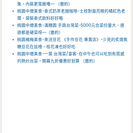
象，內裝更寬敞嚕~~ （邀約）
桃園中壢美食-泰式奶茶老撾咖啡-士校對面亮眼的橘紅色老
厝，袋裝泰式飲料好好喝
桃園中壢美食-滿穗園 手路台灣菜-5000元合菜份量大，道
道都是硬菜呀~~（邀約）
桃園楊梅美食-來浣豆花 《手作豆花 專賣店》-少見的炙燒焦
糖豆花在這裡，桂花凍也好好吃
桃園中壢美食-一葉 台灣菜/宴客-在中午也可以吃到有質感
的熱炒台菜，開幕九折優惠好划算 （邀約）