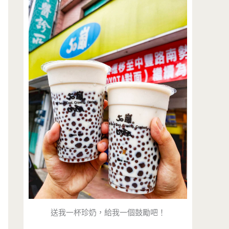
送我一杯珍奶，給我一個鼓勵吧！