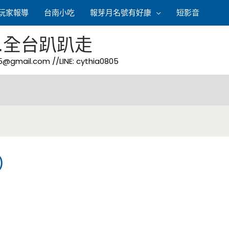
玩家報導
台南小吃
報芽月名號有好康
短影音
.全台趴趴走
05@gmail.com
//LINE: cythia0805
)