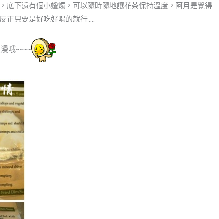
，底下還有個小蠟燭，可以隨時隨地讓花茶保持溫度，阿月是覺得
正只要是好吃好喝的就行…..
哦~~~~