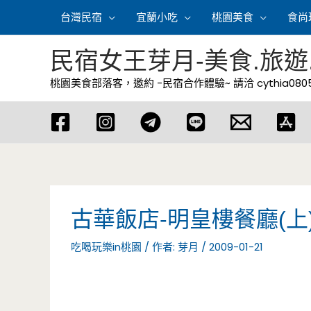
跳
台灣民宿
宜蘭小吃
桃園美食
食尚
至
主
民宿女王芽月-美食.旅遊
要
桃園美食部落客，邀約 -民宿合作體驗~ 請洽
cythia08
內
容
古華飯店-明皇樓餐廳(上
吃喝玩樂in桃園
/ 作者:
芽月
/
2009-01-21