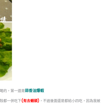
蒜香油爆蝦
喝的，第一道是
殼都一併吃下
(有去蝦頭)
，不過後面還是都給小四吃，因為我被