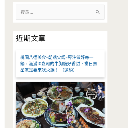
搜
尋
關
鍵
近期文章
字
:
桃園八德美食-朝鼎火鍋-專注做好每一
鍋，滿滿10盎司的牛胸腹好香甜，當日壽
星就是要來吃火鍋！ （邀約）