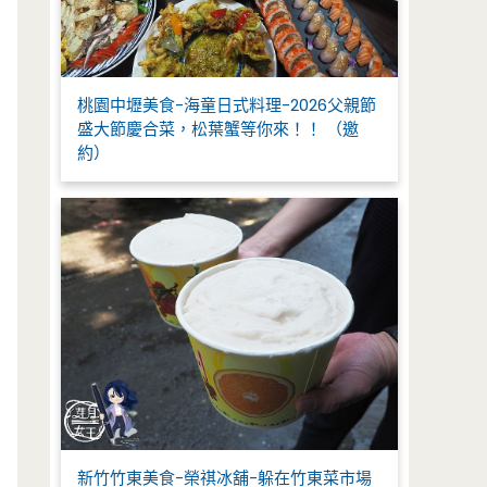
桃園中壢美食-海童日式料理-2026父親節
盛大節慶合菜，松葉蟹等你來！！ （邀
約）
新竹竹東美食-榮祺冰舖-躲在竹東菜市場