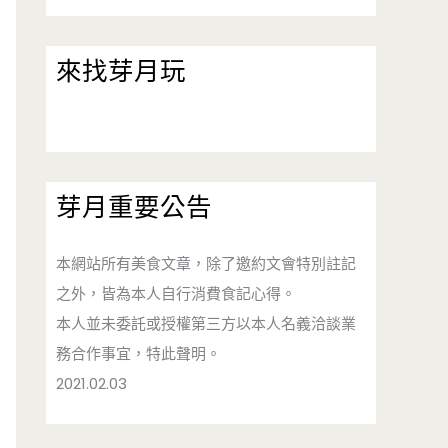
來找芽月玩
芽月重要公告
本網站所有美食文章，除了邀約文會特別註記
之外，皆為本人自行消費食記心得。
本人並未委託或授權第三方以本人名義洽談業
務合作事宜，特此聲明。
2021.02.03