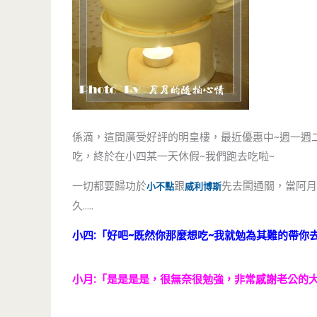
係滴，這間廣受好評的明皇樓，最近優惠中~週一週二
吃，終於在小四某一天休假~我們跑去吃啦~
一切都要歸功於
跟
先去闖通關，當阿月
小不點
威利博斯
久…..
小四:「好吧~既然你那麼想吃~我就勉為其難的帶你去…
小月:「是是是是，很無奈很勉強，非常感謝老公的