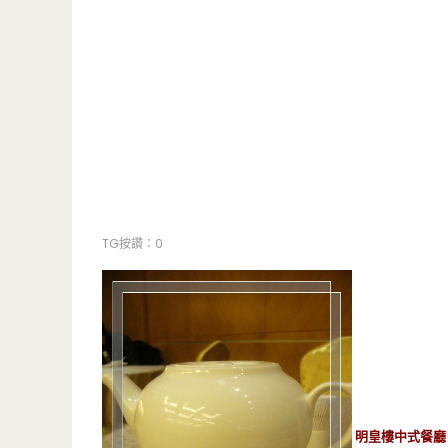
TG按讚：0
明皇樓中式餐廳