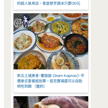
的超人氣老店，家庭號芋頭冰只要120元
新北土城美食-饗拋拋 (Siam Kaprao)-平
價泰式套餐超划算，逛完賣場還可以自助
吧吃到飽 （邀約）