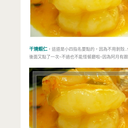
干燒蝦仁
，這道是小四指名要點的，因為不用剝殼…
後面又點了一次~不過也不能怪餐廳啦~因為阿月有跟