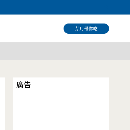
搜
尋
芽月帶你吃
廣告